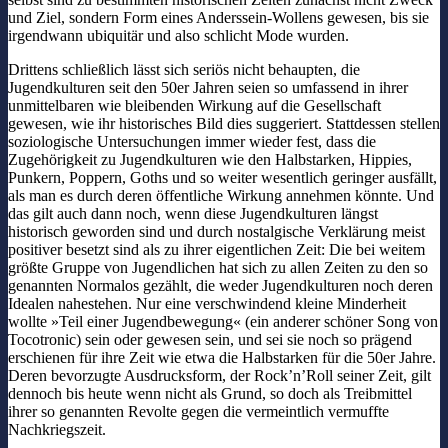
und Ziel, sondern Form eines Anderssein-Wollens gewesen, bis sie
irgendwann ubiquitär und also schlicht Mode wurden.
Drittens schließlich lässt sich seriös nicht behaupten, die
Jugendkulturen seit den 50er Jahren seien so umfassend in ihrer
unmittelbaren wie bleibenden Wirkung auf die Gesellschaft
gewesen, wie ihr historisches Bild dies suggeriert. Stattdessen stellen
soziologische Untersuchungen immer wieder fest, dass die
Zugehörigkeit zu Jugendkulturen wie den Halbstarken, Hippies,
Punkern, Poppern, Goths und so weiter wesentlich geringer ausfällt,
als man es durch deren öffentliche Wirkung annehmen könnte. Und
das gilt auch dann noch, wenn diese Jugendkulturen längst
historisch geworden sind und durch nostalgische Verklärung meist
positiver besetzt sind als zu ihrer eigentlichen Zeit: Die bei weitem
größte Gruppe von Jugendlichen hat sich zu allen Zeiten zu den so
genannten Normalos gezählt, die weder Jugendkulturen noch deren
Idealen nahestehen. Nur eine verschwindend kleine Minderheit
wollte »Teil einer Jugendbewegung« (ein anderer schöner Song von
Tocotronic) sein oder gewesen sein, und sei sie noch so prägend
erschienen für ihre Zeit wie etwa die Halbstarken für die 50er Jahre.
Deren bevorzugte Ausdrucksform, der Rock’n’Roll seiner Zeit, gilt
dennoch bis heute wenn nicht als Grund, so doch als Treibmittel
ihrer so genannten Revolte gegen die vermeintlich vermuffte
Nachkriegszeit.