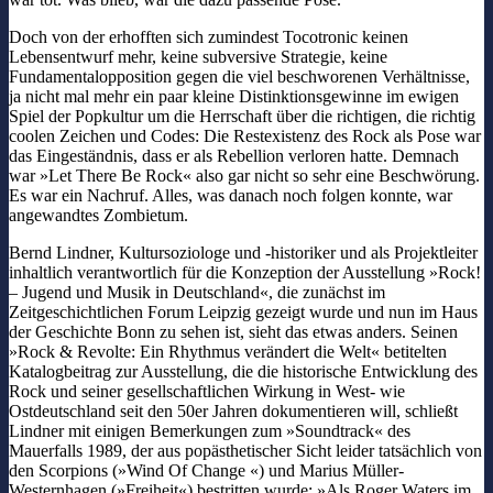
Doch von der erhofften sich zumindest Tocotronic keinen
Lebensentwurf mehr, keine subversive Strategie, keine
Fundamentalopposition gegen die viel beschworenen Verhältnisse,
ja nicht mal mehr ein paar kleine Distinktionsgewinne im ewigen
Spiel der Popkultur um die Herrschaft über die richtigen, die richtig
coolen Zeichen und Codes: Die Restexistenz des Rock als Pose war
das Eingeständnis, dass er als Rebellion verloren hatte. Demnach
war »Let There Be Rock« also gar nicht so sehr eine Beschwörung.
Es war ein Nachruf. Alles, was danach noch folgen konnte, war
angewandtes Zombietum.
Bernd Lindner, Kultursoziologe und -historiker und als Projektleiter
inhaltlich verantwortlich für die Konzeption der Ausstellung »Rock!
– Jugend und Musik in Deutschland«, die zunächst im
Zeitgeschichtlichen Forum Leipzig gezeigt wurde und nun im Haus
der Geschichte Bonn zu sehen ist, sieht das etwas anders. Seinen
»Rock & Revolte: Ein Rhythmus verändert die Welt« betitelten
Katalogbeitrag zur Ausstellung, die die historische Entwicklung des
Rock und seiner gesellschaftlichen Wirkung in West- wie
Ostdeutschland seit den 50er Jahren dokumentieren will, schließt
Lindner mit einigen Bemerkungen zum »Soundtrack« des
Mauerfalls 1989, der aus popästhetischer Sicht leider tatsächlich von
den Scorpions (»Wind Of Change «) und Marius Müller-
Westernhagen (»Freiheit«) bestritten wurde: »Als Roger Waters im