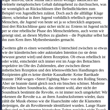
vielmehr metaphorischen Gehalt dahingehend zu durchsuchen, was
sie womöglich an Rückschlüssen über Befindlichkeiten zum
Beispiel von Jugendlichen zulässt. Doch auch die allfällige Klage
älterer, scheinbar in ihrer Jugend vorbildlich rebellisch gewesener
Menschen, die Jugend von heute sei ja so schrecklich angepasst,
lässt drei Rückschlüsse ganz sicher nicht zu: Erstens ist Jugend nicht
per se eine rebellische Phase des Menschenlebens, auch wenn wir
geneigt sind, an diesen Mythos zu glauben – die Popkultur selbst hat
ihn zum Kern ihres Mythenbestandes gemacht.
Zweitens gibt es einen wesentlichen Unterschied zwischen so etwas
wie der künstlerischen oder auktorialen Intention (so sie denn
bewusst gesetzt wird) und deren Rezeption. Ob etwas rebellisch ist
oder wirkt, entscheidet sich immer erst im Auge des Betrachters
respektive im Ohr des Zuhörenden, aber zwischen dieser
ästhetischen Rezeption und den lebensweltlichen Handlungen des
Rezipienten gibt es keine direkte Kausalkette: Keine Barrikade
brannte 1968 wegen »Street Fighting Man« von den Rolling Stones.
Aber sie brannte damit gleich noch ein bisschen schöner. Moderne
Revolten haben Soundtracks, das stimmt wohl, aber nicht der
Soundtrack bestimmt die Revolte, es ist immer noch umgekehrt: Wir
erkennen die Revolte u.a. an ihren Ausdrucksformen wieder, dazu
zählt die Musik ebenso wie die Haarschnitte oder die Klamotten
derjenigen, die als Revoltierende identifiziert wurden. Lange Haare
selbst sind zu bestimmten historischen Zeiten zunächst nicht Zweck