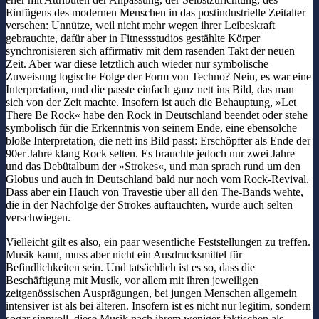
Einfügens des modernen Menschen in das postindustrielle Zeitalter
versehen: Unnütze, weil nicht mehr wegen ihrer Leibeskraft
gebrauchte, dafür aber in Fitnessstudios gestählte Körper
synchronisieren sich affirmativ mit dem rasenden Takt der neuen
Zeit. Aber war diese letztlich auch wieder nur symbolische
Zuweisung logische Folge der Form von Techno? Nein, es war eine
Interpretation, und die passte einfach ganz nett ins Bild, das man
sich von der Zeit machte. Insofern ist auch die Behauptung, »Let
There Be Rock« habe den Rock in Deutschland beendet oder stehe
symbolisch für die Erkenntnis von seinem Ende, eine ebensolche
bloße Interpretation, die nett ins Bild passt: Erschöpfter als Ende der
90er Jahre klang Rock selten. Es brauchte jedoch nur zwei Jahre
und das Debütalbum der »Strokes«, und man sprach rund um den
Globus und auch in Deutschland bald nur noch vom Rock-Revival.
Dass aber ein Hauch von Travestie über all den The-Bands wehte,
die in der Nachfolge der Strokes auftauchten, wurde auch selten
verschwiegen.
Vielleicht gilt es also, ein paar wesentliche Feststellungen zu treffen.
Musik kann, muss aber nicht ein Ausdrucksmittel für
Befindlichkeiten sein. Und tatsächlich ist es so, dass die
Beschäftigung mit Musik, vor allem mit ihren jeweiligen
zeitgenössischen Ausprägungen, bei jungen Menschen allgemein
intensiver ist als bei älteren. Insofern ist es nicht nur legitim, sondern
sogar sinnvoll, diese Musik nach ihrem weniger faktischen als