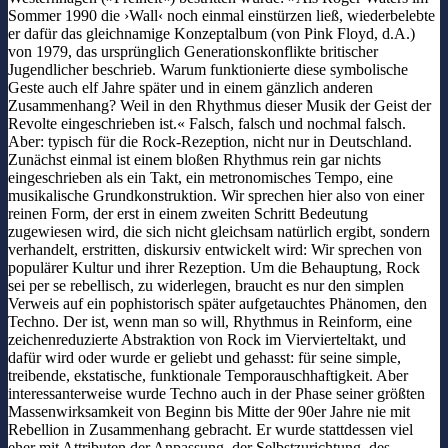
Sommer 1990 die ›Wall‹ noch einmal einstürzen ließ, wiederbelebte
er dafür das gleichnamige Konzeptalbum (von Pink Floyd, d.A.)
von 1979, das ursprünglich Generationskonflikte britischer
Jugendlicher beschrieb. Warum funktionierte diese symbolische
Geste auch elf Jahre später und in einem gänzlich anderen
Zusammenhang? Weil in den Rhythmus dieser Musik der Geist der
Revolte eingeschrieben ist.« Falsch, falsch und nochmal falsch.
Aber: typisch für die Rock-Rezeption, nicht nur in Deutschland.
Zunächst einmal ist einem bloßen Rhythmus rein gar nichts
eingeschrieben als ein Takt, ein metronomisches Tempo, eine
musikalische Grundkonstruktion. Wir sprechen hier also von einer
reinen Form, der erst in einem zweiten Schritt Bedeutung
zugewiesen wird, die sich nicht gleichsam natürlich ergibt, sondern
verhandelt, erstritten, diskursiv entwickelt wird: Wir sprechen von
populärer Kultur und ihrer Rezeption. Um die Behauptung, Rock
sei per se rebellisch, zu widerlegen, braucht es nur den simplen
Verweis auf ein pophistorisch später aufgetauchtes Phänomen, den
Techno. Der ist, wenn man so will, Rhythmus in Reinform, eine
zeichenreduzierte Abstraktion von Rock im Viervierteltakt, und
dafür wird oder wurde er geliebt und gehasst: für seine simple,
treibende, ekstatische, funktionale Temporauschhaftigkeit. Aber
interessanterweise wurde Techno auch in der Phase seiner größten
Massenwirksamkeit von Beginn bis Mitte der 90er Jahre nie mit
Rebellion in Zusammenhang gebracht. Er wurde stattdessen viel
eher mit Attributen der Anpassung, der Selbstzurichtung, des