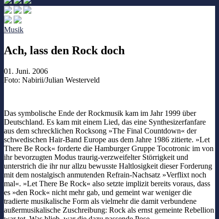
Musik
Ach, lass den Rock doch
01. Juni. 2006
Foto: Nabirii/Julian Westerveld
Das symbolische Ende der Rockmusik kam im Jahr 1999 über
Deutschland. Es kam mit einem Lied, das eine Synthesizerfanfare
aus dem schrecklichen Rocksong »The Final Countdown« der
schwedischen Hair-Band Europe aus dem Jahre 1986 zitierte. »Let
There Be Rock« forderte die Hamburger Gruppe Tocotronic im von
ihr bevorzugten Modus traurig-verzweifelter Störrigkeit und
unterstrich die ihr nur allzu bewusste Haltlosigkeit dieser Forderung
mit dem nostalgisch anmutenden Refrain-Nachsatz »Verflixt noch
mal«. »Let There Be Rock« also setzte implizit bereits voraus, dass
es »den Rock« nicht mehr gab, und gemeint war weniger die
tradierte musikalische Form als vielmehr die damit verbundene
außermusikalische Zuschreibung: Rock als ernst gemeinte Rebellion
war tot. Was blieb, war die dazu passende Pose.