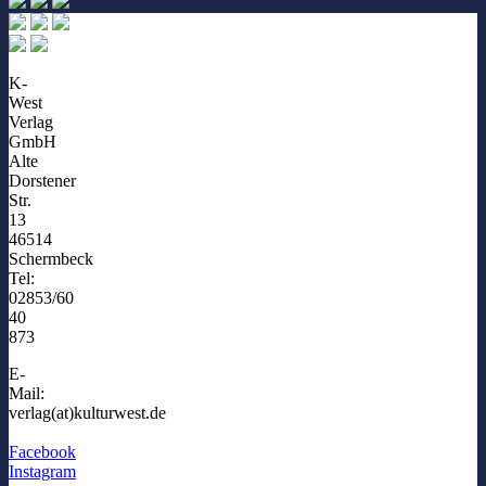
K-
West
Verlag
GmbH
Alte
Dorstener
Str.
13
46514
Schermbeck
Tel:
02853/60
40
873
E-
Mail:
verlag(at)kulturwest.de
Facebook
Instagram