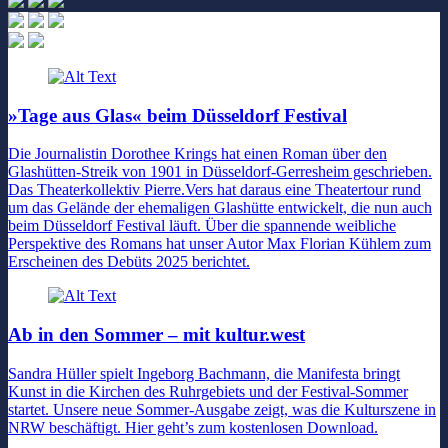
»Tage aus Glas« beim Düsseldorf Festival
Die Journalistin Dorothee Krings hat einen Roman über den
Glashütten-Streik von 1901 in Düsseldorf-Gerresheim geschrieben.
Das Theaterkollektiv Pierre.Vers hat daraus eine Theatertour rund
um das Gelände der ehemaligen Glashütte entwickelt, die nun auch
beim Düsseldorf Festival läuft. Über die spannende weibliche
Perspektive des Romans hat unser Autor Max Florian Kühlem zum
Erscheinen des Debüts 2025 berichtet.
Ab in den Sommer – mit kultur.west
Sandra Hüller spielt Ingeborg Bachmann, die Manifesta bringt
Kunst in die Kirchen des Ruhrgebiets und der Festival-Sommer
startet. Unsere neue Sommer-Ausgabe zeigt, was die Kulturszene in
NRW beschäftigt. Hier geht’s zum kostenlosen Download.