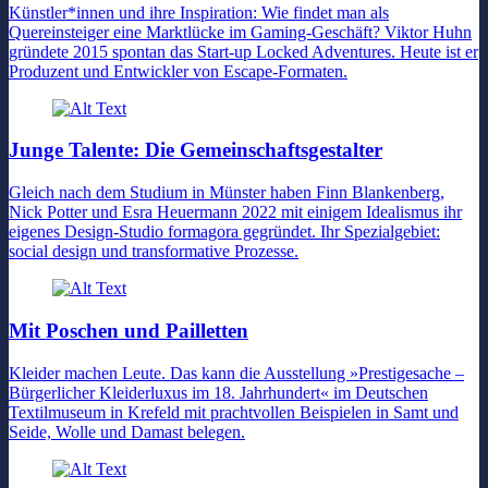
Künstler*innen und ihre Inspiration: Wie findet man als
Quereinsteiger eine Marktlücke im Gaming-Geschäft? Viktor Huhn
gründete 2015 spontan das Start-up Locked Adventures. Heute ist er
Produzent und Entwickler von Escape-Formaten.
Junge Talente: Die Gemeinschaftsgestalter
Gleich nach dem Studium in Münster haben Finn Blankenberg,
Nick Potter und Esra Heuermann 2022 mit einigem Idealismus ihr
eigenes Design-Studio formagora gegründet. Ihr Spezialgebiet:
social design und transformative Prozesse.
Mit Poschen und Pailletten
Kleider machen Leute. Das kann die Ausstellung »Prestigesache –
Bürgerlicher Kleiderluxus im 18. Jahrhundert« im Deutschen
Textilmuseum in Krefeld mit prachtvollen Beispielen in Samt und
Seide, Wolle und Damast belegen.