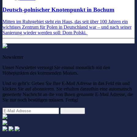
Deutsch-polnischer Knotenpunkt in Bochum
Mitten im Ruhrgebiet steht ein Haus, das seit über 100 Jahren ein
wichtiges Zentrum für Polen in Deutschland war – und nach seiner
Sanierung wieder werden soll: Dom Polski.
Newsletter
Unser Newsletter versorgt Sie einmal monatlich mit den
Höhepunkten des kommenden Monats.
Und so geht’s: Geben Sie Ihre E-Mail Adresse in das Feld ein und
klicken Sie auf abonnieren. Sie erhalten daraufhin eine automatisch
generierte Nachricht an die von Ihnen genannte E-Mail Adresse, die
Sie nur noch bestätigen müssen. Fertig!