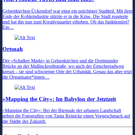
Gelsenkirchen-Ückendorf war einst ein prächtiger Stadtteil. Mit dem
Ende der Kohleindustrie stürzte er in die Krise. Die Stadt reagierte
und hat ihn nun zum Kreativquartier erhoben. Ob das funktioniert?
Ein…
Ortsnah
Der »Schalker Markt« in Gelsenkirchen und die Dortmunder
Brücke an der Mallinckrodtstraße, wo auch der Emscherradweg
kreuzt – sie sind schwierige Orte der Urbanität. Genau das aber reizt
die Organisator*innen…
»Mapping the City«: Im Babylon der Jetztzeit
»Mapping the City«: Bei der Biennale der urbanen Landschaft
geben die Fotografien von Tania Reinicke einen Vorgeschmack auf
die Städte der Zukunft.