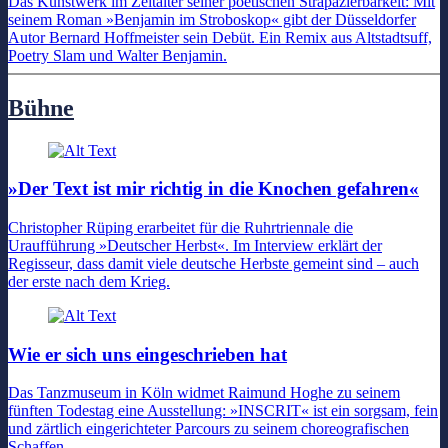
Das Kunstwerk im Zeitalter seiner poetischen Strapazierbarkeit: Mit
seinem Roman »Benjamin im Stroboskop« gibt der Düsseldorfer
Autor Bernard Hoffmeister sein Debüt. Ein Remix aus Altstadtsuff,
Poetry Slam und Walter Benjamin.
Bühne
»Der Text ist mir richtig in die Knochen gefahren«
Christopher Rüping erarbeitet für die Ruhrtriennale die
Uraufführung »Deutscher Herbst«. Im Interview erklärt der
Regisseur, dass damit viele deutsche Herbste gemeint sind – auch
der erste nach dem Krieg.
Wie er sich uns eingeschrieben hat
Das Tanzmuseum in Köln widmet Raimund Hoghe zu seinem
fünften Todestag eine Ausstellung: »INSCRIT« ist ein sorgsam, fein
und zärtlich eingerichteter Parcours zu seinem choreografischen
Schaffen.