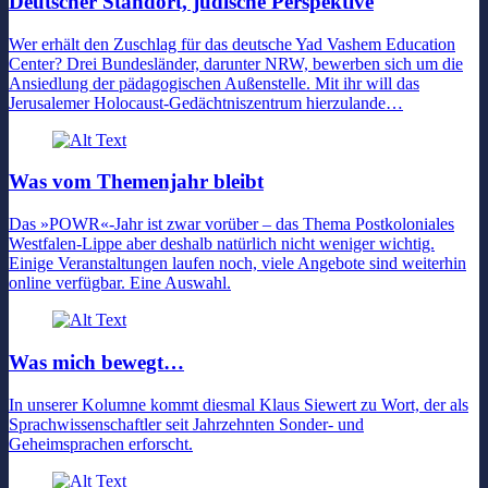
Deutscher Standort, jüdische Perspektive
Wer erhält den Zuschlag für das deutsche Yad Vashem Education
Center? Drei Bundesländer, darunter NRW, bewerben sich um die
Ansiedlung der pädagogischen Außenstelle. Mit ihr will das
Jerusalemer Holocaust-Gedächtniszentrum hierzulande…
Was vom Themenjahr bleibt
Das »POWR«-Jahr ist zwar vorüber – das Thema Postkoloniales
Westfalen-Lippe aber deshalb natürlich nicht weniger wichtig.
Einige Veranstaltungen laufen noch, viele Angebote sind weiterhin
online verfügbar. Eine Auswahl.
Was mich bewegt…
In unserer Kolumne kommt diesmal Klaus Siewert zu Wort, der als
Sprachwissenschaftler seit Jahrzehnten Sonder- und
Geheimsprachen erforscht.