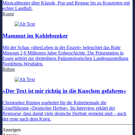
Musicaltheater über Klassik, Pop und Reggae bis zu Konzerten mit
echter Landluft.
Kunst
Mammut im Kohlebunker
Mit der Schau »überLeben in der Eiszeit« beleuchtet das Ruhr
Museum 2,6 Millionen Jahre Erdgeschichte. Die Präsentation in
Essen gehört zur dreiteiligen Paläontologischen Landesausstellung
Nordrhein-Westfalen.
Bühne
»Der Text ist mir richtig in die Knochen gefahren«
Christopher Rüping erarbeitet für die Ruhrtriennale die
Uraufführung »Deutscher Herbst«. Im Interview erklärt der
Regisseur, dass damit viele deutsche Herbste gemeint sind – auch
der erste nach dem Krieg.
Anzeigen