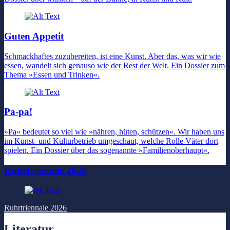
Guten Appetit
Schmackhaftes zuzubereiten, ist eine Kunst. Aber das, was wir wie
essen, wandelt sich genauso wie der Rest der Welt. Ein Dossier zum
Thema »Essen und Trinken«.
Pa-pa!
»Pa« bedeutet so viel wie »nähren, hüten, schützen«. Wir haben uns
im Kunst- und Kulturbetrieb umgeschaut, welche Rolle Väter dort
spielen. Ein Dossier über das sogenannte »Familienoberhaupt«.
Ruhrtriennale 2026
Ruhrtriennale 2026
Literatur