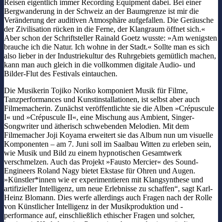
Reisen eigentlich immer Recording Equipment dabei. Bei einer
Bergwanderung in der Schweiz an der Baumgrenze ist mir die
Veränderung der auditiven Atmosphäre aufgefallen. Die Geräusche
der Zivilisation rücken in die Ferne, der Klangraum öffnet sich.«
Aber schon der Schriftsteller Rainald Goetz wusste: »Am wenigsten
brauche ich die Natur. Ich wohne in der Stadt.« Sollte man es sich
also lieber in der Industriekultur des Ruhrgebiets gemütlich machen,
kann man auch gleich in die vollkommen digitale Audio- und
Bilder-Flut des Festivals eintauchen.
Die Musikerin Tojiko Noriko komponiert Musik für Filme,
Tanzperformances und Kunstinstallationen, ist selbst aber auch
Filmemacherin. Zunächst veröffentlichte sie die Alben »Crépuscule
I« und »Crépuscule II«, eine Mischung aus Ambient, Singer-
Songwriter und ätherisch schwebenden Melodien. Mit dem
Filmemacher Joji Koyama erweitert sie das Album nun um visuelle
Komponenten – am 7. Juni soll im Saalbau Witten zu erleben sein,
wie Musik und Bild zu einem hypnotischen Gesamtwerk
verschmelzen. Auch das Projekt »Fausto Mercier« des Sound-
Engineers Roland Nagy bietet Ekstase für Ohren und Augen.
»Künstler*innen wie er experimentieren mit Klangsynthese und
artifizieller Intelligenz, um neue Erlebnisse zu schaffen“, sagt Karl-
Heinz Blomann. Dies werfe allerdings auch Fragen nach der Rolle
von Künstlicher Intelligenz in der Musikproduktion und -
performance auf, einschließlich ethischer Fragen und solcher,