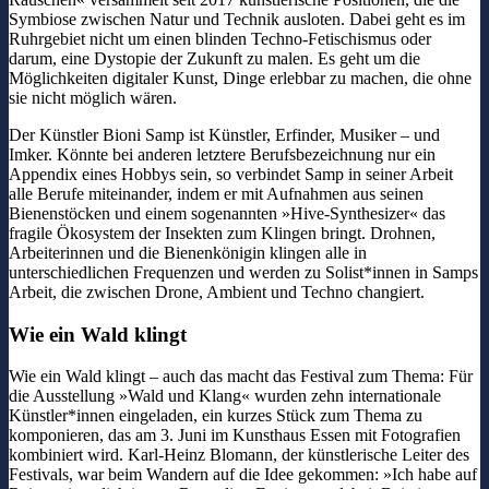
Symbiose zwischen Natur und Technik ausloten. Dabei geht es im
Ruhrgebiet nicht um einen blinden Techno-Fetischismus oder
darum, eine Dystopie der Zukunft zu malen. Es geht um die
Möglichkeiten digitaler Kunst, Dinge erlebbar zu machen, die ohne
sie nicht möglich wären.
Der Künstler Bioni Samp ist Künstler, Erfinder, Musiker – und
Imker. Könnte bei anderen letztere Berufsbezeichnung nur ein
Appendix eines Hobbys sein, so verbindet Samp in seiner Arbeit
alle Berufe miteinander, indem er mit Aufnahmen aus seinen
Bienenstöcken und einem sogenannten »Hive-Synthesizer« das
fragile Ökosystem der Insekten zum Klingen bringt. Drohnen,
Arbeiterinnen und die Bienenkönigin klingen alle in
unterschiedlichen Frequenzen und werden zu Solist*innen in Samps
Arbeit, die zwischen Drone, Ambient und Techno changiert.
Wie ein Wald klingt
Wie ein Wald klingt – auch das macht das Festival zum Thema: Für
die Ausstellung »Wald und Klang« wurden zehn internationale
Künstler*innen eingeladen, ein kurzes Stück zum Thema zu
komponieren, das am 3. Juni im Kunsthaus Essen mit Fotografien
kombiniert wird. Karl-Heinz Blomann, der künstlerische Leiter des
Festivals, war beim Wandern auf die Idee gekommen: »Ich habe auf