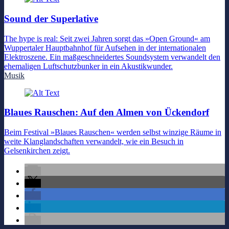
Sound der Superlative
The hype is real: Seit zwei Jahren sorgt das »Open Ground« am
Wuppertaler Hauptbahnhof für Aufsehen in der internationalen
Elektroszene. Ein maßgeschneidertes Soundsystem verwandelt den
ehemaligen Luftschutzbunker in ein Akustikwunder.
Musik
Blaues Rauschen: Auf den Almen von Ückendorf
Beim Festival »Blaues Rauschen« werden selbst winzige Räume in
weite Klanglandschaften verwandelt, wie ein Besuch in
Gelsenkirchen zeigt.