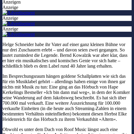
Anzeigen
Anzeige
Anzeige
Anzeige
Helge Schneider habe ihr Vater auf einer ganz kleinen Bühne vor
nur drei Zuschauern erlebt – und davon seien zwei gegangen. So
lautet zumindest die Legende. Bernd Kowalzik war aber klar, dass
er hier ein musikalisches und komisches Genie vor sich hatte –
schließlich blieb es dem Label rund 40 Jahre lang erhalten.
Im Besprechungsraum hängen goldene Schallplatten wie sich das
für ein Musiklabel gehört – allerdings haben einige von ihnen gar
nichts mit Musik zu tun: Eine ging an das Hörbuch von Hape
Kerkelings Bestseller »Ich bin dann mal weg«, in dem der Komiker
seine Wanderung auf dem Jakobsweg beschreibt. Es hat sich über
700.000 mal verkauft. Eine weitere Auszeichnung für 100.000
verkaufte Einheiten (in die heute auch Streaming-Zahlen in einem
bestimmten Verhältnis miteinfließen) bekommt diesen Herbst Elke
Heidenreich für das Hörbuch zu ihrem Verkaufshit »Altern«.
Obwohl es unter dem Dach von Roof Music längst auch eine