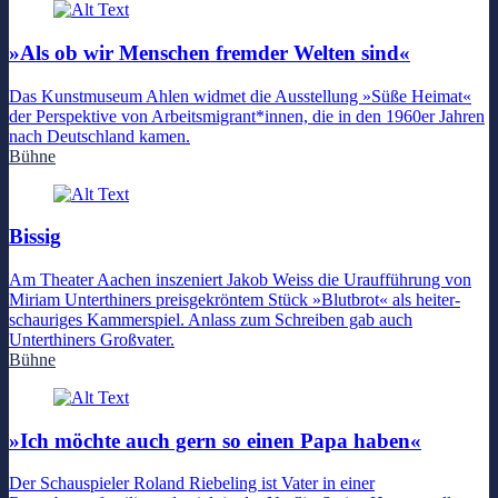
»Als ob wir Menschen fremder Welten sind«
Das Kunstmuseum Ahlen widmet die Ausstellung »Süße Heimat«
der Perspektive von Arbeitsmigrant*innen, die in den 1960er Jahren
nach Deutschland kamen.
Bühne
Bissig
Am Theater Aachen inszeniert Jakob Weiss die Uraufführung von
Miriam Unterthiners preisgekröntem Stück »Blutbrot« als heiter-
schauriges Kammerspiel. Anlass zum Schreiben gab auch
Unterthiners Großvater.
Bühne
»Ich möchte auch gern so einen Papa haben«
Der Schauspieler Roland Riebeling ist Vater in einer