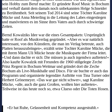
sein Hobby zum Beruf machte: Er gründete Roof Music in Bochum
und verhalf damit dem damals noch unbekannten Helge Schneider
zu Berühmtheit. Seit seinem Tod 2014 sind seine Töchter Karoline
Mücke und Anna Meierling in die Leitung des Labes eingestiegen
und manövrieren es im Sinne ihres Vaters auch durch schwierige
Zeiten.
Bernd Kowalziks Idee war die eines Gesamtpakets: Ursprünglich
hatte er Roof als Musikverlag gegründet. »Aber es war natürlich
interessant, von den Künstlern, die man im Verlag betreute, auch
Platten herauszubringen«, erzählt seine Tochter Karoline Mücke, die
mit ihrem Mann Uli Mücke heute die Musiksparte der Firma leitet.
»Und dann dachte er sich: Die müssen ja auch irgendwo auftreten!«
Also kaufte Kowalzik mit Freunden die 1960 stillgelegte Zeche
Prinz Regent in Bochum-Weitmar und gründet dort die Zeche
Bochum als Live-Musikhalle und Disco. Für sie buchte er auch das
Programm und organisierte legendäre Auftritte von Tina Turner oder
Herbert Grönemeyer. »Das war gar nicht schwer«, sagt Karoline
Mücke, »alle, auch die ganz Großen, wollten hier auftreten«.
Teilweise ist das heute noch so, etwa Clueso oder Die Toten Hosen.
»Er hat Ruhe, Gelassenheit und Kompetenz ausgestrahlt.«