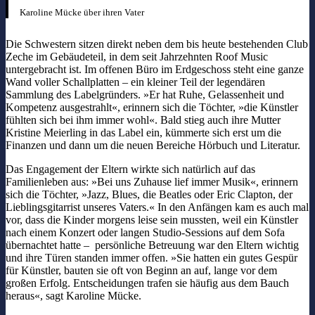
Karoline Mücke über ihren Vater
Die Schwestern sitzen direkt neben dem bis heute bestehenden Club
Zeche im Gebäudeteil, in dem seit Jahrzehnten Roof Music
untergebracht ist. Im offenen Büro im Erdgeschoss steht eine ganze
Wand voller Schallplatten – ein kleiner Teil der legendären
Sammlung des Labelgründers. »Er hat Ruhe, Gelassenheit und
Kompetenz ausgestrahlt«, erinnern sich die Töchter, »die Künstler
fühlten sich bei ihm immer wohl«. Bald stieg auch ihre Mutter
Kristine Meierling in das Label ein, kümmerte sich erst um die
Finanzen und dann um die neuen Bereiche Hörbuch und Literatur.
Das Engagement der Eltern wirkte sich natürlich auf das
Familienleben aus: »Bei uns Zuhause lief immer Musik«, erinnern
sich die Töchter, »Jazz, Blues, die Beatles oder Eric Clapton, der
Lieblingsgitarrist unseres Vaters.« In den Anfängen kam es auch mal
vor, dass die Kinder morgens leise sein mussten, weil ein Künstler
nach einem Konzert oder langen Studio-Sessions auf dem Sofa
übernachtet hatte – persönliche Betreuung war den Eltern wichtig
und ihre Türen standen immer offen. »Sie hatten ein gutes Gespür
für Künstler, bauten sie oft von Beginn an auf, lange vor dem
großen Erfolg. Entscheidungen trafen sie häufig aus dem Bauch
heraus«, sagt Karoline Mücke.