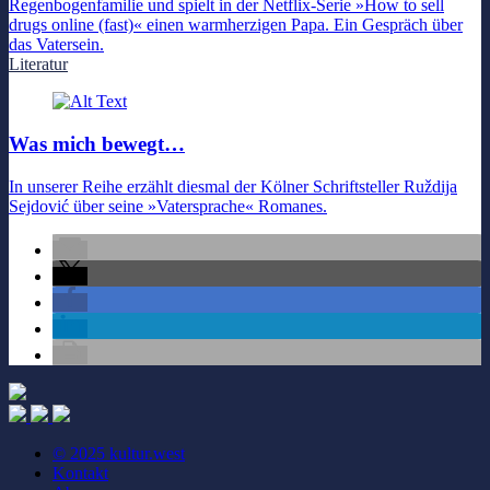
Regenbogenfamilie und spielt in der Netflix-Serie »How to sell
drugs online (fast)« einen warmherzigen Papa. Ein Gespräch über
das Vatersein.
Literatur
Was mich bewegt…
In unserer Reihe erzählt diesmal der Kölner Schriftsteller Ruždija
Sejdović über seine »Vatersprache« Romanes.
© 2025 kultur.west
Kontakt