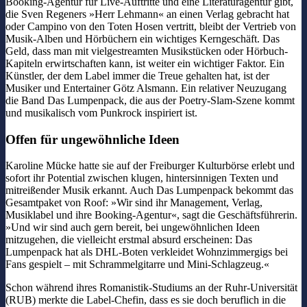
Booking-Agentur für Live-Auftritte und eine Literaturagentur gibt,
die Sven Regeners »Herr Lehmann« an einen Verlag gebracht hat
oder Campino von den Toten Hosen vertritt, bleibt der Vertrieb von
Musik-Alben und Hörbüchern ein wichtiges Kerngeschäft. Das
Geld, dass man mit vielgestreamten Musikstücken oder Hörbuch-
Kapiteln erwirtschaften kann, ist weiter ein wichtiger Faktor. Ein
Künstler, der dem Label immer die Treue gehalten hat, ist der
Musiker und Entertainer Götz Alsmann. Ein relativer Neuzugang
die Band Das Lumpenpack, die aus der Poetry-Slam-Szene kommt
und musikalisch vom Punkrock inspiriert ist.
Offen für ungewöhnliche Ideen
Karoline Mücke hatte sie auf der Freiburger Kulturbörse erlebt und
sofort ihr Potential zwischen klugen, hintersinnigen Texten und
mitreißender Musik erkannt. Auch Das Lumpenpack bekommt das
Gesamtpaket von Roof: »Wir sind ihr Management, Verlag,
Musiklabel und ihre Booking-Agentur«, sagt die Geschäftsführerin.
»Und wir sind auch gern bereit, bei ungewöhnlichen Ideen
mitzugehen, die vielleicht erstmal absurd erscheinen: Das
Lumpenpack hat als DHL-Boten verkleidet Wohnzimmergigs bei
Fans gespielt – mit Schrammelgitarre und Mini-Schlagzeug.«
Schon während ihres Romanistik-Studiums an der Ruhr-Universität
(RUB) merkte die Label-Chefin, dass es sie doch beruflich in die