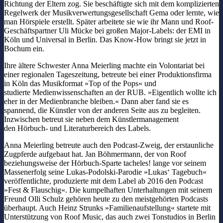
Richtung der Eltern zog. Sie beschäftigte sich mit dem komplizierten
Regelwerk der Musikverwertungsgesellschaft Gema oder lernte, wie
man Hörspiele erstellt. Später arbeitete sie wie ihr Mann und Roof-
Geschäftspartner Uli Mücke bei großen Major-Labels: der EMI in
Köln und Universal in Berlin. Das Know-How bringt sie jetzt in
Bochum ein.
Ihre ältere Schwester Anna Meierling machte ein Volontariat bei
einer regionalen Tageszeitung, betreute bei einer Produktionsfirma
in Köln das Musikformat »Top of the Pops« und
studierte Medienwissenschaften an der RUB. »Eigentlich wollte ich
eher in der Medienbranche bleiben.« Dann aber fand sie es
spannend, die Künstler von der anderen Seite aus zu begleiten.
Inzwischen betreut sie neben dem Künstlermanagement
den Hörbuch- und Literaturbereich des Labels.
Anna Meierling betreute auch den Podcast-Zweig, der erstaunliche
Zugpferde aufgebaut hat. Jan Böhmermann, der von Roof
beziehungsweise der Hörbuch-Sparte tacheles! lange vor seinem
Massenerfolg seine Lukas-Podolski-Parodie »Lukas‘ Tagebuch«
veröffentlichte, produzierte mit dem Label ab 2016 den Podcast
»Fest & Flauschig«. Die kumpelhaften Unterhaltungen mit seinem
Freund Olli Schulz gehören heute zu den meistgehörten Podcasts
überhaupt. Auch Heinz Strunks »Familienaufstellung« startete mit
Unterstützung von Roof Music, das auch zwei Tonstudios in Berlin