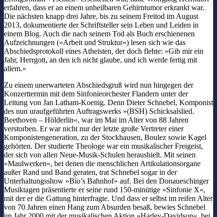
erfahren, dass er an einem unheilbaren Gehirntumor erkrankt war.
Die nächsten knapp drei Jahre, bis zu seinem Freitod im August
2013, dokumentierte der Schriftsteller sein Leben und Leiden in
einem Blog. Auch die nach seinem Tod als Buch erschienenen
Aufzeichnungen (»Arbeit und Struktur«) lesen sich wie das
Abschiedsprotokoll eines Atheisten, der doch flehte: »Gib mir ein
Jahr, Herrgott, an den ich nicht glaube, und ich werde fertig mit
allem.«
Zu einem unerwarteten Abschiedsgruß wird nun hingegen der
Konzerttermin mit dem Sinfonieorchester Flandern unter der
Leitung von Jan Latham-Koenig. Denn Dieter Schnebel, Komponist
des nun uraufgeführten Auftragswerks »(BSH) Schicksalslied.
Beethoven – Hölderlin«, war im Mai im Alter von 88 Jahren
verstorben. Er war nicht nur der letzte große Vertreter einer
Komponistengeneration, zu der Stockhausen, Boulez sowie Kagel
gehörten. Der studierte Theologe war ein musikalischer Freigeist,
der sich von allen Neue-Musik-Schulen heraushielt. Mit seinen
»Maulwerken«, bei denen die menschlichen Artikulationsorgane
außer Rand und Band geraten, trat Schnebel sogar in der
Unterhaltungsshow »Bio’s Bahnhof« auf. Bei den Donaueschinger
Musik
tagen präsentierte er seine rund 150-minütige »Sinfonie X«,
mit der er die Gattung hinterfragte. Und dass er selbst im reifen Alter
von 70 Jahren einen Hang zum Absurden besaß, bewies Schnebel
im Jahr 2000 mit der musikalischen Aktion »Harley-Davidson«, bei