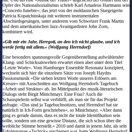
Opfer des Nationalsozialismus schrieb Karl Amadeus Hartmann sein
»Concerto funebre«; das jetzt von der moldauischen Stargeigerin
Patricia Kopatchinskaja mit weiteren instrumentalen
Abschiedsgesängen, unter anderem vom Schweizer Frank Martin
und dem amerikanischen Jazz-Avantgardisten John Zorn,
kombiniert wird.
»Gib mir ein Jahr, Herrgott,
an den ich nicht glaube,
und ich
werde fertig mit allem.« (
Wolfgang Herrndorf)
Eine besonders spannungsvolle Gegenüberstellung aufwühlender
Klang- und Schicksalswelten erwartet einen aber unter dem Titel
»Letzte Worte«. Vom Hamburger Ensemble Resonanz konzipiert,
wechseln sich hier die einzelnen Sätze von Joseph Haydns
Passionsmusik »Die sieben letzten Worte unseres Erlösers am
Kreuze« mit Ausschnitten aus Wolfgang Herrndorfs Tagebuch
»Arbeit und Struktur« ab. Im Mittelpunkt des musik-literarischen
Dialogs steht Birgit Minichmayr. Eine Frau? Auch die
Schauspielerin selbst war verblüfft, als man sie für das Projekt
anfragte. »Das sind ja Tagebuchnotizen, und Herrndorf hat sie
natürlich in Ich-Form geschrieben«, so Minichmayr. »Aber dann
ging es gerade darum,
dass es nicht die totale Identifikation sein
sollte, sondern um eine gewisse Distanz, die sich schon über die
weibliche Stimme herstellt.« 2010 und damit in jenem Jahr, als sein
Erfolgsroman »Tschick« erschienen war, hatte Wolfgang Herrndorf