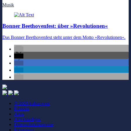
Musik
Bonner Beethovenfest: über »Revolutionen«
Das Bonner Beethovenfest steht unter dem Motto »Revolutionen«.
© 2025 kultur.west
Kontakt
Abos
Abo kündigen
Datenschutzhinweise
Impressum