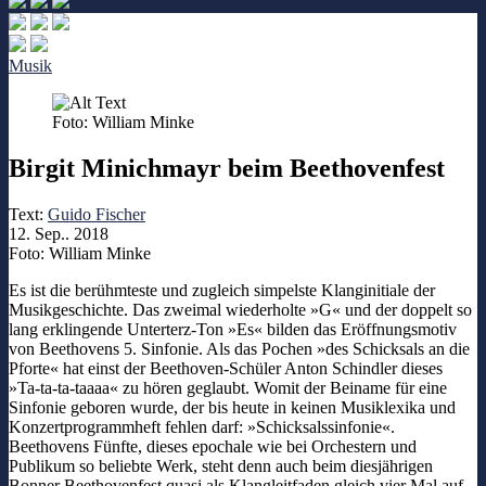
Musik
Foto: William Minke
Birgit Minichmayr beim Beethovenfest
Text:
Guido Fischer
12. Sep.. 2018
Foto: William Minke
Es ist die berühmteste und zugleich simpelste Klanginitiale der
Musikgeschichte. Das zweimal wiederholte »G« und der doppelt so
lang erklingende Unterterz-Ton »Es« bilden das Eröffnungsmotiv
von Beethovens 5. Sinfonie. Als das Pochen »des Schicksals an die
Pforte« hat einst der Beethoven-Schüler Anton Schindler dieses
»Ta-ta-ta-taaaa« zu hören geglaubt. Womit der Beiname für eine
Sinfonie geboren wurde, der bis heute in keinen Musiklexika
und
Konzertprogrammheft fehlen darf: »Schicksalssinfonie«.
Beethovens Fünfte, dieses epochale wie bei Orchestern und
Publikum so beliebte Werk, steht denn auch beim diesjährigen
Bonner Beethovenfest quasi als Klangleitfaden gleich vier Mal auf