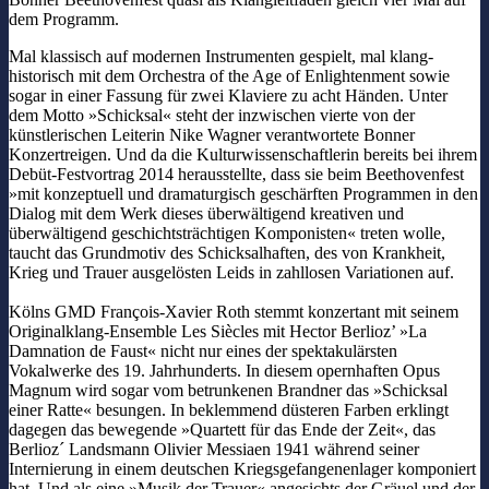
dem Programm.
Mal klassisch auf modernen Instrumenten gespielt, mal klang-
historisch mit dem Orchestra of the Age of Enlightenment sowie
sogar in einer Fassung für zwei Klaviere zu acht Händen.
Unter
dem Motto »Schicksal« steht der inzwischen vierte von der
künstlerischen Leiterin Nike Wagner verantwortete Bonner
Konzertreigen. Und da die Kulturwissenschaftlerin bereits bei ihrem
Debüt-Festvortrag 2014 herausstellte, dass sie beim Beethovenfest
»mit konzeptuell und dramaturgisch geschärften Programmen in den
Dialog mit dem Werk dieses überwältigend kreativen und
überwältigend geschichtsträchtigen Komponisten« treten wolle,
taucht das Grundmotiv des Schicksalhaften, des von Krankheit,
Krieg und Trauer ausgelösten Leids in zahllosen Variationen auf.
Kölns GMD François-Xavier Roth stemmt konzertant mit seinem
Originalklang-Ensemble Les Siècles mit Hector Berlioz’ »La
Damnation de Faust« nicht nur eines der spektakulärsten
Vokalwerke des 19. Jahrhunderts. In diesem opernhaften Opus
Magnum wird sogar vom betrunkenen Brandner das »Schicksal
einer Ratte« besungen. In beklemmend düsteren Farben erklingt
dagegen das bewegende »Quartett für das Ende der Zeit«, das
Berlioz´ Landsmann Olivier Messiaen 1941 während seiner
Internierung in einem deutschen Kriegsgefangenenlager komponiert
hat. Und als eine »Musik der Trauer« angesichts der Gräuel und der