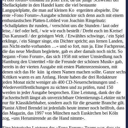
Shellackplatte in den Handel kam: die viel bestaunte
Langspielplatte, die man auf kleinen Ko ergeräten abspielte. Die
erste »Fono Forum«-Ausgabe schmückte sich denn auch mit einem
enthusiastischen Platten-Loblied von Joachim Ringelnatz:
»Schallplatten ihr runden, / verschönt uns die Stunden / laut oder
leise, / tief oder hell, / wie wir euch bestellt / Dreht euch im Kreise!
Das Karussell / der geistigen Welt. / Erwähltes schwinge, / ein Spiel
erklinge, / ein Sänger singe, ein Dichter spricht; aus fernen Landen,
aus Nicht-mehr-vorhanden …« und so fort, nun ja. Eine Fachpresse,
die das neue Medium begleitete, gab es aber damals noch nicht. So
begann »Fono Forum«, das sich 1958 mit seiner Umsiedlung nach
Hamburg den Untertitel »für die Freunde der schönen Musik« gab,
bereits in der vierten Ausgabe mit ersten Plattenrezensionen, mit
denen sich das He kün ig einen Namen machen sollte. Ganze sechs
Kritiken waren es am Anfang. Heute haben die drei Redakteure
jeden Monat nicht weniger als 400 CD-Neuerscheinungen und -
Wiederveröffentlichungen zu sichten und zu prüfen, rund 150
werden in jeder Ausgabe besprochen. Eine Leistung, dank der die
Fachzeitschrift längst als unverzichtbare Orientierungs-Lektüre nicht
nur für Klassikliebhaber, sondern auch für die gesamte Branche gilt.
Pianist Alfred Brendel ist jedenfalls heute immer noch heilfroh, dass
das Magazin, das 1997 von München nach Euskirchen bei Köln
zog, »uns Herumirrende an die Hand nimmt«.
Eine historische Leistung des »Fono Forum«-Teams war, dass sie