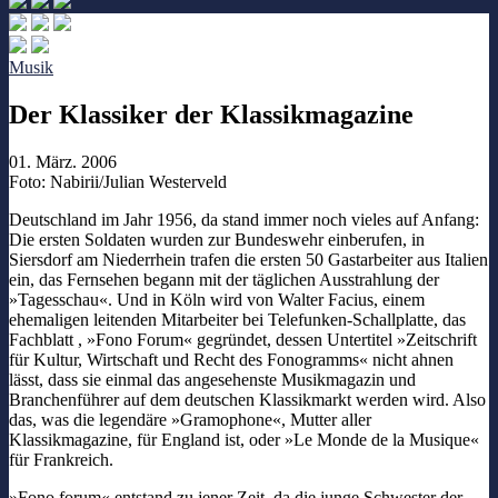
Musik
Der Klassiker der Klassikmagazine
01. März. 2006
Foto: Nabirii/Julian Westerveld
Deutschland im Jahr 1956, da stand immer noch vieles auf Anfang:
Die ersten Soldaten wurden zur Bundeswehr einberufen, in
Siersdorf am Niederrhein trafen die ersten 50 Gastarbeiter aus Italien
ein, das Fernsehen begann mit der täglichen Ausstrahlung der
»Tagesschau«. Und in Köln wird von Walter Facius, einem
ehemaligen leitenden Mitarbeiter bei Telefunken-Schallplatte, das
Fachblatt , »Fono Forum« gegründet, dessen Untertitel »Zeitschrift
für Kultur, Wirtschaft und Recht des Fonogramms« nicht ahnen
lässt, dass sie einmal das angesehenste Musikmagazin und
Branchenführer auf dem deutschen Klassikmarkt werden wird. Also
das, was die legendäre »Gramophone«, Mutter aller
Klassikmagazine, für England ist, oder »Le Monde de la Musique«
für Frankreich.
»Fono forum« entstand zu jener Zeit, da die junge Schwester der