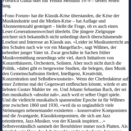
Friedrich Gulda oder mit Yehudi Menuhin 1979 – sieben Seiten
lang.
»Fono Forum« hat die Klassik-Krise überstanden, die Krise der
Musikindustrie und die Medien-Krise – hat Auflage und
Abonnentenzahl gesteigert – bleibt die Frage, ob es auch einen
Leser-Generationenwechsel überlebt. Die jüngere Zielgruppe
zeichnet sich bekanntlich nicht unbedingt durch überschäumende
Leselust und Interesse an Klassik aus. »Leider ist Musikunterricht an
den Schulen nach wie vor ein Mangelfach«, sagt Willmes, der
nebenher junger Vater ist. Zwar geschähe in Sachen früher
Musikvermittlung neuerdings sehr viel, durch Initiativen von
Konzerthäusern, Orchestern, Solisten. Aber noch nicht durch die
Politik, »dabei gibt es bergeweise Studien, die belegen, dass Musik
den Gemeinschaftssinn fördert, Intelligenz, Kreativität,
Konzentration und Selbstbewusstsein«. Wenn der Chefredakteur auf
einer Zeitreise mal der Gegenwart entfleuchen könnte, würde er am
liebsten Gustav Mahler tre en. Und Johann Sebastian Bach, der sei
ihm musikalisch »absolut nah«, auch weil er selber Orgel spiele.
Und die vielleicht musikalisch spannendste Epoche ist für Willmes
jene zwischen 1860 und 1930, »weil da so unglaublich viele
Strömungen nebeneinander existierten – konservative Komponisten
und die Avantgarde, Klassikkomponisten, die sich am Jazz
orientierten, Jazz-Musiker, von der Klassik inspiriert…«
Selbstverständlich sammelt der Berufshörer immer noch Platten. Als