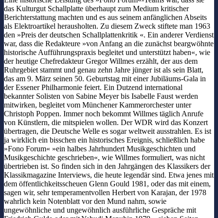
das Kulturgut Schallplatte überhaupt zum Medium kritischer
Berichterstattung machten und es aus seinem anfänglichen Abseits
als Elektroartikel herausholten. Zu diesem Zweck stiftete man 1963
den »Preis der deutschen Schallplattenkritik «. Ein anderer Verdienst
war, dass die Redakteure »von Anfang an die zunächst beargwöhnte
historische Aufführungspraxis begleitet und unterstützt haben«, wie
der heutige Chefredakteur Gregor Willmes erzählt, der aus dem
Ruhrgebiet stammt und genau zehn Jahre jünger ist als sein Blatt,
das am 9. März seinen 50. Geburtstag mit einer Jubiläums-Gala in
der Essener Philharmonie feiert. Ein Dutzend international
bekannter Solisten von Sabine Meyer bis Isabelle Faust werden
mitwirken, begleitet vom Münchener Kammerorchester unter
Christoph Poppen. Immer noch bekommt Willmes täglich Anrufe
von Künstlern, die mitspielen wollen. Der WDR wird das Konzert
übertragen, die Deutsche Welle es sogar weltweit ausstrahlen. Es ist
ja wirklich ein bisschen ein historisches Ereignis, schließlich habe
»Fono Forum« »ein halbes Jahrhundert Musikgeschichten und
Musikgeschichte geschrieben«, wie Willmes formuliert, was nicht
übertrieben ist. So finden sich in den Jahrgängen des Klassikers der
Klassikmagazine Interviews, die heute legendär sind. Etwa jenes mit
dem öffentlichkeitsscheuen Glenn Gould 1981, oder das mit einem,
sagen wir, sehr temperamentvollen Herbert von Karajan, der 1978
wahrlich kein Notenblatt vor den Mund nahm, sowie
ungewöhnliche und ungewöhnlich ausführliche Gespräche mit