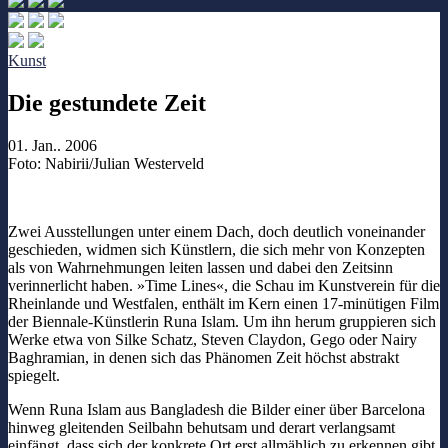
Kunst
Die gestundete Zeit
01. Jan.. 2006
Foto: Nabirii/Julian Westerveld
Zwei Ausstellungen unter einem Dach, doch deutlich voneinander
geschieden, widmen sich Künstlern, die sich mehr von Konzepten
als von Wahrnehmungen leiten lassen und dabei den Zeitsinn
verinnerlicht haben. »Time Lines«, die Schau im Kunstverein für die
Rheinlande und Westfalen, enthält im Kern einen 17-minütigen Film
der Biennale-Künstlerin Runa Islam. Um ihn herum gruppieren sich
Werke etwa von Silke Schatz, Steven Claydon, Gego oder Nairy
Baghramian, in denen sich das Phänomen Zeit höchst abstrakt
spiegelt.
Wenn Runa Islam aus Bangladesh die Bilder einer über Barcelona
hinweg gleitenden Seilbahn behutsam und derart verlangsamt
einfängt, dass sich der konkrete Ort erst allmählich zu erkennen gibt,