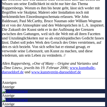
Wissen um seine Endlichkeit ist nicht nur hier das Thema
Ruppersbergs. Worum es ihm bis heute geht, lässt sich weder mit
Begriffen wie Skulptur, Malerei oder Installation noch mit
herkömmlichen Einordnungsschemata erfassen. Wie John
Baldessari, Paul McCarthy, Bruce Nauman oder William Wegman
ist er von der Atmosphäre und den Widersprüchen in L.A. inspiriert.
Die Zukunft der Kunst sieht er in der Auflösung der Grenzen
zwischen den Gattungen, weil sich die Welt mit all ihren Facetten
und Unzulänglichkeiten nur so als enzyklopädisches Gedicht fassen
lässt. Dabei soll jedes Werk den Geruch des Ortes verströmen, auf
den es sich bezieht. Von sich selbst hat er einmal gesagt, er
verwende seine Lebenszeit, um Kunst zu machen, und diese
wiederum, um sein Leben zu verändern. //
Allen Ruppersberg, »One of Many – Origine and Variants« und
»Time Lines«, jeweils bis 19. Februar 2006;
www.kunsthalle-
duesseldorf.de
und
www.kunstverein-duesseldorf.de
Anzeigen
Anzeige
Anzeige
Anzeige