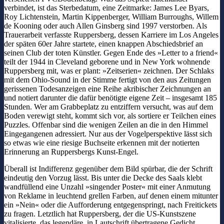
verbindet, ist das Sterbedatum, eine Zeitmarke: James Lee Byars,
Roy Lichtenstein, Martin Kippenberger, William Burroughs, Willem
de Kooning oder auch Allen Ginsberg sind 1997 verstorben. Als
Trauerarbeit verfasste Ruppersberg, dessen Karriere im Los Angeles
der späten 60er Jahre startete, einen knappen Abschiedsbrief an
seinen Club der toten Künstler. Gegen Ende des »Letter to a friend«
teilt der 1944 in Cleveland geborene und in New York wohnende
Ruppersberg mit, was er plant: »Zeitserien« zeichnen. Der Schlaks
mit dem Ohio-Sound in der Stimme fertigt von den aus Zeitungen
gerissenen Todesanzeigen eine Reihe akribischer Zeichnungen an
und notiert darunter die dafür benötigte eigene Zeit – insgesamt 185
Stunden. Wer am Grabbeplatz zu entziffern versucht, was auf dem
Boden verewigt steht, kommt sich vor, als sortiere er Teilchen eines
Puzzles. Offenbar sind die wenigen Zeilen an die in den Himmel
Eingegangenen adressiert. Nur aus der Vogelperspektive lässt sich
so etwas wie eine riesige Buchseite erkennen mit der notierten
Erinnerung an Ruppersbergs Kunst-Engel.
Überall ist Indifferenz gegenüber dem Bild spürbar, die der Schrift
eindeutig den Vorzug lässt. Bis unter die Decke des Saals klebt
wandfüllend eine Unzahl »singender Poster« mit einer Anmutung
von Reklame in leuchtend grellen Farben, auf denen einem mitunter
ein »Nein« oder die Aufforderung entgegenspringt, nach Freitickets
zu fragen. Letztlich hat Ruppersberg, der die US-Kunstszene
vitalisierte, das legendäre, in Lautschrift übertragene Gedicht