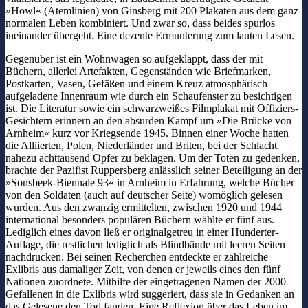
»Howl« (Atemlinien) von Ginsberg mit 200 Plakaten aus dem ganz
normalen Leben kombiniert. Und zwar so, dass beides spurlos
ineinander übergeht. Eine dezente Ermunterung zum lauten Lesen.
Gegenüber ist ein Wohnwagen so aufgeklappt, dass der mit
Büchern, allerlei Artefakten, Gegenständen wie Briefmarken,
Postkarten, Vasen, Gefäßen und einem Kreuz atmosphärisch
aufgeladene Innenraum wie durch ein Schaufenster zu besichtigen
ist. Die Literatur sowie ein schwarzweißes Filmplakat mit Offiziers-
Gesichtern erinnern an den absurden Kampf um »Die Brücke von
Arnheim« kurz vor Kriegsende 1945. Binnen einer Woche hatten
die Alliierten, Polen, Niederländer und Briten, bei der Schlacht
nahezu achttausend Opfer zu beklagen. Um der Toten zu gedenken,
brachte der Pazifist Ruppersberg anlässlich seiner Beteiligung an der
»Sonsbeek-Biennale 93« in Arnheim in Erfahrung, welche Bücher
von den Soldaten (auch auf deutscher Seite) womöglich gelesen
wurden. Aus den zwanzig ermittelten, zwischen 1920 und 1944
international besonders populären Büchern wählte er fünf aus.
Lediglich eines davon ließ er originalgetreu in einer Hunderter-
Auflage, die restlichen lediglich als Blindbände mit leeren Seiten
nachdrucken. Bei seinen Recherchen entdeckte er zahlreiche
Exlibris aus damaliger Zeit, von denen er jeweils eines den fünf
Nationen zuordnete. Mithilfe der eingetragenen Namen der 2000
Gefallenen in die Exlibris wird suggeriert, dass sie in Gedanken an
das Gelesene den Tod fanden. Eine Reflexion über das Leben im