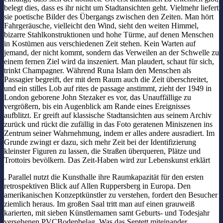
belegt dies, dass es ihr nicht um Stadtansichten geht. Vielmehr liefert
sie poetische Bilder des Übergangs zwischen den Zeiten. Man hört
Fahrgeräusche, vielleicht den Wind, sieht den weiten Himmel,
bizarre Stahlkonstruktionen und hohe Türme, auf denen Menschen
in Kostümen aus verschiedenen Zeit stehen. Kein Warten auf
jemand, der nicht kommt, sondern das Verweilen an der Schwelle zu
einem fernen Ziel wird da inszeniert. Man plaudert, schaut für sich,
trinkt Champagner. Während Runa Islam den Menschen als
Passagier begreift, der mit dem Raum auch die Zeit überschreitet,
und ein stilles Lob auf rites de passage anstimmt, zieht der 1949 in
London geborene John Stezaker es vor, das Unauffällige zu
vergrößern, bis ein Augenblick am Rande eines Ereignisses
aufblitzt. Er greift auf klassische Stadtansichten aus seinem Archiv
zurück und rückt die zufällig in das Foto geratenen Miniszenen ins
Zentrum seiner Wahrnehmung, indem er alles andere ausradiert. Im
Grunde zwingt er dazu, sich mehr Zeit bei der Identifizierung
kleinster Figuren zu lassen, die Straßen überqueren, Plätze und
Trottoirs bevölkern. Das Zeit-Haben wird zur Lebenskunst erklärt
. Parallel nutzt die Kunsthalle ihre Raumkapazität für den ersten
retrospektiven Blick auf Allen Ruppersberg in Europa. Den
amerikanischen Konzeptkünstler zu verstehen, fordert den Besucher
ziemlich heraus. Im großen Saal tritt man auf einen grauweiß
karierten, mit sieben Künstlernamen samt Geburts- und Todesjahr
versehenen PVCBodenbelag. Was das Septett miteinander