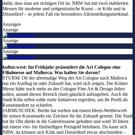
dafür, dass man am richtigen Ort ist. NRW hat mit zwei etablierten
Messen für moderne und zeitgenössische Kunst – in Köln und in
Düsseldorf – in jedem Fall ein besonderes Alleinstellungsmerkmal.
Anzeigen
Anzeige
Anzeige
Anzeige
kultur.west: Im Frühjahr präsentiert die Art Cologne eine
Filialmesse auf Mallorca. Was halten Sie davon?
STURM: Ob der abermalige Weg der Art Cologne nach Mallorca
nur ein Ausflug ist oder Zukunft hat, wird sich zeigen. Die Kölner
Messe hätte noch mehr an der Cologne Fine Art & Design feilen
sollen, anstatt diesen Bereich (fast) gänzlich aufzugeben. Auch die
Stadt Köln selbst sollte mehr Initiativen ergreifen, um ihr Profil als
Kunststandort zu schärfen.
JARMUSCHEK: Berlin hat soeben mit einem Ideen-Wettbewerb
für seinen Kunstmarkt ein Zeichen für die Zukunft gesetzt. Die Stadt
hat ihr Ohr direkt in die Galerienszene gehalten und wird 30 Ideen
mit einem vier- bis fünfstelligen Preisgeld belohnen. Da kann sich
NRW, da können sich Köln und Düsseldorf etwas abschneiden –