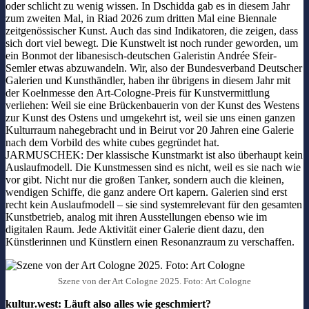
oder schlicht zu wenig wissen. In Dschidda gab es in diesem Jahr
zum zweiten Mal, in Riad 2026 zum dritten Mal eine Biennale
zeitgenössischer Kunst. Auch das sind Indikatoren, die zeigen, dass
sich dort viel bewegt. Die Kunstwelt ist noch runder geworden, um
ein Bonmot der libanesisch-deutschen Galeristin Andrée Sfeir-
Semler etwas abzuwandeln. Wir, also der Bundesverband Deutscher
Galerien und Kunsthändler, haben ihr übrigens in diesem Jahr mit
der Koelnmesse den Art-Cologne-Preis für Kunstvermittlung
verliehen: Weil sie eine Brückenbauerin von der Kunst des Westens
zur Kunst des Ostens und umgekehrt ist, weil sie uns einen ganzen
Kulturraum nahegebracht und in Beirut vor 20 Jahren eine Galerie
nach dem Vorbild des white cubes gegründet hat.
JARMUSCHEK: Der klassische Kunstmarkt ist also überhaupt kein
Auslaufmodell. Die Kunstmessen sind es nicht, weil es sie nach wie
vor gibt. Nicht nur die großen Tanker, sondern auch die kleinen,
wendigen Schiffe, die ganz andere Ort kapern. Galerien sind erst
recht kein Auslaufmodell – sie sind systemrelevant für den gesamten
Kunstbetrieb, analog mit ihren Ausstellungen ebenso wie im
digitalen Raum. Jede Aktivität einer Galerie dient dazu, den
Künstlerinnen und Künstlern einen Resonanzraum zu verschaffen.
Szene von der Art Cologne 2025. Foto: Art Cologne
kultur.west: Läuft also alles wie geschmiert?