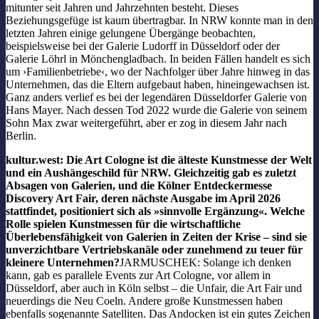
mitunter seit Jahren und Jahrzehnten besteht. Dieses
Beziehungsgefüge ist kaum übertragbar. In NRW konnte man in den
letzten Jahren einige gelungene Übergänge beobachten,
beispielsweise bei der Galerie Ludorff in Düsseldorf oder der
Galerie Löhrl in Mönchengladbach. In beiden Fällen handelt es sich
um ›Familienbetriebe‹, wo der Nachfolger über Jahre hinweg in das
Unternehmen, das die Eltern aufgebaut haben, hineingewachsen ist.
Ganz anders verlief es bei der legendären Düsseldorfer Galerie von
Hans Mayer. Nach dessen Tod 2022 wurde die Galerie von seinem
Sohn Max zwar weitergeführt, aber er zog in diesem Jahr nach
Berlin.
kultur.west: Die Art Cologne ist die älteste Kunstmesse der Welt
und ein Aushängeschild für NRW. Gleichzeitig gab es zuletzt
Absagen von Galerien, und die Kölner Entdeckermesse
Discovery Art Fair, deren nächste Ausgabe im April 2026
stattfindet, positioniert sich als »sinnvolle Ergänzung«. Welche
Rolle spielen Kunstmessen für die wirtschaftliche
Überlebensfähigkeit von Galerien in Zeiten der Krise – sind sie
unverzichtbare Vertriebskanäle oder zunehmend zu teuer für
kleinere Unternehmen?
JARMUSCHEK: Solange ich denken
kann, gab es parallele Events zur Art Cologne, vor allem in
Düsseldorf, aber auch in Köln selbst – die Unfair, die Art Fair und
neuerdings die Neu Coeln. Andere große Kunstmessen haben
ebenfalls sogenannte Satelliten. Das Andocken ist ein gutes Zeichen