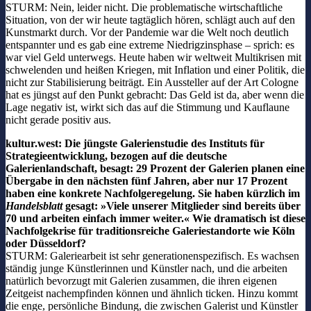
STURM: Nein, leider nicht. Die problematische wirtschaftliche
Situation, von der wir heute tagtäglich hören, schlägt auch auf den
Kunstmarkt durch. Vor der Pandemie war die Welt noch deutlich
entspannter und es gab eine extreme Niedrigzinsphase – sprich: es
war viel Geld unterwegs. Heute haben wir weltweit Multikrisen mit
schwelenden und heißen Kriegen, mit Inflation und einer Politik, die
nicht zur Stabilisierung beiträgt. Ein Aussteller auf der Art Cologne
hat es jüngst auf den Punkt gebracht: Das Geld ist da, aber wenn die
Lage negativ ist, wirkt sich das auf die Stimmung und Kauflaune
nicht gerade positiv aus.
kultur.west: Die jüngste Galerienstudie des Instituts für
Strategieentwicklung, bezogen auf die deutsche
Galerienlandschaft, besagt: 29 Prozent der Galerien planen eine
Übergabe in den nächsten fünf Jahren, aber nur 17 Prozent
haben eine konkrete Nachfolgeregelung. Sie haben kürzlich im
Handelsblatt
gesagt: »Viele unserer Mitglieder sind bereits über
70 und arbeiten einfach immer weiter.« Wie dramatisch ist diese
Nachfolgekrise für traditionsreiche Galeriestandorte wie Köln
oder Düsseldorf?
STURM: Galeriearbeit ist sehr generationenspezifisch. Es wachsen
ständig junge Künstlerinnen und Künstler nach, und die arbeiten
natürlich bevorzugt mit Galerien zusammen, die ihren eigenen
Zeitgeist nachempfinden können und ähnlich ticken. Hinzu kommt
die enge, persönliche Bindung, die zwischen Galerist und Künstler