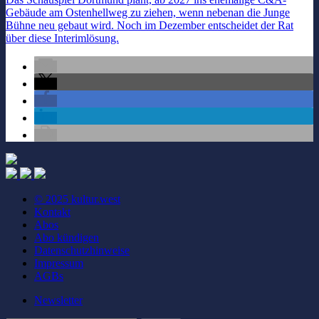
Gebäude am Ostenhellweg zu ziehen, wenn nebenan die Junge
Bühne neu gebaut wird. Noch im Dezember entscheidet der Rat
über diese Interimlösung.
© 2025 kultur.west
Kontakt
Abos
Abo kündigen
Datenschutzhinweise
Impressum
AGBs
Newsletter