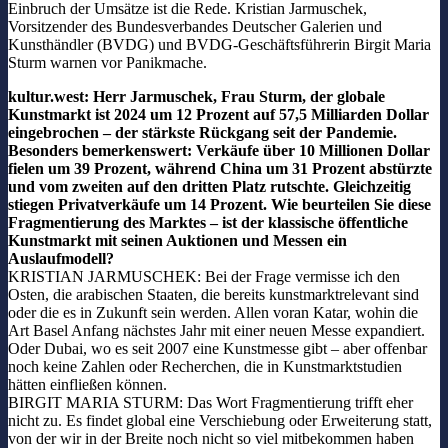
Einbruch der Umsätze ist die Rede. Kristian Jarmuschek,
Vorsitzender des Bundesverbandes Deutscher Galerien und
Kunsthändler (BVDG) und BVDG-Geschäftsführerin Birgit Maria
Sturm warnen vor Panikmache.
kultur.west: Herr Jarmuschek, Frau Sturm, der globale
Kunstmarkt ist 2024 um 12 Prozent auf 57,5 Milliarden Dollar
eingebrochen – der stärkste Rückgang seit der Pandemie.
Besonders bemerkenswert: Verkäufe über 10 Millionen Dollar
fielen um 39 Prozent, während China um 31 Prozent abstürzte
und vom zweiten auf den dritten Platz rutschte. Gleichzeitig
stiegen Privatverkäufe um 14 Prozent. Wie beurteilen Sie diese
Fragmentierung des Marktes – ist der klassische öffentliche
Kunstmarkt mit seinen Auktionen und Messen ein
Auslaufmodell?
KRISTIAN JARMUSCHEK: Bei der Frage vermisse ich den
Osten, die arabischen Staaten, die bereits kunstmarktrelevant sind
oder die es in Zukunft sein werden. Allen voran Katar, wohin die
Art Basel Anfang nächstes Jahr mit einer neuen Messe expandiert.
Oder Dubai, wo es seit 2007 eine Kunstmesse gibt – aber offenbar
noch keine Zahlen oder Recherchen, die in Kunstmarktstudien
hätten einfließen können.
BIRGIT MARIA STURM: Das Wort Fragmentierung trifft eher
nicht zu. Es findet global eine Verschiebung oder Erweiterung statt,
von der wir in der Breite noch nicht so viel mitbekommen haben