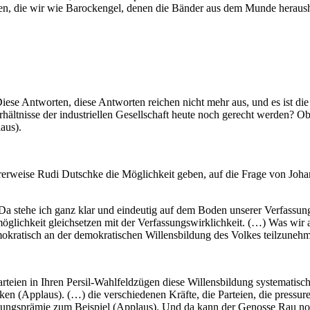
rten, die wir wie Barockengel, denen die Bänder aus dem Munde herau
ese Antworten, diese Antworten reichen nicht mehr aus, und es ist die
ältnisse der industriellen Gesellschaft heute noch gerecht werden? Ob
aus).
rweise Rudi Dutschke die Möglichkeit geben, auf die Frage von Joha
 Da stehe ich ganz klar und eindeutig auf dem Boden unserer Verfassung
lichkeit gleichsetzen mit der Verfassungswirklichkeit. (…) Was wir a
emokratisch an der demokratischen Willensbildung des Volkes teilzuneh
teien in Ihren Persil-Wahlfeldzügen diese Willensbildung systematisch 
en (Applaus). (…) die verschiedenen Kräfte, die Parteien, die pressure 
ngsprämie zum Beispiel (Applaus). Und da kann der Genosse Rau noch 