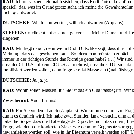
RAU
: Ich muss zuerst einmal feststellen, dass Rudi Dutschke auf m
speziell, das, was im Grundgesetz steht, ich meine die Gewaltenteilu
nicht geantwortet.
DUTSCHKE
: Will ich antworten, will ich antworten (Applaus).
STEFFEN:
Vielleicht hat es daran gelegen … Meine Damen und Herr
eingehen.
RAU:
Mir liegt daran, denn wenn Rudi Dutschke sagt, dass durch die 
Meinung, dass das geschehen kann. Sondern man müsste ja zunächst e
immer in der richtigen Stunde das Richtige getan habe? (…) Wir sind 
dass der CDU-Staat kein CDU-Staat mehr ist, dass die CDU sich daran 
mobilisiert werden sollen, dann frage ich: Ist Masse ein Qualitätsbegri
DUTSCHKE:
Ja, ja, ja.
RAU:
Wohin sollen Massen, für Sie ist das ein Qualitätsbegriff. W
Zwischenruf
: Auch für uns!
RAU:
Für Sie vielleicht auch (Applaus). Wir kommen damit zur Frage,
damit es deutlich wird. Ich habe zwei Stunden lang versucht, einmal d
habe die Sorge, dass die Höhenlage der Sprache nicht dazu dient, Ihre 
Frage, wie denn die konkreten Ziele, wie denn im Gegensatz zur gegenw
gewährleistet werden soll, wie in ihr Eigentum verteilt werden soll?