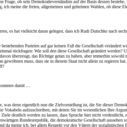
eine Frage, ob sein Demokratieverständnis auf der Basis dessen bestehe
ng, ich meine die freien, allgemeinen und geheimen Wahlen, ob diese E
en, es hat vielleicht daran gelegen, dass ich Rudi Dutschke nach se
bestehenden Parteien auf gar keinen Fall die Gesellschaft verändert wer
inmal rückfragen: Wie soll den diese Gesellschaft geändert werden? U
davon überzeugt, das Richtige getan zu haben, aber immerhin sowohl in 
gewöhnen muss, dass sie in diesem Staat nicht allein zu regieren hat.
ff?
ir kommen damit …
 was denn eigentlich nun die Zielvorstellung ist, die Sie dieser Demo
ie Vokabeln aufzuschreiben, mit denen Sie im wesentlichen Ihre Argument
Ziele deutlich werden zu lassen, dass Sprache hier nicht verdeutlicht, 
ärtigen Bundesrepublik, die demokratische Gesellschaft aussehen soll, 
 Und da meine ich, bei allem Respekt vor den Vätern der sozialistische