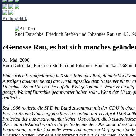
Kulturpolitik
Rudi Dutschke, Friedrich Steffen und Johannes Rau am 4.2.1968 
»Genosse Rau, es hat sich manches geände
01. Mai. 2008
Rudi Dutschke, Friedrich Steffen und Johannes Rau am 4.2.1968 in der
Einen roten Strampelanzug ließ sich Johannes Rau, damals Vorsitzen
Auszügen dokumentieren) das Kleidungsstück dem Studentenführer al
Dutschkes Sohn Hosea Che auf die Welt gekommen. Wenn er tüchtig st
gesagt. Worauf Dutschke geantwortet haben soll: »Wenn der 18 ist, g
gealtert.«
Seit 1966 regierte die SPD im Bund zusammen mit der CDU in einer 
Persien Benno Ohnesorg erschossen worden; am 11. April 1968 sollte D
Protesten der außerparlamentarischen Opposition, die Notstandsgesetz
überhaupt diskutiert werden dürfe. So lehnte der Oberstadt- direktor W
Begründung, nur für kulturelle Veranstaltungen zur Verfügung stünd
Friedrich Steffen. Vor dem Hintergrund der gut 20-jährigen Tradi-tio