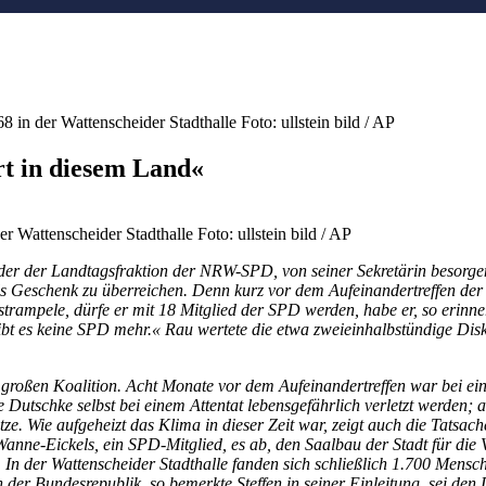
in der Wattenscheider Stadthalle Foto: ullstein bild / AP
rt in diesem Land«
 Wattenscheider Stadthalle Foto: ullstein bild / AP
der der Landtagsfraktion der NRW-SPD, von seiner Sekretärin besorgen
s Geschenk zu überreichen. Denn kurz vor dem Aufeinandertreffen der 
rampele, dürfe er mit 18 Mitglied der SPD werden, habe er, so erinne
ibt es keine SPD mehr.« Rau wertete die etwa zweieinhalbstündige Disk
großen Koalition. Acht Monate vor dem Aufeinandertreffen war bei e
utschke selbst bei einem Attentat lebensgefährlich verletzt werden; am
e. Wie aufgeheizt das Klima in dieser Zeit war, zeigt auch die Tatsache
anne-Eickels, ein SPD-Mitglied, es ab, den Saalbau der Stadt für die Ve
e. In der Wattenscheider Stadthalle fanden sich schließlich 1.700 Me
n der Bundesrepublik, so bemerkte Steffen in seiner Einleitung, sei d