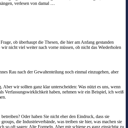
shängen, verlesen von damal …
 Frage, ob überhaupt die Thesen, die hier am Anfang gestanden
 wir nicht viel weiter nach vorne müssen, ob nicht das Wiederholen
nnes Rau nach der Gewaltenteilung noch einmal einzugehen, aber
. Aber wir sollten ganz klar unterscheiden: Was nützt es uns, wenn
ls Verfassungswirklichkeit haben, nehmen wir ein Beispiel, ich weiß
men.
betreiben? Oder haben Sie nicht eher den Eindruck, dass sie
groups, die Industrieverbände, was treiben sie hier, was machen sie
so oft sagen: Alte Formeln. Aber mir schiene es ganz einsichtig zu