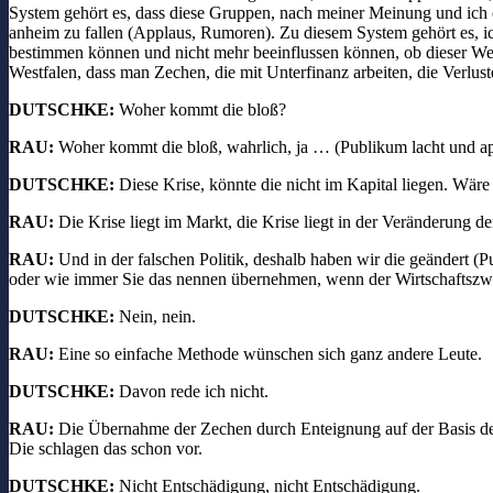
System gehört es, dass diese Gruppen, nach meiner Meinung und ich e
anheim zu fallen (Applaus, Rumoren). Zu diesem System gehört es, ic
bestimmen können und nicht mehr beeinflussen können, ob dieser Weg
Westfalen, dass man Zechen, die mit Unterfinanz arbeiten, die Verlus
DUTSCHKE:
Woher kommt die bloß?
RAU:
Woher kommt die bloß, wahrlich, ja … (Publikum lacht und ap
DUTSCHKE:
Diese Krise, könnte die nicht im Kapital liegen. Wäre 
RAU:
Die Krise liegt im Markt, die Krise liegt in der Veränderung de
RAU:
Und in der falschen Politik, deshalb haben wir die geändert 
oder wie immer Sie das nennen übernehmen, wenn der Wirtschaftszwe
DUTSCHKE:
Nein, nein.
RAU:
Eine so einfache Methode wünschen sich ganz andere Leute.
DUTSCHKE:
Davon rede ich nicht.
RAU:
Die Übernahme der Zechen durch Enteignung auf der Basis des
Die schlagen das schon vor.
DUTSCHKE:
Nicht Entschädigung, nicht Entschädigung.