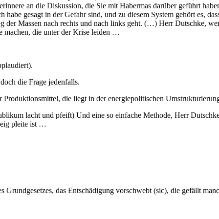
rinnere an die Diskussion, die Sie mit Habermas darüber geführt habe
h habe gesagt in der Gefahr sind, und zu diesem System gehört es, dass
 der Massen nach rechts und nach links geht. (…) Herr Dutschke, wen
te machen, die unter der Krise leiden …
plaudiert).
doch die Frage jedenfalls.
r Produktionsmittel, die liegt in der energiepolitischen Umstrukturieru
(Publikum lacht und pfeift) Und eine so einfache Methode, Herr Dutsch
ig pleite ist …
 Grundgesetzes, das Entschädigung vorschwebt (sic), die gefällt manc