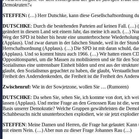
Demokraten?«
STEFFEN:
(…) Herr Dutschke, kann diese Gesellschaftsordnung dur
DUTSCHKE
: Durch die bestehenden Parteien auf keinen Fall. (…)
geändert in diesem Land seit einem Jahr, das meine ich auch. (…) Nun
Weg der SPD ist bisher bis heute eine ununterbrochene Wiederholung h
(Applaus). Und zwar darum in der falschen Stunde, weil in der Stunde 
Herrschaftsordnung (Applaus). (…) Die SPD ist mit daran schuld, dass 
(Applaus). Und so kommt hinzu auch 1966. (…) Wir hatten einen CDU-
Oppositionspartei, um die Massen zu mobilisieren und sie für den So
Sozialismus eine untrennbare Einheit bilden und erst aus der struktu
glaubt, den Sozialismus gepachtet zu haben, die glaubt, Verstaatlich
Freiheit des Andersdenkenden, die Freiheit ist die Freiheit des Ande
Zwischenruf:
Wie in der Sowjetzone, wollen Sie … (Rumoren)
DUTSCHKE
: Da sehen Sie, sehen Sie, ich komme von dort, ich weiß
lassen (Applaus). Und meine Frage an den Genossen Rau ist die, wenn e
Basis unserer Demokratie? Welche Gruppen gewährleisten die Demokrat
Schahbesuchs nicht ununterbrochen explodiert, wie sie jetzt explodier
STEFFEN
: Meine Damen und Herren, die Frage hat gelautet: Kann u
mit einem Nein. (…) Aber nun zu dieser Frage Johannes Rau (…)