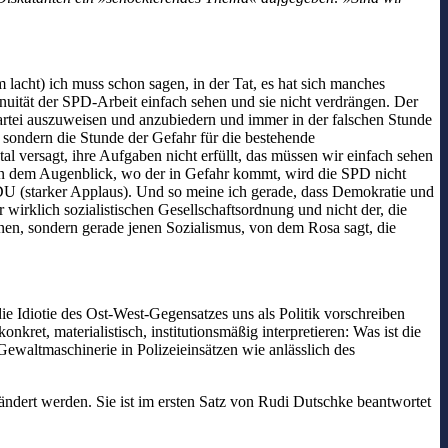
acht) ich muss schon sagen, in der Tat, es hat sich manches
nuität der SPD-Arbeit einfach sehen und sie nicht verdrängen. Der
 Partei auszuweisen und anzubiedern und immer in der falschen Stunde
, sondern die Stunde der Gefahr für die bestehende
al versagt, ihre Aufgaben nicht erfüllt, das müssen wir einfach sehen
 In dem Augenblick, wo der in Gefahr kommt, wird die SPD nicht
CDU (starker Applaus). Und so meine ich gerade, dass Demokratie und
wirklich sozialistischen Gesellschaftsordnung und nicht der, die
nnen, sondern gerade jenen Sozialismus, von dem Rosa sagt, die
die Idiotie des Ost-West-Gegensatzes uns als Politik vorschreiben
ret, materialistisch, institutionsmäßig interpretieren: Was ist die
ewaltmaschinerie in Polizeieinsätzen wie anlässlich des
ändert werden. Sie ist im ersten Satz von Rudi Dutschke beantwortet