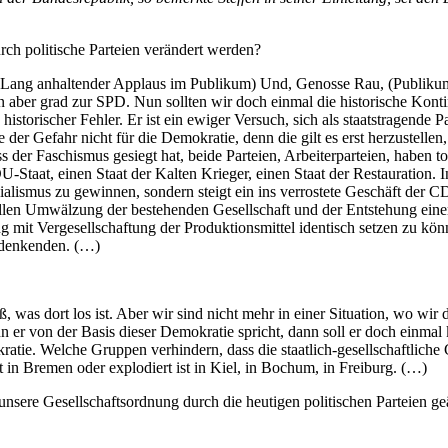
ch politische Parteien verändert werden?
 (Lang anhaltender Applaus im Publikum) Und, Genosse Rau, (Publikum l
 aber grad zur SPD. Nun sollten wir doch einmal die historische Konti
istorischer Fehler. Er ist ein ewiger Versuch, sich als staatstragende
der Gefahr nicht für die Demokratie, denn die gilt es erst herzustellen
der Faschismus gesiegt hat, beide Parteien, Arbeiterparteien, haben tot
Staat, einen Staat der Kalten Krieger, einen Staat der Restauration.
zialismus zu gewinnen, sondern steigt ein ins verrostete Geschäft der 
rellen Umwälzung der bestehenden Gesellschaft und der Entstehung einer 
ung mit Vergesellschaftung der Produktionsmittel identisch setzen zu kö
rsdenkenden. (…)
, was dort los ist. Aber wir sind nicht mehr in einer Situation, wo wir 
r von der Basis dieser Demokratie spricht, dann soll er doch einmal konk
ie. Welche Gruppen verhindern, dass die staatlich-gesellschaftliche G
t in Bremen oder explodiert ist in Kiel, in Bochum, in Freiburg. (…)
nsere Gesellschaftsordnung durch die heutigen politischen Parteien ge