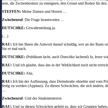
sein, die Zechenbesitzer zu enteignen, den Grund und Boden für den 
STEFFEN:
Meine Damen und Herren …
Zwischenruf
: Die Frage beantworten …
DUTSCHKE:
Gewaltenteilung ja.
(…)
RAU:
Ich bin Ihnen die Antwort darauf schuldig, wer an der Basis o
Sie es mal nach.
DUTSCHKE:
(Publikum lacht, auch Dutschke lachend) Ja, lesen wir
RAU:
Und ich glaube, dass das in der Wirklichkeit noch nicht erreicht
DUTSCHKE:
Aha.
RAU:
Ich bin der Auffassung, dass Demokratie ohnehin und vom Prin
fertig zu werden (Applaus). Zu diesen Schwächen, die sich ändern, d
…
Zwischenruf
: Und der Studententerror.
RAU:
Und zu diesen Schwächen gehört es, dass wir Gruppen haben, die