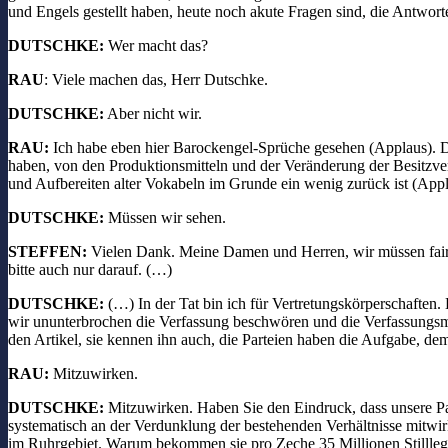
und Engels gestellt haben, heute noch akute Fragen sind, die Antwo
DUTSCHKE:
Wer macht das?
RAU
: Viele machen das, Herr Dutschke.
DUTSCHKE:
Aber nicht wir.
RAU:
Ich habe eben hier Barockengel-Sprüche gesehen (Applaus). Di
haben, von den Produktionsmitteln und der Veränderung der Besitzverh
und Aufbereiten alter Vokabeln im Grunde ein wenig zurück ist (Appl
DUTSCHKE:
Müssen wir sehen.
STEFFEN:
Vielen Dank. Meine Damen und Herren, wir müssen faire
bitte auch nur darauf. (…)
DUTSCHKE:
(…) In der Tat bin ich für Vertretungskörperschaften.
wir ununterbrochen die Verfassung beschwören und die Verfassungsmög
den Artikel, sie kennen ihn auch, die Parteien haben die Aufgabe, d
RAU:
Mitzuwirken.
DUTSCHKE:
Mitzuwirken. Haben Sie den Eindruck, dass unsere Par
systematisch an der Verdunklung der bestehenden Verhältnisse mitwirk
im Ruhrgebiet. Warum bekommen sie pro Zeche 35 Millionen Stilllegu