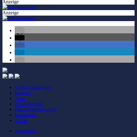
Anzeige
Anzeige
© 2025 kultur.west
Kontakt
Abos
Abo kündigen
Datenschutzhinweise
Impressum
AGBs
Newsletter