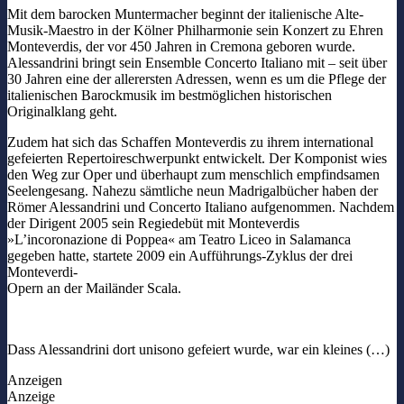
Mit dem barocken Muntermacher beginnt der italienische Alte-
Musik-Maestro in der Kölner Philharmonie sein Konzert zu Ehren
Monteverdis, der vor 450 Jahren in Cremona geboren wurde.
Alessandrini bringt sein Ensemble Concerto Italiano mit – seit über
30 Jahren eine der allerersten Adressen, wenn es um die Pflege der
italienischen Barockmusik im bestmöglichen historischen
Originalklang geht.
Zudem hat sich das Schaffen Monteverdis zu ihrem international
gefeierten Repertoireschwerpunkt entwickelt. Der Komponist wies
den Weg zur Oper und überhaupt zum menschlich empfindsamen
Seelengesang. Nahezu sämtliche neun Madrigalbücher haben der
Römer Alessandrini und Concerto Italiano aufgenommen. Nachdem
der Dirigent 2005 sein Regiedebüt mit Monteverdis
»L’incoronazione di Poppea« am Teatro Liceo in Salamanca
gegeben hatte, startete 2009 ein Aufführungs-Zyklus der drei
Monteverdi-
Opern an der Mailänder Scala.
Dass Alessandrini dort unisono gefeiert wurde, war ein kleines (…)
Anzeigen
Anzeige