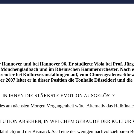
annover und bei Hannover 96. Er studierte Viola bei Prof. Jürg
Mönchengladbach und im Rheinischen Kammerorchester. Nach ein
férencier bei Kulturveranstaltungen auf, vom Choreografenwettbe
 2007 leitet er in dieser Position die Tonhalle Düsseldorf und di
 IN IHNEN DIE STÄRKSTE EMOTION AUSGELÖST?
ies am nächsten Morgen Vergangenheit wäre. Alternativ das Halbfinale
TITUTION ABSEHEN, IN WELCHEM GEBÄUDE DER KULTUR
ährlich) und der Bismarck-Saal eine der wenigen nachvollziehbaren Beg