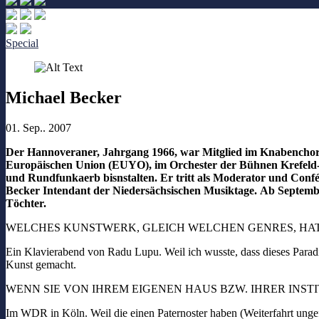
Special
Michael Becker
01. Sep.. 2007
Der Hannoveraner, Jahrgang 1966, war Mitglied im Knabenchor H
Europäischen Union (EUYO), im Orchester der Bühnen Krefeld-
und Rundfunkaerb bis
nstalten. Er tritt als Moderator und Con
Becker Intendant der Niedersächsischen Musiktage.
Ab September
Töchter.
WELCHES KUNSTWERK, GLEICH WELCHEN GENRES, HAT
Ein Klavierabend von Radu Lupu. Weil ich wusste, dass dieses Parad
Kunst gemacht.
WENN SIE VON IHREM EIGENEN HAUS BZW. IHRER INS
Im WDR in Köln. Weil die einen Paternoster haben (Weiterfahrt ungef