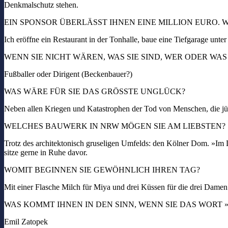
Denkmalschutz stehen.
EIN SPONSOR ÜBERLÄSST IHNEN EINE MILLION EURO. 
Ich eröffne ein Restaurant in der Tonhalle, baue eine Tiefgarage un
WENN SIE NICHT WÄREN, WAS SIE SIND, WER ODER WAS
Fußballer oder Dirigent (Beckenbauer?)
WAS WÄRE FÜR SIE DAS GRÖSSTE UNGLÜCK?
Neben allen Kriegen und Katastrophen der Tod von Menschen, die jüng
WELCHES BAUWERK IN NRW MÖGEN SIE AM LIEBSTEN?
Trotz des architektonisch gruseligen Umfelds: den Kölner Dom. »Im 
sitze gerne in Ruhe davor.
WOMIT BEGINNEN SIE GEWÖHNLICH IHREN TAG?
Mit einer Flasche Milch für Miya und drei Küssen für die drei Damen
WAS KOMMT IHNEN IN DEN SINN, WENN SIE DAS WORT
Emil Zatopek