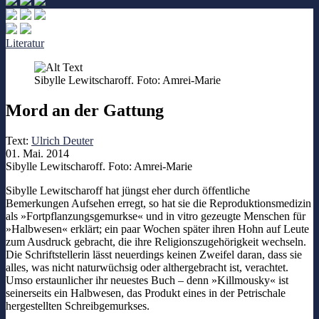
Literatur
Sibylle Lewitscharoff. Foto: Amrei-Marie
Mord an der Gattung
Text:
Ulrich Deuter
01. Mai. 2014
Sibylle Lewitscharoff. Foto: Amrei-Marie
Sibylle Lewitscharoff hat jüngst eher durch öffentliche
Bemerkungen Aufsehen erregt, so hat sie die Reproduktionsmedizin
als »Fortpflanzungsgemurkse« und in vitro gezeugte Menschen für
»Halbwesen« erklärt; ein paar Wochen später ihren Hohn auf Leute
zum Ausdruck gebracht, die ihre Religionszugehörigkeit wechseln.
Die Schriftstellerin lässt neuerdings keinen Zweifel daran, dass sie
alles, was nicht naturwüchsig oder althergebracht ist, verachtet.
Umso erstaunlicher ihr neuestes Buch – denn »Killmousky« ist
seinerseits ein Halbwesen, das Produkt eines in der Petrischale
hergestellten Schreibgemurkses.