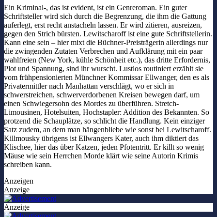
Ein Kriminal-, das ist evident, ist ein Genreroman. Ein guter
Schriftsteller wird sich durch die Begrenzung, die ihm die Gattung
auferlegt, erst recht anstacheln lassen. Er wird zitieren, ausreizen,
gegen den Strich bürsten. Lewitscharoff ist eine gute Schriftstellerin.
Kann eine sein – hier mixt die Büchner-Preisträgerin allerdings nur
die zwingenden Zutaten Verbrechen und Aufklärung mit ein paar
wahlfreien (New York, kühle Schönheit etc.), das dritte Erfordernis,
Plot und Spannung, sind ihr wurscht. Lustlos routiniert erzählt sie
vom frühpensionierten Münchner Kommissar Ellwanger, den es als
Privatermittler nach Manhattan verschlägt, wo er sich in
schwerstreichen, schwerverdorbenen Kreisen bewegen darf, um
einen Schwiegersohn des Mordes zu überführen. Stretch-
Limousinen, Hotelsuiten, Hochstapler: Addition des Bekannten. So
protzend die Schauplätze, so schlicht die Handlung. Kein einziger
Satz zudem, an dem man hängenbliebe wie sonst bei Lewitscharoff.
Killmousky übrigens ist Ellwangers Kater, auch ihm diktiert das
Klischee, hier das über Katzen, jeden Pfotentritt. Er killt so wenig
Mäuse wie sein Herrchen Morde klärt wie seine Autorin Krimis
schreiben kann.
Anzeigen
Anzeige
Anzeige