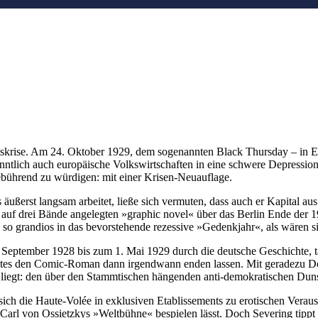
ftskrise. Am 24. Oktober 1929, dem sogenannten Black Thursday – in 
lich auch europäische Volkswirtschaften in eine schwere Depression g
ebührend zu würdigen: mit einer Krisen-Neuauflage.
äußerst langsam arbeitet, ließe sich vermuten, dass auch er Kapital 
r auf drei Bände angelegten »graphic novel« über das Berlin Ende der 
so grandios in das bevorstehende rezessive »Gedenkjahr«, als wären si
von September 1928 bis zum 1. Mai 1929 durch die deutsche Geschichte, t
utes den Comic-Roman dann irgendwann enden lassen. Mit geradezu Dö
ft liegt: den über den Stammtischen hängenden anti-demokratischen Dun
sich die Haute-Volée in exklusiven Etablissements zu erotischen Verau
 Carl von Ossietzkys »Weltbühne« bespielen lässt. Doch Severing tippt