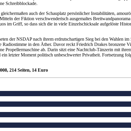
ne Schreibblockade.
rn gleichermaßen auch der Schauplatz persönlicher Instabilitäten, amou
en Mitteln der Fiktion verschwenderisch ausgemaltes Breitwandpanorama 
os im Griff, so dass sich die in viele Einzelschicksale aufgelöste Histo
neten der NSDAP nach ihrem erdrutschartigen Sieg bei den Wahlen im
nge Radiostimme in den Äther. Davor reckt Friedrich Drakes bronzene V
ne Propellermaschine ab. Darin sitzt eine Nachtclub-Tänzerin mit ihre
l ein letzter Moment politisch unbeschwerter Privatheit. Fortsetzung f
008, 214 Seiten, 14 Euro