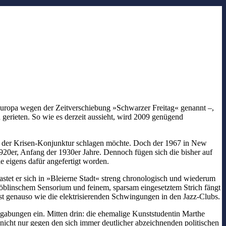
Europa wegen der Zeitverschiebung »Schwarzer Freitag« genannt –,
erieten. So wie es derzeit aussieht, wird 2009 genügend
aus der Krisen-Konjunktur schlagen möchte. Doch der 1967 in New
1920er, Anfang der 1930er Jahre. Dennoch fügen sich die bisher auf
e eigens dafür angefertigt worden.
astet er sich in »Bleierne Stadt« streng chronologisch und wiederum
blinschem Sensorium und feinem, sparsam eingesetztem Strich fängt
st genauso wie die elektrisierenden Schwingungen in den Jazz-Clubs.
sgabungen ein. Mitten drin: die ehemalige Kunststudentin Marthe
 nicht nur gegen den sich immer deutlicher abzeichnenden politischen