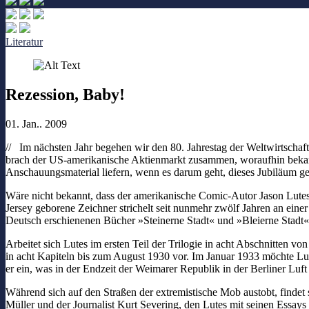
Literatur
Rezession, Baby!
01. Jan.. 2009
// Im nächsten Jahr begehen wir den 80. Jahrestag der Weltwirtscha
brach der US-amerikanische Aktienmarkt zusammen, woraufhin bekannt
Anschauungsmaterial liefern, wenn es darum geht, dieses Jubiläum g
Wäre nicht bekannt, dass der amerikanische Comic-Autor Jason Lutes 
Jersey geborene Zeichner strichelt seit nunmehr zwölf Jahren an eine
Deutsch erschienenen Bücher »Steinerne Stadt« und »Bleierne Stadt« 
Arbeitet sich Lutes im ersten Teil der Trilogie in acht Abschnitten 
in acht Kapiteln bis zum August 1930 vor. Im Januar 1933 möchte L
er ein, was in der Endzeit der Weimarer Republik in der Berliner Lu
Während sich auf den Straßen der extremistische Mob austobt, findet 
Müller und der Journalist Kurt Severing, den Lutes mit seinen Essays