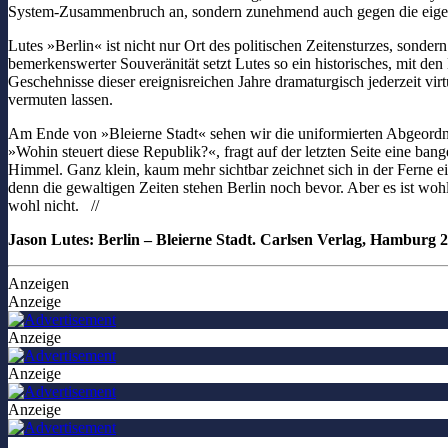
System-Zusammenbruch an, sondern zunehmend auch gegen die eige
Lutes »Berlin« ist nicht nur Ort des politischen Zeitensturzes, sonde
bemerkenswerter Souveränität setzt Lutes so ein historisches, mit d
Geschehnisse dieser ereignisreichen Jahre dramaturgisch jederzeit virtu
vermuten lassen.
Am Ende von »Bleierne Stadt« sehen wir die uniformierten Abgeord
»Wohin steuert diese Republik?«, fragt auf der letzten Seite eine ba
Himmel. Ganz klein, kaum mehr sichtbar zeichnet sich in der Ferne ei
denn die gewaltigen Zeiten stehen Berlin noch bevor. Aber es ist woh
wohl nicht. //
Jason Lutes: Berlin – Bleierne Stadt. Carlsen Verlag, Hamburg 2
Anzeigen
Anzeige
Anzeige
Anzeige
Anzeige