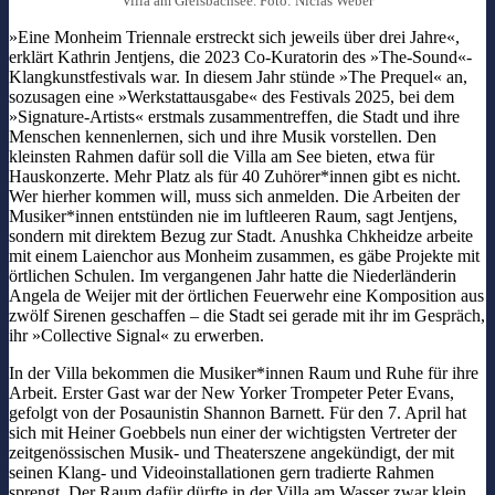
Villa am Greisbachsee. Foto: Niclas Weber
»Eine Monheim Triennale erstreckt sich jeweils über drei Jahre«,
erklärt Kathrin Jentjens, die 2023 Co-Kuratorin des »The-Sound«-
Klangkunstfestivals war. In diesem Jahr stünde »The Prequel« an,
sozusagen eine »Werkstattausgabe« des Festivals 2025, bei dem
»Signature-Artists« erstmals zusammentreffen, die Stadt und ihre
Menschen kennenlernen, sich und ihre Musik vorstellen. Den
kleinsten Rahmen dafür soll die Villa am See bieten, etwa für
Hauskonzerte. Mehr Platz als für 40 Zuhörer*innen gibt es nicht.
Wer hierher kommen will, muss sich anmelden. Die Arbeiten der
Musiker*innen entstünden nie im luftleeren Raum, sagt Jentjens,
sondern mit direktem Bezug zur Stadt. Anushka Chkheidze arbeite
mit einem Laienchor aus Monheim zusammen, es gäbe Projekte mit
örtlichen Schulen. Im vergangenen Jahr hatte die Niederländerin
Angela de Weijer mit der örtlichen Feuerwehr eine Komposition aus
zwölf Sirenen geschaffen – die Stadt sei gerade mit ihr im Gespräch,
ihr »Collective Signal« zu erwerben.
In der Villa bekommen die Musiker*innen Raum und Ruhe für ihre
Arbeit. Erster Gast war der New Yorker Trompeter Peter Evans,
gefolgt von der Posaunistin Shannon Barnett. Für den 7. April hat
sich mit Heiner Goebbels nun einer der wichtigsten Vertreter der
zeitgenössischen Musik- und Theaterszene angekündigt, der mit
seinen Klang- und Videoinstallationen gern tradierte Rahmen
sprengt. Der Raum dafür dürfte in der Villa am Wasser zwar klein