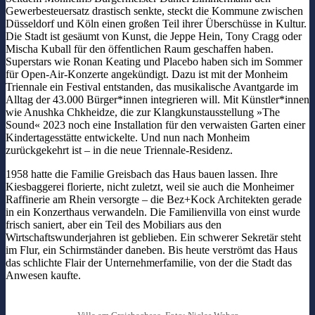
Gewerbesteuersatz drastisch senkte, steckt die Kommune zwischen
Düsseldorf und Köln einen großen Teil ihrer Überschüsse in Kultur.
Die Stadt ist gesäumt von Kunst, die Jeppe Hein, Tony Cragg oder
Mischa Kuball für den öffentlichen Raum geschaffen haben.
Superstars wie Ronan Keating und Placebo haben sich im Sommer
für Open-Air-Konzerte angekündigt. Dazu ist mit der Monheim
Triennale ein Festival entstanden, das musikalische Avantgarde im
Alltag der 43.000 Bürger*innen integrieren will. Mit Künstler*innen
wie Anushka Chkheidze, die zur Klangkunstausstellung »The
Sound« 2023 noch eine Installation für den verwaisten Garten einer
Kindertagesstätte entwickelte. Und nun nach Monheim
zurückgekehrt ist – in die neue Triennale-Residenz.
1958 hatte die Familie Greisbach das Haus bauen lassen. Ihre
Kiesbaggerei florierte, nicht zuletzt, weil sie auch die Monheimer
Raffinerie am Rhein versorgte – die Bez+Kock Architekten gerade
in ein Konzerthaus verwandeln. Die Familienvilla von einst wurde
frisch saniert, aber ein Teil des Mobiliars aus den
Wirtschaftswunderjahren ist geblieben. Ein schwerer Sekretär steht
im Flur, ein Schirmständer daneben. Bis heute verströmt das Haus
das schlichte Flair der Unternehmerfamilie, von der die Stadt das
Anwesen kaufte.