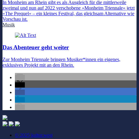
In Monheim am Rhein gibt es als Ausgleich für die mittlerweile
zweimal und nun auf 2022 verschobene »Monheim Triennale« jetzt
»The Prequel« – ein kleines Festival, das gleichsam Alternative wie
Vorschau ist.
Musik
Das Abenteuer geht weiter
Zur Monheim Triennale bringen Musiker*innen ein eigenes,
exklusives Projekt mit an den Rhein.
© 2025 kultur.west