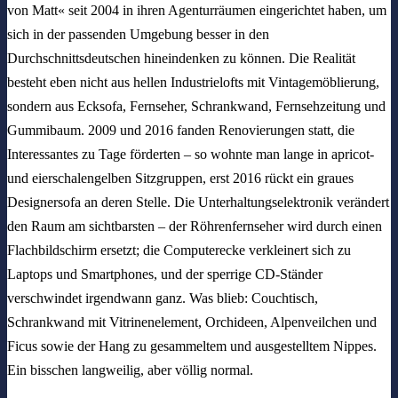
von Matt« seit 2004 in ihren Agenturräumen eingerichtet haben, um
sich in der passenden Umgebung besser in den
Durchschnittsdeutschen hineindenken zu können. Die Realität
besteht eben nicht aus hellen Industrielofts mit Vintagemöblierung,
sondern aus Ecksofa, Fernseher, Schrankwand, Fernsehzeitung und
Gummibaum. 2009 und 2016 fanden Renovierungen statt, die
Interessantes zu Tage förderten – so wohnte man lange in apricot-
und eierschalengelben Sitzgruppen, erst 2016 rückt ein graues
Designersofa an deren Stelle. Die Unterhaltungselektronik verändert
den Raum am sichtbarsten – der Röhrenfernseher wird durch einen
Flachbildschirm ersetzt; die Computerecke verkleinert sich zu
Laptops und Smartphones, und der sperrige CD-Ständer
verschwindet irgendwann ganz. Was blieb: Couchtisch,
Schrankwand mit Vitrinenelement, Orchideen, Alpenveilchen und
Ficus sowie der Hang zu gesammeltem und ausgestelltem Nippes.
Ein bisschen langweilig, aber völlig normal.