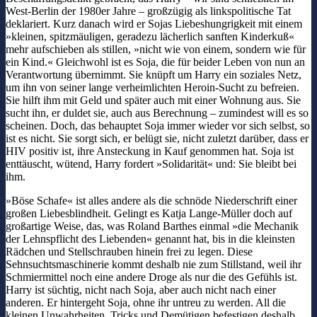
West-Berlin der 1980er Jahre – großzügig als linkspolitische Tat
deklariert. Kurz danach wird er Sojas Liebeshungrigkeit mit einem
»kleinen, spitzmäuligen, geradezu lächerlich sanften Kinderkuß«
mehr aufschieben als stillen, »nicht wie von einem, sondern wie für
ein Kind.« Gleichwohl ist es Soja, die für beider Leben von nun an
Verantwortung übernimmt. Sie knüpft um Harry ein soziales Netz,
um ihn von seiner lange verheimlichten Heroin-Sucht zu befreien.
Sie hilft ihm mit Geld und später auch mit einer Wohnung aus. Sie
sucht ihn, er duldet sie, auch aus Berechnung – zumindest will es so
scheinen. Doch, das behauptet Soja immer wieder vor sich selbst, so
ist es nicht. Sie sorgt sich, er belügt sie, nicht zuletzt darüber, dass er
HIV positiv ist, ihre Ansteckung in Kauf genommen hat. Soja ist
enttäuscht, wütend, Harry fordert »Solidarität« und: Sie bleibt bei
ihm.
»Böse Schafe« ist alles andere als die schnöde Niederschrift einer
großen Liebesblindheit. Gelingt es Katja Lange-Müller doch auf
großartige Weise, das, was Roland Barthes einmal »die Mechanik
der Lehnspflicht des Liebenden« genannt hat, bis in die kleinsten
Rädchen und Stellschrauben hinein frei zu legen. Diese
Sehnsuchtsmaschinerie kommt deshalb nie zum Stillstand, weil ihr
Schmiermittel noch eine andere Droge als nur die des Gefühls ist.
Harry ist süchtig, nicht nach Soja, aber auch nicht nach einer
anderen. Er hintergeht Soja, ohne ihr untreu zu werden. All die
kleinen Unwahrheiten, Tricks und Demütigen befestigen deshalb