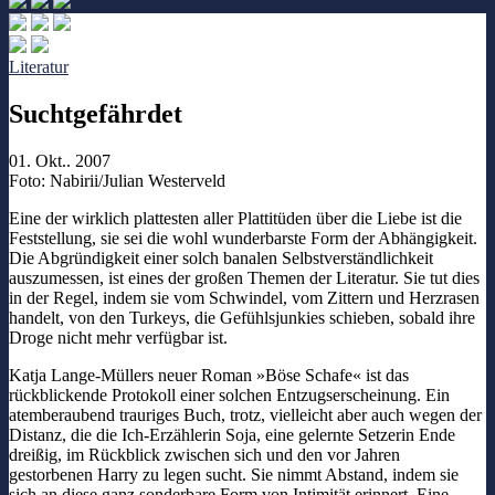
Literatur
Suchtgefährdet
01. Okt.. 2007
Foto: Nabirii/Julian Westerveld
Eine der wirklich plattesten aller Plattitüden über die Liebe ist die
Feststellung, sie sei die wohl wunderbarste Form der Abhängigkeit.
Die Abgründigkeit einer solch banalen Selbstverständlichkeit
auszumessen, ist eines der großen Themen der Literatur. Sie tut dies
in der Regel, indem sie vom Schwindel, vom Zittern und Herzrasen
handelt, von den Turkeys, die Gefühlsjunkies schieben, sobald ihre
Droge nicht mehr verfügbar ist.
Katja Lange-Müllers neuer Roman »Böse Schafe« ist das
rückblickende Protokoll einer solchen Entzugserscheinung. Ein
atemberaubend trauriges Buch, trotz, vielleicht aber auch wegen der
Distanz, die die Ich-Erzählerin Soja, eine gelernte Setzerin Ende
dreißig, im Rückblick zwischen sich und den vor Jahren
gestorbenen Harry zu legen sucht. Sie nimmt Abstand, indem sie
sich an diese ganz sonderbare Form von Intimität erinnert. Eine