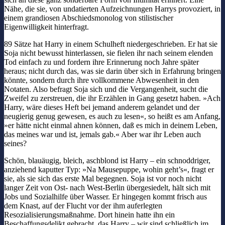
Nähe, die sie, von undatierten Aufzeichnungen Harrys provoziert, in
einem grandiosen Abschiedsmonolog von stilistischer
Eigenwilligkeit hinterfragt.
89 Sätze hat Harry in einem Schulheft niedergeschrieben. Er hat sie
Soja nicht bewusst hinterlassen, sie fielen ihr nach seinem elenden
Tod einfach zu und fordern ihre Erinnerung noch Jahre später
heraus; nicht durch das, was sie darin über sich in Erfahrung bringen
könnte, sondern durch ihre vollkommene Abwesenheit in den
Notaten. Also befragt Soja sich und die Vergangenheit, sucht die
Zweifel zu zerstreuen, die ihr Erzählen in Gang gesetzt haben. »Ach
Harry, wäre dieses Heft bei jemand anderem gelandet und der
neugierig genug gewesen, es auch zu lesen«, so heißt es am Anfang,
»er hätte nicht einmal ahnen können, daß es mich in deinem Leben,
das meines war und ist, jemals gab.« Aber war ihr Leben auch
seines?
Schön, blauäugig, bleich, aschblond ist Harry – ein schnoddriger,
anziehend kaputter Typ: »Na Mausepuppe, wohin geht’s«, fragt er
sie, als sie sich das erste Mal begegnen. Soja ist vor noch nicht
langer Zeit von Ost- nach West-Berlin übergesiedelt, hält sich mit
Jobs und Sozialhilfe über Wasser. Er hingegen kommt frisch aus
dem Knast, auf der Flucht vor der ihm auferlegten
Resozialisierungsmaßnahme. Dort hinein hatte ihn ein
Beschaffungsdelikt gebracht, das Harry – wir sind schließlich im