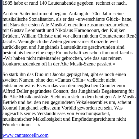
1985 habe er rund 140 Lautenabende gegeben, rechnet er nach.
An dem Saiteninstrument begann Anfang der 70er Jahre seine
musikalische Sozialisation, als er das »unverschämte Glück« hatte,
mit Stars der ersten Alte Musik-Generation zusammenzuarbeiten,
mit Gustav Leonhardt und Nikolaus Harnoncourt, den Kuijken-
Brüdern, William Christie und vor allem mit dem Countertenor René
Jacobs. Wenngleich die Zeiten gemeinsamer Konzerte weit
zurückliegen und Junghänels Lautenkünste geschwunden sind,
besteht bis heute eine enge Freundschaft zwischen ihm und Jacobs.
»Wir haben nicht miteinander gebrochen, wie das aus reinem
Konkurrenzdenken oft in der Alte Musik-Szene passiert.«
So stark ihn das Duo mit Jacobs geprägt hat, gibt es noch einen
zweiten Namen, ohne den »Cantus Cölln« vielleicht nicht
entstanden wäre. Es war das von dem englischen Countertenor
Alfred Deller gegründete Consort, das Junghänels Begeisterung für
die Alte Musik auslöste. Sieht man sich in dem heutigen Alte Musik-
Betrieb und bei den neu gegründeten Vokalensembles um, scheint
Konrad Junghänel selbst zum Vorbild geworden zu sein. Was
angesichts seines Verständnisses von Forschungsarbeit,
musikantischer Makellosigkeit und Empfindungsreichtum nicht
Wunder nimmt. //
www.cantuscoelln.com