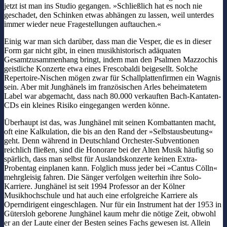
jetzt ist man ins Studio gegangen. »Schließlich hat es noch nie
geschadet, den Schinken etwas abhängen zu lassen, weil unterdes
immer wieder neue Fragestellungen auftauchen.«
Einig war man sich darüber, dass man die Vesper, die es in dieser
Form gar nicht gibt, in einen musikhistorisch adäquaten
Gesamtzusammenhang bringt, indem man den Psalmen Mazzochis
geistliche Konzerte etwa eines Frescobaldi beigesellt. Solche
Repertoire-Nischen mögen zwar für Schallplattenfirmen ein Wagnis
sein. Aber mit Junghänels im französischen Arles beheimatetem
Label war abgemacht, dass nach 80.000 verkauften Bach-Kantaten-
CDs ein kleines Risiko eingegangen werden könne.
Überhaupt ist das, was Junghänel mit seinen Kombattanten macht,
oft eine Kalkulation, die bis an den Rand der »Selbstausbeutung«
geht. Denn während in Deutschland Orchester-Subventionen
reichlich fließen, sind die Honorare bei der Alten Musik häufig so
spärlich, dass man selbst für Auslandskonzerte keinen Extra-
Probentag einplanen kann. Folglich muss jeder bei »Cantus Cölln«
mehrgleisig fahren. Die Sänger verfolgen weiterhin ihre Solo-
Karriere. Junghänel ist seit 1994 Professor an der Kölner
Musikhochschule und hat auch eine erfolgreiche Karriere als
Operndirigent eingeschlagen. Nur für ein Instrument hat der 1953 in
Gütersloh geborene Junghänel kaum mehr die nötige Zeit, obwohl
er an der Laute einer der Besten seines Fachs gewesen ist. Allein