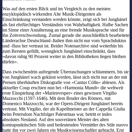
Was auf den ersten Blick und im Vergleich zu den meisten
enzyklopädisch wirkenden Alte Musik-Dirigenten als
Einschränkung verstanden werden könnte, zeigt sich bei Junghänel
als fast ehrfürchtiges Verständnis von Wahrhaftigkeit. Halbe Sachen
im Sinne einer Annäherung an eine fremde Musiksprache sind für
ihn Zeitverschwendung. Zumal gerade die ausschließlich bearbeitete
Länderachse Deutschland–Italien ihm nicht nur vom Sprachduktus
und -fluss her vertraut ist. Beider Notenarchive sind weiterhin bis
zum Bersten gefüllt, wenngleich Junghänel einschränkt, dass
»davon ruhig 90 Prozent weiter in den Bibliotheken liegen bleiben
dürfen«.
Dass zwischendrin aufregende Überraschungen schlummern, bis sie
von Junghänel wach geküsst werden, lässt sich nicht nur an der mit
Preisen überhäuften Diskografie von »Cantus Cölln« ablesen. Als
aktueller Coup erschien nun bei »Harmonia Mundi« die weltweit
erste Einspielung der »Marienvesper« eines gewissen Virgilio
Mazzocchi (1597-1646). Mit dem Bruder des Römers, mit
Domenico Mazzocchi, war der Opern-Dirigent Junghänel bereits
vertraut. Mit Virgilio, der als Kapellmeister an der Cappella Giulia
beim Petersdom Nachfolger Palestrinas war, betritt er indes
absolutes Neuland. Auf den souveränen Meister des alten
kontrapunktischen Stils und bedeutenden Vermittler des Stile nuovo
hatte ihn vor zwei Jahren ein Musikwissenschaftler gebracht. Erst