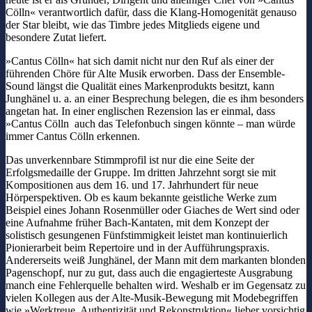
Cölln« verantwortlich dafür, dass die Klang-Homogenität genauso
der Star bleibt, wie das Timbre jedes Mitglieds eigene und
besondere Zutat liefert.
»Cantus Cölln« hat sich damit nicht nur den Ruf als einer der
führenden Chöre für Alte Musik erworben. Dass der Ensemble-
Sound längst die Qualität eines Markenprodukts besitzt, kann
Junghänel u. a. an einer Besprechung belegen, die es ihm besonders
angetan hat. In einer englischen Rezension las er einmal, dass
»Cantus Cölln auch das Telefonbuch singen könnte – man würde
immer Cantus Cölln erkennen.
Das unverkennbare Stimmprofil ist nur die eine Seite der
Erfolgsmedaille der Gruppe. Im dritten Jahrzehnt sorgt sie mit
Kompositionen aus dem 16. und 17. Jahrhundert für neue
Hörperspektiven. Ob es kaum bekannte geistliche Werke zum
Beispiel eines Johann Rosenmüller oder Giaches de Wert sind oder
eine Aufnahme früher Bach-Kantaten, mit dem Konzept der
solistisch gesungenen Fünfstimmigkeit leistet man kontinuierlich
Pionierarbeit beim Repertoire und in der Aufführungspraxis.
Andererseits weiß Junghänel, der Mann mit dem markanten blonden
Pagenschopf, nur zu gut, dass auch die engagierteste Ausgrabung
manch eine Fehlerquelle behalten wird. Weshalb er im Gegensatz zu
vielen Kollegen aus der Alte-Musik-Bewegung mit Modebegriffen
wie »Werktreue, Authentizität und Rekonstruktion« lieber vorsichtig