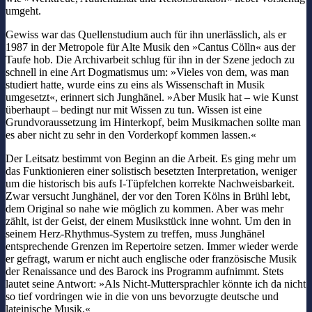
umgeht.
Gewiss war das Quellenstudium auch für ihn unerlässlich, als er
1987 in der Metropole für Alte Musik den »Cantus Cölln« aus der
Taufe hob. Die Archivarbeit schlug für ihn in der Szene jedoch zu
schnell in eine Art Dogmatismus um: »Vieles von dem, was man
studiert hatte, wurde eins zu eins als Wissenschaft in Musik
umgesetzt«, erinnert sich Junghänel. »Aber Musik hat – wie Kunst
überhaupt – bedingt nur mit Wissen zu tun. Wissen ist eine
Grundvoraussetzung im Hinterkopf, beim Musikmachen sollte man
es aber nicht zu sehr in den Vorderkopf kommen lassen.«
Der Leitsatz bestimmt von Beginn an die Arbeit. Es ging mehr um
das Funktionieren einer solistisch besetzten Interpretation, weniger
um die historisch bis aufs I-Tüpfelchen korrekte Nachweisbarkeit.
Zwar versucht Junghänel, der vor den Toren Kölns in Brühl lebt,
dem Original so nahe wie möglich zu kommen. Aber was mehr
zählt, ist der Geist, der einem Musikstück inne wohnt. Um den in
seinem Herz-Rhythmus-System zu treffen, muss Junghänel
entsprechende Grenzen im Repertoire setzen. Immer wieder werde
er gefragt, warum er nicht auch englische oder französische Musik
der Renaissance und des Barock ins Programm aufnimmt. Stets
lautet seine Antwort: »Als Nicht-Muttersprachler könnte ich da nicht
so tief vordringen wie in die von uns bevorzugte deutsche und
lateinische Musik.«