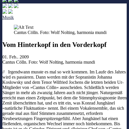
Musik
Cantus Cölln. Foto: Wolf Nolting, harmonia mundi
Vom Hinterkopf in den Vorderkopf
01. Feb.. 2009
Cantus Cölln. Foto: Wolf Nolting, harmonia mundi
// Irgendwann musste es mal so weit kommen. Im Laufe des Jahres
wird es passieren. Dann werden mit der Sopranistin Johanna
Koslowsky und dem Tenor Wilfried Jochens die letzten beiden Ur-
Mitglieder von »Cantus Cölln« ausscheiden. Schließlich werden
Sänger in mehr als zwanzig Jahren auch nicht jünger. Naturgemäß
erreicht man einen Zeitpunkt, bei dem die Stimmphysiognomie ihren
Zenit überschritten hat, und es tritt ein, was Konrad Junghänel
»natürliche Fluktuation« nennt. Bei einem Vokalensemble, das sich
gerade mal aus fünf Stimmen zusammensetzt, erfordern
Neubesetzungen Fingerspitzengefühl. Aber Junghänel hat einen
fließenden, organischen Wechsel immer noch hinbekommen. Bis
heute ist er als Gründer, Dirigent und alleiniger Chef von »Cantus