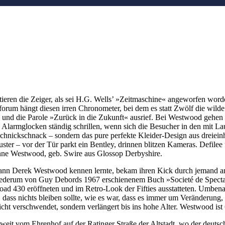
ieren die Zeiger, als sei H.G. Wells’ »Zeitmaschine« angeworfen word
forum hängt diesen irren Chronometer, bei dem es statt Zwölf die wilde
nd die Parole »Zurück in die Zukunft« ausrief. Bei Westwood gehen d
e Alarmglocken ständig schrillen, wenn sich die Besucher in den mit 
hnickschnack – sondern das pure perfekte Kleider-Design aus dreieinh
uster – vor der Tür parkt ein Bentley, drinnen blitzen Kameras. Defile
ienne Westwood, geb. Swire aus Glossop Derbyshire.
emann Derek Westwood kennen lernte, bekam ihren Kick durch jemand an
ederum von Guy Debords 1967 erschienenem Buch »Societé de Spectacle«
oad 430 eröffneten und im Retro-Look der Fifties ausstatteten. Umben
 dass nichts bleiben sollte, wie es war, dass es immer um Veränderung
icht verschwendet, sondern verlängert bis ins hohe Alter. Westwood ist 
weit vom Ehrenhof auf der Ratinger Straße der Altstadt, wo der deutsc