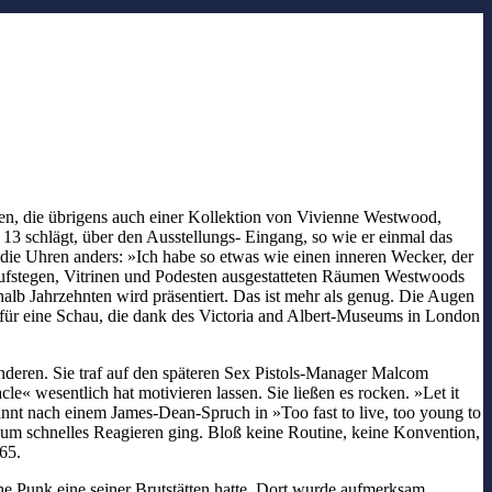
en, die übrigens auch einer Kollektion von Vivienne Westwood,
 13 schlägt, über den Ausstellungs- Eingang, so wie er einmal das
ie Uhren anders: »Ich habe so etwas wie einen inneren Wecker, der
Laufstegen, Vitrinen und Podesten ausgestatteten Räumen Westwoods
alb Jahrzehnten wird präsentiert. Das ist mehr als genug. Die Augen
e für eine Schau, die dank des Victoria and Albert-Museums in London
deren. Sie traf auf den späteren Sex Pistols-Manager Malcom
 wesentlich hat motivieren lassen. Sie ließen es rocken. »Let it
annt nach einem James-Dean-Spruch in »Too fast to live, too young to
, um schnelles Reagieren ging. Bloß keine Routine, keine Konvention,
65.
he Punk eine seiner Brutstätten hatte. Dort wurde aufmerksam