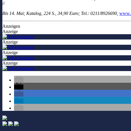
//
Bis 14. Mai; Katalog, 224 S., 34,90 Euro; Tel.: 0211/8926690,
www.n
Anzeigen
Anzeige
Anzeige
Anzeige
Anzeige