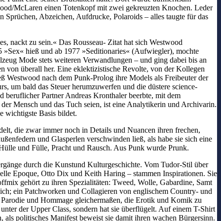
estwood/McLaren einen Totenkopf mit zwei gekreuzten Knochen. Leder
 Sprüchen, Abzeichen, Aufdrucke, Polaroids – alles taugte für das
 es, nackt zu sein.« Das Rousseau- Zitat hat sich Westwood
975 »Sex« hieß und ab 1977 »Seditionaries« (Aufwiegler), mochte
lzeug Mode stets weiteren Verwandlungen – und ging dabei bis an
 von überall her. Eine eklektizistische Revolte, von der Kollegen
ieß Westwood nach dem Punk-Prolog ihre Models als Freibeuter der
rs, um bald das Steuer herumzuwerfen und die düstere science-
d beruflicher Partner Andreas Kronthaler beerbte, mit dem
 der Mensch und das Tuch seien, ist eine Analytikerin und Archivarin.
wichtigste Basis bildet.
delt, die zwar immer noch in Details und Nuancen ihren frechen,
ußenfedern und Glasperlen verschwinden ließ, als habe sie sich eine
in Hülle und Fülle, Pracht und Rausch. Aus Punk wurde Prunk.
ergänge durch die Kunstund Kulturgeschichte. Vom Tudor-Stil über
elle Epoque, Otto Dix und Keith Haring – stammen Inspirationen. Sie
ffmix gehört zu ihren Spezialitäten: Tweed, Wolle, Gabardine, Samt
sich; ein Patchworken und Collagieren von englischem Country- und
ts Parodie und Hommage gleichermaßen, die Erotik und Komik zu
nter der Upper Class, sondern hat sie überflügelt. Auf einem T-Shirt
, als politisches Manifest beweist sie damit ihren wachen Bürgersinn.