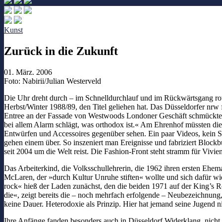
Kunst
Zurück in die Zukunft
01. März. 2006
Foto: Nabirii/Julian Westerveld
Die Uhr dreht durch – im Schnelldurchlauf und im Rückwärtsgang rot
Herbst/Winter 1988/89, den Titel geliehen hat. Das Düsseldorfer nrw 
Entree an der Fassade von Westwoods Londoner Geschäft schmückte u
bei allem Alarm schlägt, was orthodox ist.« Am Ehrenhof müssten di
Entwürfen und Accessoires gegenüber sehen. Ein paar Videos, kein Sc
gehen einem über. So inszeniert man Ereignisse und fabriziert Blockb
seit 2004 um die Welt reist. Die Fashion-Front steht stramm für Viv
Das Arbeiterkind, die Volksschullehrerin, die 1962 ihren ersten Eh
McLaren, der »durch Kultur Unruhe stiften« wollte und sich dafür wi
rock« hieß der Laden zunächst, den die beiden 1971 auf der King’s R
die«, zeigt bereits die – noch mehrfach erfolgende – Neubezeichnung,
keine Dauer. Heterodoxie als Prinzip. Hier hat jemand seine Jugend n
Ihre Anfänge fanden besonders auch in Düsseldorf Widerklang, nicht 