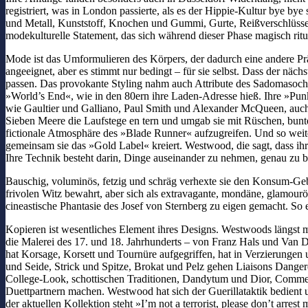
registriert, was in London passierte, als es der Hippie-Kultur bye 
und Metall, Kunststoff, Knochen und Gummi, Gurte, Reißverschlüsse, 
modekulturelle Statement, das sich während dieser Phase magisch ritual
Mode ist das Umformulieren des Körpers, der dadurch eine andere Prä
angeeignet, aber es stimmt nur bedingt – für sie selbst. Dass der n
passen. Das provokante Styling nahm auch Attribute des Sadomasoch
»World’s End«, wie in den 80ern ihre Laden-Adresse hieß. Ihre »Punk
wie Gaultier und Galliano, Paul Smith und Alexander McQueen, auch 
Sieben Meere die Laufstege en tern und umgab sie mit Rüschen, bunt
fictionale Atmosphäre des »Blade Runner« aufzugreifen. Und so weite
gemeinsam sie das »Gold Label« kreiert. Westwood, die sagt, dass ihr
Ihre Technik besteht darin, Dinge auseinander zu nehmen, genau zu b
Bauschig, voluminös, fetzig und schräg verhexte sie den Konsum-Gebra
frivolen Witz bewahrt, aber sich als extravagante, mondäne, glamour
cineastische Phantasie des Josef von Sternberg zu eigen gemacht. So 
Kopieren ist wesentliches Element ihres Designs. Westwoods längst 
die Malerei des 17. und 18. Jahrhunderts – von Franz Hals und Van 
hat Korsage, Korsett und Tournüre aufgegriffen, hat in Verzierungen
und Seide, Strick und Spitze, Brokat und Pelz gehen Liaisons Dange
College-Look, schottischen Traditionen, Dandytum und Dior, Commed
Duettpartnern machen. Westwood hat sich der Guerillataktik bedient u
der aktuellen Kollektion steht »I’m not a terrorist, please don’t arr