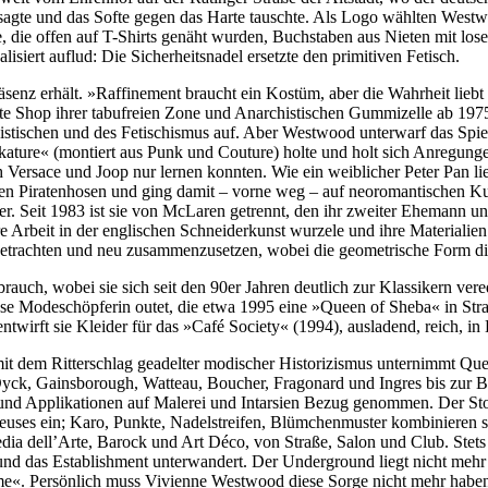
bye sagte und das Softe gegen das Harte tauschte. Als Logo wählten W
die offen auf T-Shirts genäht wurden, Buchstaben aus Nieten mit losen
isiert auflud: Die Sicherheitsnadel ersetzte den primitiven Fetisch.
senz erhält. »Raffinement braucht ein Kostüm, aber die Wahrheit liebt
ächste Shop ihrer tabufreien Zone und Anarchistischen Gummizelle ab 1
istischen und des Fetischismus auf. Aber Westwood unterwarf das Spie
ature« (montiert aus Punk und Couture) holte und holt sich Anregungen
Versace und Joop nur lernen konnten. Wie ein weiblicher Peter Pan l
en Piratenhosen und ging damit – vorne weg – auf neoromantischen Ku
r. Seit 1983 ist sie von McLaren getrennt, den ihr zweiter Ehemann un
e Arbeit in der englischen Schneiderkunst wurzele und ihre Materialien
etrachten und neu zusammenzusetzen, wobei die geometrische Form die 
uch, wobei sie sich seit den 90er Jahren deutlich zur Klassikern vere
öse Modeschöpferin outet, die etwa 1995 eine »Queen of Sheba« in Stra
entwirft sie Kleider für das »Café Society« (1994), ausladend, reich, 
mit dem Ritterschlag geadelter modischer Historizismus unternimmt Qu
Dyck, Gainsborough, Watteau, Boucher, Fragonard und Ingres bis zur B
 und Applikationen auf Malerei und Intarsien Bezug genommen. Der Sto
reuses ein; Karo, Punkte, Nadelstreifen, Blümchenmuster kombinieren 
ia dell’Arte, Barock und Art Déco, von Straße, Salon und Club. Ste
nd das Establishment unterwandert. Der Underground liegt nicht mehr u
est me«. Persönlich muss Vivienne Westwood diese Sorge nicht mehr haben