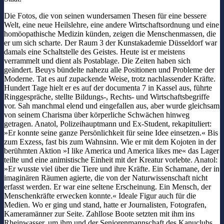
Die Fotos, die von seinen wundersamen Thesen für eine bessere
Welt, eine neue Heilslehre, eine andere Wirtschaftsordnung und eine
homöopathische Medizin künden, zeigen die Menschenmassen, die
er um sich scharte. Der Raum 3 der Kunstakademie Düsseldorf war
damals eine Schaltstelle des Geistes. Heute ist er meistens
verrammelt und dient als Postablage. Die Zeiten haben sich
geändert. Beuys bündelte nahezu alle Positionen und Probleme der
Moderne. Tat es auf zupackende Weise, trotz nachlassender Kräfte.
Hundert Tage hielt er es auf der documenta 7 in Kassel aus, führte
Ringgespräche, stellte Bildungs-, Rechts- und Wirtschaftsbegriffe
vor. Sah manchmal elend und eingefallen aus, aber wurde gleichsam
von seinem Charisma über körperliche Schwächen hinweg
getragen. Anatol, Polizeihauptmann und Ex-Student, rekapituliert:
»Er konnte seine ganze Persönlichkeit für seine Idee einsetzen.« Bis
zum Exzess, fast bis zum Wahnsinn. Wie er mit dem Kojoten in der
berühmten Aktion »I like America und America likes me« das Lager
teilte und eine animistische Einheit mit der Kreatur vorlebte. Anatol:
»Er wusste viel über die Tiere und ihre Kräfte. Ein Schamane, der in
imaginären Räumen agierte, die von der Naturwissenschaft nicht
erfasst werden. Er war eine seltene Erscheinung. Ein Mensch, der
Menschenkräfte erwecken konnte.« Ideale Figur auch für die
Medien. Wo er ging und stand, hatte er Journalisten, Fotografen,
Kameramänner zur Seite. Zahllose Boote setzten mit ihm ins
Rheinwasser, um ihm und der Seniorenmannschaft des Kanuclubs