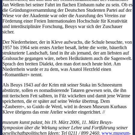
Jan Wellem bei seiner Fahrt im flachen Einbaum nahe zu sein. Ob es
die Gründungsversammlung der Deutschen Studenten Partei auf der
Wiese vor der Akademie war oder die Ausrufung des Vereins zur
Förderung einer Freien Internationalen Hochschule für Kreativität
und interdisziplinäre Forschung, Beuys war sich der Zuschauer
sicher.
Der Niederrheiner, der in Kleve aufwuchs, die Schule besuchte, von
1957 bis 1964 sein erstes Atelier besaß, liebte die weite, bäuerlich
strukturierte Landschaft, fand in ihr als jemand, der am liebsten auf
Gralssuche gegangen wäre, neben Heilkräutern auch die Sagenwelt.
Sprach den breiten Dialekt, den man dort noch heute hört. Am
Niederrhein wurde er zu dem, was Anatol Herzfeld einen
»Romantiker« nennt.
Als Beuys 1943 auf der Krim mit seiner Stuka im Schneesturm
abstürzte, sollen es nomadisierende Tataren gewesen sein, die ihn
mit tierischem Fett salbten, in Filz wickelten und damit jene Wärme
speicherten, die er später auf seine Werke übertrug. Dem
»Zauberer«, so Guido de Werd, wird in dessen Museum Kurhaus
Kleve übrigens das erste Atelier wieder eingerichtet. //
museum kunst palast, bis 19. März 2006, 11. März Beuys-
Symposion über die Wirkung seiner Lehre und Fortführung seiner
gesellschaftspolitischen Ideen; Tel 0211 / 899 2460,
www.museum-