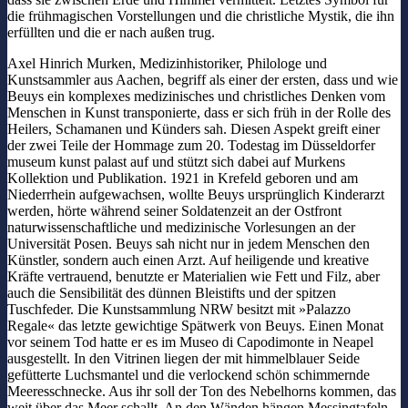
die frühmagischen Vorstellungen und die christliche Mystik, die ihn
erfüllten und die er nach außen trug.
Axel Hinrich Murken, Medizinhistoriker, Philologe und
Kunstsammler aus Aachen, begriff als einer der ersten, dass und wie
Beuys ein komplexes medizinisches und christliches Denken vom
Menschen in Kunst transponierte, dass er sich früh in der Rolle des
Heilers, Schamanen und Künders sah. Diesen Aspekt greift einer
der zwei Teile der Hommage zum 20. Todestag im Düsseldorfer
museum kunst palast auf und stützt sich dabei auf Murkens
Kollektion und Publikation. 1921 in Krefeld geboren und am
Niederrhein aufgewachsen, wollte Beuys ursprünglich Kinderarzt
werden, hörte während seiner Soldatenzeit an der Ostfront
naturwissenschaftliche und medizinische Vorlesungen an der
Universität Posen. Beuys sah nicht nur in jedem Menschen den
Künstler, sondern auch einen Arzt. Auf heiligende und kreative
Kräfte vertrauend, benutzte er Materialien wie Fett und Filz, aber
auch die Sensibilität des dünnen Bleistifts und der spitzen
Tuschfeder. Die Kunstsammlung NRW besitzt mit »Palazzo
Regale« das letzte gewichtige Spätwerk von Beuys. Einen Monat
vor seinem Tod hatte er es im Museo di Capodimonte in Neapel
ausgestellt. In den Vitrinen liegen der mit himmelblauer Seide
gefütterte Luchsmantel und die verlockend schön schimmernde
Meeresschnecke. Aus ihr soll der Ton des Nebelhorns kommen, das
weit über das Meer schallt. An den Wänden hängen Messingtafeln,