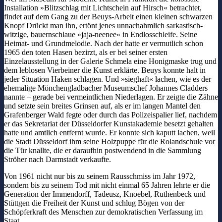
Installation »Blitzschlag mit Lichtschein auf Hirsch« betrachtet,
findet auf dem Gang zu der Beuys-Arbeit einen kleinen schwarzen
Knopf Drückt man ihn, ertönt jenes unnachahmlich sarkastisch-
witzige, bauernschlaue »jaja-neenee« in Endlosschleife. Seine
Heimat- und Grundmelodie. Nach der hatte er vermutlich schon
1965 den toten Hasen bezirzt, als er bei seiner ersten
Einzelausstellung in der Galerie Schmela eine Honigmaske trug und
dem leblosen Vierbeiner die Kunst erklärte. Beuys konnte halt in
jeder Situation Haken schlagen. Und »sieghaft« lachen, wie es der
ehemalige Mönchengladbacher Museumschef Johannes Cladders
nannte – gerade bei vermeintlichen Niederlagen. Er zeigte die Zähne
und setzte sein breites Grinsen auf, als er im langen Mantel den
Grafenberger Wald fegte oder durch das Polizeispalier lief, nachdem
er das Sekretariat der Düsseldorfer Kunstakademie besetzt gehalten
hatte und amtlich entfernt wurde. Er konnte sich kaputt lachen, weil
die Stadt Düsseldorf ihm seine Holzpuppe für die Rolandschule vor
die Tür knallte, die er daraufhin postwendend in die Sammlung
Ströher nach Darmstadt verkaufte.
Von 1961 nicht nur bis zu seinem Rausschmiss im Jahr 1972,
sondern bis zu seinem Tod mit nicht einmal 65 Jahren lehrte er die
Generation der Immendorff, Tadeusz, Knoebel, Ruthenbeck und
Stüttgen die Freiheit der Kunst und schlug Bögen von der
Schöpferkraft des Menschen zur demokratischen Verfassung im
Staat.