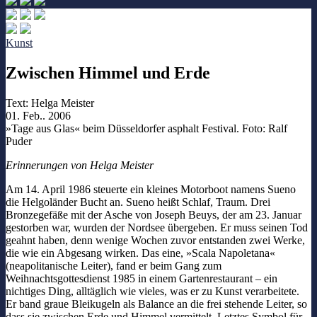
Kunst
Zwischen Himmel und Erde
Text:
Helga Meister
01. Feb.. 2006
»Tage aus Glas« beim Düsseldorfer asphalt Festival. Foto: Ralf
Puder
Erinnerungen von Helga Meister
Am 14. April 1986 steuerte ein kleines Motorboot namens Sueno
die Helgoländer Bucht an. Sueno heißt Schlaf, Traum. Drei
Bronzegefäße mit der Asche von Joseph Beuys, der am 23. Januar
gestorben war, wurden der Nordsee übergeben. Er muss seinen Tod
geahnt haben, denn wenige Wochen zuvor entstanden zwei Werke,
die wie ein Abgesang wirken. Das eine, »Scala Napoletana«
(neapolitanische Leiter), fand er beim Gang zum
Weihnachtsgottesdienst 1985 in einem Gartenrestaurant – ein
nichtiges Ding, alltäglich wie vieles, was er zu Kunst verarbeitete.
Er band graue Bleikugeln als Balance an die frei stehende Leiter, so
dass sie zwischen Erde und Himmel vermittelt. Letztes Symbol für