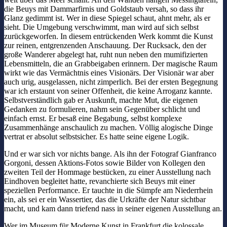
die Beuys mit Dammarfirnis und Goldstaub versah, so dass ihr
Glanz gedimmt ist. Wer in diese Spiegel schaut, ahnt mehr, als er
sieht. Die Umgebung verschwimmt, man wird auf sich selbst
zurückgeworfen. In diesem entrückenden Werk kommt die Kunst
zur reinen, entgrenzenden Anschauung. Der Rucksack, den der
große Wanderer abgelegt hat, ruht nun neben den mumifizierten
Lebensmitteln, die an Grabbeigaben erinnern. Der magische Raum
wirkt wie das Vermächtnis eines Visionärs. Der Visionär war aber
auch urig, ausgelassen, nicht zimperlich. Bei der ersten Begegnung
war ich erstaunt von seiner Offenheit, die keine Arroganz kannte.
Selbstverständlich gab er Auskunft, machte Mut, die eigenen
Gedanken zu formulieren, nahm sein Gegenüber schlicht und
einfach ernst. Er besaß eine Begabung, selbst komplexe
Zusammenhänge anschaulich zu machen. Völlig alogische Dinge
vertrat er absolut selbstsicher. Es hatte seine eigene Logik.
Und er war sich vor nichts bange. Als ihn der Fotograf Gianfranco
Gorgoni, dessen Aktions-Fotos sowie Bilder von Kollegen den
zweiten Teil der Hommage bestücken, zu einer Ausstellung nach
Eindhoven begleitet hatte, revanchierte sich Beuys mit einer
speziellen Performance. Er tauchte in die Sümpfe am Niederrhein
ein, als sei er ein Wassertier, das die Urkräfte der Natur sichtbar
macht, und kam dann triefend nass in seiner eigenen Ausstellung an.
Wer im Museum für Moderne Kunst in Frankfurt die kolossale