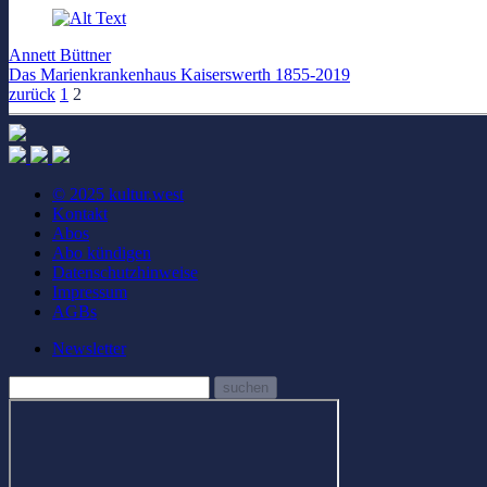
Annett Büttner
Das Marienkrankenhaus Kaiserswerth 1855-2019
zurück
1
2
© 2025 kultur.west
Kontakt
Abos
Abo kündigen
Datenschutzhinweise
Impressum
AGBs
Newsletter