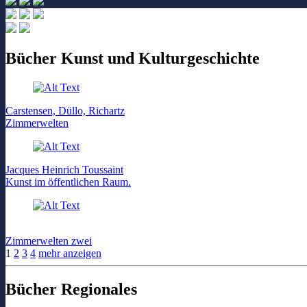
Bücher Kunst und Kulturgeschichte
Carstensen, Düllo, Richartz
Zimmerwelten
Jacques Heinrich Toussaint
Kunst im öffentlichen Raum.
Zimmerwelten zwei
1
2
3
4
mehr anzeigen
Bücher Regionales