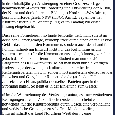
in dreieinhalbjähriger Anstrengung zu einer Gesetzesvorlage
heranzureifen: »Gesetz zur Förderung und Entwicklung der Kultur,
der Kunst und der kulturellen Bildung in Nordrhein-Westfalen«,
kurz Kulturfördergesetz NRW (KFG). Am 12. September hat
Kulturministerin Ute Schäfer (SPD) es im Landtag zur ersten
Lesung eingebracht.
Dass seine Formulierung so lange benötigte, liegt nicht zuletzt an
derselben Gemengelange, verkompliziert durch einen dritten Faktor:
Geld – das nicht nur den Kommunen, sondern auch dem Land fehlt.
Folglich schrieb am Entwurf nicht nur das Kulturministerium,
sondern auch das (für die Kommunen zuständige) Innen-, vor allem
jedoch das Finanzministerium mit. Studiert man nun die 34
Paragrafen des KFG-Entwurfs, so hat man nicht nur die kräftigen
Ruderschläge der (wenigen) Kulturpolitiker der beiden
Regierungsparteien im Ohr, sondern hört mindestens ebenso laut das
Rauschen und Gurgeln der Riemen, die die (auf jeden Fall
zahlreicheren) Finanzpolitiker derselben Parteien quer in die
Strömung halten. So heißt es in der Einleitung zum Gesetz:
»Um die Wahrnehmung des Verfassungsauftrages unter veränderten
Bedingungen auch in Zukunft sicherzustellen, erscheint es
notwendig, für die Kulturförderung durch Gesetz eine verbindliche
und verlässliche Grundlage zu schaffen. Mit dem vorliegenden
Entwurf schafft das Land Nordrhein-Westfalen … eine