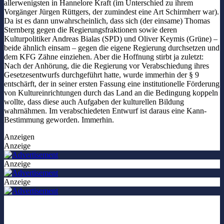
allerwenigsten in Hannelore Kraft (im Unterschied zu ihrem
Vorgänger Jürgen Rüttgers, der zumindest eine Art Schirmherr war).
Da ist es dann unwahrscheinlich, dass sich (der einsame) Thomas
Sternberg gegen die Regierungsfraktionen sowie deren
Kulturpolitiker Andreas Bialas (SPD) und Oliver Keymis (Grüne) –
beide ähnlich einsam – gegen die eigene Regierung durchsetzen und
dem KFG Zähne einziehen. Aber die Hoffnung stirbt ja zuletzt:
Nach der Anhörung, die die Regierung vor Verabschiedung ihres
Gesetzesentwurfs durchgeführt hatte, wurde immerhin der § 9
entschärft, der in seiner ersten Fassung eine institutionelle Förderung
von Kultureinrichtungen durch das Land an die Bedingung koppeln
wollte, dass diese auch Aufgaben der kulturellen Bildung
wahrnähmen. Im verabschiedeten Entwurf ist daraus eine Kann-
Bestimmung geworden. Immerhin.
Anzeigen
Anzeige
Anzeige
Anzeige