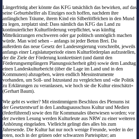
Längerfristig aber könnte das KFG tatsächlich das bewirken, auf das
seine Geburtshelfer als Einziges noch hoffen, nachdem ihre
anfänglichen Träume, ihrem Kind ein Silberlöffelchen in den Mund
zu legen, zerplatzt sind: Dass nämlich das KFG das Land zu
kontinuierlicher Kulturförderung verpflichtet, was künftig
Mittelkürzungen erschweren oder gar politisch unmöglich machen
würde. Man wird sehen – anfangs ist jeder Beton Brei. Da
außerdem das neue Gesetz der Landesregierung vorschreibt, jeweils
anfangs einer Legislaturperiode einen Kulturförderplan aufzustellen,
der die Ziele der Förderung konkretisiert (und damit den
Förderungsempfängern Planungssicherheit gibt) sowie dem Landtag
einen Landeskulturbericht (über die Lage im Land und in den
Kommunen) abzugeben, wären endlich Messinstrumente
vorhanden, um Soll- und Istzustand zu vergleichen und »die Politik
zu Erklärungen zu veranlassen, wie hoch sie die Kultur einschätzt«
(Gerhart Baum).
Wie geht es weiter? Mit einstimmigem Beschluss des Plenums ist
der Gesetzentwurf in den Landtagsausschuss Kultur und Medien
(federführend) sowie den für Kommunales überwiesen worden; vor
der zweiten Lesung werden Kulturleute aus NRW zu einer weiteren
Anhörung eingeladen. Vielleicht gelingt dies alles bis zum
Jahresende. Die Kultur hat nur noch wenige Freunde, weder in der
roten, noch in der grünen oder schwarzen Parteispitze; am