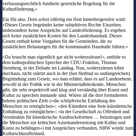
verfassungsrechtlich fundierte gesetzliche Regelung für die
Kulturförderung.«
Ein Hü also. Dem sofort eilfertig ein Hott hinterhergerufen wird:
»Dieses Gesetz begründet keine subjektiven Rechte Einzelner,
insbesondere keine Ansprüche auf Landesförderung. Es ergeben
sich keine zusätzlichen Kosten für den Landeshaushalt. Dieses
Gesetz enthalt keine Vorgaben für die Gemeinden, die zu
zusätzlichen Belastungen für die kommunalen Haushalte fuhren.«
»Da braucht man eigentlich gar nicht weiterzulesen!«, entfuhr es
dem kulturpolitischen Sprecher der CDU-Fraktion, Thomas
Sternberg, in der Debatte im Landtag. Nun, weiterzulesen lohnt
durchaus, nicht zuletzt auch in der (fast fünfmal so umfangreichen)
Begründung zum Gesetz, wo man erfährt, dass es auf Landesebene,
sowohl in der Politik wie in der Ministerialbürokratie, Menschen
gibt, die sehr respektvoll und klug und verständig über Kunst und
Kultur zu sprechen imstande sind. Wären all die dort formulierten
hehren politischen Ziele (»die schöpferische Entfaltung des
Menschen zu ermöglichen«; »den Künstlern eine freie künstlerische
Entfaltung zu ermöglichen«; »in der Gesellschaft zu Offenheit und
Verständnis für künstlerische Ausdrucksformen … beizutragen und
die Menschen zur kritischen Auseinandersetzung mit Kultur und
Kunst zu befähigen«) mit Ansprüchen verbunden, NRW würde zum
Kulturschlaraffenland.