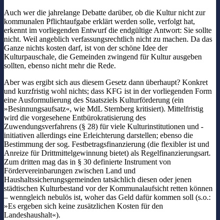
Auch wer die jahrelange Debatte darüber, ob die Kultur nicht zur
kommunalen Pflichtaufgabe erklärt werden solle, verfolgt hat,
erkennt im vorliegenden Entwurf die endgültige Antwort: Sie sollte
nicht. Weil angeblich verfassungsrechtlich nicht zu machen. Da das
Ganze nichts kosten darf, ist von der schöne Idee der
Kulturpauschale, die Gemeinden zwingend für Kultur ausgeben
sollten, ebenso nicht mehr die Rede.
Aber was ergibt sich aus diesem Gesetz dann überhaupt? Konkret
und kurzfristig wohl nichts; dass KFG ist in der vorliegenden Form
eine Ausformulierung des Staatsziels Kulturförderung (ein
»Besinnungsaufsatz«, wie MdL Sternberg kritisiert). Mittelfristig
wird die vorgesehene Entbürokratisierung des
Zuwendungsverfahrens (§ 28) für viele Kulturinstitutionen und -
initiativen allerdings eine Erleichterung darstellen; ebenso die
Bestimmung der sog. Festbetragsfinanzierung (die flexibler ist und
Anreize für Drittmittelgewinnung bietet) als Regelfinanzierungsart.
Zum dritten mag das in § 30 definierte Instrument von
Fördervereinbarungen zwischen Land und
Haushaltssicherungsgemeinden tatsächlich diesen oder jenen
städtischen Kulturbestand vor der Kommunalaufsicht retten können
– wenngleich nebulös ist, woher das Geld dafür kommen soll (s.o.:
»Es ergeben sich keine zusätzlichen Kosten für den
Landeshaushalt«).