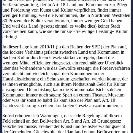
Verfassungsauftrag, der in Art. 18 Land und Kommunen zur Pflege
und Förderung von Kunst und Kultur verpflichtet, findet immer
weniger Erfüllung, weil die Kommunen, die in Nordrhein-Westfalen
80 Prozent der Kultur verantworten, immer weniger Geld haben.
Und weil das Land (gesetzt einmal, es wollte dies) keiner Stadt
vorschreiben kann, wie sie die für sie »freiwillige Leistung« Kultur
erbringt.
In dieser Lage kam 2010/11 (in den Reihen der SPD) der Plan auf,
das lockere Verhältnisgeflecht zwischen Land und Kommunen in
Sachen Kultur durch ein Gesetz stärker zu regeln, damit die
wenigen Mittel effizienter eingesetzt, ein regelmäßiger Überblick
über das Vorhandene wie das Gewollte erzeugt, die Förderverfahren
vereinfacht und vielleicht sogar den Kommunen in der
Haushaltssicherung ein Schutzraum geschaffen werden könnte, der
es ihnen ermöglichte, auch aus ihrem Nothaushalt Geld für Kultur
auszugeben. Denn bislang kann die Kommunalaufsicht solchen
Kommunen immer noch sagen: Spart an eurem Theater, Museum
oder was ihr sonst so habt! Es kam also der Plan auf, Art. 18
Landesverfassung zu einem konkreten Gesetz auszuformulieren.
Sofort erhoben sich Warnungen, dass jede Regelung auf diesem
Feld schnell an den Bollwerken Art. 5 und Art. 28 Grundgesetz
zerschellen müsse: Freiheit der Kunst und Selbstverwaltungsrecht
der Gemeinden. Gleichwohl, der Plan fand genug Befürworter, um