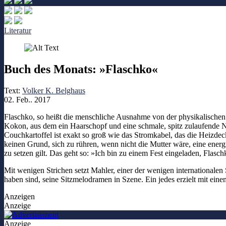
Literatur
Buch des Monats: »Flaschko«
Text:
Volker K. Belghaus
02. Feb.. 2017
Flaschko, so heißt die menschliche Ausnahme von der physikalischen 
Kokon, aus dem ein Haarschopf und eine schmale, spitz zulaufende N
Couchkartoffel ist exakt so groß wie das Stromkabel, das die Heizdec
keinen Grund, sich zu rühren, wenn nicht die Mutter wäre, eine energ
zu setzen gilt. Das geht so: »Ich bin zu einem Fest eingeladen, Flasch
Mit wenigen Strichen setzt Mahler, einer der wenigen internationalen
haben sind, seine Sitzmelodramen in Szene. Ein jedes erzielt mit 
Anzeigen
Anzeige
Anzeige