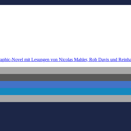
aphic-Novel mit Lesungen von Nicolas Mahler, Rob Davis und Reinhard