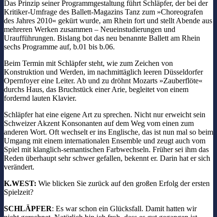
Das Prinzip seiner Programmgestaltung führt Schläpfer, der bei der
Kritiker-Umfrage des Ballett-Magazins Tanz zum »Choreografen
des Jahres 2010« gekürt wurde, am Rhein fort und stellt Abende aus
mehreren Werken zusammen – Neueinstudierungen und
Uraufführungen. Bislang bot das neu benannte Ballett am Rhein
sechs Programme auf, b.01 bis b.06.
Beim Termin mit Schläpfer steht, wie zum Zeichen von
Konstruktion und Werden, im nachmittäglich leeren Düsseldorfer
Opernfoyer eine Leiter. Ab und zu dröhnt Mozarts »Zauberflöte«
durchs Haus, das Bruchstück einer Arie, begleitet von einem
fordernd lauten Klavier.
Schläpfer hat eine eigene Art zu sprechen. Nicht nur erweicht sein
Schweizer Akzent Konsonanten auf dem Weg vom einen zum
anderen Wort. Oft wechselt er ins Englische, das ist nun mal so beim
Umgang mit einem internationalen Ensemble und zeugt auch vom
Spiel mit klanglich-semantischen Farbwechseln. Früher sei ihm das
Reden überhaupt sehr schwer gefallen, bekennt er. Darin hat er sich
verändert.
K.WEST:
Wie blicken Sie zurück auf den großen Erfolg der ersten
Spielzeit?
SCHLÄPFER
: Es war schon ein Glücksfall. Damit hatten wir