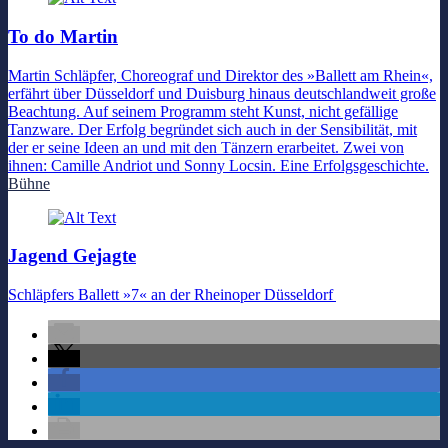
To do Martin
Martin Schläpfer, Choreograf und Direktor des »Ballett am Rhein«,
erfährt über Düsseldorf und Duisburg hinaus deutschlandweit große
Beachtung. Auf seinem Programm steht Kunst, nicht gefällige
Tanzware. Der Erfolg begründet sich auch in der Sensibilität, mit
der er seine Ideen an und mit den Tänzern erarbeitet. Zwei von
ihnen: Camille Andriot und Sonny Locsin. Eine Erfolgsgeschichte.
Bühne
Jagend Gejagte
Schläpfers Ballett »7« an der Rheinoper Düsseldorf