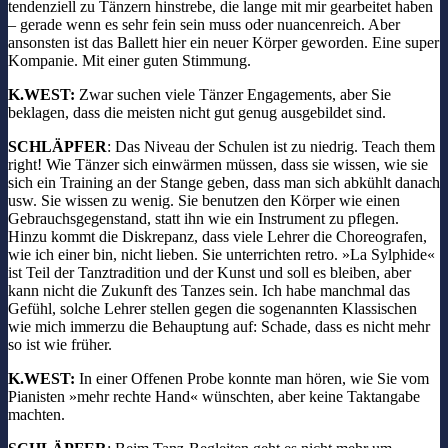
tendenziell zu Tänzern hinstrebe, die lange mit mir gearbeitet haben
– gerade wenn es sehr fein sein muss oder nuancenreich. Aber
ansonsten ist das Ballett hier ein neuer Körper geworden. Eine super
Kompanie. Mit einer guten Stimmung.
K.WEST:
Zwar suchen viele Tänzer Engagements, aber Sie
beklagen, dass die meisten nicht gut genug ausgebildet sind.
SCHLÄPFER
: Das Niveau der Schulen ist zu niedrig. Teach them
right! Wie Tänzer sich einwärmen müssen, dass sie wissen, wie sie
sich ein Training an der Stange geben, dass man sich abkühlt danach
usw. Sie wissen zu wenig. Sie benutzen den Körper wie einen
Gebrauchsgegenstand, statt ihn wie ein Instrument zu pflegen.
Hinzu kommt die Diskrepanz, dass viele Lehrer die Choreografen,
wie ich einer bin, nicht lieben. Sie unterrichten retro. »La Sylphide«
ist Teil der Tanztradition und der Kunst und soll es bleiben, aber
kann nicht die Zukunft des Tanzes sein. Ich habe manchmal das
Gefühl, solche Lehrer stellen gegen die sogenannten Klassischen
wie mich immerzu die Behauptung auf: Schade, dass es nicht mehr
so ist wie früher.
K.WEST:
In einer Offenen Probe konnte man hören, wie Sie vom
Pianisten »mehr rechte Hand« wünschten, aber keine Taktangabe
machten.