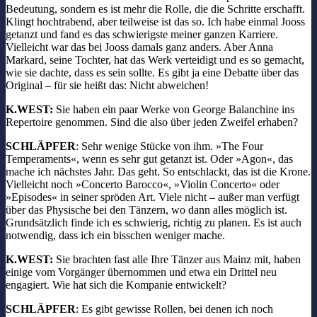
Bedeutung, sondern es ist mehr die Rolle, die die Schritte erschafft.
Klingt hochtrabend, aber teilweise ist das so. Ich habe einmal Jooss
getanzt und fand es das schwierigste meiner ganzen Karriere.
Vielleicht war das bei Jooss damals ganz anders. Aber Anna
Markard, seine Tochter, hat das Werk verteidigt und es so gemacht,
wie sie dachte, dass es sein sollte. Es gibt ja eine Debatte über das
Original – für sie heißt das: Nicht abweichen!
K.WEST:
Sie haben ein paar Werke von George Balanchine ins
Repertoire genommen. Sind die also über jeden Zweifel erhaben?
SCHLÄPFER
: Sehr wenige Stücke von ihm. »The Four
Temperaments«, wenn es sehr gut getanzt ist. Oder »Agon«, das
mache ich nächstes Jahr. Das geht. So entschlackt, das ist die Krone.
Vielleicht noch »Concerto Barocco«, »Violin Concerto« oder
»Episodes« in seiner spröden Art. Viele nicht – außer man verfügt
über das Physische bei den Tänzern, wo dann alles möglich ist.
Grundsätzlich finde ich es schwierig, richtig zu planen. Es ist auch
notwendig, dass ich ein bisschen weniger mache.
K.WEST:
Sie brachten fast alle Ihre Tänzer aus Mainz mit, haben
einige vom Vorgänger übernommen und etwa ein Drittel neu
engagiert. Wie hat sich die Kompanie entwickelt?
SCHLÄPFER
: Es gibt gewisse Rollen, bei denen ich noch