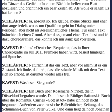
ein Tänzer das Gedicht »In einem Bächlein helle« vom Blatt
abzulesen und bricht nach ein paar Zeilen ab. Als wolle er sagen: Es
hat keinen Sinn.
SCHLÄPFER
: Ja, absolut so. Ich glaube, meine Stücke sind eher
dort angesiedelt, wo es um Qualitäten geht im Dialog unter
Personen, aber nicht als gesellschaftliches Thema. Für einen Text
bräuchte ich einen Grund. Aber dass jemand einen Text liest und ich
dazu choreografiere, das könnte ich mir ganz gut vorstellen.
K.WEST:
Brahms’ »Deutsches Requiem«, das in Ihrer
Choreografie im Juli 2011 Premiere haben wird, basiert hingegen
auf Sprache.
SCHLÄPFER
: Natürlich ist das ein Text, aber vor allem ist es ein
Zustand. Ich finde, dadurch, dass die sakrale Musik mit dem Text
sich so erhöht, ist darunter wieder alles frei.
K.WEST:
Was lesen Sie gerade?
SCHLÄPFER
: Ein Buch über Rosemarie Nitribitt, die in
Düsseldorf begraben wurde. Dann lese ich Rüdiger Safranskis Buch
über die Romantik. Curries »Gott ist tot« habe ich noch nicht
begonnen. Außerdem zwei russische Ballettbücher, Zeitung, das
Schumann-Buch von Peter Gülke. Und dann liegt da noch Jonathan