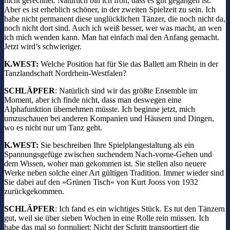
nicht gerechnet. Natürlich bin ich froh, dass es gut gegangen ist.
Aber es ist erheblich schöner, in der zweiten Spielzeit zu sein. Ich
habe nicht permanent diese unglücklichen Tänzer, die noch nicht da,
noch nicht dort sind. Auch ich weiß besser, wer was macht, an wen
ich mich wenden kann. Man hat einfach mal den Anfang gemacht.
Jetzt wird’s schwieriger.
K.WEST:
Welche Position hat für Sie das Ballett am Rhein in der
Tanzlandschaft Nordrhein-Westfalen?
SCHLÄPFER
: Natürlich sind wir das größte Ensemble im
Moment, aber ich finde nicht, dass man deswegen eine
Alphafunktion übernehmen müsste. Ich beginne jetzt, mich
umzuschauen bei anderen Kompanien und Häusern und Dingen,
wo es nicht nur um Tanz geht.
K.WEST:
Sie beschreiben Ihre Spielplangestaltung als ein
Spannungsgefüge zwischen suchendem Nach-vorne-Gehen und
dem Wissen, woher man gekommen ist. Sie stellen also neuere
Werke neben solche einer Art gültigen Tradition. Immer wieder sind
Sie dabei auf den »Grünen Tisch« von Kurt Jooss von 1932
zurückgekommen.
SCHLÄPFER
: Ich fand es ein wichtiges Stück. Es tut den Tänzern
gut, weil sie über sieben Wochen in eine Rolle rein müssen. Ich
habe das mal so formuliert: Nicht der Schritt transportiert die