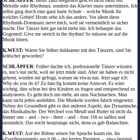
SCHLÄPFER
: Beim Tanz-Begleiten geht es nicht mehr um
Melodie oder Rhythmus, sondern das Klavier muss unterstützen. Ich
selbst ging durch eine ganz harte Schule – welche Musik für
welches Gebiet! Heute sehe ich das anders. Vor allem diese
Rhythmik-Dominanz nervt mich, weil sie vermeintlich so sicher
macht. Der Tänzer hört gar nicht mehr hin. Ich behaupte das
Gegenteil: Give me stretch in the rhythm! So müssen sie auf die
Musik hören.
K.WEST:
Waren Sie früher duldsamer mit den Tänzern, sind Sie
kritischer geworden?
SCHLÄPFER
: Früher dachte ich, professionelle Tänzer wüssten
es, tun’s nur nicht, weil sie jetzt müde sind. Aber sie haben es nicht
gelernt, wurden nie gefragt, warum sie etwas tun. Jetzt sage ich:
Why do you do it? Zu häu-fig kommt keine Antwort. Es wäre
wichtig, dies schon bei den Kindern zu fragen und entsprechend zu
analysieren. Es geht doch um mehr, als ums Nachmachen. Man
kann nicht jeden ausbilden. Die Muskeln werden falsch eingesetzt.
Neben der Gesundheit gibt es den anderen Aspekt, das Dynamische,
das Musikalische. Der Wechsel von Metall und Butter ist nicht da.
Immer one – and – two – three – and – four. Oft so saftlos und
unsinnlich. Das reicht heutzutage nicht, denn es gab Balanchine.
K.WEST:
Auf der Bühne setzen Sie Sprache kaum ein. Im
»Forellenquintett« aus b.06 – der letzten Premiere – etwa beginnt