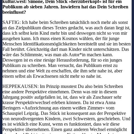
kultur.west: Simone, Dein Stück »herzüberkopf« ist für ein
Publikum ab sieben Jahren. Inwiefern hat das Dein Schreiben
beeinflusst?
SAFTIG: Ich habe beim Schreiben tatsächlich noch mehr als sonst
an das Zielpublikum dieses Textes gedacht, was auch daran liegt ist,
dass ich selbst kein Kind mehr bin und deswegen nicht so von mir
ausgehen kann. Ich muss einen Kosmos wählen, der für junge
Menschen Identifikationsmöglichkeiten bereitstellt und sie im besten
Fall berührt. Gleichzeitig darf man Kinder nicht unterschätzen. Das
wäre das Schlimmste, was man als Autor*in machen kann.
Deswegen ist es eine riesige Herausforderung, für so ein junges
Publikum zu schreiben. Man versucht, das Publikum ernst zu
nehmen und eine Welt zu erschaffen, die ihm sehr nahe ist, aber
einem selbst als Erwachsenen nicht mehr so nahe ist.
HEPPEKAUSEN: Im Prinzip musstest Du also beim Schreiben
eine andere Perspektive einnehmen. Denn was mir in diesem
Jahrgang positiv aufgefallen ist, ist, dass wir als Zuschauer sehr
krasse Perspektivwechsel erleben können. Da ist etwa Anna
Beringers »Aufzeichnung aus einem weißen Zimmer« vom
Schauspiel Leipzig. Das Stück ist konsequent aus der Perspektive
von neurodivergenten Kindern, zwei Schwestern, geschrieben. Und
es ist wirklich eine Kunst, wenn es funktioniert, dass wir diese
Perspektive übernehmen. Einen ganz anderen Wechsel ermöglicht