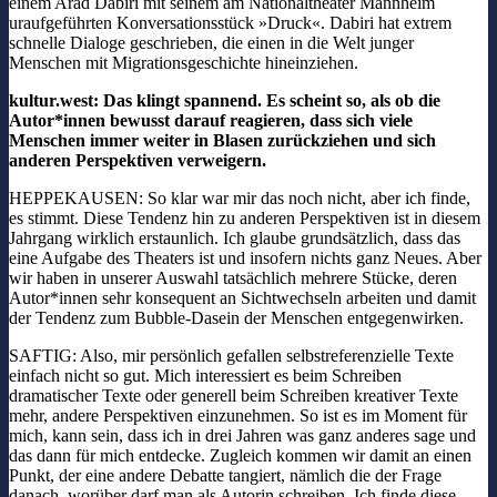
einem Arad Dabiri mit seinem am Nationaltheater Mannheim
uraufgeführten Konversationsstück »Druck«. Dabiri hat extrem
schnelle Dialoge geschrieben, die einen in die Welt junger
Menschen mit Migrationsgeschichte hineinziehen.
kultur.west: Das klingt spannend. Es scheint so, als ob die
Autor*innen bewusst darauf reagieren, dass sich viele
Menschen immer weiter in Blasen zurückziehen und sich
anderen Perspektiven verweigern.
HEPPEKAUSEN: So klar war mir das noch nicht, aber ich finde,
es stimmt. Diese Tendenz hin zu anderen Perspektiven ist in diesem
Jahrgang wirklich erstaunlich. Ich glaube grundsätzlich, dass das
eine Aufgabe des Theaters ist und insofern nichts ganz Neues. Aber
wir haben in unserer Auswahl tatsächlich mehrere Stücke, deren
Autor*innen sehr konsequent an Sichtwechseln arbeiten und damit
der Tendenz zum Bubble-Dasein der Menschen entgegenwirken.
SAFTIG: Also, mir persönlich gefallen selbstreferenzielle Texte
einfach nicht so gut. Mich interessiert es beim Schreiben
dramatischer Texte oder generell beim Schreiben kreativer Texte
mehr, andere Perspektiven einzunehmen. So ist es im Moment für
mich, kann sein, dass ich in drei Jahren was ganz anderes sage und
das dann für mich entdecke. Zugleich kommen wir damit an einen
Punkt, der eine andere Debatte tangiert, nämlich die der Frage
danach, worüber darf man als Autorin schreiben. Ich finde diese