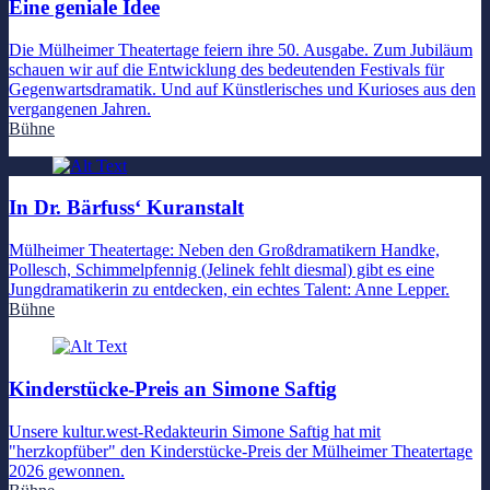
Eine geniale Idee
Die Mülheimer Theatertage feiern ihre 50. Ausgabe. Zum Jubiläum
schauen wir auf die Entwicklung des bedeutenden Festivals für
Gegenwartsdramatik. Und auf Künstlerisches und Kurioses aus den
vergangenen Jahren.
Bühne
In Dr. Bärfuss‘ Kuranstalt
Mülheimer Theatertage: Neben den Großdramatikern Handke,
Pollesch, Schimmelpfennig (Jelinek fehlt diesmal) gibt es eine
Jungdramatikerin zu entdecken, ein echtes Talent: Anne Lepper.
Bühne
Kinderstücke-Preis an Simone Saftig
Unsere kultur.west-Redakteurin Simone Saftig hat mit
"herzkopfüber" den Kinderstücke-Preis der Mülheimer Theatertage
2026 gewonnen.