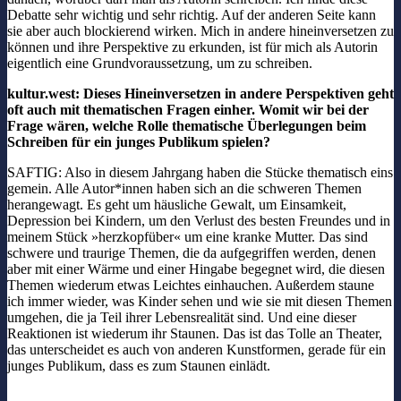
Debatte sehr wichtig und sehr richtig. Auf der anderen Seite kann
sie aber auch blockierend wirken. Mich in andere hineinversetzen zu
können und ihre Perspektive zu erkunden, ist für mich als Autorin
eigentlich eine Grundvoraussetzung, um zu schreiben.
kultur.west: Dieses Hineinversetzen in andere Perspektiven geht
oft auch mit thematischen Fragen einher. Womit wir bei der
Frage wären, welche Rolle thematische Überlegungen beim
Schreiben für ein junges Publikum spielen?
SAFTIG: Also in diesem Jahrgang haben die Stücke thematisch eins
gemein. Alle Autor*innen haben sich an die schweren Themen
herangewagt. Es geht um häusliche Gewalt, um Einsamkeit,
Depression bei Kindern, um den Verlust des besten Freundes und in
meinem Stück »herzkopfüber« um eine kranke Mutter. Das sind
schwere und traurige Themen, die da aufgegriffen werden, denen
aber mit einer Wärme und einer Hingabe begegnet wird, die diesen
Themen wiederum etwas Leichtes einhauchen. Außerdem staune
ich immer wieder, was Kinder sehen und wie sie mit diesen Themen
umgehen, die ja Teil ihrer Lebensrealität sind. Und eine dieser
Reaktionen ist wiederum ihr Staunen. Das ist das Tolle an Theater,
das unterscheidet es auch von anderen Kunstformen, gerade für ein
junges Publikum, dass es zum Staunen einlädt.