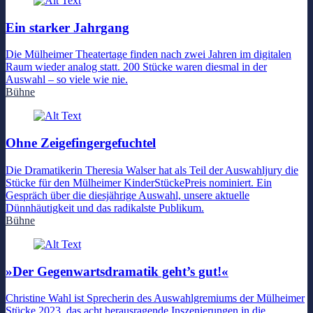
Ein starker Jahrgang
Die Mülheimer Theatertage finden nach zwei Jahren im digitalen
Raum wieder analog statt. 200 Stücke waren diesmal in der
Auswahl – so viele wie nie.
Bühne
Ohne Zeigefingergefuchtel
Die Dramatikerin Theresia Walser hat als Teil der Auswahljury die
Stücke für den Mülheimer KinderStückePreis nominiert. Ein
Gespräch über die diesjährige Auswahl, unsere aktuelle
Dünnhäutigkeit und das radikalste Publikum.
Bühne
»Der Gegenwartsdramatik geht’s gut!«
Christine Wahl ist Sprecherin des Auswahlgremiums der Mülheimer
Stücke 2023, das acht herausragende Inszenierungen in die