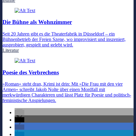
Bühne
Die Bühne als Wohnzimmer
Seit 20 Jahren gibt es die Theaterfabrik in Düsseldorf – ein
Bühnenbetrieb der Freien Szene, wo improvisiert und inszeniert,
ausprobiert, gespielt und gelebt wird.
Literatur
Poesie des Verbrechens
»Roman« steht dran, Krimi ist drin: Mit »Die Frau mit den vier
Armen« schreibt Jakob Nolte über einen Mordfall mit
merkwürdigen Charakteren und lässt Platz für Poesie und politisch-
feministische Anspielungen.