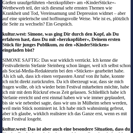
Gießen uraufgeführten »herzkopfüber« am »KinderStücke«-
Wettbewerb teil, der sich diesmal sehr ernsten Themen wie
Krankheit und Tod, Vereinsamung und Depression widmet – aber
auf eine spielerische und hoffnungsvolle Weise. Wie ist es, plötzlich
die Seite zu wechseln? Ein Gespräch.
kultur.west: Simone, was ging Dir durch den Kopf, als Du
erfahren hast, dass Du mit »herzkopfüber«, Deinem ersten
Stück für junges Publikum, zu den »KinderStücken«
eingeladen bist?
SIMONE SAFTIG: Das war wirklich verrückt. Ich kenne die
Festivalleiterin Stefanie Steinberg schon länger, weil ich selbst schon
als Social-Media-Redakteurin bei den »Stücken« gearbeitet habe.
Als ich sah, dass ich einen verpassten Anruf von ihr habe, konnte
ich nicht direkt zurückrufen. Da ich überzeugt war, dass sie mich
fragen wollte, ob ich wieder beim Festival mitarbeiten möchte, habe
ich mir mit dem Rückruf etwas Zeit gelassen. Schließlich habe ich
Stefanie erreicht und erst einmal haben wir wie immer geplaudert,
bis sie wie nebenbei sagte, dass wir uns in Mülheim sehen werden,
weil mein Stück nominiert ist. Ich habe mich wahnsinnig gefreut,
aber ich glaube, wirklich realisiere ich das Ganze erst, wenn es mit
dem Festival losgeht.
kultur.west: Das ist aber auch eine besondere Situation, dass du