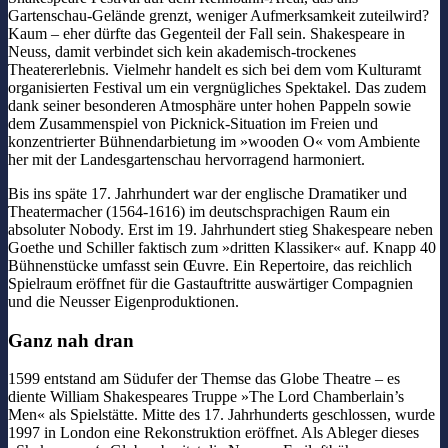
Gartenschau-Gelände grenzt, weniger Aufmerksamkeit zuteilwird?
Kaum – eher dürfte das Gegenteil der Fall sein. Shakespeare in
Neuss, damit verbindet sich kein akademisch-trockenes
Theatererlebnis. Vielmehr handelt es sich bei dem vom Kulturamt
organisierten Festival um ein vergnügliches Spektakel. Das zudem
dank seiner besonderen Atmosphäre unter hohen Pappeln sowie
dem Zusammenspiel von Picknick-Situation im Freien und
konzentrierter Bühnendarbietung im »wooden O« vom Ambiente
her mit der Landesgartenschau hervorragend harmoniert.
Bis ins späte 17. Jahrhundert war der englische Dramatiker und
Theatermacher (1564-1616) im deutschsprachigen Raum ein
absoluter Nobody. Erst im 19. Jahrhundert stieg Shakespeare neben
Goethe und Schiller faktisch zum »dritten Klassiker« auf. Knapp 40
Bühnenstücke umfasst sein Œuvre. Ein Repertoire, das reichlich
Spielraum eröffnet für die Gastauftritte auswärtiger Compagnien
und die Neusser Eigenproduktionen.
Ganz nah dran
1599 entstand am Südufer der Themse das Globe Theatre – es
diente William Shakespeares Truppe »The Lord Chamberlain’s
Men« als Spielstätte. Mitte des 17. Jahrhunderts geschlossen, wurde
1997 in London eine Rekonstruktion eröffnet. Als Ableger dieses