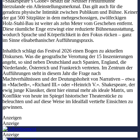
»Shakespeare‘s Globe« besitzt die Neusser Freiluftbühne
hierzulande ein Alleinstellungsmerkmal. Das gilt auch für die
geradezu physische Intimität zwischen Publikum und Bühne. Keiner
der gut 500 Sitzplätze in dem mehrgeschossigen, zwölfeckigen
Holz-Stahl-Bau ist weiter als zehn Meter vom Geschehen entfernt.
Diese räumliche Enge erzwingt eine reduzierte Bühnenausstattung,
wodurch Sprache und Körperlichkeit in den Fokus rücken – ganz
im Sinne elisabethanischer Aufführungspraxis.
Inhaltlich schlägt das Festival 2026 einen Bogen zu aktuellen
Diskursen. Was die geografische Verortung der 15 Inszenierungen
angeht, so sind neben Deutschland auch Spanien, England, die
Niederlande, Österreich und Frankreich vertreten. Im Zentrum der
Aufführungen steht in diesem Jahr die Frage nach
Machtverhältnissen und der Deutungshoheit von Narrativen – etwa
in »Macbeth«, »Richard III.« oder »Heinrich V.«. Shakespeare, der
ewig junge Klassiker, dient hier einmal mehr als ideale Matrix, um
Konflikte von heute im Spiegel historischer Theaterstücke zu
beleuchten und auf diese Weise im Idealfall vertiefte Einsichten zu
gewinnen.
Anzeigen
Anzeige
Anzeige