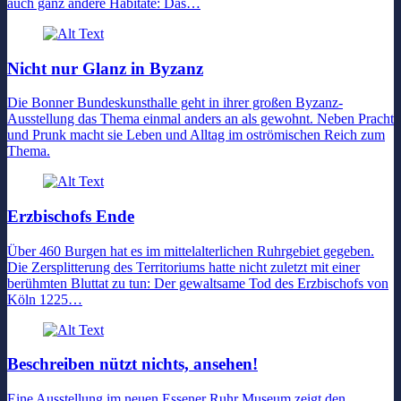
auch ganz andere Habitate: Das…
Nicht nur Glanz in Byzanz
Die Bonner Bundeskunsthalle geht in ihrer großen Byzanz-
Ausstellung das Thema einmal anders an als gewohnt. Neben Pracht
und Prunk macht sie Leben und Alltag im oströmischen Reich zum
Thema.
Erzbischofs Ende
Über 460 Burgen hat es im mittelalterlichen Ruhrgebiet gegeben.
Die Zersplitterung des Territoriums hatte nicht zuletzt mit einer
berühmten Bluttat zu tun: Der gewaltsame Tod des Erzbischofs von
Köln 1225…
Beschreiben nützt nichts, ansehen!
Eine Ausstellung im neuen Essener Ruhr Museum zeigt den