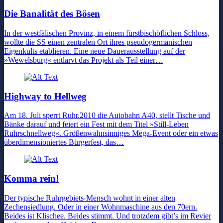
Die Banalität des Bösen
In der westfälischen Provinz, in einem fürstbischöflichen Schloss,
wollte die SS einen zentralen Ort ihres pseudogermanischen
Eigenkults etablieren. Eine neue Dauerausstellung auf der
»Wewelsburg« entlarvt das Projekt als Teil einer…
Highway to Hellweg
Am 18. Juli sperrt Ruhr.2010 die Autobahn A40, stellt Tische und
Bänke darauf und feiert ein Fest mit dem Titel »Still-Leben
Ruhrschnellweg«. Größenwahnsinniges Mega-Event oder ein etwas
überdimensioniertes Bürgerfest, das…
Komma rein!
Der typische Ruhrgebiets-Mensch wohnt in einer alten
Zechensiedlung. Oder in einer Wohnmaschine aus den 70ern.
Beides ist Klischee. Beides stimmt. Und trotzdem gibt’s im Revier