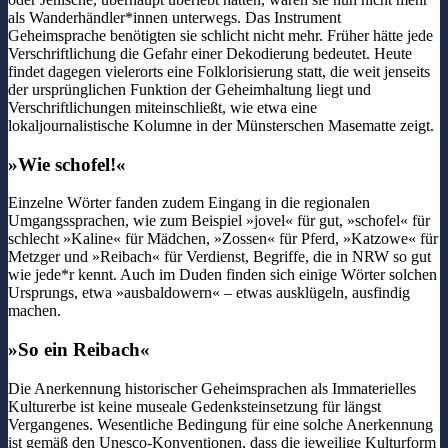
als Wanderhändler*innen unterwegs. Das Instrument
Geheimsprache benötigten sie schlicht nicht mehr. Früher hätte jede
Verschriftlichung die Gefahr einer Dekodierung bedeutet. Heute
findet dagegen vielerorts eine Folklorisierung statt, die weit jenseits
der ursprünglichen Funktion der Geheimhaltung liegt und
Verschriftlichungen miteinschließt, wie etwa eine
lokaljournalistische Kolumne in der Münsterschen Masematte zeigt.
»Wie schofel!«
Einzelne Wörter fanden zudem Eingang in die regionalen
Umgangssprachen, wie zum Beispiel »jovel« für gut, »schofel« für
schlecht »Kaline« für Mädchen, »Zossen« für Pferd, »Katzowe« für
Metzger und »Reibach« für Verdienst, Begriffe, die in NRW so gut
wie jede*r kennt. Auch im Duden finden sich einige Wörter solchen
Ursprungs, etwa »ausbaldowern« – etwas ausklügeln, ausfindig
machen.
»So ein Reibach«
Die Anerkennung historischer Geheimsprachen als Immaterielles
Kulturerbe ist keine museale Gedenksteinsetzung für längst
Vergangenes. Wesentliche Bedingung für eine solche Anerkennung
ist gemäß den Unesco-Konventionen, dass die jeweilige Kulturform