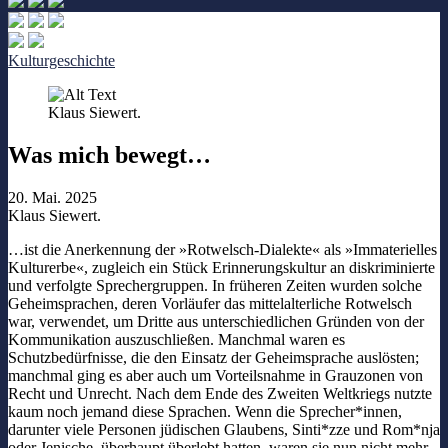
Kulturgeschichte
Klaus Siewert.
Was mich bewegt…
20. Mai. 2025
Klaus Siewert.
…ist die Anerkennung der »Rotwelsch-Dialekte« als »Immaterielles
Kulturerbe«, zugleich ein Stück Erinnerungskultur an diskriminierte
und verfolgte Sprechergruppen. In früheren Zeiten wurden solche
Geheimsprachen, deren Vorläufer das mittelalterliche Rotwelsch
war, verwendet, um Dritte aus unterschiedlichen Gründen von der
Kommunikation auszuschließen. Manchmal waren es
Schutzbedürfnisse, die den Einsatz der Geheimsprache auslösten;
manchmal ging es aber auch um Vorteilsnahme in Grauzonen von
Recht und Unrecht. Nach dem Ende des Zweiten Weltkriegs nutzte
kaum noch jemand diese Sprachen. Wenn die Sprecher*innen,
darunter viele Personen jüdischen Glaubens, Sinti*zze und Rom*nja
oder Jenische, überhaupt überlebt hatten, waren sie nun nicht mehr