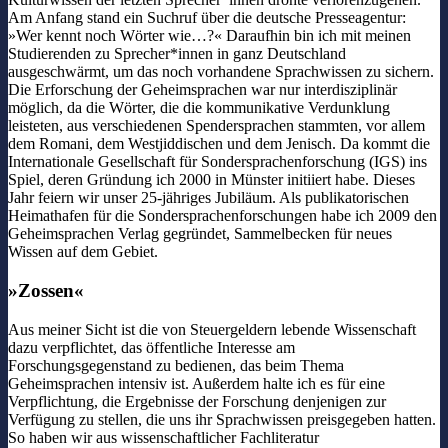
Am Anfang stand ein Suchruf über die deutsche Presseagentur:
»Wer kennt noch Wörter wie…?« Daraufhin bin ich mit meinen
Studierenden zu Sprecher*innen in ganz Deutschland
ausgeschwärmt, um das noch vorhandene Sprachwissen zu sichern.
Die Erforschung der Geheimsprachen war nur interdisziplinär
möglich, da die Wörter, die die kommunikative Verdunklung
leisteten, aus verschiedenen Spendersprachen stammten, vor allem
dem Romani, dem Westjiddischen und dem Jenisch. Da kommt die
Internationale Gesellschaft für Sondersprachenforschung (IGS) ins
Spiel, deren Gründung ich 2000 in Münster initiiert habe. Dieses
Jahr feiern wir unser 25-jähriges Jubiläum. Als publikatorischen
Heimathafen für die Sondersprachenforschungen habe ich 2009 den
Geheimsprachen Verlag gegründet, Sammelbecken für neues
Wissen auf dem Gebiet.
»Zossen«
Aus meiner Sicht ist die von Steuergeldern lebende Wissenschaft
dazu verpflichtet, das öffentliche Interesse am
Forschungsgegenstand zu bedienen, das beim Thema
Geheimsprachen intensiv ist. Außerdem halte ich es für eine
Verpflichtung, die Ergebnisse der Forschung denjenigen zur
Verfügung zu stellen, die uns ihr Sprachwissen preisgegeben hatten.
So haben wir aus wissenschaftlicher Fachliteratur