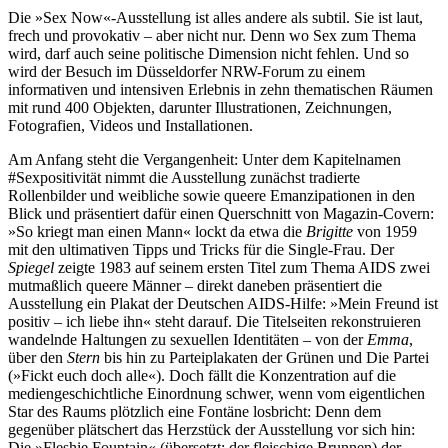
Die »Sex Now«-Ausstellung ist alles andere als subtil. Sie ist laut,
frech und provokativ – aber nicht nur. Denn wo Sex zum Thema
wird, darf auch seine politische Dimension nicht fehlen. Und so
wird der Besuch im Düsseldorfer NRW-Forum zu einem
informativen und intensiven Erlebnis in zehn thematischen Räumen
mit rund 400 Objekten, darunter Illustrationen, Zeichnungen,
Fotografien, Videos und Installationen.
Am Anfang steht die Vergangenheit: Unter dem Kapitelnamen
#Sexpositivität nimmt die Ausstellung zunächst tradierte
Rollenbilder und weibliche sowie queere Emanzipationen in den
Blick und präsentiert dafür einen Querschnitt von Magazin-Covern:
»So kriegt man einen Mann« lockt da etwa die
Brigitte
von 1959
mit den ultimativen Tipps und Tricks für die Single-Frau. Der
Spiegel
zeigte 1983 auf seinem ersten Titel zum Thema AIDS zwei
mutmaßlich queere Männer – direkt daneben präsentiert die
Ausstellung ein Plakat der Deutschen AIDS-Hilfe: »Mein Freund ist
positiv – ich liebe ihn« steht darauf. Die Titelseiten rekonstruieren
wandelnde Haltungen zu sexuellen Identitäten – von der
Emma
,
über den
Stern
bis hin zu Parteiplakaten der Grünen und Die Partei
(»Fickt euch doch alle«). Doch fällt die Konzentration auf die
mediengeschichtliche Einordnung schwer, wenn vom eigentlichen
Star des Raums plötzlich eine Fontäne losbricht: Denn dem
gegenüber plätschert das Herzstück der Ausstellung vor sich hin:
Die »Fleshie Fountain« (übersetzt: der fleischige Brunnen) der