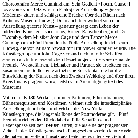
Choreografen Merce Cunningham. Sein Gedicht »Poem. Cause: I
love you« von 1943 wird im Epilog der Ausstellung »Queere
Moderne« zitiert und schlägt eine Brücke: über den Rhein nach
Köln ins Museum Ludwig. Denn auch hier widmet sich eine
Ausstellung queerer Kunst – genauer gesagt dem Leben der
bildenden Künstler Jasper Johns, Robert Rauschenberg und Cy
Twombly, dem Musiker John Cage und dem Tänzer Merce
Cunningham. »Fünf Freunde« heißt die Ausstellung im Museum
Ludwig, die von Miriam Szwast mit Brit Meyer kuratiert wurde. Die
Künstlergruppe um John Cage verband nicht nur ihr Schaffen,
sondern auch ihre persönlichen Beziehungen: »Sie waren einander
Freunde, Weggefährten, Liebhaber und Partner, sie arbeiteten eng
zusammen und teilten eine ästhetische Sensibilität, die für die
Entwicklung der Kunst nach dem Zweiten Weltkrieg und über ihren
Kreis hinaus prägend war«, heißt es im Ankündigungstext des
Museums.
Mit mehr als 180 Werken, darunter Partituren, Filmaufnahmen,
Bühnenrequisiten und Kostümen, widmet sich die interdisziplinäre
Ausstellung dem Leben und Wirken der New Yorker
Künstlergruppe, die längst als Ikone der Postmoderne gilt. »Fünf
Freunde« richtet den Blick dabei auf die Schaffens- und
Lebensphase seit den 1940er Jahren, die als eine der prägendsten
Zeiten in der Künstlergemeinschaft angesehen werden kann: »Wir
alle haben mit vollem Einsatz gearbeitet, jedes intensive Gefühl