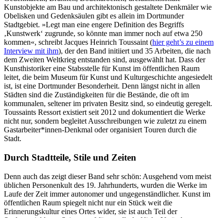
Kunstobjekte am Bau und architektonisch gestaltete Denkmäler wie
Obelisken und Gedenksäulen gibt es allein im Dortmunder
Stadtgebiet. »Legt man eine engere Definition des Begriffs
‚Kunstwerk‘ zugrunde, so könnte man immer noch auf etwa 250
kommen«, schreibt Jacques Heinrich Toussaint (
hier geht’s zu einem
Interview mit ihm
), der den Band initiiert und 35 Arbeiten, die nach
dem Zweiten Weltkrieg entstanden sind, ausgewählt hat. Dass der
Kunsthistoriker eine Stabsstelle für Kunst im öffentlichen Raum
leitet, die beim Museum für Kunst und Kulturgeschichte angesiedelt
ist, ist eine Dortmunder Besonderheit. Denn längst nicht in allen
Städten sind die Zuständigkeiten für die Bestände, die oft im
kommunalen, seltener im privaten Besitz sind, so eindeutig geregelt.
Toussaints Ressort existiert seit 2012 und dokumentiert die Werke
nicht nur, sondern begleitet Ausschreibungen wie zuletzt zu einem
Gastarbeiter*innen-Denkmal oder organisiert Touren durch die
Stadt.
Durch Stadtteile, Stile und Zeiten
Denn auch das zeigt dieser Band sehr schön: Ausgehend vom meist
üblichen Personenkult des 19. Jahrhunderts, wurden die Werke im
Laufe der Zeit immer autonomer und ungegenständlicher. Kunst im
öffentlichen Raum spiegelt nicht nur ein Stück weit die
Erinnerungskultur eines Ortes wider, sie ist auch Teil der