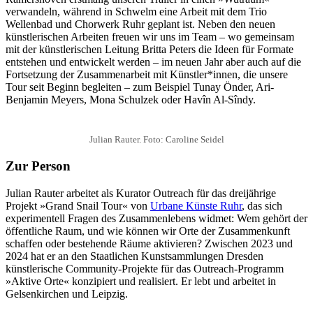
verwandeln, während in Schwelm eine Arbeit mit dem Trio
Wellenbad und Chorwerk Ruhr geplant ist. Neben den neuen
künstlerischen Arbeiten freuen wir uns im Team – wo gemeinsam
mit der künstlerischen Leitung Britta Peters die Ideen für Formate
entstehen und entwickelt werden – im neuen Jahr aber auch auf die
Fortsetzung der Zusammenarbeit mit Künstler*innen, die unsere
Tour seit Beginn begleiten – zum Beispiel Tunay Önder, Ari-
Benjamin Meyers, Mona Schulzek oder Havîn Al-Sîndy.
Julian Rauter. Foto: Caroline Seidel
Zur Person
Julian Rauter arbeitet als Kurator Outreach für das dreijährige
Projekt »Grand Snail Tour« von
Urbane Künste Ruhr
, das sich
experimentell Fragen des Zusammenlebens widmet: Wem gehört der
öffentliche Raum, und wie können wir Orte der Zusammenkunft
schaffen oder bestehende Räume aktivieren? Zwischen 2023 und
2024 hat er an den Staatlichen Kunstsammlungen Dresden
künstlerische Community-Projekte für das Outreach-Programm
»Aktive Orte« konzipiert und realisiert. Er lebt und arbeitet in
Gelsenkirchen und Leipzig.