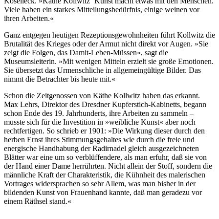
Koselleck. »Käthe Kollwitz‘ Kunst macht etwas mit den Menschen.
Viele haben ein starkes Mitteilungsbedürfnis, einige weinen vor
ihren Arbeiten.«
Ganz entgegen heutigen Rezeptionsgewohnheiten führt Kollwitz die
Brutalität des Krieges oder der Armut nicht direkt vor Augen. »Sie
zeigt die Folgen, das Damit-Leben-Müssen«, sagt die
Museumsleiterin. »Mit wenigen Mitteln erzielt sie große Emotionen.
Sie übersetzt das Urmenschliche in allgemeingültige Bilder. Das
nimmt die Betrachter bis heute mit.«
Schon die Zeitgenossen von Käthe Kollwitz haben das erkannt.
Max Lehrs, Direktor des Dresdner Kupferstich-Kabinetts, begann
schon Ende des 19. Jahrhunderts, ihre Arbeiten zu sammeln –
musste sich für die Investition in »weibliche Kunst« aber noch
rechtfertigen. So schrieb er 1901: »Die Wirkung dieser durch den
herben Ernst ihres Stimmungsgehaltes wie durch die freie und
energische Handhabung der Radirnadel gleich ausgezeichneten
Blätter war eine um so verblüffendere, als man erfuhr, daß sie von
der Hand einer Dame herrührten. Nicht allein der Stoff, sondern die
männliche Kraft der Charakteristik, die Kühnheit des malerischen
Vortrages widersprachen so sehr Allem, was man bisher in der
bildenden Kunst von Frauenhand kannte, daß man geradezu vor
einem Räthsel stand.«