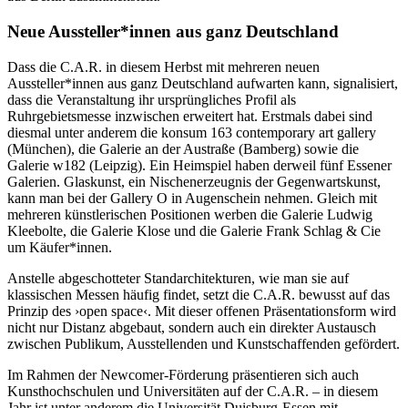
Neue Aussteller*innen aus ganz Deutschland
Dass die C.A.R. in diesem Herbst mit mehreren neuen
Aussteller*innen aus ganz Deutschland aufwarten kann, signalisiert,
dass die Veranstaltung ihr ursprüngliches Profil als
Ruhrgebietsmesse inzwischen erweitert hat. Erstmals dabei sind
diesmal unter anderem die konsum 163 contemporary art gallery
(München), die Galerie an der Austraße (Bamberg) sowie die
Galerie w182 (Leipzig). Ein Heimspiel haben derweil fünf Essener
Galerien. Glaskunst, ein Nischenerzeugnis der Gegenwartskunst,
kann man bei der Gallery O in Augenschein nehmen. Gleich mit
mehreren künstlerischen Positionen werben die Galerie Ludwig
Kleebolte, die Galerie Klose und die Galerie Frank Schlag & Cie
um Käufer*innen.
Anstelle abgeschotteter Standarchitekturen, wie man sie auf
klassischen Messen häufig findet, setzt die C.A.R. bewusst auf das
Prinzip des ›open space‹. Mit dieser offenen Präsentationsform wird
nicht nur Distanz abgebaut, sondern auch ein direkter Austausch
zwischen Publikum, Ausstellenden und Kunstschaffenden gefördert.
Im Rahmen der Newcomer-Förderung präsentieren sich auch
Kunsthochschulen und Universitäten auf der C.A.R. – in diesem
Jahr ist unter anderem die Universität Duisburg-Essen mit