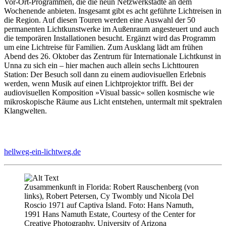
Vor-Ort-Programmen, die die neun Netzwerkstädte an dem
Wochenende anbieten. Insgesamt gibt es acht geführte Lichtreisen in
die Region. Auf diesen Touren werden eine Auswahl der 50
permanenten Lichtkunstwerke im Außenraum angesteuert und auch
die temporären Installationen besucht. Ergänzt wird das Programm
um eine Lichtreise für Familien. Zum Ausklang lädt am frühen
Abend des 26. Oktober das Zentrum für Internationale Lichtkunst in
Unna zu sich ein – hier machen auch allein sechs Lichttouren
Station: Der Besuch soll dann zu einem audiovisuellen Erlebnis
werden, wenn Musik auf einen Lichtprojektor trifft. Bei der
audiovisuellen Komposition »Visual bassic« sollen kosmische wie
mikroskopische Räume aus Licht entstehen, untermalt mit spektralen
Klangwelten.
hellweg-ein-lichtweg.de
Zusammenkunft in Florida: Robert Rauschenberg (von
links), Robert Petersen, Cy Twombly und Nicola Del
Roscio 1971 auf Captiva Island. Foto: Hans Namuth,
1991 Hans Namuth Estate, Courtesy of the Center for
Creative Photography, University of Arizona