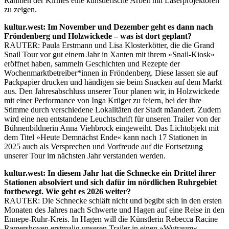
Rahmen der Kirmes eine künstlerische Arbeit mit Laserprojektoren
zu zeigen.
kultur.west:
Im November und Dezember geht es dann nach
Fröndenberg und Holzwickede – was ist dort geplant?
RAUTER: Paula Erstmann und Lisa Klosterkötter, die die Grand
Snail Tour vor gut einem Jahr in Xanten mit ihrem »Snail-Kiosk«
eröffnet haben, sammeln Geschichten und Rezepte der
Wochenmarktbetreiber*innen in Fröndenberg. Diese lassen sie auf
Packpapier drucken und händigen sie beim Snacken auf dem Markt
aus. Den Jahresabschluss unserer Tour planen wir, in Holzwickede
mit einer Performance von Inga Krüger
zu feiern, bei der ihre
Stimme durch verschiedene Lokalitäten der Stadt mäandert. Zudem
wird eine neu entstandene Leuchtschrift für unseren Trailer von der
Bühnenbildnerin Anna Viehbrock
eingeweiht. Das Lichtobjekt mit
dem Titel »Heute Demnächst Ende« kann nach 17 Stationen in
2025 auch als Versprechen und Vorfreude auf die Fortsetzung
unserer Tour im nächsten Jahr verstanden werden.
kultur.west: In diesem Jahr hat die Schnecke ein Drittel ihrer
Stationen absolviert und sich dafür im nördlichen Ruhrgebiet
fortbewegt. Wie geht es 2026 weiter?
RAUTER: Die Schnecke schläft nicht und begibt sich in den ersten
Monaten des Jahres nach Schwerte und Hagen auf eine Reise in den
Ennepe-Ruhr-Kreis. In Hagen will die Künstlerin Rebecca Racine
Ramershoven erstmalig unseren Trailer in einen »Wutraum«