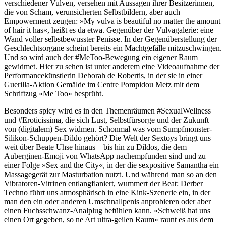
verschiedener Vulven, versehen mit Aussagen ihrer Besitzerinnen,
die von Scham, verunsicherten Selbstbildern, aber auch
Empowerment zeugen: »My vulva is beautiful no matter the amount
of hair it has«, heißt es da etwa. Gegenüber der Vulvagalerie: eine
Wand voller selbstbewusster Penisse. In der Gegenüberstellung der
Geschlechtsorgane scheint bereits ein Machtgefälle mitzuschwingen.
Und so wird auch der #MeToo-Bewegung ein eigener Raum
gewidmet. Hier zu sehen ist unter anderem eine Videoaufnahme der
Performancekünstlerin Deborah de Robertis, in der sie in einer
Guerilla-Aktion Gemälde im Centre Pompidou Metz mit dem
Schriftzug »Me Too« besprüht.
Besonders spicy wird es in den Themenräumen #SexualWellness
und #Eroticissima, die sich Lust, Selbstfürsorge und der Zukunft
von (digitalem) Sex widmen. Schonmal was vom Sumpfmonster-
Silikon-Schuppen-Dildo gehört? Die Welt der Sextoys bringt uns
weit über Beate Uhse hinaus – bis hin zu Dildos, die dem
Auberginen-Emoji von WhatsApp nachempfunden sind und zu
einer Folge »Sex and the City«, in der die sexpositive Samantha ein
Massagegerät zur Masturbation nutzt. Und während man so an den
Vibratoren-Vitrinen entlangflaniert, wummert der Beat: Derber
Techno führt uns atmosphärisch in eine Kink-Szenerie ein, in der
man den ein oder anderen Umschnallpenis anprobieren oder aber
einen Fuchsschwanz-Analplug befühlen kann. »Schweiß hat uns
einen Ort gegeben, so ne Art ultra-geilen Raum« raunt es aus dem