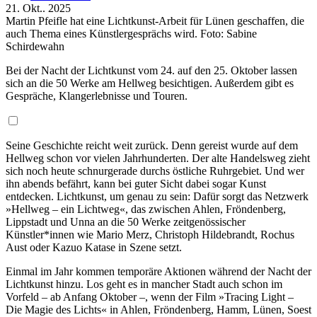
21. Okt.. 2025
Martin Pfeifle hat eine Lichtkunst-Arbeit für Lünen geschaffen, die
auch Thema eines Künstlergesprächs wird. Foto: Sabine
Schirdewahn
Bei der Nacht der Lichtkunst vom 24. auf den 25. Oktober lassen
sich an die 50 Werke am Hellweg besichtigen. Außerdem gibt es
Gespräche, Klangerlebnisse und Touren.
Seine Geschichte reicht weit zurück. Denn gereist wurde auf dem
Hellweg schon vor vielen Jahrhunderten. Der alte Handelsweg zieht
sich noch heute schnurgerade durchs östliche Ruhrgebiet. Und wer
ihn abends befährt, kann bei guter Sicht dabei sogar Kunst
entdecken. Lichtkunst, um genau zu sein: Dafür sorgt das Netzwerk
»Hellweg – ein Lichtweg«, das zwischen Ahlen, Fröndenberg,
Lippstadt und Unna an die 50 Werke zeitgenössischer
Künstler*innen wie Mario Merz, Christoph Hildebrandt, Rochus
Aust oder Kazuo Katase in Szene setzt.
Einmal im Jahr kommen temporäre Aktionen während der Nacht der
Lichtkunst hinzu. Los geht es in mancher Stadt auch schon im
Vorfeld – ab Anfang Oktober –, wenn der Film »Tracing Light –
Die Magie des Lichts« in Ahlen, Fröndenberg, Hamm, Lünen, Soest