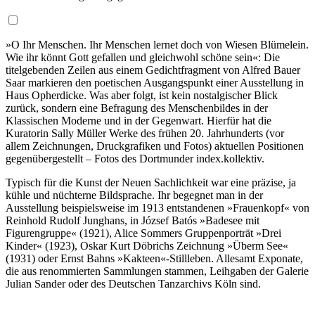
»O Ihr Menschen. Ihr Menschen lernet doch von Wiesen Blümelein.
Wie ihr könnt Gott gefallen und gleichwohl schöne sein«: Die
titelgebenden Zeilen aus einem Gedichtfragment von Alfred Bauer
Saar markieren den poetischen Ausgangspunkt einer Ausstellung in
Haus Opherdicke. Was aber folgt, ist kein nostalgischer Blick
zurück, sondern eine Befragung des Menschenbildes in der
Klassischen Moderne und in der Gegenwart. Hierfür hat die
Kuratorin Sally Müller Werke des frühen 20. Jahrhunderts (vor
allem Zeichnungen, Druckgrafiken und Fotos) aktuellen Positionen
gegenübergestellt – Fotos des Dortmunder index.kollektiv.
Typisch für die Kunst der Neuen Sachlichkeit war eine präzise, ja
kühle und nüchterne Bildsprache. Ihr begegnet man in der
Ausstellung beispielsweise im 1913 entstandenen »Frauenkopf« von
Reinhold Rudolf Junghans, in József Batós »Badesee mit
Figurengruppe« (1921), Alice Sommers Gruppenporträt »Drei
Kinder« (1923), Oskar Kurt Döbrichs Zeichnung »Überm See«
(1931) oder Ernst Bahns »Kakteen«-Stillleben. Allesamt Exponate,
die aus renommierten Sammlungen stammen, Leihgaben der Galerie
Julian Sander oder des Deutschen Tanzarchivs Köln sind.