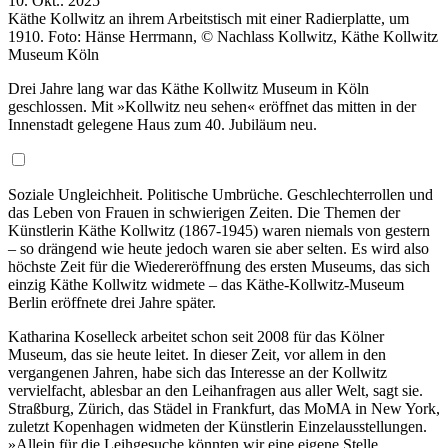
10. Okt.. 2025
Käthe Kollwitz an ihrem Arbeitstisch mit einer Radierplatte, um
1910. Foto: Hänse Herrmann, © Nachlass Kollwitz, Käthe Kollwitz
Museum Köln
Drei Jahre lang war das Käthe Kollwitz Museum in Köln
geschlossen. Mit »Kollwitz neu sehen« eröffnet das mitten in der
Innenstadt gelegene Haus zum 40. Jubiläum neu.
Soziale Ungleichheit. Politische Umbrüche. Geschlechterrollen und
das Leben von Frauen in schwierigen Zeiten. Die Themen der
Künstlerin Käthe Kollwitz (1867-1945) waren niemals von gestern
– so drängend wie heute jedoch waren sie aber selten. Es wird also
höchste Zeit für die Wiedereröffnung des ersten Museums, das sich
einzig Käthe Kollwitz widmete – das Käthe-Kollwitz-Museum
Berlin eröffnete drei Jahre später.
Katharina Koselleck arbeitet schon seit 2008 für das Kölner
Museum, das sie heute leitet. In dieser Zeit, vor allem in den
vergangenen Jahren, habe sich das Interesse an der Kollwitz
vervielfacht, ablesbar an den Leihanfragen aus aller Welt, sagt sie.
Straßburg, Zürich, das Städel in Frankfurt, das MoMA in New York,
zuletzt Kopenhagen widmeten der Künstlerin Einzelausstellungen.
»Allein für die Leihgesuche könnten wir eine eigene Stelle