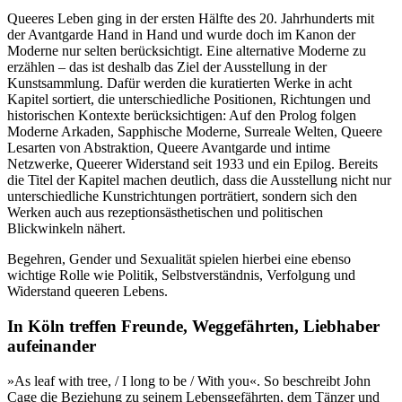
Queeres Leben ging in der ersten Hälfte des 20. Jahrhunderts mit
der Avantgarde Hand in Hand und wurde doch im Kanon der
Moderne nur selten berücksichtigt. Eine alternative Moderne zu
erzählen – das ist deshalb das Ziel der Ausstellung in der
Kunstsammlung. Dafür werden die kuratierten Werke in acht
Kapitel sortiert, die unterschiedliche Positionen, Richtungen und
historischen Kontexte berücksichtigen: Auf den Prolog folgen
Moderne Arkaden, Sapphische Moderne, Surreale Welten, Queere
Lesarten von Abstraktion, Queere Avantgarde und intime
Netzwerke, Queerer Widerstand seit 1933 und ein Epilog. Bereits
die Titel der Kapitel machen deutlich, dass die Ausstellung nicht nur
unterschiedliche Kunstrichtungen porträtiert, sondern sich den
Werken auch aus rezeptionsästhetischen und politischen
Blickwinkeln nähert.
Begehren, Gender und Sexualität spielen hierbei eine ebenso
wichtige Rolle wie Politik, Selbstverständnis, Verfolgung und
Widerstand queeren Lebens.
In Köln treffen Freunde, Weggefährten, Liebhaber
aufeinander
»As leaf with tree, / I long to be / With you«. So beschreibt John
Cage die Beziehung zu seinem Lebensgefährten, dem Tänzer und