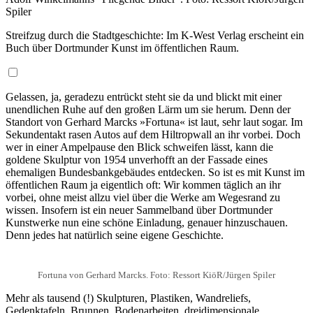
Spiler
Streifzug durch die Stadtgeschichte: Im K-West Verlag erscheint ein
Buch über Dortmunder Kunst im öffentlichen Raum.
Gelassen, ja, geradezu entrückt steht sie da und blickt mit einer
unendlichen Ruhe auf den großen Lärm um sie herum. Denn der
Standort von Gerhard Marcks »Fortuna« ist laut, sehr laut sogar. Im
Sekundentakt rasen Autos auf dem Hiltropwall an ihr vorbei. Doch
wer in einer Ampelpause den Blick schweifen lässt, kann die
goldene Skulptur von 1954 unverhofft an der Fassade eines
ehemaligen Bundesbankgebäudes entdecken. So ist es mit Kunst im
öffentlichen Raum ja eigentlich oft: Wir kommen täglich an ihr
vorbei, ohne meist allzu viel über die Werke am Wegesrand zu
wissen. Insofern ist ein neuer Sammelband über Dortmunder
Kunstwerke nun eine schöne Einladung, genauer hinzuschauen.
Denn jedes hat natürlich seine eigene Geschichte.
Fortuna von Gerhard Marcks. Foto: Ressort KiöR/Jürgen Spiler
Mehr als tausend (!) Skulpturen, Plastiken, Wandreliefs,
Gedenktafeln, Brunnen, Bodenarbeiten, dreidimensionale