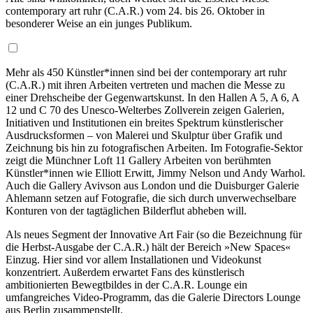
contemporary art ruhr (C.A.R.) vom 24. bis 26. Oktober in
besonderer Weise an ein junges Publikum.
Mehr als 450 Künstler*innen sind bei der contemporary art ruhr
(C.A.R.) mit ihren Arbeiten vertreten und machen die Messe zu
einer Drehscheibe der Gegenwartskunst. In den Hallen A 5, A 6, A
12 und C 70 des Unesco-Welterbes Zollverein zeigen Galerien,
Initiativen und Institutionen ein breites Spektrum künstlerischer
Ausdrucksformen – von Malerei und Skulptur über Grafik und
Zeichnung bis hin zu fotografischen Arbeiten. Im Fotografie-Sektor
zeigt die Münchner Loft 11 Gallery Arbeiten von berühmten
Künstler*innen wie Elliott Erwitt, Jimmy Nelson und Andy Warhol.
Auch die Gallery Avivson aus London und die Duisburger Galerie
Ahlemann setzen auf Fotografie, die sich durch unverwechselbare
Konturen von der tagtäglichen Bilderflut abheben will.
Als neues Segment der Innovative Art Fair (so die Bezeichnung für
die Herbst-Ausgabe der C.A.R.) hält der Bereich »New Spaces«
Einzug. Hier sind vor allem Installationen und Videokunst
konzentriert. Außerdem erwartet Fans des künstlerisch
ambitionierten Bewegtbildes in der C.A.R. Lounge ein
umfangreiches Video-Programm, das die Galerie Directors Lounge
aus Berlin zusammenstellt.