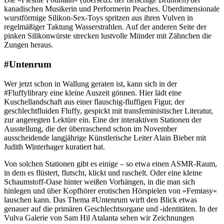
kanadischen Musikerin und Performerin Peaches. Überdimensionale
wurstförmige Silikon-Sex-Toys spritzen aus ihren Vulven in
regelmäßiger Taktung Wasserstrahlen. Auf der anderen Seite der
pinken Silikonwürste strecken lustvolle Münder mit Zähnchen die
Zungen heraus.
#Untenrum
Wer jetzt schon in Wallung geraten ist, kann sich in der
#Fluffylibrary eine kleine Auszeit gönnen. Hier lädt eine
Kuschellandschaft aus einer flauschig-fluffigen Figur, der
geschlechtfluiden Fluffy, gespickt mit transfeministischer Literatur,
zur angeregten Lektüre ein. Eine der interaktiven Stationen der
Ausstellung, die der überraschend schon im November
ausscheidende langjährige Künstlerische Leiter Alain Bieber mit
Judith Winterhager kuratiert hat.
Von solchen Stationen gibt es einige – so etwa einen ASMR-Raum,
in dem es flüstert, flutscht, klickt und raschelt. Oder eine kleine
Schaumstoff-Oase hinter weißen Vorhängen, in die man sich
hinlegen und über Kopfhörer erotischen Hörspielen von »Femtasy«
lauschen kann. Das Thema #Untenrum wirft den Blick etwas
genauer auf die primären Geschlechtsorgane und -identitäten. In der
Vulva Galerie von Sam Hil Atalanta sehen wir Zeichnungen