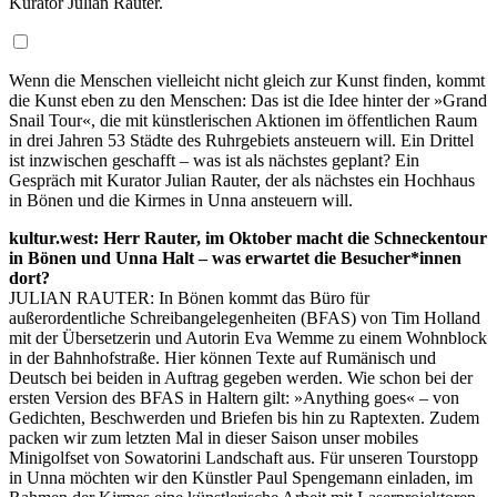
Kurator Julian Rauter.
Wenn die Menschen vielleicht nicht gleich zur Kunst finden, kommt
die Kunst eben zu den Menschen: Das ist die Idee hinter der »Grand
Snail Tour«, die mit künstlerischen Aktionen im öffentlichen Raum
in drei Jahren 53 Städte des Ruhrgebiets ansteuern will. Ein Drittel
ist inzwischen geschafft – was ist als nächstes geplant? Ein
Gespräch mit Kurator Julian Rauter, der als nächstes ein Hochhaus
in Bönen und die Kirmes in Unna ansteuern will.
kultur.west: Herr Rauter, im Oktober macht die Schneckentour
in Bönen und Unna Halt – was erwartet die Besucher*innen
dort?
JULIAN RAUTER: In Bönen kommt das Büro für
außerordentliche Schreibangelegenheiten (BFAS) von Tim Holland
mit der Übersetzerin und Autorin Eva Wemme zu einem Wohnblock
in der Bahnhofstraße. Hier können Texte auf Rumänisch und
Deutsch bei beiden in Auftrag gegeben werden. Wie schon bei der
ersten Version des BFAS in Haltern gilt: »Anything goes« – von
Gedichten, Beschwerden und Briefen bis hin zu Raptexten. Zudem
packen wir zum letzten Mal in dieser Saison unser mobiles
Minigolfset von Sowatorini Landschaft aus. Für unseren Tourstopp
in Unna möchten wir den Künstler Paul Spengemann einladen, im