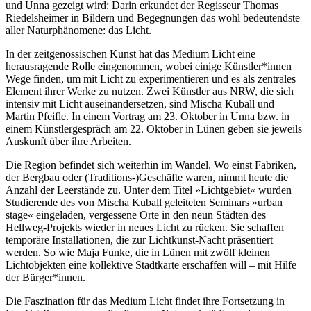
und Unna gezeigt wird: Darin erkundet der Regisseur Thomas
Riedelsheimer in Bildern und Begegnungen das wohl bedeutendste
aller Naturphänomene: das Licht.
In der zeitgenössischen Kunst hat das Medium Licht eine
herausragende Rolle eingenommen, wobei einige Künstler*innen
Wege finden, um mit Licht zu experimentieren und es als zentrales
Element ihrer Werke zu nutzen. Zwei Künstler aus NRW, die sich
intensiv mit Licht auseinandersetzen, sind Mischa Kuball und
Martin Pfeifle.
In einem Vortrag am 23. Oktober in Unna bzw. in
einem Künstlergespräch am 22. Oktober in Lünen geben sie jeweils
Auskunft über ihre Arbeiten.
Die Region befindet sich weiterhin im Wandel. Wo einst Fabriken,
der Bergbau oder (Traditions-)Geschäfte waren, nimmt heute die
Anzahl der Leerstände zu. Unter dem Titel »Lichtgebiet« wurden
Studierende des von Mischa Kuball geleiteten Seminars »urban
stage« eingeladen, vergessene Orte in den neun Städten des
Hellweg-Projekts wieder in neues Licht zu rücken. Sie schaffen
temporäre Installationen, die zur Lichtkunst-Nacht präsentiert
werden.
So wie Maja Funke, die in Lünen mit zwölf kleinen
Lichtobjekten eine kollektive Stadtkarte erschaffen will – mit Hilfe
der Bürger*innen.
Die Faszination für das Medium Licht findet ihre Fortsetzung in