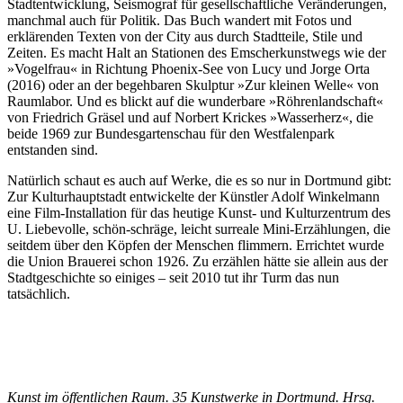
Stadtentwicklung, Seismograf für gesellschaftliche Veränderungen,
manchmal auch für Politik. Das Buch wandert mit Fotos und
erklärenden Texten von der City aus durch Stadtteile, Stile und
Zeiten. Es macht Halt an Stationen des Emscherkunstwegs wie der
»Vogelfrau« in Richtung Phoenix-See von Lucy und Jorge Orta
(2016) oder an der begehbaren Skulptur »Zur kleinen Welle« von
Raumlabor. Und es blickt auf die wunderbare »Röhrenlandschaft«
von Friedrich Gräsel und auf Norbert Krickes »Wasserherz«, die
beide 1969 zur Bundesgartenschau für den Westfalenpark
entstanden sind.
Natürlich schaut es auch auf Werke, die es so nur in Dortmund gibt:
Zur Kulturhauptstadt entwickelte der Künstler Adolf Winkelmann
eine Film-Installation für das heutige Kunst- und Kulturzentrum des
U. Liebevolle, schön-schräge, leicht surreale Mini-Erzählungen, die
seitdem über den Köpfen der Menschen flimmern. Errichtet wurde
die Union Brauerei schon 1926. Zu erzählen hätte sie allein aus der
Stadtgeschichte so einiges – seit 2010 tut ihr Turm das nun
tatsächlich.
Kunst im öffentlichen Raum. 35 Kunstwerke in Dortmund. Hrsg.