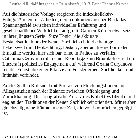
Reinhold Rudolf Junghans: »Frauenkopf«, 1913. Foto: Thomas Kersten
Auf die historische Vorlage reagieren die index.kollektiv-
Fotograf*innen mit Arbeiten, deren dokumentarischer Blick das
Spannungsfeld zwischen individueller Erfahrung und
gesellschaftlicher Wirklichkeit aufgreift. Carmen Körner etwa setzt
in ihrer jüngsten Serie »Suze Tonic« die akkurate
Bestandsaufnahme der Neuen Sachlichkeit in die heutige
Lebenswelt um: Beobachtung, Distanz, aber auch eine Form der
Empathie werden hier sichtbar, ohne in Pathos zu verfallen.
Catharina Cerny nimmt in einer Reportage zum Braunkohlestreit um
Lützerath politisches Engagement auf, während Oxana Guryanova
mit der Fotostudie einer Pflanze am Fenster erneut Sachlichkeit und
Intimität verbindet.
Auch Cynthia Ruf sucht mit Porträts von Flüchtlingsfrauen und
Alltagsstudien nach der Balance zwischen Offenlegung und
Zurückhaltung. Der fotografische Ansatz des Kollektivs bleibt damit
eng an den Traditionen der Neuen Sachlichkeit orientiert, öffnet aber
gleichzeitig neue Räume in einer Zeit, die von Umbrüchen geprägt
ist.
»O IHR MENSCHEN – NEUSACHLICHER BLICK IN