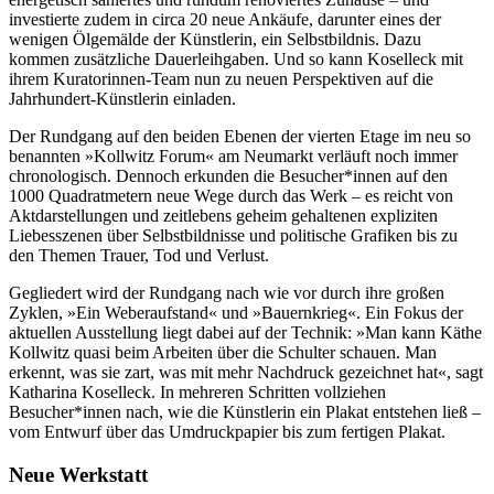
investierte zudem in circa 20 neue Ankäufe, darunter eines der
wenigen Ölgemälde der Künstlerin, ein Selbstbildnis. Dazu
kommen zusätzliche Dauerleihgaben. Und so kann Koselleck mit
ihrem Kuratorinnen-Team nun zu neuen Perspektiven auf die
Jahrhundert-Künstlerin einladen.
Der Rundgang auf den beiden Ebenen der vierten Etage im neu so
benannten »Kollwitz Forum« am Neumarkt verläuft noch immer
chronologisch. Dennoch erkunden die Besucher*innen auf den
1000 Quadratmetern neue Wege durch das Werk – es reicht von
Aktdarstellungen und zeitlebens geheim gehaltenen expliziten
Liebesszenen über Selbstbildnisse und politische Grafiken bis zu
den Themen Trauer, Tod und Verlust.
Gegliedert wird der Rundgang nach wie vor durch ihre großen
Zyklen, »Ein Weberaufstand« und »Bauernkrieg«. Ein Fokus der
aktuellen Ausstellung liegt dabei auf der Technik: »Man kann Käthe
Kollwitz quasi beim Arbeiten über die Schulter schauen. Man
erkennt, was sie zart, was mit mehr Nachdruck gezeichnet hat«, sagt
Katharina Koselleck. In mehreren Schritten vollziehen
Besucher*innen nach, wie die Künstlerin ein Plakat entstehen ließ –
vom Entwurf über das Umdruckpapier bis zum fertigen Plakat.
Neue Werkstatt