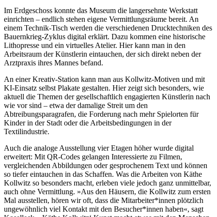
Im Erdgeschoss konnte das Museum die langersehnte Werkstatt
einrichten – endlich stehen eigene Vermittlungsräume bereit. An
einem Technik-Tisch werden die verschiedenen Drucktechniken des
Bauernkrieg-Zyklus digital erklärt. Dazu kommen eine historische
Lithopresse und ein virtuelles Atelier. Hier kann man in den
Arbeitsraum der Künstlerin eintauchen, der sich direkt neben der
Arztpraxis ihres Mannes befand.
An einer Kreativ-Station kann man aus Kollwitz-Motiven und mit
KI-Einsatz selbst Plakate gestalten. Hier zeigt sich besonders, wie
aktuell die Themen der gesellschaftlich engagierten Künstlerin nach
wie vor sind – etwa der damalige Streit um den
Abtreibungsparagrafen, die Forderung nach mehr Spielorten für
Kinder in der Stadt oder die Arbeitsbedingungen in der
Textilindustrie.
Auch die analoge Ausstellung vier Etagen höher wurde digital
erweitert: Mit QR-Codes gelangen Interessierte zu Filmen,
vergleichenden Abbildungen oder gesprochenem Text und können
so tiefer eintauchen in das Schaffen. Was die Arbeiten von Käthe
Kollwitz so besonders macht, erleben viele jedoch ganz unmittelbar,
auch ohne Vermittlung. »Aus den Häusern, die Kollwitz zum ersten
Mal ausstellen, hören wir oft, dass die Mitarbeiter*innen plötzlich
ungewöhnlich viel Kontakt mit den Besucher*innen haben«, sagt