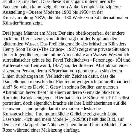
sichtbar zu machen. Dass diese Kunst ganz unterschiedliche
Facetten haben kann, zeigt die von Anke Kempkes konzipierte
Ausstellung »Queere Moderne 1900 bis 1950« in der
Kunstsammlung NRW, die über 130 Werke von 34 internationalen
Künstler*innen zeigt.
Drei junge Männer am Meer. Der eine oberkörperfrei, der andere
nackt am Ufer sitzend, vom dritten ragt nur der Kopf aus dem
glitzernden Wasser. Das Freilichtgemälde des britischen Künstlers
Henry Scott Tuke (»The Critics«, 1927) zeigt eine private Situation
dreier Jugendlicher, eine intime Atmosphäre am Wasser. Wesentlich
surrealistischer geht es bei Pavel Tchelitchews »Personage« (Öl und
Kaffeesatz auf Leinwand, 1927) zu, der düsteren Abstraktion einer
sitzenden Person, deren Körperbau von geometrisch skizzierten
Linien durchzogen ist. Vielleicht ein Zeichen dafür, dass die
Darstellungen menschlicher Figuren unweigerlich kulturell markiert
sind? So wie es David J. Getsy in seinen Studien zur queeren
Abstraktion hervorhebt? In einem anderen Gemälde blickt uns
Romaine Brooks entgegen. Hier hat sich die Künstlerin 1912 selbst
porträtiert, doch eigentlich brachte sie ihre Liebhaberinnen auf die
Leinwand – und prägte damit die moderne lesbische
Kunstgeschichte. Ihre mutmaßliche Geliebte zeigt auch Lotte
Laserstein. »Ich und mein Modell« (1929/30) heißt das Bild, auf
dem sie die körperliche Nähe zwischen ihr und ihrem Modell Traute
Rose während einer Malsitzung einfängt.