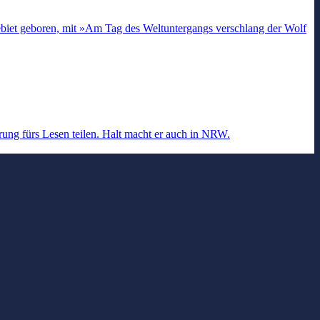
ebiet geboren, mit »Am Tag des Weltuntergangs verschlang der Wolf
ung fürs Lesen teilen. Halt macht er auch in NRW.