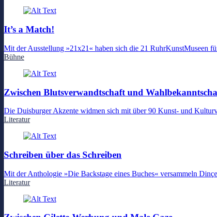
It’s a Match!
Mit der Ausstellung »21x21« haben sich die 21 RuhrKunstMuseen für
Bühne
Zwischen Blutsverwandtschaft und Wahlbekanntscha
Die Duisburger Akzente widmen sich mit über 90 Kunst- und Kultur
Literatur
Schreiben über das Schreiben
Mit der Anthologie »Die Backstage eines Buches« versammeln Dinçer
Literatur