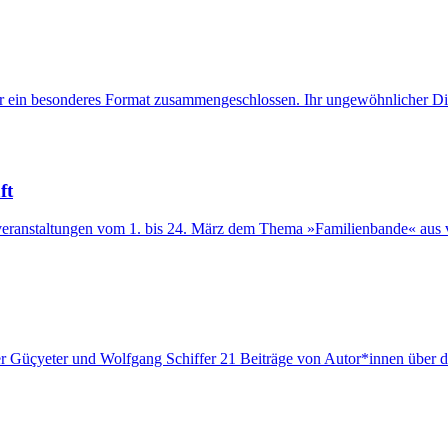
 ein besonderes Format zusammengeschlossen. Ihr ungewöhnlicher Dialo
ft
veranstaltungen vom 1. bis 24. März dem Thema »Familienbande« aus 
 Güçyeter und Wolfgang Schiffer 21 Beiträge von Autor*innen über d