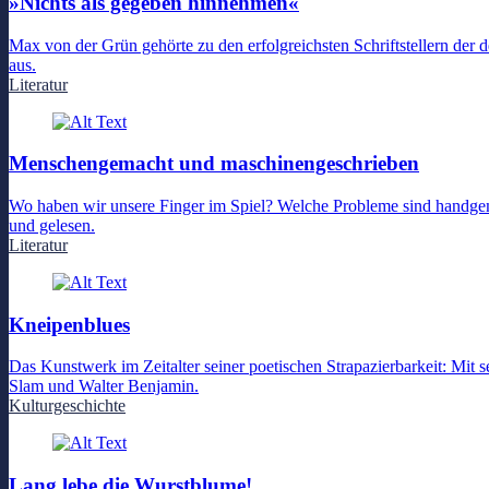
»Nichts als gegeben hinnehmen«
Max von der Grün gehörte zu den erfolgreichsten Schriftstellern der 
aus.
Literatur
Menschengemacht und maschinengeschrieben
Wo haben wir unsere Finger im Spiel? Welche Probleme sind handgema
und gelesen.
Literatur
Kneipenblues
Das Kunstwerk im Zeitalter seiner poetischen Strapazierbarkeit: Mit
Slam und Walter Benjamin.
Kulturgeschichte
Lang lebe die Wurstblume!