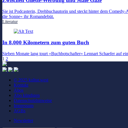
Zwischen Gilette-Werbung und Male Gaze
Sie ist Podcasterin, Drehbuchautorin und steckt hinter dem Comedy
die Sonne« ihr Romandebüt.
Literatur
In 8.000 Kilometern zum guten Buch
Sieben Monate lang tourt »Buchbotschafter« Lennart Schaefer auf ei
1
2
© 2025 kultur.west
Kontakt
Abos
Abo kündigen
Datenschutzhinweise
Impressum
AGBs
Newsletter