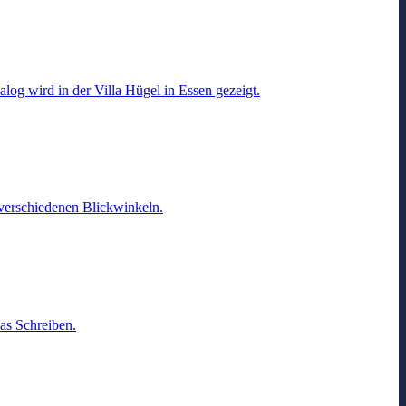
g wird in der Villa Hügel in Essen gezeigt.
verschiedenen Blickwinkeln.
as Schreiben.