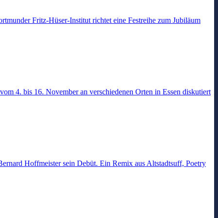
rtmunder Fritz-Hüser-Institut richtet eine Festreihe zum Jubiläum
vom 4. bis 16. November an verschiedenen Orten in Essen diskutiert
ernard Hoffmeister sein Debüt. Ein Remix aus Altstadtsuff, Poetry