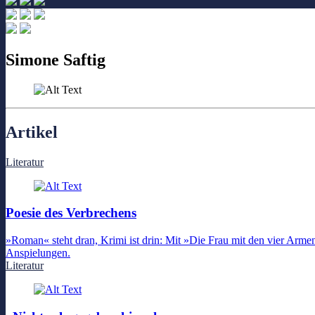
Simone Saftig
Artikel
Literatur
Poesie des Verbrechens
»Roman« steht dran, Krimi ist drin: Mit »Die Frau mit den vier Armen
Anspielungen.
Literatur