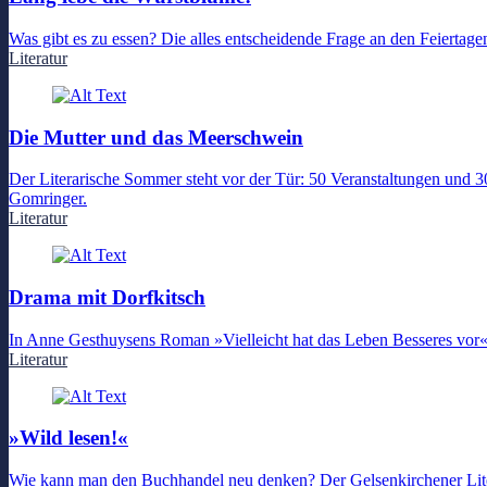
Was gibt es zu essen? Die alles entscheidende Frage an den Feiert
Literatur
Die Mutter und das Meerschwein
Der Literarische Sommer steht vor der Tür: 50 Veranstaltungen und 30
Gomringer.
Literatur
Drama mit Dorfkitsch
In Anne Gesthuysens Roman »Vielleicht hat das Leben Besseres vor« 
Literatur
»Wild lesen!«
Wie kann man den Buchhandel neu denken? Der Gelsenkirchener Liter