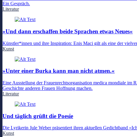
Ein Gespräch.
Literatur
»Und dann erschaffen beide Sprachen etwas Neues«
Künstler*innen und ihre Inspiration: Enis Maci gilt als eine der vi
Kunst
»Unter einer Burka kann man nicht atmen.«
Eine Ausstellung der Frauenrechtsorganisation medica mondiale im Rau
Geschichte anderen Frauen Hoffnung machen.
Literatur
Und täglich grüßt die Poesie
Die Lyrikerin Jule Weber präsentiert ihren aktuellen Gedichtband »Ic
Kunst