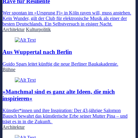
Rave für Resiliente
Wer spontan im »Ursprung Fi« in Köln raven will, muss anstehen.
Kein Wunder, gilt der Club für elektronische Musik als einer der
besten Deutschlands. Ein Selbstversuch in eisiger Nacht.
Architektur
Kulturpolitik
Aus Wuppertal nach Berlin
Guido Spars leitet künftig die neue Berliner Baukakademie.
Bühne
»Manchmal sind es ganz alte Ideen, die mich
inspirieren«
Künstler*innen und ihre Inspiration: Der 43-jährige Salomon
Bausch bewahrt das künstlerische Erbe seiner Mutter Pina – und
trägt es in in die Zukunft.
Architektur