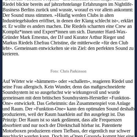
Riedel blickte bereits auf jahrzehntelange Erfahrungen im Nightlife-
Business Berlins zurück und wusste, worauf es vor allem ankommt:
Der Sound muss stimmen. »Häufig werden Clubs in alten
Industriegebäuden eröffnet, in denen der Klang schlecht ist«, erklärt
er. Er wollte es anders machen. Die Riedels scharrten eine Crew an
Kompliz*innen und Expert*innen um sich. Darunter Hard-Wax-
Gründer Mark Ernestus, der DJ und Kurator Arthur Rieger und
Markus Riedels Ehefrau Christine, die mittlerweile »für den Club
lebt«. Gemeinsam entwickelten sie ein Ziel: den perfekten Sound zu
kreieren.
Foto: Chris Parkinson
Auf Wörter wie »hämmern« oder »schallern«, reagieren Riedel und
seine Frau allergisch. Kein Wunder, denn das maßgeschneiderte
Soundsystem ist so ausgefuchst wie wirkungsvoll und wurde
gemeinsam mit dem britischen Soundsystem-Hersteller »Funktion-
One« entwickelt. Das Geheimnis: das Zusammenspiel von Anlage
und Raum. Der »Funktion-One« kann den optimalen Sound deshalb
produzieren, weil der Raum haarklein auf ihn ausgelegt ist. Das
Prinzip: Der Raum ist so stark gedämmt, dass alle Frequenzen
absorbiert und nur noch der Direktschall hörbar ist. Patentierte
Motorboxen produzieren einen Tiefbass, der eigentlich nur schwer
geschluckt werden kann. Doch im »Open Ground« kommt hier eine