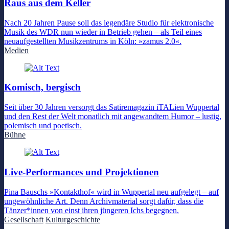
Raus aus dem Keller
Nach 20 Jahren Pause soll das legendäre Studio für elektronische
Musik des WDR nun wieder in Betrieb gehen – als Teil eines
neuaufgestellten Musikzentrums in Köln: »zamus 2.0«.
Medien
Komisch, bergisch
Seit über 30 Jahren versorgt das Satiremagazin iTALien Wuppertal
und den Rest der Welt monatlich mit angewandtem Humor – lustig,
polemisch und poetisch.
Bühne
Live-Performances und Projektionen
Pina Bauschs »Kontakthof« wird in Wuppertal neu aufgelegt – auf
ungewöhnliche Art. Denn Archivmaterial sorgt dafür, dass die
Tänzer*innen von einst ihren jüngeren Ichs begegnen.
Gesellschaft
Kulturgeschichte