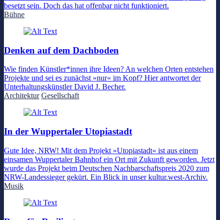
besetzt sein. Doch das hat offenbar nicht funktioniert.
Bühne
Denken auf dem Dachboden
Wie finden Künstler*innen ihre Ideen? An welchen Orten entstehen
Projekte und sei es zunächst »nur« im Kopf? Hier antwortet der
Unterhaltungskünstler David J. Becher.
Architektur
Gesellschaft
In der Wuppertaler Utopiastadt
Gute Idee, NRW! Mit dem Projekt »Utopiastadt« ist aus einem
einsamen Wuppertaler Bahnhof ein Ort mit Zukunft geworden. Jetzt
wurde das Projekt beim Deutschen Nachbarschaftspreis 2020 zum
NRW-Landessieger gekürt. Ein Blick in unser kultur.west-Archiv.
Musik