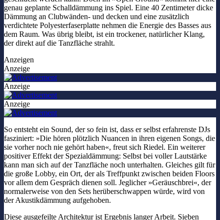
genau geplante Schalldämmung ins Spiel. Eine 40 Zentimeter dicke
Dämmung an Clubwänden- und decken und eine zusätzlich
verdichtete Polyesterfaserplatte nehmen die Energie des Basses aus
dem Raum. Was übrig bleibt, ist ein trockener, natürlicher Klang,
der direkt auf die Tanzfläche strahlt.
Anzeigen
Anzeige
Anzeige
Anzeige
So entsteht ein Sound, der so fein ist, dass er selbst erfahrenste DJs
fasziniert: »Die hören plötzlich Nuancen in ihren eigenen Songs, die
sie vorher noch nie gehört haben«, freut sich Riedel. Ein weiterer
positiver Effekt der Spezialdämmung: Selbst bei voller Lautstärke
kann man sich auf der Tanzfläche noch unterhalten. Gleiches gilt für
die große Lobby, ein Ort, der als Treffpunkt zwischen beiden Floors
vor allem dem Gespräch dienen soll. Jeglicher »Geräuschbrei«, der
normalerweise von den Sets herüberschwappen würde, wird von
der Akustikdämmung aufgehoben.
Diese ausgefeilte Architektur ist Ergebnis langer Arbeit. Sieben