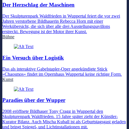
Der Herzschlag der Maschinen
Der Skulpturenpark Waldfrieden in Wuppertal feiert die vor zwei
Jahren verstorbene Bildhauerin Rebecca Horn mit einer
Werkübersicht, die sich über alle drei Ausstellungspavillons
erstreckt. Bewegung ist der Motor ihrer Kunst.
Bühne
Ein Versuch über Logistik
Das als interaktive Gabelstapler-Oper angekündigte Stück
»Chaosmos« findet im Opernhaus Wuppertal keine richtige Form.
Kunst
Paradies über der Wupper
2008 eröffnete Bildhauer Tony Cragg in Wuppertal den
Skulpturenpark Waldfrieden. 15 Jahre später zieht der Künstler-
Kurator Bilanz. Auch Mischa Kuball ist als Geburtstagsgast geladen
und bringt Spiegel- und Lichtinstallationen mit.