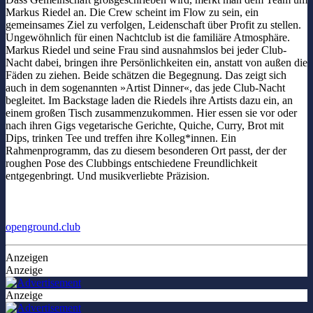
Markus Riedel an. Die Crew scheint im Flow zu sein, ein
gemeinsames Ziel zu verfolgen, Leidenschaft über Profit zu stellen.
Ungewöhnlich für einen Nachtclub ist die familiäre Atmosphäre.
Markus Riedel und seine Frau sind ausnahmslos bei jeder Club-
Nacht dabei, bringen ihre Persönlichkeiten ein, anstatt von außen die
Fäden zu ziehen. Beide schätzen die Begegnung. Das zeigt sich
auch in dem sogenannten »Artist Dinner«, das jede Club-Nacht
begleitet. Im Backstage laden die Riedels ihre Artists dazu ein, an
einem großen Tisch zusammenzukommen. Hier essen sie vor oder
nach ihren Gigs vegetarische Gerichte, Quiche, Curry, Brot mit
Dips, trinken Tee und treffen ihre Kolleg*innen. Ein
Rahmenprogramm, das zu diesem besonderen Ort passt, der der
roughen Pose des Clubbings entschiedene Freundlichkeit
entgegenbringt. Und musikverliebte Präzision.
openground.club
Anzeigen
Anzeige
Anzeige