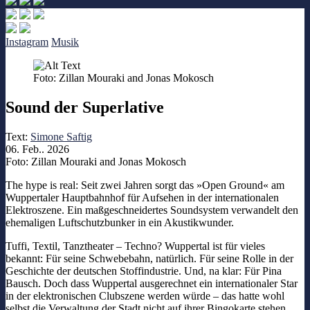
Instagram
Musik
Foto: Zillan Mouraki and Jonas Mokosch
Sound der Superlative
Text:
Simone Saftig
06. Feb.. 2026
Foto: Zillan Mouraki and Jonas Mokosch
The hype is real: Seit zwei Jahren sorgt das »Open Ground« am
Wuppertaler Hauptbahnhof für Aufsehen in der internationalen
Elektroszene. Ein maßgeschneidertes Soundsystem verwandelt den
ehemaligen Luftschutzbunker in ein Akustikwunder.
Tuffi, Textil, Tanztheater – Techno? Wuppertal ist für vieles
bekannt: Für seine Schwebebahn, natürlich. Für seine Rolle in der
Geschichte der deutschen Stoffindustrie. Und, na klar: Für Pina
Bausch. Doch dass Wuppertal ausgerechnet ein internationaler Star
in der elektronischen Clubszene werden würde – das hatte wohl
selbst die Verwaltung der Stadt nicht auf ihrer Bingokarte stehen.