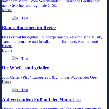
unter dem Motto »Vom Verschwinden« literarische Großkaliber,
neue Gesichter und regionale Größen.
Musik
Blaues Rauschen im Revier
Das Festival für digitale Soundexperimente, elektronische Musik,
Tanz, Performance und Installation in Dortmund, Bochum und
Essen.
Bühne
Die Würfel sind gefallen
John Cages »Play* Europeras 1 & 2« in der Wuppertaler Oper
Kunst
Auf vertrautem Fuß mit der Mona Lisa
Obwohl das Visiodrom keine originalen Werke von Leonardo da