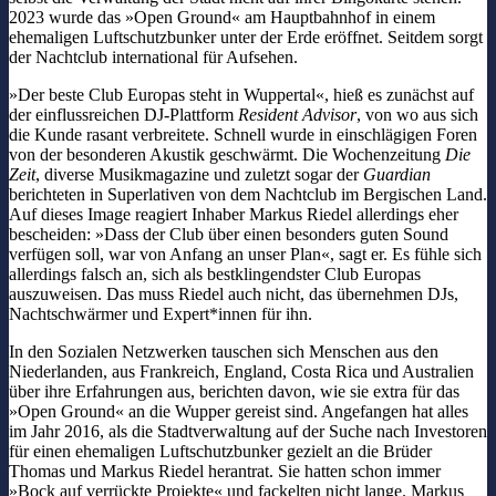
2023 wurde das »Open Ground« am Hauptbahnhof in einem
ehemaligen Luftschutzbunker unter der Erde eröffnet. Seitdem sorgt
der Nachtclub international für Aufsehen.
»Der beste Club Europas steht in Wuppertal«, hieß es zunächst auf
der einflussreichen DJ-Plattform
Resident Advisor
, von wo aus sich
die Kunde rasant verbreitete. Schnell wurde in einschlägigen Foren
von der besonderen Akustik geschwärmt. Die Wochenzeitung
Die
Zeit
, diverse Musikmagazine und zuletzt sogar der
Guardian
berichteten in Superlativen von dem Nachtclub im Bergischen Land.
Auf dieses Image reagiert Inhaber Markus Riedel allerdings eher
bescheiden: »Dass der Club über einen besonders guten Sound
verfügen soll, war von Anfang an unser Plan«, sagt er. Es fühle sich
allerdings falsch an, sich als bestklingendster Club Europas
auszuweisen. Das muss Riedel auch nicht, das übernehmen DJs,
Nachtschwärmer und Expert*innen für ihn.
In den Sozialen Netzwerken tauschen sich Menschen aus den
Niederlanden, aus Frankreich, England, Costa Rica und Australien
über ihre Erfahrungen aus, berichten davon, wie sie extra für das
»Open Ground« an die Wupper gereist sind. Angefangen hat alles
im Jahr 2016, als die Stadtverwaltung auf der Suche nach Investoren
für einen ehemaligen Luftschutzbunker gezielt an die Brüder
Thomas und Markus Riedel herantrat. Sie hatten schon immer
»Bock auf verrückte Projekte« und fackelten nicht lange. Markus