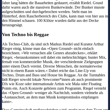
Jahre lang hätten die Bauarbeiten gedauert, erzählt Riedel. Grund
dafür waren auch die massiven Bunkerwände. Der Bunker musste
aufgeschnitten und durchgebrochen werden. Steht man im
Hinterhof, dem Raucherbereich des Clubs, kann man von hier aus in
den Himmel schauen. 100 Klötze wurden dafür aus der Decke
herausgesägt.
Von Techno bis Reggae
Als Techno-Club, da sind sich Markus Riedel und Kurator Arthur
Rieger einig, könne man das »Open Ground« nicht einfach
bezeichnen. »Wir versuchen alle Genres abzudecken«, erklärt
Rieger, »herauskommen soll dabei ein mehrschichtiger, bunter Mix,
fernab von kommerzieller Musik, der verschiedenste Zielgruppen
unter einem Dach vereint. Diverse Menschen, die normalerweise
nicht in einem Raum wären.« Dabei reiche das Line-Up von
Techno, Drum and Bass und House bis Reggae. An die Turntables
lädt Rieger sowohl lokale Newcomer*innen als auch prominente
DJs wie Koze oder internationale Artists wie Mala oder Floating
Points ein. Auch Konzerte gehören zum Programm. Riegel versteht
das »Open Ground« weniger als Nachtclub, sondern vielmehr als
»Austauschort, an dem man Musik kompromisslos empfangen
kann«.
Dass Gemeinschaft großgeschrieben wird, merkt man dem Team um