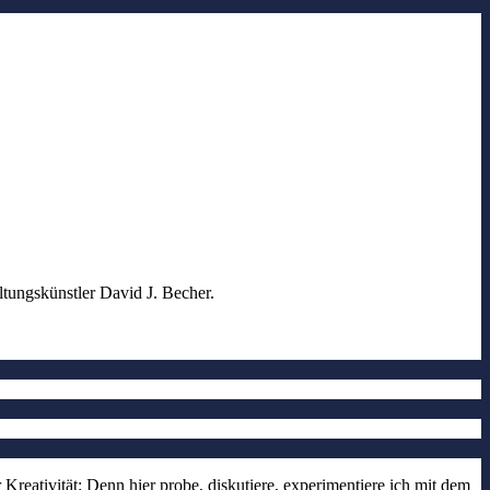
ltungskünstler David J. Becher.
reativität: Denn hier probe, diskutiere, experimentiere ich mit dem