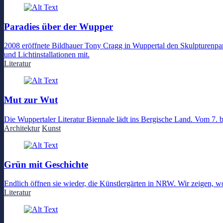
Paradies über der Wupper
2008 eröffnete Bildhauer Tony Cragg in Wuppertal den Skulpturenpark
und Lichtinstallationen mit.
Literatur
Mut zur Wut
Die Wuppertaler Literatur Biennale lädt ins Bergische Land. Vom 7. 
Architektur
Kunst
Grün mit Geschichte
Endlich öffnen sie wieder, die Künstlergärten in NRW. Wir zeigen, w
Literatur