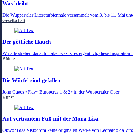
Was bleibt
Die Wuppertaler Literaturbiennale versammelt vom 3. bis 11. Mai un
Gesellschaft
Der göttliche Hauch
Wir alle streben danach – aber was ist es eigentlich, diese Inspirat
Bühne
Die Würfel sind gefallen
John Cages »Play* Europeras 1 & 2« in der Wuppertaler Oper
Kunst
Auf vertrautem Fuß mit der Mona Lisa
Obwohl das Visiodrom keine originalen Werke von Leonardo da Vinc