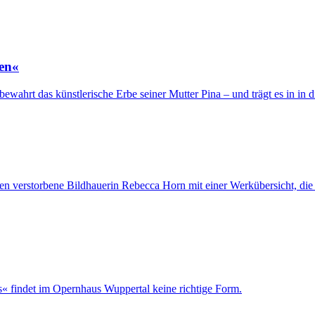
ren«
ewahrt das künstlerische Erbe seiner Mutter Pina – und trägt es in in 
en verstorbene Bildhauerin Rebecca Horn mit einer Werkübersicht, die s
« findet im Opernhaus Wuppertal keine richtige Form.