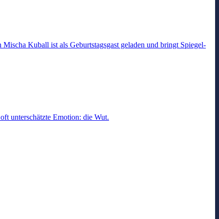
Mischa Kuball ist als Geburtstagsgast geladen und bringt Spiegel-
oft unterschätzte Emotion: die Wut.