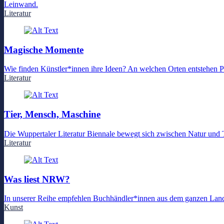
Leinwand.
Literatur
Magische Momente
Wie finden Künstler*innen ihre Ideen? An welchen Orten entstehen Pr
Literatur
Tier, Mensch, Maschine
Die Wuppertaler Literatur Biennale bewegt sich zwischen Natur und T
Literatur
Was liest NRW?
In unserer Reihe empfehlen Buchhändler*innen aus dem ganzen Lan
Kunst