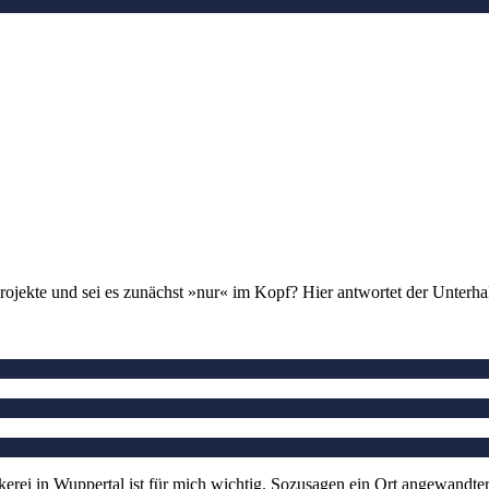
ojekte und sei es zunächst »nur« im Kopf? Hier antwortet der Unterha
ei in Wuppertal ist für mich wichtig. Sozusagen ein Ort angewandter K