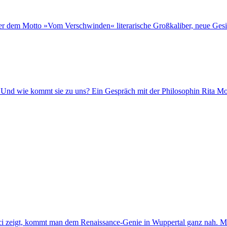
ter dem Motto »Vom Verschwinden« literarische Großkaliber, neue Gesi
ion? Und wie kommt sie zu uns? Ein Gespräch mit der Philosophin Rita Mo
i zeigt, kommt man dem Renaissance-Genie in Wuppertal ganz nah. Mö