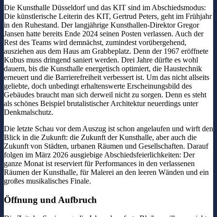
Die Kunsthalle Düsseldorf und das KIT sind im Abschiedsmodus:
Die künstlerische Leiterin des KIT, Gertrud Peters, geht im Frühjahr
in den Ruhestand. Der langjährige Kunsthallen-Direktor Gregor
Jansen hatte bereits Ende 2024 seinen Posten verlassen. Auch der
Rest des Teams wird demnächst, zumindest vorübergehend,
ausziehen aus dem Haus am Grabbeplatz. Denn der 1967 eröffnete
Kubus muss dringend saniert werden. Drei Jahre dürfte es wohl
dauern, bis die Kunsthalle energetisch optimiert, die Haustechnik
erneuert und die Barrierefreiheit verbessert ist. Um das nicht allseits
geliebte, doch unbedingt erhaltenswerte Erscheinungsbild des
Gebäudes braucht man sich derweil nicht zu sorgen. Denn es steht
als schönes Beispiel brutalistischer Architektur neuerdings unter
Denkmalschutz.
Die letzte Schau vor dem Auszug ist schon angelaufen und wirft den
Blick in die Zukunft: die Zukunft der Kunsthalle, aber auch die
Zukunft von Städten, urbanen Räumen und Gesellschaften. Darauf
folgen im März 2026 ausgiebige Abschiedsfeierlichkeiten: Der
ganze Monat ist reserviert für Performances in den verlassenen
Räumen der Kunsthalle, für Malerei an den leeren Wänden und ein
großes musikalisches Finale.
Öffnung und Aufbruch