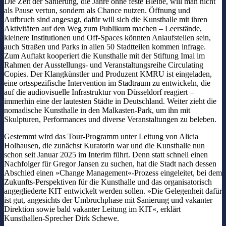
Die Zeit der Sanierung, die Jahre ohne feste Bleibe, will man nicht
als Pause vertun, sondern als Chance nutzen. Öffnung und
Aufbruch sind angesagt, dafür will sich die Kunsthalle mit ihren
Aktivitäten auf den Weg zum Publikum machen – Leerstände,
kleinere Institutionen und Off-Spaces könnten Anlaufstellen sein,
auch Straßen und Parks in allen 50 Stadtteilen kommen infrage.
Zum Auftakt kooperiert die Kunsthalle mit der Stiftung Imai im
Rahmen der Ausstellungs- und Veranstaltungsreihe Circulating
Copies. Der Klangkünstler und Produzent KMRU ist eingeladen,
eine ortsspezifische Intervention im Stadtraum zu entwickeln, die
auf die audiovisuelle Infrastruktur von Düsseldorf reagiert –
immerhin eine der lautesten Städte in Deutschland. Weiter zieht die
nomadische Kunsthalle in den Malkasten-Park, um ihn mit
Skulpturen, Performances und diverse Veranstaltungen zu beleben.
Gestemmt wird das Tour-Programm unter Leitung von Alicia
Holhausen, die zunächst Kuratorin war und die Kunsthalle nun
schon seit Januar 2025 im Interim führt. Denn statt schnell einen
Nachfolger für Gregor Jansen zu suchen, hat die Stadt nach dessen
Abschied einen »Change Management«-Prozess eingeleitet, bei dem
Zukunfts-Perspektiven für die Kunsthalle und das organisatorisch
angegliederte KIT entwickelt werden sollen. »Die Gelegenheit dafür
ist gut, angesichts der Umbruchphase mit Sanierung und vakanter
Direktion sowie bald vakanter Leitung im KIT«, erklärt
Kunsthallen-Sprecher Dirk Schewe.