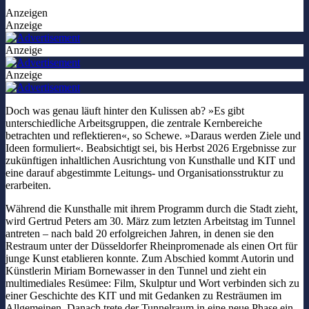
Anzeigen
Anzeige
Anzeige
Anzeige
Doch was genau läuft hinter den Kulissen ab? »Es gibt
unterschiedliche Arbeitsgruppen, die zentrale Kernbereiche
betrachten und reflektieren«, so Schewe. »Daraus werden Ziele und
Ideen formuliert«. Beabsichtigt sei, bis Herbst 2026 Ergebnisse zur
zukünftigen inhaltlichen Ausrichtung von Kunsthalle und KIT und
eine darauf abgestimmte Leitungs- und Organisationsstruktur zu
erarbeiten.
Während die Kunsthalle mit ihrem Programm durch die Stadt zieht,
wird Gertrud Peters am 30. März zum letzten Arbeitstag im Tunnel
antreten – nach bald 20 erfolgreichen Jahren, in denen sie den
Restraum unter der Düsseldorfer Rheinpromenade als einen Ort für
junge Kunst etablieren konnte. Zum Abschied kommt Autorin und
Künstlerin Miriam Bornewasser in den Tunnel und zieht ein
multimediales Resümee: Film, Skulptur und Wort verbinden sich zu
einer Geschichte des KIT und mit Gedanken zu Resträumen im
Allgemeinen. Danach trete der Tunnelraum in eine neue Phase ein,