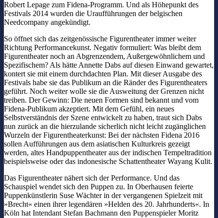
Robert Lepage zum Fidena-Programm. Und als Höhepunkt des
Festivals 2014 wurden die Uraufführungen der belgischen
Needcompany angekündigt.
So öffnet sich das zeitgenössische Figurentheater immer weiter
Richtung Performancekunst. Negativ formuliert: Was bleibt dem
Figurentheater noch an Abgrenzendem, Außergewöhnlichem und
Spezifischem? Als hätte Annette Dabs auf diesen Einwand gewartet,
kontert sie mit einem durchdachten Plan. Mit dieser Ausgabe des
Festivals habe sie das Publikum an die Ränder des Figurentheaters
geführt. Noch weiter wolle sie die Ausweitung der Grenzen nicht
treiben. Der Gewinn: Die neuen Formen sind bekannt und vom
Fidena-Publikum akzeptiert. Mit dem Gefühl, ein neues
Selbstverständnis der Szene entwickelt zu haben, traut sich Dabs
nun zurück an die hierzulande sicherlich nicht leicht zugänglichen
Wurzeln der Figurentheaterkunst: Bei der nächsten Fidena 2016
sollen Aufführungen aus dem asiatischen Kulturkreis gezeigt
werden, altes Handpuppentheater aus der indischen Tempeltradition
beispielsweise oder das indonesische Schattentheater Wayang Kulit.
Das Figurentheater nähert sich der Performance. Und das
Schauspiel wendet sich den Puppen zu. In Oberhausen feierte
Puppenkünstlerin Suse Wächter in der vergangenen Spielzeit mit
»Brecht« einen ihrer legendären »Helden des 20. Jahrhunderts«. In
Köln hat Intendant Stefan Bachmann den Puppenspieler Moritz