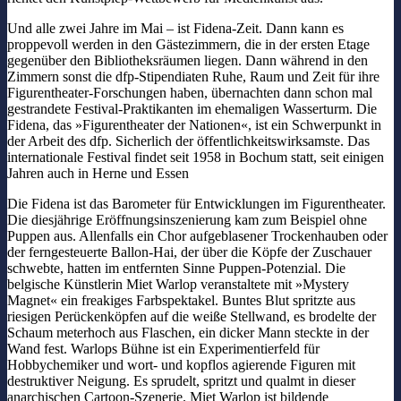
Und alle zwei Jahre im Mai – ist Fidena-Zeit. Dann kann es
proppevoll werden in den Gästezimmern, die in der ersten Etage
gegenüber den Bibliotheksräumen liegen. Dann während in den
Zimmern sonst die dfp-Stipendiaten Ruhe, Raum und Zeit für ihre
Figurentheater-Forschungen haben, übernachten dann schon mal
gestrandete Festival-Praktikanten im ehemaligen Wasserturm. Die
Fidena, das »Figurentheater der Nationen«, ist ein Schwerpunkt in
der Arbeit des dfp. Sicherlich der öffentlichkeitswirksamste. Das
internationale Festival findet seit 1958 in Bochum statt, seit einigen
Jahren auch in Herne und Essen
Die Fidena ist das Barometer für Entwicklungen im Figurentheater.
Die diesjährige Eröffnungsinszenierung kam zum Beispiel ohne
Puppen aus. Allenfalls ein Chor aufgeblasener Trockenhauben oder
der ferngesteuerte Ballon-Hai, der über die Köpfe der Zuschauer
schwebte, hatten im entfernten Sinne Puppen-Potenzial. Die
belgische Künstlerin Miet Warlop veranstaltete mit »Mystery
Magnet« ein freakiges Farbspektakel. Buntes Blut spritzte aus
riesigen Perückenköpfen auf die weiße Stellwand, es brodelte der
Schaum meterhoch aus Flaschen, ein dicker Mann steckte in der
Wand fest. Warlops Bühne ist ein Experimentierfeld für
Hobbychemiker und wort- und kopflos agierende Figuren mit
destruktiver Neigung. Es sprudelt, spritzt und qualmt in dieser
anarchischen Cartoon-Szenerie. Miet Warlop ist bildende