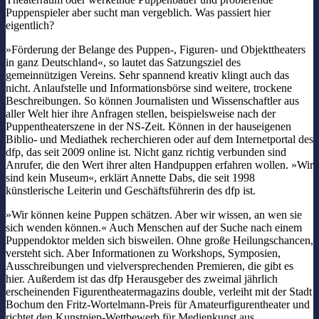
Puppenspieler aber sucht man vergeblich. Was passiert hier
eigentlich?
»Förderung der Belange des Puppen-, Figuren- und Objekttheaters
in ganz Deutschland«, so lautet das Satzungsziel des
gemeinnützigen Vereins. Sehr spannend kreativ klingt auch das
nicht. Anlaufstelle und Informationsbörse sind weitere, trockene
Beschreibungen. So können Journalisten und Wissenschaftler aus
aller Welt hier ihre Anfragen stellen, beispielsweise nach der
Puppentheaterszene in der NS-Zeit. Können in der hauseigenen
Biblio- und Mediathek recherchieren oder auf dem Internetportal des
dfp, das seit 2009 online ist. Nicht ganz richtig verbunden sind
Anrufer, die den Wert ihrer alten Handpuppen erfahren wollen. »Wir
sind kein Museum«, erklärt Annette Dabs, die seit 1998
künstlerische Leiterin und Geschäftsführerin des dfp ist.
»Wir können keine Puppen schätzen. Aber wir wissen, an wen sie
sich wenden können.« Auch Menschen auf der Suche nach einem
Puppendoktor melden sich bisweilen. Ohne große Heilungschancen,
versteht sich. Aber Informationen zu Workshops, Symposien,
Ausschreibungen und vielversprechenden Premieren, die gibt es
hier. Außerdem ist das dfp Herausgeber des zweimal jährlich
erscheinenden Figurentheatermagazins double, verleiht mit der Stadt
Bochum den Fritz-Wortelmann-Preis für Amateurfigurentheater und
richtet den Kunstpiep-Wettbewerb für Medienkunst aus.