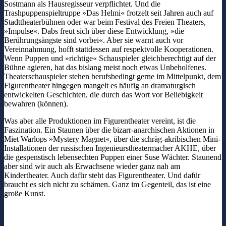
Sostmann als Hausregisseur verpflichtet. Und die
Trashpuppenspieltruppe »Das Helmi« frotzelt seit Jahren auch auf
Stadttheaterbühnen oder war beim Festival des Freien Theaters,
»Impulse«. Dabs freut sich über diese Entwicklung, »die
Berührungsängste sind vorbei«. Aber sie warnt auch vor
Vereinnahmung, hofft stattdessen auf respektvolle Kooperationen.
Wenn Puppen und »richtige« Schauspieler gleichberechtigt auf der
Bühne agieren, hat das bislang meist noch etwas Unbeholfenes.
Theaterschauspieler stehen berufsbedingt gerne im Mittelpunkt, dem
Figurentheater hingegen mangelt es häufig an dramaturgisch
entwickelten Geschichten, die durch das Wort vor Beliebigkeit
bewahren (können).
Was aber alle Produktionen im Figurentheater vereint, ist die
Faszination. Ein Staunen über die bizarr-anarchischen Aktionen in
Miet Warlops »Mystery Magnet«, über die schräg-akribischen Mini-
Installationen der russischen Ingenieurstheatermacher AKHE, über
die gespenstisch lebensechten Puppen einer Suse Wächter. Staunend
aber sind wir auch als Erwachsene wieder ganz nah am
Kindertheater. Auch dafür steht das Figurentheater. Und dafür
braucht es sich nicht zu schämen. Ganz im Gegenteil, das ist eine
große Kunst.