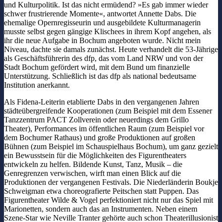
und Kulturpolitik. Ist das nicht ermüdend? »Es gab immer wieder
schwer frustrierende Momente«, antwortet Annette Dabs. Die
ehemalige Opernregisseurin und ausgebildete Kulturmanagerin
musste selbst gegen gängige Klischees in ihrem Kopf angehen, als
ihr die neue Aufgabe in Bochum angeboten wurde. Nicht mein
Niveau, dachte sie damals zunächst. Heute verhandelt die 53-Jährige
als Geschäftsführerin des dfp, das vom Land NRW und von der
Stadt Bochum gefördert wird, mit dem Bund um finanzielle
Unterstützung. Schließlich ist das dfp als national bedeutsame
Institution anerkannt.
Als Fidena-Leiterin etablierte Dabs in den vergangenen Jahren
städteübergreifende Kooperationen (zum Beispiel mit dem Essener
Tanzzentrum PACT Zollverein oder neuerdings dem Grillo
Theater), Performances im öffentlichen Raum (zum Beispiel vor
dem Bochumer Rathaus) und große Produktionen auf großen
Bühnen (zum Beispiel im Schauspielhaus Bochum), um ganz gezielt
ein Bewusstsein für die Möglichkeiten des Figurentheaters
entwickeln zu helfen. Bildende Kunst, Tanz, Musik – die
Genregrenzen verwischen, wirft man einen Blick auf die
Produktionen der vergangenen Festivals. Die Niederländerin Boukje
Schweigman etwa choreografierte Peitschen statt Puppen. Das
Figurentheater Wilde & Vogel perfektioniert nicht nur das Spiel mit
Marionetten, sondern auch das an Instrumenten. Neben einem
Szene-Star wie Neville Tranter gehörte auch schon Theaterillusionist