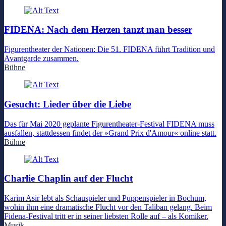
FIDENA: Nach dem Herzen tanzt man besser
Figurentheater der Nationen: Die 51. FIDENA führt Tradition und
Avantgarde zusammen.
Bühne
Gesucht: Lieder über die Liebe
Das für Mai 2020 geplante Figurentheater-Festival FIDENA muss
ausfallen, stattdessen findet der »Grand Prix d'Amour« online statt.
Bühne
Charlie Chaplin auf der Flucht
Karim Asir lebt als Schauspieler und Puppenspieler in Bochum,
wohin ihm eine dramatische Flucht vor den Taliban gelang. Beim
Fidena-Festival tritt er in seiner liebsten Rolle auf – als Komiker.
Musik