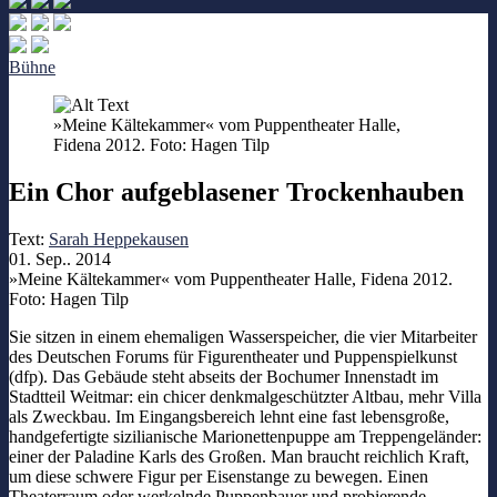
Bühne
»Meine Kältekammer« vom Puppentheater Halle,
Fidena 2012. Foto: Hagen Tilp
Ein Chor aufgeblasener Trockenhauben
Text:
Sarah Heppekausen
01. Sep.. 2014
»Meine Kältekammer« vom Puppentheater Halle, Fidena 2012.
Foto: Hagen Tilp
Sie sitzen in einem ehemaligen Wasserspeicher, die vier Mitarbeiter
des Deutschen Forums für Figurentheater und Puppenspielkunst
(dfp). Das Gebäude steht abseits der Bochumer Innenstadt im
Stadtteil Weitmar: ein chicer denkmalgeschützter Altbau, mehr Villa
als Zweckbau. Im Eingangsbereich lehnt eine fast lebensgroße,
handgefertigte sizilianische Marionettenpuppe am Treppengeländer:
einer der Paladine Karls des Großen. Man braucht reichlich Kraft,
um diese schwere Figur per Eisenstange zu bewegen. Einen
Theaterraum oder werkelnde Puppenbauer und probierende