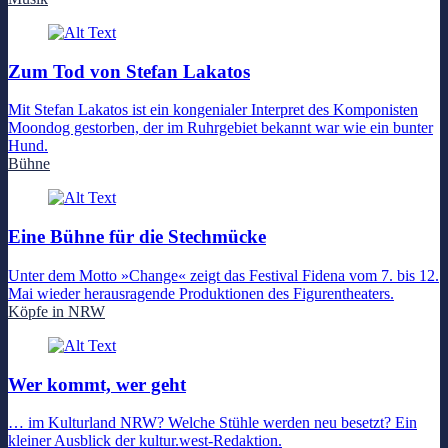
Zum Tod von Stefan Lakatos
Mit Stefan Lakatos ist ein kongenialer Interpret des Komponisten
Moondog gestorben, der im Ruhrgebiet bekannt war wie ein bunter
Hund.
Bühne
Eine Bühne für die Stechmücke
Unter dem Motto »Change« zeigt das Festival Fidena vom 7. bis 12.
Mai wieder herausragende Produktionen des Figurentheaters.
Köpfe in NRW
Wer kommt, wer geht
… im Kulturland NRW? Welche Stühle werden neu besetzt? Ein
kleiner Ausblick der kultur.west-Redaktion.