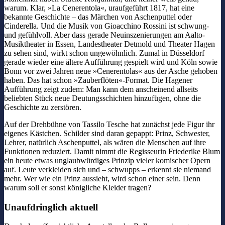
warum. Klar, »La Cenerentola«, uraufgeführt 1817, hat eine
bekannte Geschichte – das Märchen von Aschenputtel oder
Cinderella. Und die Musik von Gioacchino Rossini ist schwung-
und gefühlvoll. Aber dass gerade Neuinszenierungen am Aalto-
Musiktheater in Essen, Landestheater Detmold und Theater Hagen
zu sehen sind, wirkt schon ungewöhnlich. Zumal in Düsseldorf
gerade wieder eine ältere Aufführung gespielt wird und Köln sowie
Bonn vor zwei Jahren neue »Cenerentolas« aus der Asche gehoben
haben. Das hat schon »Zauberflöten«-Format. Die Hagener
Aufführung zeigt zudem: Man kann dem anscheinend allseits
beliebten Stück neue Deutungsschichten hinzufügen, ohne die
Geschichte zu zerstören.
Auf der Drehbühne von Tassilo Tesche hat zunächst jede Figur ihr
eigenes Kästchen. Schilder sind daran gepappt: Prinz, Schwester,
Lehrer, natürlich Aschenputtel, als wären die Menschen auf ihre
Funktionen reduziert. Damit nimmt die Regisseurin Friederike Blum
ein heute etwas unglaubwürdiges Prinzip vieler komischer Opern
auf. Leute verkleiden sich und – schwupps – erkennt sie niemand
mehr. Wer wie ein Prinz aussieht, wird schon einer sein. Denn
warum soll er sonst königliche Kleider tragen?
Unaufdringlich aktuell