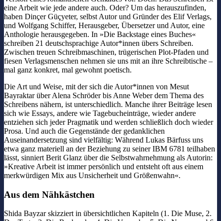
eine Arbeit wie jede andere auch. Oder? Um das herauszufinden,
haben Dinçer Güçyeter, selbst Autor und Gründer des Elif Verlags,
und Wolfgang Schiffer, Herausgeber, Übersetzer und Autor, eine
Anthologie herausgegeben. In »Die Backstage eines Buches«
schreiben 21 deutschsprachige Autor*innen übers Schreiben.
Zwischen treuen Schreibmaschinen, trügerischen Plot-Pfaden und
fiesen Verlagsmenschen nehmen sie uns mit an ihre Schreibtische –
mal ganz konkret, mal gewohnt poetisch.
Die Art und Weise, mit der sich die Autor*innen von Mesut
Bayraktar über Alena Schröder bis Anne Weber dem Thema des
Schreibens nähern, ist unterschiedlich. Manche ihrer Beiträge lesen
sich wie Essays, andere wie Tagebucheinträge, wieder andere
entziehen sich jeder Pragmatik und werden schließlich doch wieder
Prosa. Und auch die Gegenstände der gedanklichen
Auseinandersetzung sind vielfältig: Während Lukas Bärfuss uns
etwa ganz materiell an der Beziehung zu seiner IBM 6781 teilhaben
lässt, sinniert Berit Glanz über die Selbstwahrnehmung als Autorin:
»Kreative Arbeit ist immer persönlich und entsteht oft aus einem
merkwürdigen Mix aus Unsicherheit und Größenwahn«.
Aus dem Nähkästchen
Shida Bayzar skizziert in übersichtlichen Kapiteln (1. Die Muse, 2.