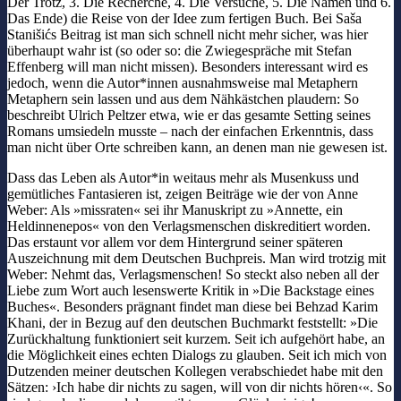
Der Trotz, 3. Die Recherche, 4. Die Versuche, 5. Die Namen und 6.
Das Ende) die Reise von der Idee zum fertigen Buch. Bei Saša
Stanišićs Beitrag ist man sich schnell nicht mehr sicher, was hier
überhaupt wahr ist (so oder so: die Zwiegespräche mit Stefan
Effenberg will man nicht missen). Besonders interessant wird es
jedoch, wenn die Autor*innen ausnahmsweise mal Metaphern
Metaphern sein lassen und aus dem Nähkästchen plaudern: So
beschreibt Ulrich Peltzer etwa, wie er das gesamte Setting seines
Romans umsiedeln musste – nach der einfachen Erkenntnis, dass
man nicht über Orte schreiben kann, an denen man nie gewesen ist.
Dass das Leben als Autor*in weitaus mehr als Musenkuss und
gemütliches Fantasieren ist, zeigen Beiträge wie der von Anne
Weber: Als »missraten« sei ihr Manuskript zu »Annette, ein
Heldinnenepos« von den Verlagsmenschen diskreditiert worden.
Das erstaunt vor allem vor dem Hintergrund seiner späteren
Auszeichnung mit dem Deutschen Buchpreis. Man wird trotzig mit
Weber: Nehmt das, Verlagsmenschen! So steckt also neben all der
Liebe zum Wort auch lesenswerte Kritik in »Die Backstage eines
Buches«. Besonders prägnant findet man diese bei Behzad Karim
Khani, der in Bezug auf den deutschen Buchmarkt feststellt: »Die
Zurückhaltung funktioniert seit kurzem. Seit ich aufgehört habe, an
die Möglichkeit eines echten Dialogs zu glauben. Seit ich mich von
Dutzenden meiner deutschen Kollegen verabschiedet habe mit den
Sätzen: ›Ich habe dir nichts zu sagen, will von dir nichts hören‹«. So