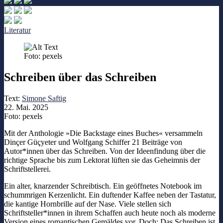
Literatur
Foto: pexels
Schreiben über das Schreiben
Text:
Simone Saftig
22. Mai. 2025
Foto: pexels
Mit der Anthologie »Die Backstage eines Buches« versammeln
Dinçer Güçyeter und Wolfgang Schiffer 21 Beiträge von
Autor*innen über das Schreiben. Von der Ideenfindung über die
richtige Sprache bis zum Lektorat lüften sie das Geheimnis der
Schriftstellerei.
Ein alter, knarzender Schreibtisch. Ein geöffnetes Notebook im
schummrigen Kerzenlicht. Ein duftender Kaffee neben der Tastatur,
die kantige Hornbrille auf der Nase. Viele stellen sich
Schriftsteller*innen in ihrem Schaffen auch heute noch als moderne
Version eines romantischen Gemäldes vor. Doch: Das Schreiben ist