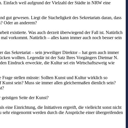
en. Einfach weil aufgrund der Vielzahl der Städte in NRW eine
d gut gewesen. Liegt die Stacheligkeit des Sekretariats daran, dass
en? Oder an anderem?
eit existierte. Was auch derzeit überwiegend der Fall ist. Natürlich
un mal vorkommt. Natürlich – alles kann immer auch noch besser sein
das Sekretariat – sein jeweiliger Direktor – hat gern auch immer
rücken wollten. Legendär ist der Satz Ihres Vorgängers Dietmar N.
den Eindruck erweckte, die Kultur sei ein Wirtschaftszweig wie
 Frage stellen müsste: Sollten Kunst und Kultur wirklich so
f Kunst sein? Muss sie immer allen gleichermaßen dienlich sein?
st?
r geistigen Seite der Kunst?
ine Einrichtung, die Initiativen ergreift, die vielleicht sonst nicht
 zu sehr eingenormt werden durch die Ansprüche einer übergreifenden