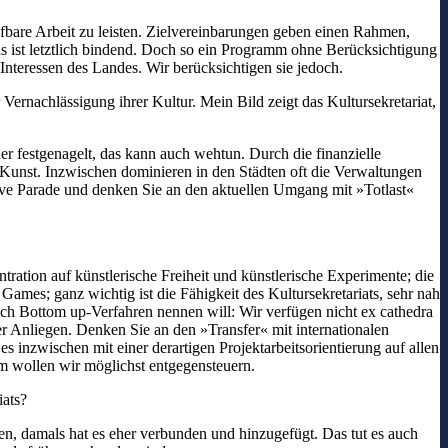
üfbare Arbeit zu leisten. Zielvereinbarungen geben einen Rahmen,
as ist letztlich bindend. Doch so ein Programm ohne Berücksichtigung
nteressen des Landes. Wir berücksichtigen sie jedoch.
r Vernachlässigung ihrer Kultur. Mein Bild zeigt das Kultursekretariat,
er festgenagelt, das kann auch wehtun. Durch die finanzielle
Kunst. Inzwischen dominieren in den Städten oft die Verwaltungen
Love Parade und denken Sie an den aktuellen Umgang mit »Totlast«
tration auf künstlerische Freiheit und künstlerische Experimente; die
ames; ganz wichtig ist die Fähigkeit des Kultursekretariats, sehr nah
 ich Bottom up-Verfahren nennen will: Wir verfügen nicht ex cathedra
r Anliegen. Denken Sie an den »Transfer« mit internationalen
 inzwischen mit einer derartigen Projektarbeitsorientierung auf allen
em wollen wir möglichst entgegensteuern.
iats?
en, damals hat es eher verbunden und hinzugefügt. Das tut es auch