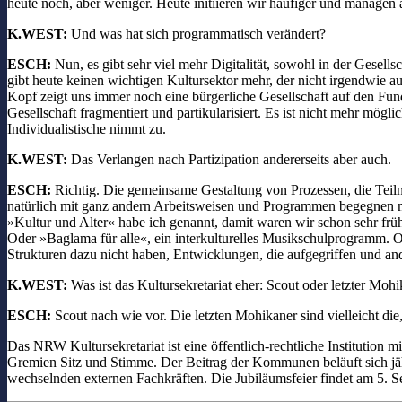
heute noch, aber weniger. Heute initiieren wir häufiger und managen 
K.WEST:
Und was hat sich programmatisch verändert?
ESCH:
Nun, es gibt sehr viel mehr Digitalität, sowohl in der Gesellsc
gibt heute keinen wichtigen Kultursektor mehr, der nicht irgendwie 
Kopf zeigt uns immer noch eine bürgerliche Gesellschaft auf den Funda
Gesellschaft fragmentiert und partikularisiert. Es ist nicht mehr mö
Individualistische nimmt zu.
K.WEST:
Das Verlangen nach Partizipation andererseits aber auch.
ESCH:
Richtig. Die gemeinsame Gestaltung von Prozessen, die Teiln
natürlich mit ganz andern Arbeitsweisen und Programmen begegnen mus
»Kultur und Alter« habe ich genannt, damit waren wir schon sehr früh
Oder »Baglama für alle«, ein interkulturelles Musikschulprogramm. Of
Strukturen dazu nicht haben, Entwicklungen, die aufgegriffen und a
K.WEST:
Was ist das Kultursekretariat eher: Scout oder letzter Moh
ESCH:
Scout nach wie vor. Die letzten Mohikaner sind vielleicht di
Das NRW Kultursekretariat ist eine öffentlich-rechtliche Institution
Gremien Sitz und Stimme. Der Beitrag der Kommunen beläuft sich jährl
wechselnden externen Fachkräften. Die Jubiläumsfeier findet am 5. Se