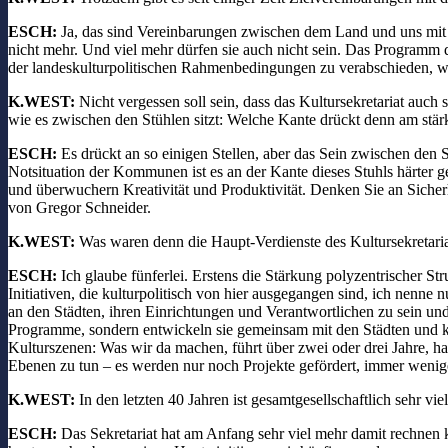
ESCH:
Ja, das sind Vereinbarungen zwischen dem Land und uns mit de
nicht mehr. Und viel mehr dürfen sie auch nicht sein. Das Programm d
der landeskulturpolitischen Rahmenbedingungen zu verabschieden, wär
K.WEST:
Nicht vergessen soll sein, dass das Kultursekretariat auch s
wie es zwischen den Stühlen sitzt: Welche Kante drückt denn am stär
ESCH:
Es drückt an so einigen Stellen, aber das Sein zwischen den 
Notsituation der Kommunen ist es an der Kante dieses Stuhls härte
und überwuchern Kreativität und Produktivität. Denken Sie an Sicher
von Gregor Schneider.
K.WEST:
Was waren denn die Haupt-Verdienste des Kultursekretariat
ESCH:
Ich glaube fünferlei. Erstens die Stärkung polyzentrischer St
Initiativen, die kulturpolitisch von hier ausgegangen sind, ich nenn
an den Städten, ihren Einrichtungen und Verantwortlichen zu sein und
Programme, sondern entwickeln sie gemeinsam mit den Städten und kün
Kulturszenen: Was wir da machen, führt über zwei oder drei Jahre, ha
Ebenen zu tun – es werden nur noch Projekte gefördert, immer weniger
K.WEST:
In den letzten 40 Jahren ist gesamtgesellschaftlich sehr vie
ESCH:
Das Sekretariat hat am Anfang sehr viel mehr damit rechnen 