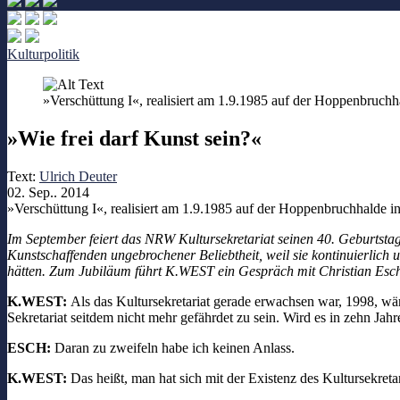
Kulturpolitik
»Verschüttung I«, realisiert am 1.9.1985 auf der Hoppenbruch
»Wie frei darf Kunst sein?«
Text:
Ulrich Deuter
02. Sep.. 2014
»Verschüttung I«, realisiert am 1.9.1985 auf der Hoppenbruchhalde 
Im September feiert das NRW Kultursekretariat seinen 40. Geburtstag.
Kunstschaffenden ungebrochener Beliebtheit, weil sie kontinuierlich 
hätten. Zum Jubiläum führt K.WEST ein Gespräch mit Christian Esch,
K.WEST:
Als das Kultursekretariat gerade erwachsen war, 1998, w
Sekretariat seitdem nicht mehr gefährdet zu sein. Wird es in zehn Jahr
ESCH:
Daran zu zweifeln habe ich keinen Anlass.
K.WEST:
Das heißt, man hat sich mit der Existenz des Kultursekret