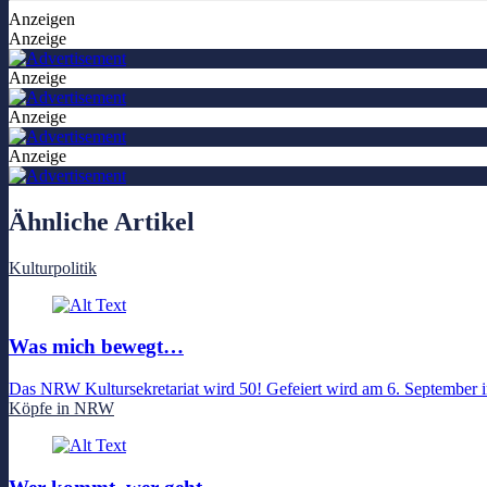
Anzeigen
Anzeige
Anzeige
Anzeige
Anzeige
Ähnliche Artikel
Kulturpolitik
Was mich bewegt…
Das NRW Kultursekretariat wird 50! Gefeiert wird am 6. September i
Köpfe in NRW