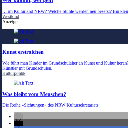
Wer kommt, wer geht
… im Kulturland NRW? Welche Stühle werden neu besetzt? Ein kleine
Westkind
Anzeige
Kunst erstrolchen
Wie führt man Kinder im Grundschulalter an Kunst und Kultur heran?
Künstler mit Grundschulen.
Kulturpolitik
Was bleibt vom Menschen?
Die Reihe »Sichtungen« des NRW Kultursekretariats