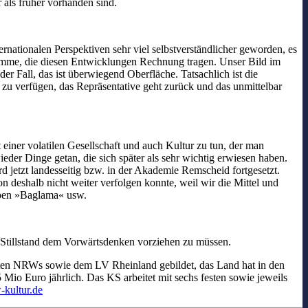
 als früher vorhanden sind.
nternationalen Perspektiven sehr viel selbstverständlicher geworden, es
gramme, die diesen Entwicklungen Rechnung tragen. Unser Bild im
er Fall, das ist überwiegend Oberfläche. Tatsachlich ist die
 zu verfügen, das Repräsentative geht zurück und das unmittelbar
iner volatilen Gesellschaft und auch Kultur zu tun, der man
der Dinge getan, die sich später als sehr wichtig erwiesen haben.
d jetzt landesseitig bzw. in der Akademie Remscheid fortgesetzt.
n deshalb nicht weiter verfolgen konnte, weil wir die Mittel und
 eben »Baglama« usw.
en Stillstand dem Vorwärtsdenken vorziehen zu müssen.
Städten NRWs sowie dem LV Rheinland gebildet, das Land hat in den
 Mio Euro jährlich. Das KS arbeitet mit sechs festen sowie jeweils
kultur.de