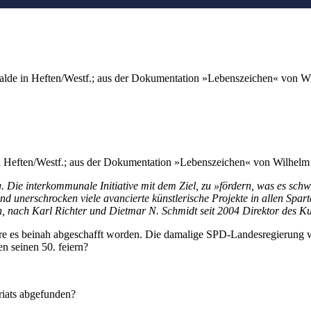
halde in Heften/Westf.; aus der Dokumentation »Lebenszeichen« von W
in Heften/Westf.; aus der Dokumentation »Lebenszeichen« von Wilhelm
 Die interkommunale Initiative mit dem Ziel, zu »fördern, was es schwer
und unerschrocken viele avancierte künstlerische Projekte in allen Spa
 nach Karl Richter und Dietmar N. Schmidt seit 2004 Direktor des Kul
äre es beinah abgeschafft worden. Die damalige SPD-Landesregierung w
en seinen 50. feiern?
ariats abgefunden?