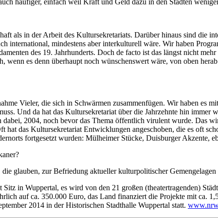
auch häufiger, einfach weil Kraft und Geld dazu in den Städten weniger
haft als in der Arbeit des Kultursekretariats. Darüber hinaus sind die i
auch international, mindestens aber interkulturell wäre. Wir haben Pro
menten des 19. Jahrhunderts. Doch de facto ist das längst nicht mehr d
glich, wenn es denn überhaupt noch wünschenswert wäre, von oben herab
ahme Vieler, die sich in Schwärmen zusammenfügen. Wir haben es mit e
s. Und da hat das Kultursekretariat über die Jahrzehnte hin immer wie
 dabei, 2004, noch bevor das Thema öffentlich virulent wurde. Das wir
t hat das Kultursekretariat Entwicklungen angeschoben, die es oft scho
ndernorts fortgesetzt wurden: Mülheimer Stücke, Duisburger Akzente,
ikaner?
e, die glauben, zur Befriedung aktueller kulturpolitischer Gemengelag
 mit Sitz in Wuppertal, es wird von den 21 großen (theatertragenden) 
ich auf ca. 350.000 Euro, das Land finanziert die Projekte mit ca. 1,5
ptember 2014 in der Historischen Stadthalle Wuppertal statt.
www.nrw-