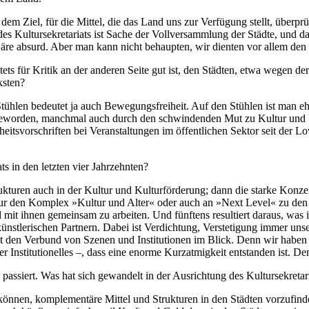
m Ziel, für die Mittel, die das Land uns zur Verfügung stellt, überpr
es Kultursekretariats ist Sache der Vollversammlung der Städte, und d
e absurd. Aber man kann nicht behaupten, wir dienten vor allem den I
tets für Kritik an der anderen Seite gut ist, den Städten, etwa wegen de
ksten?
Stühlen bedeutet ja auch Bewegungsfreiheit. Auf den Stühlen ist man eh
r geworden, manchmal auch durch den schwindenden Mut zu Kultur und 
heitsvorschriften bei Veranstaltungen im öffentlichen Sektor seit der 
s in den letzten vier Jahrzehnten?
rukturen auch in der Kultur und Kulturförderung; dann die starke Konzen
e nur den Komplex »Kultur und Alter« oder auch an »Next Level« zu den G
 mit ihnen gemeinsam zu arbeiten. Und fünftens resultiert daraus, was
stlerischen Partnern. Dabei ist Verdichtung, Verstetigung immer unse
t den Verbund von Szenen und Institutionen im Blick. Denn wir haben es
 Institutionelles –, dass eine enorme Kurzatmigkeit entstanden ist. D
l passiert. Was hat sich gewandelt in der Ausrichtung des Kultursekretar
können, komplementäre Mittel und Strukturen in den Städten vorzufind