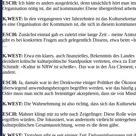
ESCH:
Ich hätte es anders ausgedrückt, denn tatsächlich hört man i
Organisation nötig ist, die auf kommunaler Ebene übergreifend arbeite
K.WEST:
In den vergangenen vier Jahrzehnten ist das Kultursekreta
es eine Organisation der Kommunen ist, die sich in diesem kommune
ESCH:
Zunächst einmal gab es zuletzt eine lange Zeit – meine Amtsze
gibt es bei konkreten Fragen auch gelegentlich Dissens, etwa beim »I
…
K.WEST:
Etwa ein klares, auch finanzielles, Bekenntnis des Lande
dezidiert kritische kulturpolitische Standpunkte vertreten, etwa zu 
Schmidt: »Kultur in NRW ist scheiße«. Das war in der Ära Clement, d
andere.
ESCH:
Ja, damals war in der Denkweise einiger Politiker die Ökonom
überwiegend anwendungsbezogen begriffen werden, wie das häufig gesc
Oder muss man nicht auch freimütiger akzeptieren, dass sie von Min
K.WEST:
Die Wahrnehmung ist also richtig, dass sich das Kultursekr
ESCH:
Mahner klingt mir zu sehr nach Zeigefinger. Diese Rolle würde 
ergriffen würden. Die fokussiert, was andernorts vielleicht untergeh
kulturpolitischen Gesamtausrichtung, wenn es die denn gäbe.
K.WEST:
Trotzdem gibt es seit einiger Zeit Zielvereinbarungen mit