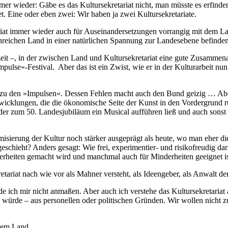
mmer wieder: Gäbe es das Kultursekretariat nicht, man müsste es erfind
t. Eine oder eben zwei: Wir haben ja zwei Kultursekretariate.
riat immer wieder auch für Auseinandersetzungen vorrangig mit dem Lan
nreichen Land in einer natürlichen Spannung zur Landesebene befind
it –, in der zwischen Land und Kultursekretariat eine gute Zusammenarb
mpulse«-Festival. Aber das ist ein Zwist, wie er in der Kulturarbeit n
s zu den »Impulsen«. Dessen Fehlen macht auch den Bund geizig … Aber 
Entwicklungen, die die ökonomische Seite der Kunst in den Vordergrund 
er zum 50. Landesjubiläum ein Musical aufführen ließ und auch sonst 
isierung der Kultur noch stärker ausgeprägt als heute, wo man eher die
hieht? Anders gesagt: Wie frei, experimentier- und risikofreudig dar
derheiten gemacht wird und manchmal auch für Minderheiten geeignet i
etariat nach wie vor als Mahner versteht, als Ideengeber, als Anwalt de
ich mir nicht anmaßen. Aber auch ich verstehe das Kultursekretariat als e
en würde – aus personellen oder politischen Gründen. Wir wollen nicht
 dem Land.