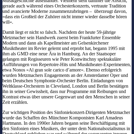
Musikgeschichte auseinander. Vielmehr steht dahinter die Absicht,
gerade auch während eines Orchesterkonzerts, vertraute Tradition
und avancierte Moderne zusammenzubringen – überzeugt davon,
»dass ein Großteil der Zuhörer nicht immer wieder dasselbe hören
will«.
Damit liegt er nicht so falsch. Nachdem der heute 59-jährige
Metzmacher sein Handwerk zuerst beim Frankfurter Ensemble
Modern und dann als Kapellmeister am Gelsenkirchener
Musiktheater im Revier gelernt und erprobt hat, begann 1995 mit
ihm als GMD eine neue Ära in Hamburg. An der Staatsoper
gelangen mit Regisseuren wie Peter Konwitschny spektakuläre
Aufführungen von Repertoire-Hits und Musiktheater-Experimenten,
etwa Nonos »Al gran sole carico d’amore«. Ebenso erfolgreich
wurden Metzmachers Engagements an der Amsterdamer Oper und
beim Deutschen Symphonie-Orchester Berlin. Einladungen von
Weltklasse-Orchestern in Cleveland, London und Berlin bestätigen
ihn in seiner Gewissheit, dass nur Programme mit Reibungen und
Kontrast etwas über unsere Gegenwart und den Menschen in seiner
Zeit erzählen.
Zur wichtigen Position des Sinfoniekonzert-Dirigenten Metzmacher
wurde das Schaffen des Münchner Komponisten Karl Amadeus
Hartmann. In den 1990er Jahren begann seine Beschäftigung mit
den Sinfonien eines Musikers, der unter dem Nationalsozialismus in
Deutschland geblieben war und während der sogenannten inneren