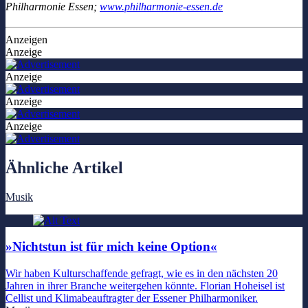
Philharmonie Essen;
www.philharmonie-essen.de
Anzeigen
Anzeige
Anzeige
Anzeige
Anzeige
Ähnliche Artikel
Musik
»Nichtstun ist für mich keine Option«
Wir haben Kulturschaffende gefragt, wie es in den nächsten 20
Jahren in ihrer Branche weitergehen könnte. Florian Hoheisel ist
Cellist und Klimabeauftragter der Essener Philharmoniker.