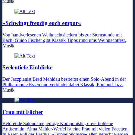
Musik
»Schwingt freudig euch empor«
Von handverlesenen Weihnachtsliedern bis zur Sternstunde mit
Bach: Guido Fischer gibt Klassik-Tipps rund ums Weihnachtfest.
Musik
Seelentiefe Einblicke
Der Jazzpianist Brad Mehldau bestreitet einen Solo-Abend in der
Philharmonie Essen und verbindet dabei Klassik, Pop und Jazz.
Musik
Frau mit Fächer
Betörende Salondame, eifrige Komponistin, unverhohlene
Antisemitin: Alma Mahler-Werfel ist eine Frau mit vielen Facetten.
In Essen will das Festival »Doppelbildnisse« allen gerecht werden.