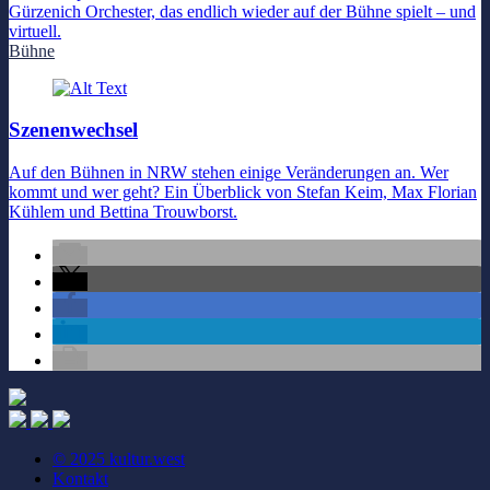
Gürzenich Orchester, das endlich wieder auf der Bühne spielt – und
virtuell.
Bühne
Szenenwechsel
Auf den Bühnen in NRW stehen einige Veränderungen an. Wer
kommt und wer geht? Ein Überblick von Stefan Keim, Max Florian
Kühlem und Bettina Trouwborst.
© 2025 kultur.west
Kontakt