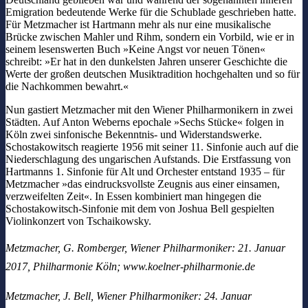
Emigration bedeutende Werke für die Schublade geschrieben hatte.
Für Metzmacher ist Hartmann mehr als nur eine musikalische
Brücke zwischen Mahler und Rihm, sondern ein Vorbild, wie er in
seinem lesenswerten Buch »Keine Angst vor neuen Tönen«
schreibt: »Er hat in den dunkelsten Jahren unserer Geschichte die
Werte der großen deutschen Musiktradition hochgehalten und so für
die Nachkommen bewahrt.«
Nun gastiert Metzmacher mit den Wiener Philharmonikern in zwei
Städten. Auf Anton Weberns epochale »Sechs Stücke« folgen in
Köln zwei sinfonische Bekenntnis- und Widerstandswerke.
Schostakowitsch reagierte 1956 mit seiner 11. Sinfonie auch auf die
Niederschlagung des ungarischen Aufstands. Die Erstfassung von
Hartmanns 1. Sinfonie für Alt und Orchester entstand 1935 – für
Metzmacher »das eindrucksvollste Zeugnis aus einer einsamen,
verzweifelten Zeit«. In Essen kombiniert man hingegen die
Schostakowitsch-Sinfonie mit dem von Joshua Bell gespielten
Violinkonzert von Tschaikowsky.
Metzmacher, G. Romberger, Wiener Philharmoniker:
21. Januar
2017, Philharmonie Köln; www.koelner-philharmonie.de
Metzmacher, J. Bell, Wiener Philharmoniker:
24. Januar