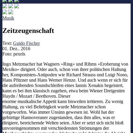
Musik
Zeitzeugenschaft
Text:
Guido Fischer
01. Dez.. 2016
Foto: pexels
Ingo Metzmacher hat Wagners »Ring« und Rihms »Eroberung von
Mexiko« dirigiert. Oder auch, schon von ihrer politischen Haltung
her, Komponisten-Antipoden wie Richard Strauss und Luigi Nono,
Hans Pfitzner und Hans Werner Henze. Und auch wenn er sich für
die aufreibenden Soundschleifen eines Iannis Xenakis begeistert,
kann es bei ihm klassisch zugehen, etwa beim Wiener Dreigestirn
Haydn / Mozart / Beethoven. Dieser
enorme musikalische Appetit kann bisweilen irritieren. Zu wenig
Haltung, zu viel Beliebigkeit wurde Metzmacher schon
vorgeworfen. Was immer Unsinn gewesen ist. Wohl hat der
gebürtige Hannoveraner zugestanden, dass ihm alles, was er
dirigiere, bereichernde Welten seien. Aber er setzt sich nicht bloß
unvoreingenommen mit verschiedensten Strömungen der