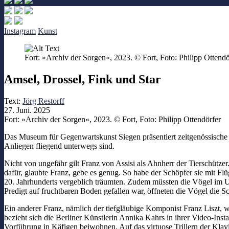
Instagram
Kunst
Fort: »Archiv der Sorgen«, 2023. © Fort, Foto: Philipp Ottendö
Amsel, Drossel, Fink und Star
Text:
Jörg Restorff
27. Juni. 2025
Fort: »Archiv der Sorgen«, 2023. © Fort, Foto: Philipp Ottendörfer
Das Museum für Gegenwartskunst Siegen präsentiert zeitgenössische Ku
Anliegen fliegend unterwegs sind.
Nicht von ungefähr gilt Franz von Assisi als Ahnherr der Tierschütze
dafür, glaubte Franz, gebe es genug. So habe der Schöpfer sie mit Fl
20. Jahrhunderts vergeblich träumten. Zudem müssten die Vögel im Un
Predigt auf fruchtbaren Boden gefallen war, öffneten die Vögel die S
Ein anderer Franz, nämlich der tiefgläubige Komponist Franz Liszt, w
bezieht sich die Berliner Künstlerin Annika Kahrs in ihrer Video-Inst
Vorführung in Käfigen beiwohnen. Auf das virtuose Trillern der Klav