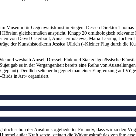
ng im Museum für Gegenwartskunst in Siegen. Dessen Direktor Thomas T
örsinn gleichermaßen anspricht. Knapp 20 ornithologisch relevante Ku
iten von David Claerbout, Anna Jermolaewa, Maria Lassnig, Jochen Lem
äge der Kunsthistorikerin Jessica Ullrich (»Kleiner Flug durch die K
e und weshalb Amsel, Drossel, Fink und Star zeitgenössische Künstle
 Sujet gab es in der Vergangenheit bereits eine Reihe von Ausstellun
026 geplant). Deutlich seltener begegnet man einer Eingrenzung auf 
Birds in Art« organisiert.
eugt doch schon der Ausdruck »gefiederter Freund«, dass wir zu den Vö
 Himmel außer Kraft setzte, steigert die Wirkungskraft des von ihm ers