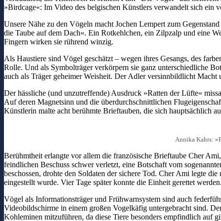
»Birdcage«: Im Video des belgischen Künstlers verwandelt sich ein vo
Unsere Nähe zu den Vögeln macht Jochen Lempert zum Gegenstand sei
die Taube auf dem Dach«. Ein Rotkehlchen, ein Zilpzalp und eine We
Fingern wirken sie rührend winzig.
Als Haustiere sind Vögel geschätzt – wegen ihres Gesangs, des farbe
Rolle. Und als Symbolträger verkörpern sie ganz unterschiedliche B
auch als Träger geheimer Weisheit. Der Adler versinnbildlicht Macht
Der hässliche (und unzutreffende) Ausdruck »Ratten der Lüfte« missac
Auf deren Magnetsinn und die überdurchschnittlichen Flugeigenschaft
Künstlerin malte acht berühmte Brieftauben, die sich hauptsächlich a
Annika Kahrs: »P
Berühmtheit erlangte vor allem die französische Brieftaube Cher Am
feindlichen Beschuss schwer verletzt, eine Botschaft vom sogenannte
beschossen, drohte den Soldaten der sichere Tod. Cher Ami legte die 
eingestellt wurde. Vier Tage später konnte die Einheit gerettet werd
Vögel als Informationsträger und Frühwarnsystem sind auch federführe
Videobildschirme in einem großen Vogelkäfig untergebracht sind. Der 
Kohleminen mitzuführen, da diese Tiere besonders empfindlich auf gi