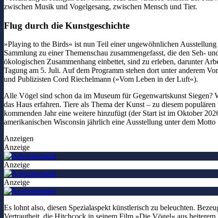
zwischen Musik und Vogelgesang, zwischen Mensch und Tier.
Flug durch die Kunstgeschichte
»Playing to the Birds« ist nun Teil einer ungewöhnlichen Ausstellu
Sammlung zu einer Themenschau zusammengefasst, die den Seh- und H
ökologischen Zusammenhang einbettet, sind zu erleben, darunter Arbe
Tagung am 5. Juli. Auf dem Programm stehen dort unter anderem Vortr
und Publizisten Cord Riechelmann (»Vom Leben in der Luft«).
Alle Vögel sind schon da im Museum für Gegenwartskunst Siegen? Wi
das Haus erfahren. Tiere als Thema der Kunst – zu diesem populären
kommenden Jahr eine weitere hinzufügt (der Start ist im Oktober 2
amerikanischen Wisconsin jährlich eine Ausstellung unter dem Motto »
Anzeigen
Anzeige
Anzeige
Anzeige
Es lohnt also, diesen Spezialaspekt künstlerisch zu beleuchten. Bez
Vertrautheit, die Hitchcock in seinem Film »Die Vögel« aus heiterem