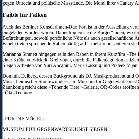
gegen Unrecht und politische Missstände. Die Moral ihrer »Canary Ar
Faible für Falken
Auch das Berliner Künstlerinnen-Duo Fort ist in der Ausstellung ver
eingeladen worden waren. Dabei fragten sie die Bürger*innen, wo ih
Befürchtungen, sowohl persönliche Nöte als auch gesellschaftliche Ä
Fabeln treten sprechende Raben häufig auf – meist repräsentieren si
Marianna Simnett hingegen reiht den Raben in ihrem Kurzfilm »The Bi
einer Krähe verwickelt. Greifvögel, durch die Falkenjagd domestiziert
Siegen Arbeiten von Yuri Ancarani, Maria Lassnig und Prateek Vijan.
Dominik Eulberg, dessen Background als DJ, Musikproduzent und Orn
Musik heimischer Stimmwunder«. Im Museum für Gegenwartskunst Siege
Zaunkönig reicht diese »Tönende Tiere«-Galerie. QR-Codes eröffnen
»Öko-Techno«.
»FÜR DIE VÖGEL«
MUSEUM FÜR GEGENWARTSKUNST SIEGEN