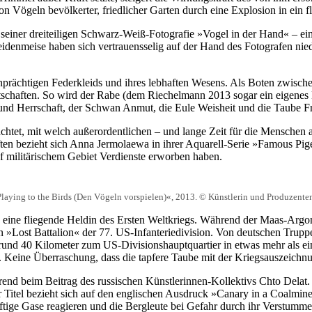
n Vögeln bevölkerter, friedlicher Garten durch eine Explosion in ein 
ner dreiteiligen Schwarz-Weiß-Fotografie »Vogel in der Hand« – eine
idenmeise haben sich vertrauensselig auf der Hand des Fotografen nie
nprächtigen Federkleids und ihres lebhaften Wesens. Als Boten zwisch
otschaften. So wird der Rabe (dem Riechelmann 2013 sogar ein eigenes
 und Herrschaft, der Schwan Anmut, die Eule Weisheit und die Taube F
htet, mit welch außerordentlichen – und lange Zeit für die Menschen a
en bezieht sich Anna Jermolaewa in ihrer Aquarell-Serie »Famous Pigeo
uf militärischem Gebiet Verdienste erworben haben.
laying to the Birds (Den Vögeln vorspielen)«, 2013. © Künstlerin und Produzent
i, eine fliegende Heldin des Ersten Weltkriegs. Während der Maas-Arg
n »Lost Battalion« der 77. US-Infanteriedivision. Von deutschen Trupp
rund 40 Kilometer zum US-Divisionshauptquartier in etwas mehr als ein
en. Keine Überraschung, dass die tapfere Taube mit der Kriegsauszeich
nd beim Beitrag des russischen Künstlerinnen-Kollektivs Chto Delat. »
Titel bezieht sich auf den englischen Ausdruck »Canary in a Coalmine«
ftige Gase reagieren und die Bergleute bei Gefahr durch ihr Verstumm