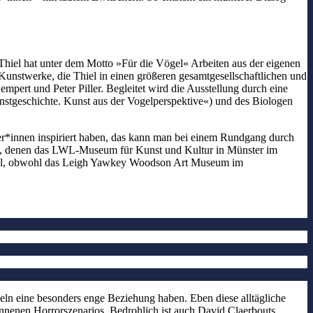
hiel hat unter dem Motto »Für die Vögel« Arbeiten aus der eigenen
nstwerke, die Thiel in einen größeren gesamtgesellschaftlichen und
pert und Peter Piller. Begleitet wird die Ausstellung durch eine
unstgeschichte. Kunst aus der Vogelperspektive«) und des Biologen
r*innen inspiriert haben, das kann man bei einem Rundgang durch
gen, denen das LWL-Museum für Kunst und Kultur in Münster im
Vögel, obwohl das Leigh Yawkey Woodson Art Museum im
geln eine besonders enge Beziehung haben. Eben diese alltägliche
onnenen Horrorszenarios. Bedrohlich ist auch David Claerbouts