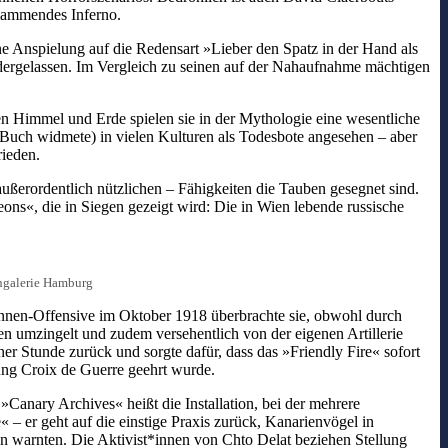
flammendes Inferno.
 Anspielung auf die Redensart »Lieber den Spatz in der Hand als
dergelassen. Im Vergleich zu seinen auf der Nahaufnahme mächtigen
en Himmel und Erde spielen sie in der Mythologie eine wesentliche
 Buch widmete) in vielen Kulturen als Todesbote angesehen – aber
rieden.
ußerordentlich nützlichen – Fähigkeiten die Tauben gesegnet sind.
ns«, die in Siegen gezeigt wird: Die in Wien lebende russische
engalerie Hamburg
onnen-Offensive im Oktober 1918 überbrachte sie, obwohl durch
en umzingelt und zudem versehentlich von der eigenen Artillerie
er Stunde zurück und sorgte dafür, dass das »Friendly Fire« sofort
nung Croix de Guerre geehrt wurde.
Canary Archives« heißt die Installation, bei der mehrere
 – er geht auf die einstige Praxis zurück, Kanarienvögel in
en warnten. Die Aktivist*innen von Chto Delat beziehen Stellung