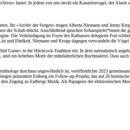
chives« lautet: In jedem von uns steckt ein Kanarienvogel, der Alarm 
treten. Ihr »Archiv der Sorgen« trugen Alberta Niemann und Jenny Krop
nen der Schuh drückt. Anschließend sprachen Schauspieler*innen die g
ngste. Die Verkündigung im Foyer des Rathauses delegierte Fort schließ
e List und Eitelkeit. Niemann und Kropp dagegen verwandeln die Vögel
rd Game« in die Hitchcock-Tradition ein: In dem surrealistisch angeh
, sind ein beliebtes Motiv der mittelalterlichen Buchmalerei. Dass auch 
ithologe durchaus ungewöhnlich ist, veröffentlichte 2023 gemeinsam
n präsentiert Eulberg ein Follow-up-Projekt, das auf 26 heimische V
 den Zugang zu Eulbergs Musik. Als Papageno der elektronischen Musi