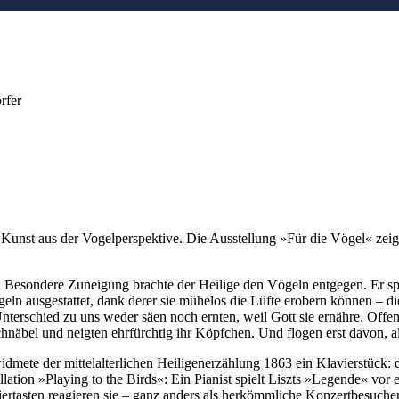
rfer
nst aus der Vogelperspektive. Die Ausstellung »Für die Vögel« zeigt, 
r. Besondere Zuneigung brachte der Heilige den Vögeln entgegen. Er sp
ügeln ausgestattet, dank derer sie mühelos die Lüfte erobern können –
terschied zu uns weder säen noch ernten, weil Gott sie ernähre. Offen
chnäbel und neigten ehrfürchtig ihr Köpfchen. Und flogen erst davon, 
idmete der mittelalterlichen Heiligenerzählung 1863 ein Klavierstück:
allation »Playing to the Birds«: Ein Pianist spielt Liszts »Legende« v
iertasten reagieren sie – ganz anders als herkömmliche Konzertbesuche