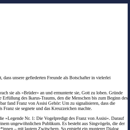
dass unsere gefiederten Freunde als Botschafter in vielerlei
rach sie als »Brüder« an und ermunterte sie, Gott zu loben. Gründe
 die Erfüllung des Ikarus-Traums, den die Menschen bis zum Beginn des
bar fand Franz von Assisi Gehör: Um zu signalisieren, dass die
als Franz sie segnete und das Kreuzzeichen machte.
 die »Legende Nr. 1: Die Vogelpredigt des Franz von Assisi«. Darauf
or einem ungewöhnlichen Publikum. Es besteht aus Singvögeln, die der
r*innen – mit lautem Zwitschern. So entsteht ein munterer Dialog