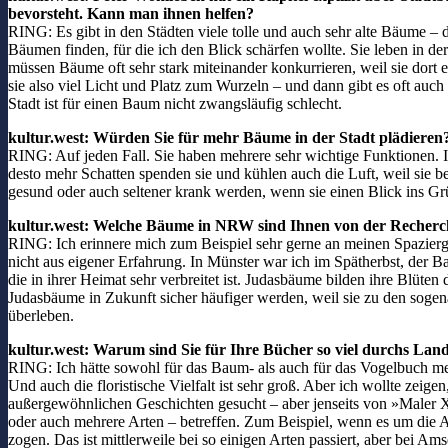
bevorsteht. Kann man ihnen helfen?
RING: Es gibt in den Städten viele tolle und auch sehr alte Bäume – di
Bäumen finden, für die ich den Blick schärfen wollte. Sie leben in 
müssen Bäume oft sehr stark miteinander konkurrieren, weil sie dort en
sie also viel Licht und Platz zum Wurzeln – und dann gibt es oft au
Stadt ist für einen Baum nicht zwangsläufig schlecht.
kultur.west: Würden Sie für mehr Bäume in der Stadt plädieren
RING: Auf jeden Fall. Sie haben mehrere sehr wichtige Funktionen. I
desto mehr Schatten spenden sie und kühlen auch die Luft, weil sie b
gesund oder auch seltener krank werden, wenn sie einen Blick ins G
kultur.west: Welche Bäume in NRW sind Ihnen von der Recherch
RING: Ich erinnere mich zum Beispiel sehr gerne an meinen Spazierg
nicht aus eigener Erfahrung. In Münster war ich im Spätherbst, der B
die in ihrer Heimat sehr verbreitet ist. Judasbäume bilden ihre Blüte
Judasbäume in Zukunft sicher häufiger werden, weil sie zu den soge
überleben.
kultur.west: Warum sind Sie für Ihre Bücher so viel durchs Land
RING: Ich hätte sowohl für das Baum- als auch für das Vogelbuch mei
Und auch die floristische Vielfalt ist sehr groß. Aber ich wollte zei
außergewöhnlichen Geschichten gesucht – aber jenseits von »Maler X
oder auch mehrere Arten – betreffen. Zum Beispiel, wenn es um die 
zogen. Das ist mittlerweile bei so einigen Arten passiert, aber bei A