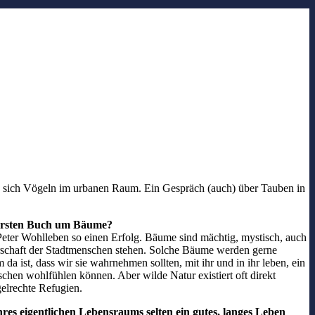
ie sich Vögeln im urbanen Raum. Ein Gespräch (auch) über Tauben in
em ersten Buch um Bäume?
ter Wohlleben so einen Erfolg. Bäume sind mächtig, mystisch, auch
chbarschaft der Stadtmenschen stehen. Solche Bäume werden gerne
 ist, dass wir sie wahrnehmen sollten, mit ihr und in ihr leben, ein
schen wohlfühlen können. Aber wilde Natur existiert oft direkt
gelrechte Refugien.
hres eigentlichen Lebensraums selten ein gutes, langes Leben