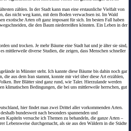
ältesten zählen. In der Stadt kann man eine erstaunliche Vielfalt von
sen, das nicht weg kann, mit dem Boden verwachsen ist. Im Wald
hen exotische Arten oft ganz imposant für sich. Im besten Fall haben
te wegschneiden, die den Baum niederreißen könnten. Ein Leben in der
en und trocken. Je mehr Bäume eine Stadt hat und je älter sie sind,
s mittlerweile diverse Studien, die zeigen, dass Menschen schneller
gelände in Münster steht. Ich kannte diese Bäume bis dahin noch gar
 die aus dem Iran stammt, konnte mir viel über diese Art erzählen,
Wolken. Ihre Blätter sind ganz rund, wie Taler. Hierzulande werden
 klimatischen Bedingungen, die bei uns mittlerweile herrschen, gut
utschland, hier findet man zwei Drittel aller vorkommenden Arten.
habe deshalb bundesweit nach besonders spannenden und
nen Kapiteln versuche ich Themen zu behandeln, die ganze Arten –
er Lebensweise durchgemacht, als sie aus den Wäldern in die Städte