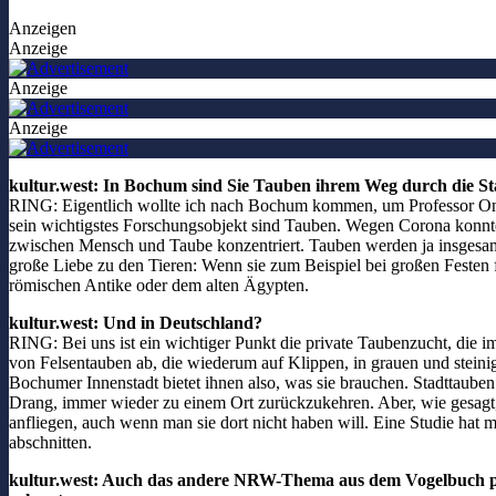
Anzeigen
Anzeige
Anzeige
Anzeige
kultur.west: In Bochum sind Sie Tauben ihrem Weg durch die Stad
RING: Eigentlich wollte ich nach Bochum kommen, um Professor Onur 
sein wichtigstes Forschungsobjekt sind Tauben. Wegen Corona konnte i
zwischen Mensch und Taube konzentriert. Tauben werden ja insgesamt s
große Liebe zu den Tieren: Wenn sie zum Beispiel bei großen Festen 
römischen Antike oder dem alten Ägypten.
kultur.west: Und in Deutschland?
RING: Bei uns ist ein wichtiger Punkt die private Taubenzucht, die 
von Felsentauben ab, die wiederum auf Klippen, in grauen und steini
Bochumer Innenstadt bietet ihnen also, was sie brauchen. Stadttauben
Drang, immer wieder zu einem Ort zurückzukehren. Aber, wie gesagt, 
anfliegen, auch wenn man sie dort nicht haben will. Eine Studie hat 
abschnitten.
kultur.west: Auch das andere NRW-Thema aus dem Vogelbuch pola