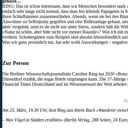
gehasst…
RING: Das ist schon interessant, dass wir Menschen besonders stark a
einfach sehr lange nicht normal, dass man frei lebende Papageien in 
ihren Schlafbäumen zusammenfinden. Abends, wenn sie bei den Bäume
Anwohner zu Selbstjustiz gegriffen und eine Bölleranlage gebaut, u
aktiv vergrämt, setzt es sie nicht nur unter Stress, sondern hält di
»Natur ist schön, aber bitte nicht vor meiner Haustür«? Was ich mit
verdient. Schottergärten zum Beispiel sind absolut lebensfeindlich un
Was wir ganz persönlich tun, hat sehr wohl Auswirkungen – negative,
Zur Person
Die Berliner Wissenschaftsjournalistin Caroline Ring hat 2020 »Bots
Düsseldorf erzählt, die sogar Briefe empfangen kann. Die 37-Jährig
Financial Times Deutschland und im Wissensressort der Welt arbeitet si
Co
Am 25. März, 19.30 Uhr, liest Ring aus ihrem Buch »Wanderer zwisc
– Was Vögel in Städten erzählen« (Berlin Verlag, 288 Seiten, 24 Eu