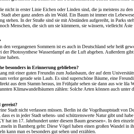
e nicht in erster Linie Eichen oder Linden sind, die ja meistens zu den 
der Stadt aber ganz anders als im Wald. Ein Baum ist immer ein Lebewe
g stehen. In der Straße sind sie mit Abständen aufgereiht, in Parks ste
ch noch Menschen, die sich um sie kümmern, sie wässern, vielleicht Äs
?
n den vergangenen Sommern ist es auch in Deutschland sehr heiß geword
ei der Photosynthese Wasserdampf an die Luft abgeben. Außerdem gibt e
rüne haben.
e besonders in Erinnerung geblieben?
ang mit einer guten Freundin zum Judasbaum, der auf dem Universitäts
aum verlor gerade sein Laub. Es sind superschöne Bäume, eine Freundin,
n direkt aus dem Stamm heraus, im Frühjahr sehen sie dann aus wie lila 
nannten Klimawandelbäumen zählen: Solche Arten können auch unter den
 gereist?
ne Stadt nicht verlassen müssen. Berlin ist die Vogelhauptstadt von De
gen, dass es in jeder Stadt sehens- und schützenswerte Natur gibt und 
Y hat im 17. Jahrhundert unter diesem Baum gesessen«. In den einzel
Amseln in Bamberg geht: Diese Vögel haben einen großen Wandel in ihr
mseln kann man es besonders gut sehen und erzählen.