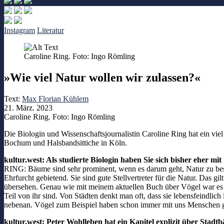
Instagram
Literatur
Caroline Ring. Foto: Ingo Römling
»Wie viel Natur wollen wir zulassen?«
Text:
Max Florian Kühlem
21. März. 2023
Caroline Ring. Foto: Ingo Römling
Die Biologin und Wissenschaftsjournalistin Caroline Ring hat ein v
Bochum und Halsbandsittiche in Köln.
kultur.west: Als studierte Biologin haben Sie sich bisher eher 
RING: Bäume sind sehr prominent, wenn es darum geht, Natur zu bes
Ehrfurcht gebietend. Sie sind gute Stellvertreter für die Natur. Das 
übersehen. Genau wie mit meinem aktuellen Buch über Vögel war es mir
Teil von ihr sind. Von Städten denkt man oft, dass sie lebensfeindlic
nebenan. Vögel zum Beispiel haben schon immer mit uns Menschen gele
kultur.west: Peter Wohlleben hat ein Kapitel explizit über Stadt