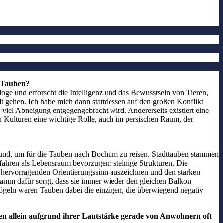
e Tauben?
e und erforscht die Intelligenz und das Bewusstsein von Tieren,
dt gehen. Ich habe mich dann stattdessen auf den großen Konflikt
viel Abneigung entgegengebracht wird. Andererseits existiert eine
n Kulturen eine wichtige Rolle, auch im persischen Raum, der
 Grund, um für die Tauben nach Bochum zu reisen. Stadttauben stammen
fahren als Lebensraum bevorzugen: steinige Strukturen. Die
en hervorragenden Orientierungssinn auszeichnen und den starken
gramm dafür sorgt, dass sie immer wieder den gleichen Balkon
 Vögeln waren Tauben dabei die einzigen, die überwiegend negativ
en allein aufgrund ihrer Lautstärke gerade von Anwohnern oft