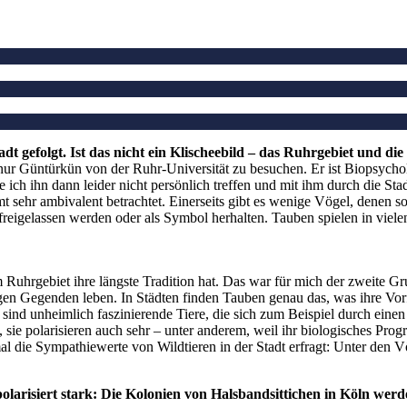
t gefolgt. Ist das nicht ein Klischeebild – das Ruhrgebiet und di
Güntürkün von der Ruhr-Universität zu besuchen. Er ist Biopsycholog
ch ihn dann leider nicht persönlich treffen und mit ihm durch die Sta
ehr ambivalent betrachtet. Einerseits gibt es wenige Vögel, denen so 
freigelassen werden oder als Symbol herhalten. Tauben spielen in viele
im Ruhrgebiet ihre längste Tradition hat. Das war für mich der zweite
gen Gegenden leben. In Städten finden Tauben genau das, was ihre Vor
 sind unheimlich faszinierende Tiere, die sich zum Beispiel durch ein
sie polarisieren auch sehr – unter anderem, weil ihr biologisches Pro
mal die Sympathiewerte von Wildtieren in der Stadt erfragt: Unter den
risiert stark: Die Kolonien von Halsbandsittichen in Köln werd