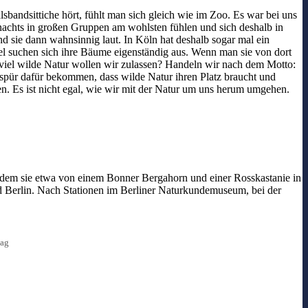
bandsittiche hört, fühlt man sich gleich wie im Zoo. Es war bei uns
 nachts in großen Gruppen am wohlsten fühlen und sich deshalb in
sie dann wahnsinnig laut. In Köln hat deshalb sogar mal ein
l suchen sich ihre Bäume eigenständig aus. Wenn man sie von dort
e viel wilde Natur wollen wir zulassen? Handeln wir nach dem Motto:
espür dafür bekommen, dass wilde Natur ihren Platz braucht und
fen. Es ist nicht egal, wie wir mit der Natur um uns herum umgehen.
in dem sie etwa von einem Bonner Bergahorn und einer Rosskastanie in
nd Berlin. Nach Stationen im Berliner Naturkundemuseum, bei der
lag