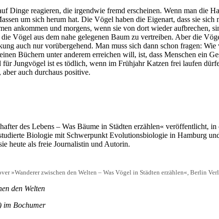
uf Dinge reagieren, die irgendwie fremd erscheinen. Wenn man die Hals
Massen um sich herum hat. Die Vögel haben die Eigenart, dass sie sich
n ankommen und morgens, wenn sie von dort wieder aufbrechen, sind 
m die Vögel aus dem nahe gelegenen Baum zu vertreiben. Aber die Vöge
e Wirkung auch nur vorübergehend. Man muss sich dann schon fragen: Wi
 meinen Büchern unter anderem erreichen will, ist, dass Menschen ein G
d für Jungvögel ist es tödlich, wenn im Frühjahr Katzen frei laufen dür
 aber auch durchaus positive.
chafter des Lebens – Was Bäume in Städten erzählen« veröffentlicht, 
e studierte Biologie mit Schwerpunkt Evolutionsbiologie in Hamburg u
e heute als freie Journalistin und Autorin.
ver »Wanderer zwischen den Welten – Was Vögel in Städten erzählen«, Berlin Ver
hen den Welten
ro) im Bochumer