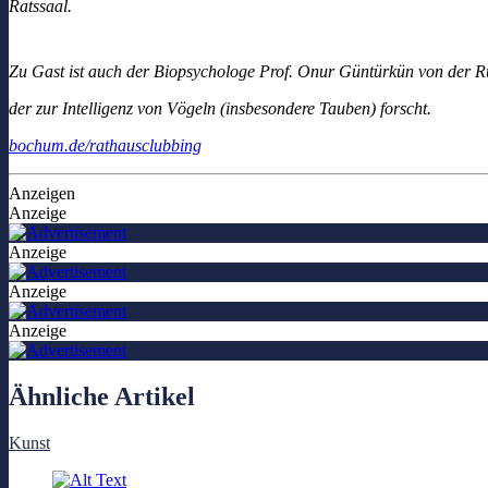
Ratssaal.
Zu Gast ist auch der Biopsychologe Prof. Onur Güntürkün von der Ru
der zur Intelligenz von Vögeln (insbesondere Tauben) forscht.
bochum.de/rathausclubbing
Anzeigen
Anzeige
Anzeige
Anzeige
Anzeige
Ähnliche Artikel
Kunst