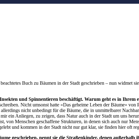
iel beachtetes Buch zu Bäumen in der Stadt geschrieben – nun widmet s
mit Insekten und Spinnentieren beschäftigt. Warum geht es in Ihr
chreiben. Nicht umsonst hatte »Das geheime Leben der Bäume« von Pe
gilt allerdings nicht unbedingt für die Bäume, die in unmittelbarer Na
 ein Anliegen, zu zeigen, dass Natur auch in der Stadt um uns herum da
h ist, von Menschen geschaffene Strukturen, in denen sich auch nur Men
bt und kommen in der Stadt nicht nur gut klar, sie finden hier oft re
bäume geschrieben, nennt sie die Straßenkinder, denen außerhalb i