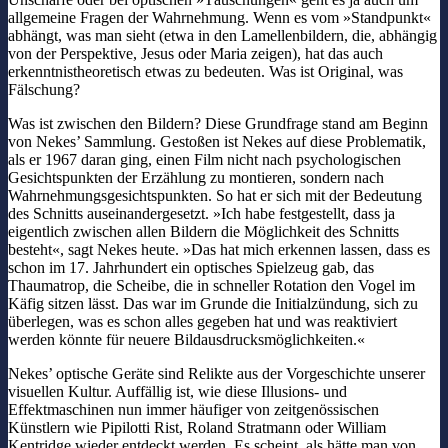
allgemeine Fragen der Wahrnehmung. Wenn es vom »Standpunkt«
abhängt, was man sieht (etwa in den Lamellenbildern, die, abhängig
von der Perspektive, Jesus oder Maria zeigen), hat das auch
erkenntnistheoretisch etwas zu bedeuten. Was ist Original, was
Fälschung?
Was ist zwischen den Bildern? Diese Grundfrage stand am Beginn
von Nekes’ Sammlung. Gestoßen ist Nekes auf diese Problematik,
als er 1967 daran ging, einen Film nicht nach psychologischen
Gesichtspunkten der Erzählung zu montieren, sondern nach
Wahrnehmungsgesichtspunkten. So hat er sich mit der Bedeutung
des Schnitts auseinandergesetzt. »Ich habe festgestellt, dass ja
eigentlich zwischen allen Bildern die Möglichkeit des Schnitts
besteht«, sagt Nekes heute. »Das hat mich erkennen lassen, dass es
schon im 17. Jahrhundert ein optisches Spielzeug gab, das
Thaumatrop, die Scheibe, die in schneller Rotation den Vogel im
Käfig sitzen lässt. Das war im Grunde die Initialzündung, sich zu
überlegen, was es schon alles gegeben hat und was reaktiviert
werden könnte für neuere Bildausdrucksmöglichkeiten.«
Nekes’ optische Geräte sind Relikte aus der Vorgeschichte unserer
visuellen Kultur. Auffällig ist, wie diese Illusions- und
Effektmaschinen nun immer häufiger von zeitgenössischen
Künstlern wie Pipilotti Rist, Roland Stratmann oder William
Kentridge wieder entdeckt werden. Es scheint, als hätte man von