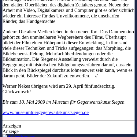
den glatten Oberflächen des digitalen Zeitalters genug. Neben der
Arbeit mit Video, Digitalkamera und Computer gibt es offensichtlich
wieder ein Interesse für das Unvollkommene, die unscharfen
Ränder, das Handgemachte.
Zudem: Die alten Medien leben in den neuen fort. Das Daumenkino
gehört zu den unmittelbaren Wegbereitern des Films. Überhaupt
bildet der Film einen Höhepunkt dieser Entwicklung, in ihm sind
viele dieser Techniken und Tricks aufgegangen: das Morphing, die
Bildebenenstaffelung, Mehrfachüberblendungen oder die
Bildanimation. Die Siegener Ausstellung verweist durch die
Begegnung mit historischen Bildgebungsverfahren darauf, dass ein
Blick in den Rückspiegel durchaus lohnenswert sein kann, wenn es
darum geht, Bilder der Zukunft zu entwerfen. //
Werner Nekes übrigens wird am 29. April fünfundsechzig.
Glückwunsch!
Bis zum 10. Mai 2009 im Museum für Gegenwartskunst Siegen
www.museumfuergegenwartskunstsiegen.de
Anzeigen
Anzeige