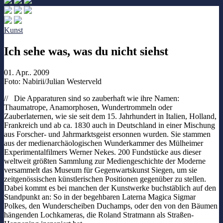
Kunst
Ich sehe was, was du nicht siehst
01. Apr.. 2009
Foto: Nabirii/Julian Westerveld
// Die Apparaturen sind so zauberhaft wie ihre Namen:
Thaumatrope, Anamorphosen, Wundertrommeln oder
Zauberlaternen, wie sie seit dem 15. Jahrhundert in Italien, Holland,
Frankreich und ab ca. 1830 auch in Deutschland in einer Mischung
aus Forscher- und Jahrmarktsgeist ersonnen wurden. Sie stammen
aus der medienarchäologischen Wunderkammer des Mülheimer
Experimentalfilmers Werner Nekes. 200 Fundstücke aus dieser
weltweit größten Sammlung zur Mediengeschichte der Moderne
versammelt das Museum für Gegenwartskunst Siegen, um sie
zeitgenössischen künstlerischen Positionen gegenüber zu stellen.
Dabei kommt es bei manchen der Kunstwerke buchstäblich auf den
Standpunkt an: So in der begehbaren Laterna Magica Sigmar
Polkes, den Wunderscheiben Duchamps, oder den von den Bäumen
hängenden Lochkameras, die Roland Stratmann als Straßen-