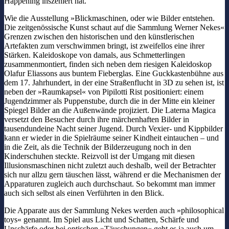
Happening inszeniert hat.
Wie die Ausstellung »Blickmaschinen, oder wie Bilder entstehen.
Die zeitgenössische Kunst schaut auf die Sammlung Werner Nekes«
Grenzen zwischen den historischen und den künstlerischen
Artefakten zum verschwimmen bringt, ist zweifellos eine ihrer
Stärken. Kaleidoskope von damals, aus Schmetterlingen
zusammenmontiert, finden sich neben dem riesigen Kaleidoskop
Olafur Eliassons aus buntem Fieberglas. Eine Guckkastenbühne aus
dem 17. Jahrhundert, in der eine Straßenflucht in 3D zu sehen ist, ist
neben der »Raumkapsel« von Pipilotti Rist positioniert: einem
Jugendzimmer als Puppenstube, durch die in der Mitte ein kleiner
Spiegel Bilder an die Außenwände projiziert. Die Laterna Magica
versetzt den Besucher durch ihre märchenhaften Bilder in
tausendundeine Nacht seiner Jugend. Durch Vexier- und Kippbilder
kann er wieder in die Spielräume seiner Kindheit eintauchen – und
in die Zeit, als die Technik der Bilderzeugung noch in den
Kinderschuhen steckte. Reizvoll ist der Umgang mit diesen
Illusionsmaschinen nicht zuletzt auch deshalb, weil der Betrachter
sich nur allzu gern täuschen lässt, während er die Mechanismen der
Apparaturen zugleich auch durchschaut. So bekommt man immer
auch sich selbst als einen Verführten in den Blick.
Die Apparate aus der Sammlung Nekes werden auch »philosophical
toys« genannt. Im Spiel aus Licht und Schatten, Schärfe und
Unschärfe oder bei optischen »Täuschungen« geht es ja auch um