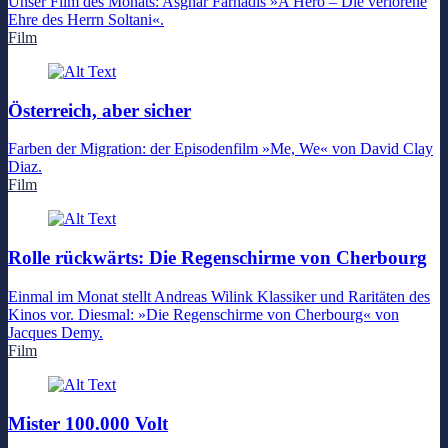
Unser Film des Monats: Asghar Farhadis »A Hero – Die verlorene
Ehre des Herrn Soltani«.
Film
Österreich, aber sicher
Farben der Migration: der Episodenfilm »Me, We« von David Clay
Diaz.
Film
Rolle rückwärts: Die Regenschirme von Cherbourg
Einmal im Monat stellt Andreas Wilink Klassiker und Raritäten des
Kinos vor. Diesmal: »Die Regenschirme von Cherbourg« von
Jacques Demy.
Film
Mister 100.000 Volt