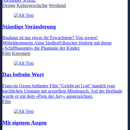
Alexander Scholz.
Design
Kulturgeschichte
Westkind
Ständige Veränderung
Bauhaus ist nur etwas für Erwachsene? Von wegen!
Möbeldesignerin Alma Siedhoff-Buscher förderte mit ihrem
»Schiffbauspiel« die Phantasie der Kinder.
Film
Kinostarts
Das befreite Wort
François Ozons brillanter Film "Gelobt sei Gott" handelt vom
kirchlichen Umgang mit sexuellem Missbrauch. Auf der Berlinale
wurde er mit dem »Preis der Jury« ausgezeichnet.
Film
Mit eigenen Augen