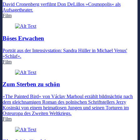
David Cronenberg verfilmt Don DeLillos »Cosmopolis« als
Aufsagetheater.
Film
Böses Erwachen
Porträt aus der Intensivstation: Sandra Hüller in Michael Venus'
»Schlaf«.
Film
Zum Sterben zu schön
»The Painted Bird« von Václav Marhoul erzählt bildmächtig nach
dem gleichnamigen Roman des polnischen Schriftstellers Jerzy
Kosinski von einem heimatlosen Jungen und seinen Torturen im
Osteuropa des Zweiten Weltkriegs.
Film