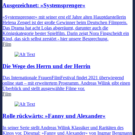
Ausgezeichnet: »Systemsprenger«
»Systemsprenger« mit seiner erst elf Jahre alten Hauptdarstellerin
Helena Zengel ist der große Gewinner beim Deutschen Filmpreis.
Das Drama hat acht Lolas abgeräumt, darunter auch die
Königskategorie bester Spielfilm. Darin zeigt Nora Fingscheidt ein
Kind, das sich selbst zerstört - hier unsere Besprechung.
Film
Die Wege des Herrn und der Herrin
Das Internationale FrauenFilmFestival findet 2021 überwiegend
online statt – mit erweitertem Programm. Andreas Wilink gibt einen
Überblick und stellt ausgewählte Filme vor.
Film
Rolle rückwärts: »Fanny und Alexander«
In seiner Serie stellt Andreas Wilink Klassiker und Raritäten des
Kinos vor. Diesmal: »Fanny und Alexander« von Ingmar Bergmann