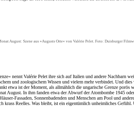
onat August: Szene aus »Augusts Orte« von Valérie Pelet. Foto: Duisburger Film
enze« nennt Valérie Pelet ihre sich auf Italien und andere Nachbarn we
omischem und zoologischem Wissen und vielem mehr verbindet. Und die
t etwa ist der Moment, als allmählich die ungarische Grenze porös wi
nat August. In ihm fanden etwa der Abwurf der Atombombe 1945 oder
nd Häuser-Fassaden, Sonnenbadenden und Menschen am Pool und andere
 krass Reelles. Was bleibt, ist ein eigentümlich unheimliches Gefühl. 