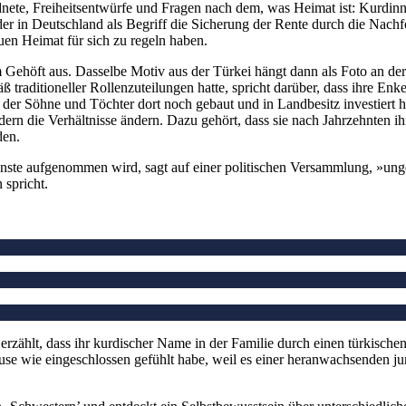
te, Freiheitsentwürfe und Fragen nach dem, was Heimat ist: Kurdinne
er in Deutschland als Begriff die Sicherung der Rente durch die Nachfol
euen Heimat für sich zu regeln haben.
em Gehöft aus. Dasselbe Motiv aus der Türkei hängt dann als Foto an d
ß traditioneller Rollenzuteilungen hatte, spricht darüber, dass ihre En
r Söhne und Töchter dort noch gebaut und in Landbesitz investiert hät
dern die Verhältnisse ändern. Dazu gehört, dass sie nach Jahrzehnten 
rden.
 Künste aufgenommen wird, sagt auf einer politischen Versammlung, »u
 spricht.
erzählt, dass ihr kurdischer Name in der Familie durch einen türkische
Hause wie eingeschlossen gefühlt habe, weil es einer heranwachsenden 