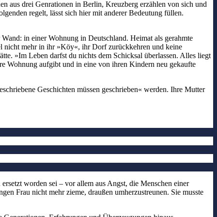
n aus drei Genrationen in Berlin, Kreuzberg erzählen von sich und
genden regelt, lässt sich hier mit anderer Bedeutung füllen.
er Wand: in einer Wohnung in Deutschland. Heimat als gerahmte
kel nicht mehr in ihr »Köy«, ihr Dorf zurückkehren und keine
te. »Im Leben darfst du nichts dem Schicksal überlassen. Alles liegt
ihre Wohnung aufgibt und in eine von ihren Kindern neu gekaufte
ngeschriebene Geschichten müssen geschrieben« werden. Ihre Mutter
n ersetzt worden sei – vor allem aus Angst, die Menschen einer
jungen Frau nicht mehr zieme, draußen umherzustreunen. Sie musste