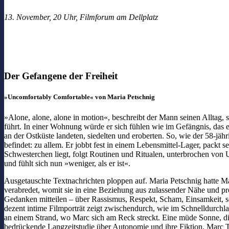
13. November, 20 Uhr, Filmforum am Dellplatz
Der Gefangene der Freiheit
»Uncomfortably Comfortable« von Maria Petschnig
»Alone, alone, alone in motion«, beschreibt der Mann seinen Alltag, s
führt. In einer Wohnung würde er sich fühlen wie im Gefängnis, das er
an der Ostküste landeten, siedelten und eroberten. So, wie der 58-jäh
befindet: zu allem. Er jobbt fest in einem Lebensmittel-Lager, packt s
Schwesterchen liegt, folgt Routinen und Ritualen, unterbrochen vo
und fühlt sich nun »weniger, als er ist«.
Ausgetauschte Textnachrichten ploppen auf. Maria Petschnig hatte Ma
verabredet, womit sie in eine Beziehung aus zulassender Nähe und pro
Gedanken mitteilen – über Rassismus, Respekt, Scham, Einsamkeit, s
dezent intime Filmporträt zeigt zwischendurch, wie im Schnelldurchla
an einem Strand, wo Marc sich am Reck streckt. Eine müde Sonne, di
bedrückende Langzeitstudie über Autonomie und ihre Fiktion. Marc Th