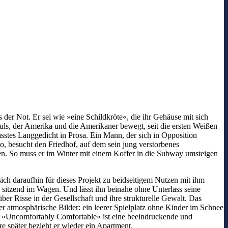
 der Not. Er sei wie »eine Schildkröte«, die ihr Gehäuse mit sich
mpuls, der Amerika und die Amerikaner bewegt, seit die ersten Weißen
fasstes Langgedicht in Prosa. Ein Mann, der sich in Opposition
ino, besucht den Friedhof, auf dem sein jung verstorbenes
n. So muss er im Winter mit einem Koffer in die Subway umsteigen
ich daraufhin für dieses Projekt zu beidseitigem Nutzen mit ihm
m sitzend im Wagen. Und lässt ihn beinahe ohne Unterlass seine
r Risse in der Gesellschaft und ihre strukturelle Gewalt. Das
er atmosphärische Bilder: ein leerer Spielplatz ohne Kinder im Schnee
. »Uncomfortably Comfortable« ist eine beeindruckende und
 später bezieht er wieder ein Apartment.