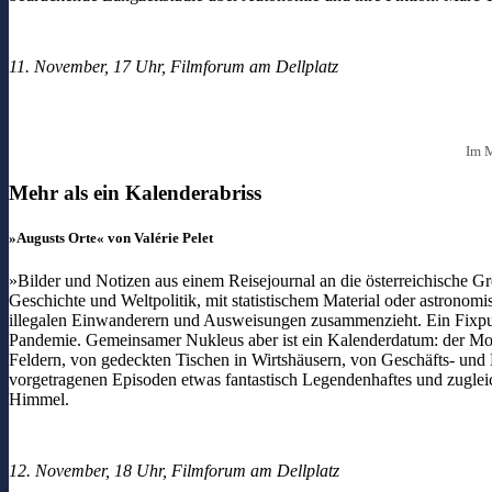
11. November, 17 Uhr, Filmforum am Dellplatz
Im M
Mehr als ein Kalenderabriss
»Augusts Orte« von Valérie Pelet
»Bilder und Notizen aus einem Reisejournal an die österreichische Gr
Geschichte und Weltpolitik, mit statistischem Material oder astron
illegalen Einwanderern und Ausweisungen zusammenzieht. Ein Fixpunk
Pandemie. Gemeinsamer Nukleus aber ist ein Kalenderdatum: der Mo
Feldern, von gedeckten Tischen in Wirtshäusern, von Geschäfts- u
vorgetragenen Episoden etwas fantastisch Legendenhaftes und zugleich
Himmel.
12. November, 18 Uhr, Filmforum am Dellplatz