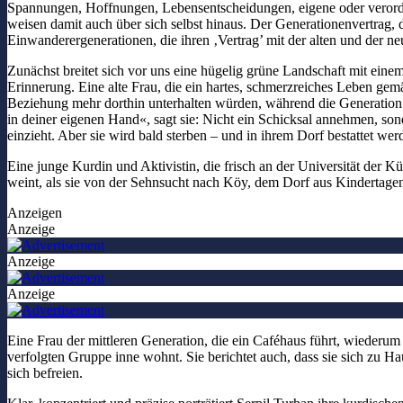
Spannungen, Hoffnungen, Lebensentscheidungen, eigene oder verordne
weisen damit auch über sich selbst hinaus. Der Generationenvertrag, d
Einwanderergenerationen, die ihren ‚Vertrag’ mit der alten und der n
Zunächst breitet sich vor uns eine hügelig grüne Landschaft mit ein
Erinnerung. Eine alte Frau, die ein hartes, schmerzreiches Leben gemä
Beziehung mehr dorthin unterhalten würden, während die Generation de
in deiner eigenen Hand«, sagt sie: Nicht ein Schicksal annehmen, son
einzieht. Aber sie wird bald sterben – und in ihrem Dorf bestattet we
Eine junge Kurdin und Aktivistin, die frisch an der Universität der
weint, als sie von der Sehnsucht nach Köy, dem Dorf aus Kindertagen
Anzeigen
Anzeige
Anzeige
Anzeige
Eine Frau der mittleren Generation, die ein Caféhaus führt, wiederum 
verfolgten Gruppe inne wohnt. Sie berichtet auch, dass sie sich zu 
sich befreien.