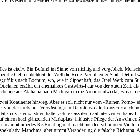
chen ‚Schwestern’ und entdeckt ein Selbstbewusstsein über unterschied
les ist eitel«. Ein Befund im Sinne von nichtig und vergeblich. Mensc
er die Gebrechlichkeit der Welt die Rede. Verfall einer Stadt. Detroi
 ausgriff bis nach Bochum, wo, wie in Sippenhaft, das Opel-Werk zum S
laner, erzählt ein ehemaliges Gastwirts-Paar von der guten Zeit, als g
itssuchende aus Alabama nach Michigan in die Automobilwerke, was in 
r zwei Kontinente hinweg. Aber es soll nicht nur vom »Ruinen-Porno« ei
et von der »urbanen Verwüstung« in Detroit, wo die Konzerne auch an
alismus« demonstriert hätten, ohne dass der Staat interveniert habe
h auf einem hochglänzenden Marktplatz, inklusive Pflege der Anwohner.
eht ein ambitioniertes Re-Building und macht aus den schlimmen Viertel
t spekulativ. Manchmal aber nimmt Veränderung die falsche Richtung. 