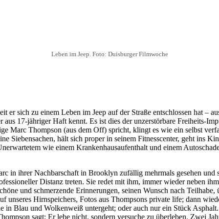
Leben im Jeep. Foto: Duisburger Filmwoche
eit er sich zu einem Leben im Jeep auf der Straße entschlossen hat – aus
 aus 17-jähriger Haft kennt. Es ist dies der unzerstörbare Freiheits-I
rige Marc Thompson (aus dem Off) spricht, klingt es wie ein selbst ver
eine Siebensachen, hält sich proper in seinem Fitnesscenter, geht ins K
n Unerwartetem wie einem Krankenhausaufenthalt und einem Autoschade
rc in ihrer Nachbarschaft in Brooklyn zufällig mehrmals gesehen und s
fessioneller Distanz treten. Sie redet mit ihm, immer wieder neben ih
chöne und schmerzende Erinnerungen, seinen Wunsch nach Teilhabe, übe
uf unseres Hirnspeichers, Fotos aus Thompsons private life; dann wied
e in Blau und Wolkenweiß untergeht; oder auch nur ein Stück Asphalt
ompson sagt: Er lebe nicht, sondern versuche zu überleben. Zwei Jahre