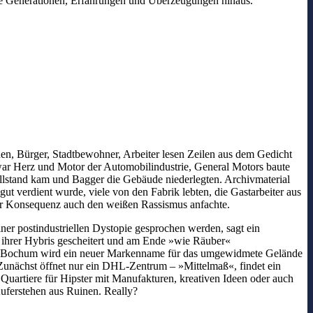
liche Generationen, Erfahrungen und Überzeugungen hinaus.
hen, Bürger, Stadtbewohner, Arbeiter lesen Zeilen aus dem Gedicht
t war Herz und Motor der Automobilindustrie, General Motors baute
tillstand kam und Bagger die Gebäude niederlegten. Archivmaterial
ut verdient wurde, viele von den Fabrik lebten, die Gastarbeiter aus
der Konsequenz auch den weißen Rassismus anfachte.
ner postindustriellen Dystopie gesprochen werden, sagt ein
 ihrer Hybris gescheitert und am Ende »wie Räuber«
. In Bochum wird ein neuer Markenname für das umgewidmete Gelände
 Zunächst öffnet nur ein DHL-Zentrum – »Mittelmaß«, findet ein
n Quartiere für Hipster mit Manufakturen, kreativen Ideen oder auch
Auferstehen aus Ruinen. Really?