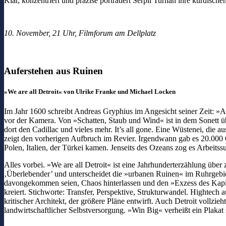
Klar, konzentriert und präzise porträtiert Serpil Turhan ihre kurdis
10. November, 21 Uhr, Filmforum am Dellplatz
Auferstehen aus Ruinen
»We are all Detroit« von Ulrike Franke und Michael Locken
Im Jahr 1600 schreibt Andreas Gryphius im Angesicht seiner Zeit: »Al
vor der Kamera. Von »Schatten, Staub und Wind« ist in dem Sonett üb
dort den Cadillac und vieles mehr. It’s all gone. Eine Wüstenei, die
zeigt den vorherigen Aufbruch im Revier. Irgendwann gab es 20.000 Ope
Polen, Italien, der Türkei kamen. Jenseits des Ozeans zog es Arbe
Alles vorbei. »We are all Detroit« ist eine Jahrhunderterzählung übe
‚Überlebender’ und unterscheidet die »urbanen Ruinen« im Ruhrgebi
davongekommen seien, Chaos hinterlassen und den »Exzess des Kapit
kreiert. Stichworte: Transfer, Perspektive, Strukturwandel. Hightec
kritischer Architekt, der größere Pläne entwirft. Auch Detroit vollzi
landwirtschaftlicher Selbstversorgung. »Win Big« verheißt ein Plaka