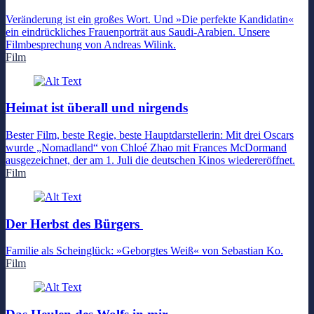
Veränderung ist ein großes Wort. Und »Die perfekte Kandidatin«
ein eindrückliches Frauenporträt aus Saudi-Arabien. Unsere
Filmbesprechung von Andreas Wilink.
Film
Heimat ist überall und nirgends
Bester Film, beste Regie, beste Hauptdarstellerin: Mit drei Oscars
wurde „Nomadland“ von Chloé Zhao mit Frances McDormand
ausgezeichnet, der am 1. Juli die deutschen Kinos wiedereröffnet.
Film
Der Herbst des Bürgers
Familie als Scheinglück: »Geborgtes Weiß« von Sebastian Ko.
Film