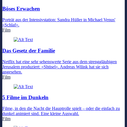
Böses Erwachen
Porträt aus der Intensivstation: Sandra Hüller in Michael Venus'
»Schlaf«.
Film
Das Gesetz der Familie
Netflix hat eine sehr sehenswerte Serie aus dem strenggläubigen
Jerusalem produziert: »Shtisel«. Andreas Wilink hat sie sich
angesehen.
Film
5 Filme im Dunkeln
Filme, in den die Nacht die Hauptrolle spielt – oder die einfach zu
dunkel animiert sind. Eine kleine Auswahl.
Film