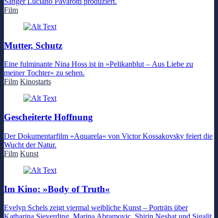
Sänger Luciano Pavarotti produziert.
Film
Mutter, Schutz
Eine fulminante Nina Hoss ist in »Pelikanblut – Aus Liebe zu
meiner Tochter« zu sehen.
Film
Kinostarts
Gescheiterte Hoffnung
Der Dokumentarfilm »Aquarela« von Victor Kossakovsky feiert die
Wucht der Natur.
Film
Kunst
Im Kino: »Body of Truth«
Evelyn Schels zeigt viermal weibliche Kunst – Porträts über
Katharina Sieverding, Marina Abramovic, Shirin Neshat und Sigalit