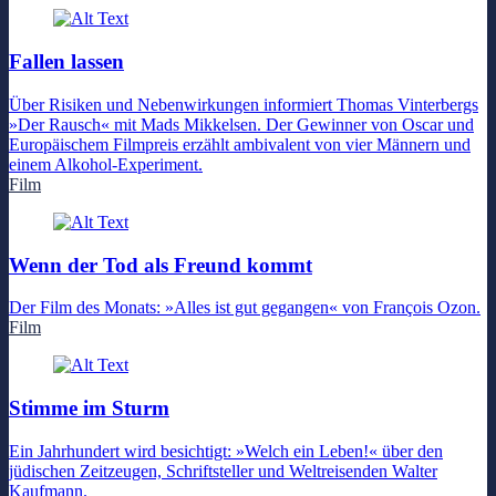
Fallen lassen
Über Risiken und Nebenwirkungen informiert Thomas Vinterbergs
»Der Rausch« mit Mads Mikkelsen. Der Gewinner von Oscar und
Europäischem Filmpreis erzählt ambivalent von vier Männern und
einem Alkohol-Experiment.
Film
Wenn der Tod als Freund kommt
Der Film des Monats: »Alles ist gut gegangen« von François Ozon.
Film
Stimme im Sturm
Ein Jahrhundert wird besichtigt: »Welch ein Leben!« über den
jüdischen Zeitzeugen, Schriftsteller und Weltreisenden Walter
Kaufmann.