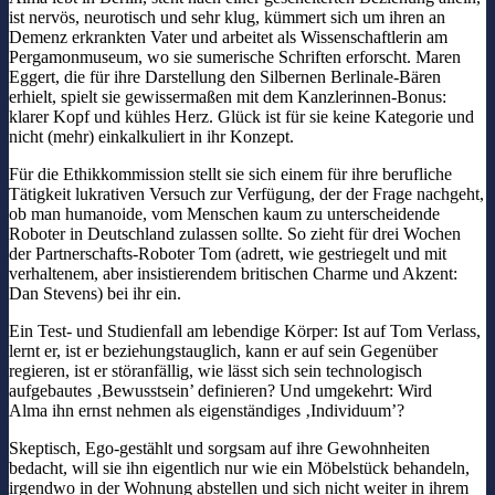
ist nervös, neurotisch und sehr klug, kümmert sich um ihren an
Demenz erkrankten Vater und arbeitet als Wissenschaftlerin am
Pergamonmuseum, wo sie sumerische Schriften erforscht. Maren
Eggert, die für ihre Darstellung den Silbernen Berlinale-Bären
erhielt, spielt sie gewissermaßen mit dem Kanzlerinnen-Bonus:
klarer Kopf und kühles Herz. Glück ist für sie keine Kategorie und
nicht (mehr) einkalkuliert in ihr Konzept.
Für die Ethikkommission stellt sie sich einem für ihre berufliche
Tätigkeit lukrativen Versuch zur Verfügung, der der Frage nachgeht,
ob man humanoide, vom Menschen kaum zu unterscheidende
Roboter in Deutschland zulassen sollte. So zieht für drei Wochen
der Partnerschafts-Roboter Tom (adrett, wie gestriegelt und mit
verhaltenem, aber insistierendem britischen Charme und Akzent:
Dan Stevens) bei ihr ein.
Ein Test- und Studienfall am lebendige Körper: Ist auf Tom Verlass,
lernt er, ist er beziehungstauglich, kann er auf sein Gegenüber
regieren, ist er störanfällig, wie lässt sich sein technologisch
aufgebautes ‚Bewusstsein’ definieren? Und umgekehrt: Wird
Alma ihn ernst nehmen als eigenständiges ‚Individuum’?
Skeptisch, Ego-gestählt und sorgsam auf ihre Gewohnheiten
bedacht, will sie ihn eigentlich nur wie ein Möbelstück behandeln,
irgendwo in der Wohnung abstellen und sich nicht weiter in ihrem