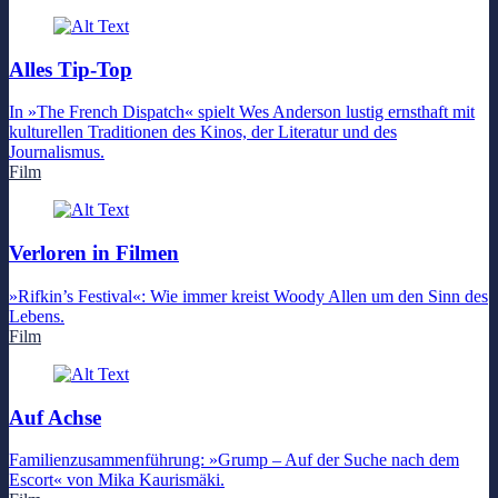
Alles Tip-Top
In »The French Dispatch« spielt Wes Anderson lustig ernsthaft mit
kulturellen Traditionen des Kinos, der Literatur und des
Journalismus.
Film
Verloren in Filmen
»Rifkin’s Festival«: Wie immer kreist Woody Allen um den Sinn des
Lebens.
Film
Auf Achse
Familienzusammenführung: »Grump – Auf der Suche nach dem
Escort« von Mika Kaurismäki.