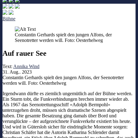
Bühne
Constantin Gerhards spielt den jungen Alfons, der
Seenotretter werden will. Foto: Oesterhelweg
Auf rauer See
Text:
Annika Wind
31. Aug.. 2023
Constantin Gerhards spielt den jungen Alfons, der Seenotretter
werden will. Foto: Oesterhelweg
Irgendwann dürfte es ziemlich ungemütlich auf der Bühne werden.
Ein Sturm tobt, die Funkverbindungen brechen immer wieder ab.
Als 1967 das Seenotrettungsschiff »Adolph Bermpohl«
unterzugehen droht, müssen sich dramatische Szenen abgespielt
haben. Die gesamte Besatzung ging damals über Bord und
verunglückte – der aufgezeichnete Funkverkehr existiert bis heute.
Und wird in Gütersloh sicher für eindringliche Momente sorgen:
Christian Schäfer hat die Autorin Katharina Schlender damit
beauftragt, ein Stück über Adolph Bermpohl zu schreiben, das auch