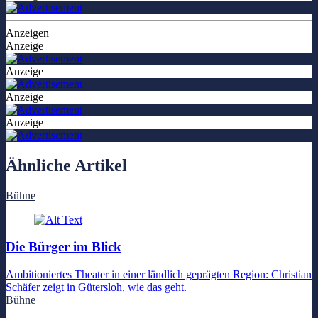
Anzeigen
Anzeige
Anzeige
Anzeige
Anzeige
Ähnliche Artikel
Bühne
Die Bürger im Blick
Ambitioniertes Theater in einer ländlich geprägten Region: Christian
Schäfer zeigt in Gütersloh, wie das geht.
Bühne