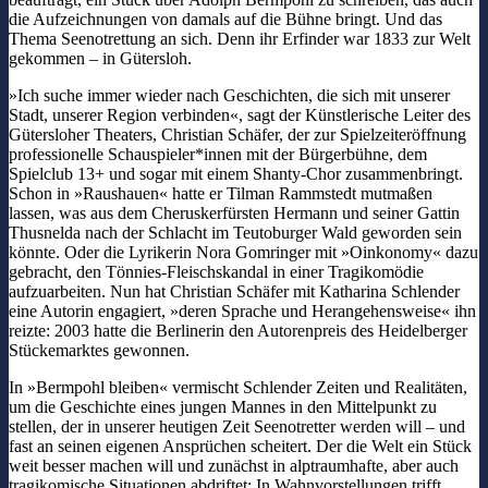
die Aufzeichnungen von damals auf die Bühne bringt. Und das
Thema Seenotrettung an sich. Denn ihr Erfinder war 1833 zur Welt
gekommen – in Gütersloh.
»Ich suche immer wieder nach Geschichten, die sich mit unserer
Stadt, unserer Region verbinden«, sagt der Künstlerische Leiter des
Gütersloher Theaters, Christian Schäfer, der zur Spielzeiteröffnung
professionelle Schauspieler*innen mit der Bürgerbühne, dem
Spielclub 13+ und sogar mit einem Shanty-Chor zusammenbringt.
Schon in »Raushauen« hatte er Tilman Rammstedt mutmaßen
lassen, was aus dem Cheruskerfürsten Hermann und seiner Gattin
Thusnelda nach der Schlacht im Teutoburger Wald geworden sein
könnte. Oder die Lyrikerin Nora Gomringer mit »Oinkonomy« dazu
gebracht, den Tönnies-Fleischskandal in einer Tragikomödie
aufzuarbeiten. Nun hat Christian Schäfer mit Katharina Schlender
eine Autorin engagiert, »deren Sprache und Herangehensweise« ihn
reizte: 2003 hatte die Berlinerin den Autorenpreis des Heidelberger
Stückemarktes gewonnen.
In »Bermpohl bleiben« vermischt Schlender Zeiten und Realitäten,
um die Geschichte eines jungen Mannes in den Mittelpunkt zu
stellen, der in unserer heutigen Zeit Seenotretter werden will – und
fast an seinen eigenen Ansprüchen scheitert. Der die Welt ein Stück
weit besser machen will und zunächst in alptraumhafte, aber auch
tragikomische Situationen abdriftet: In Wahnvorstellungen trifft