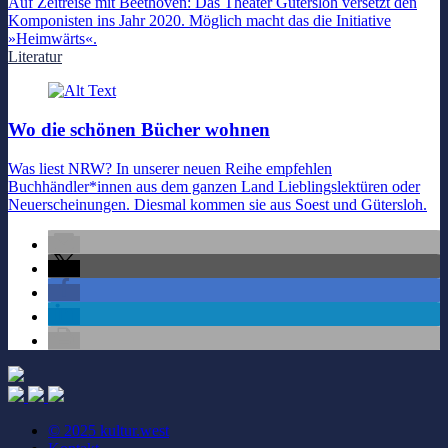
Auf Zeitreise mit Beethoven: Das Theater Gütersloh versetzt den
Komponisten ins Jahr 2020. Möglich macht das die Initiative
»Heimwärts«.
Literatur
Wo die schönen Bücher wohnen
Was liest NRW? In unserer neuen Reihe empfehlen
Buchhändler*innen aus dem ganzen Land Lieblingslektüren oder
Neuerscheinungen. Diesmal kommen sie aus Soest und Gütersloh.
© 2025 kultur.west