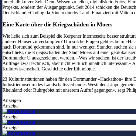
innerhalb kurzer Zeit. Denn Wissen zu teilen, digitalisierte Fotos, 
Projekts, sondern der Ausgangspunkt. Seit 2014 schicken die Deuts
Deutschland »Coding da Vinci« durchs Land. Finanziert mit Mitteln
Eine Karte über die Kriegsschäden in Moers
Wie ließe sich zum Beispiel die Kerpener Internetseite besser struktur
anderer Häuser zu verknüpfen? Um solche Fragen geht es beim »Hac
nach Dortmund gekommen sind. In nur wenigen Stunden suchen sie sich
entschließt, die Kriegsschäden der Stadt Moers auf einer geolokalisi
Dortmunder U ausgezeichnet werden. »Was wir suchen, ist der kreativ
Aufträge zwar technisch, aber nicht wirklich inhaltlich interessant.
Kulturwissenschaft, Geschichte oder Ethnologie.
23 Kulturinstitutionen haben für den Dortmunder »Hackathon« ihre Dat
Industriemuseum des Landschaftsverbandes Westfalen-Lippe gemeins
Rheinland oder Ruhrgebiet mit unserem Aufruf gegangen«, sagt Philip
Anzeigen
Anzeige
Anzeige
Anzeige