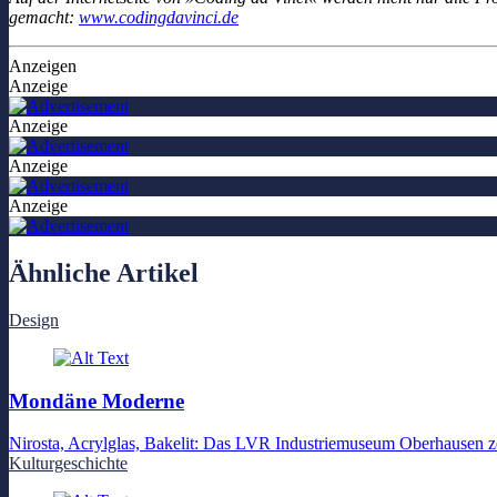
gemacht:
www.codingdavinci.de
Anzeigen
Anzeige
Anzeige
Anzeige
Anzeige
Ähnliche Artikel
Design
Mondäne Moderne
Nirosta, Acrylglas, Bakelit: Das LVR Industriemuseum Oberhausen ze
Kulturgeschichte