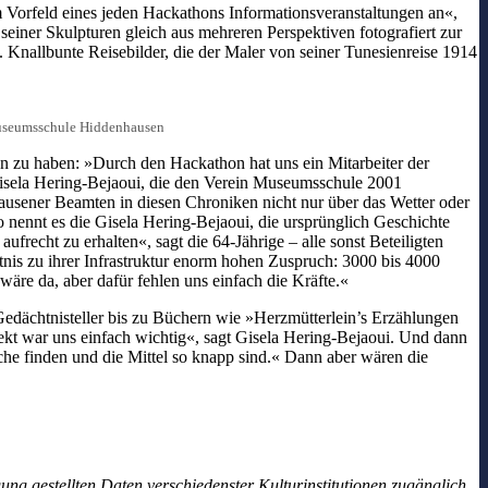
m Vorfeld eines jeden Hackathons Informationsveranstaltungen an«,
ner Skulpturen gleich aus mehreren Perspektiven fotografiert zur
Knallbunte Reisebilder, die der Maler von seiner Tunesienreise 1914
Museumsschule Hiddenhausen
n zu haben: »Durch den Hackathon hat uns ein Mitarbeiter der
 Gisela Hering-Bejaoui, die den Verein Museumsschule 2001
ausener Beamten in diesen Chroniken nicht nur über das Wetter oder
o nennt es die Gisela Hering-Bejaoui, die ursprünglich Geschichte
frecht zu erhalten«, sagt die 64-Jährige – alle sonst Beteiligten
is zu ihrer Infrastruktur enorm hohen Zuspruch: 3000 bis 4000
äre da, aber dafür fehlen uns einfach die Kräfte.«
dächtnisteller bis zu Büchern wie »Herzmütterlein’s Erzählungen
ojekt war uns einfach wichtig«, sagt Gisela Hering-Bejaoui. Und dann
che finden und die Mittel so knapp sind.« Dann aber wären die
ung gestellten Daten verschiedenster Kulturinstitutionen zugänglich