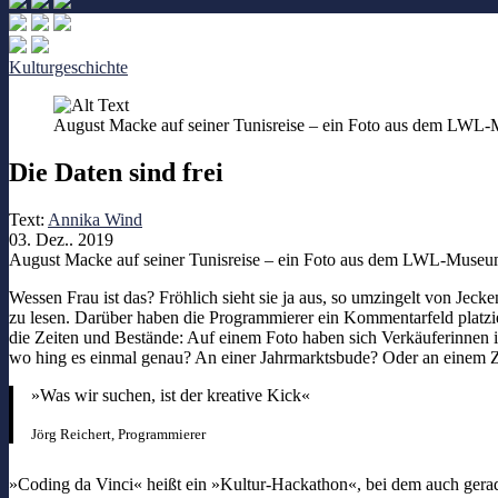
Kulturgeschichte
August Macke auf seiner Tunisreise – ein Foto aus dem LWL-
Die Daten sind frei
Text:
Annika Wind
03. Dez.. 2019
August Macke auf seiner Tunisreise – ein Foto aus dem LWL-Museum
Wessen Frau ist das? Fröhlich sieht sie ja aus, so umzingelt von Je
zu lesen. Darüber haben die Programmierer ein Kommentarfeld platzie
die Zeiten und Bestände: Auf einem Foto haben sich Verkäuferinnen i
wo hing es einmal genau? An einer Jahrmarktsbude? Oder an einem 
»Was wir suchen, ist der kreative Kick«
Jörg Reichert, Programmierer
»Coding da Vinci« heißt ein »Kultur-Hackathon«, bei dem auch gerad