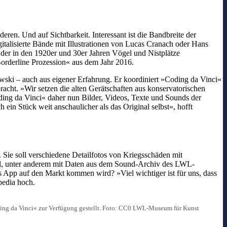
eren. Und auf Sichtbarkeit. Interessant ist die Bandbreite der
talisierte Bände mit Illustrationen von Lucas Cranach oder Hans
der in den 1920er und 30er Jahren Vögel und Nistplätze
rderline Prozession« aus dem Jahr 2016.
wski – auch aus eigener Erfahrung. Er koordiniert »Coding da Vinci«
cht. »Wir setzen die alten Gerätschaften aus konservatorischen
ing da Vinci« daher nun Bilder, Videos, Texte und Sounds der
in Stück weit anschaulicher als das Original selbst«, hofft
. Sie soll verschiedene Detailfotos von Kriegsschäden mit
el, unter anderem mit Daten aus dem Sound-Archiv des LWL-
s App auf den Markt kommen wird? »Viel wichtiger ist für uns, dass
pedia hoch.
ding da Vinci« zur Verfügung gestellt. Foto: CC0 LWL-Museum für Kunst