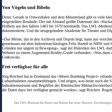
Von Vögeln und Bibeln
Denn: Gerade in Ostwestfalen und dem Münsterland gibt es viele kleine
eingestellten Bestände: Der mit Abstand größte Datensatz des »Hack
Holbein aus den Jahren 1483 bis 1670 bereitstellt. Das LWL-Medienz
dokumentierte. Und die neugegründete Akademie für Theater und Di
»Das Meiste, das in den Archiven und Depots liegt, kann aus versch
gemeinsam mit dem Industriearchäologen Felix Hartelt in NRW und hat
Gründen nur ungern in Bewegung«, sagt der Historiker des LWL-Indu
Weberei zu einem Augmented-Reality-Guide verbunden. »Was dann mit e
Gutkowski.
Frei verfügbar für alle
Jörg Reichert hat in Dortmund das »Moers Bombing Project« erfunden, 
Luftaufnahmen zusammenbringen. Und zeigen, was heute noch die St
Industriemuseums und Begriffen des Rheinischen Mitmachwörterbuchs. 
die Daten dazu frei verfügbar gemacht werden«, sagt Reichert. Rege
Das LWL-Museum für Kunst und Kultur hat seine Skizzen, Zeichnungen, 