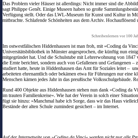
Das Problem vieler Häuser ist allerdings: Nicht immer sind die Abbi
sagt Philippe Genêt. Einige Museen haben so große Sammlungsbeständ
Verfügung stellt. Oder das LWL-Museum für Kunst und Kultur in Münst
mitbrachte. Schlafende Schönheiten aus dem Archiv. Hochauflösend un
Schreibenlernen vor 100 J
Im ostwestfälischen Hiddenhausen ist man froh, mit »Coding da Vinc
Universitätsbibliothek in Münster angesprochen, die künftig nun ei
mitgegründet hat. Und die Schulstube mit Lehrerwohnung von 1847 vo
die Ernte berichtet, sondern auch von Gefallenen und Gefangenen – zu
studiert hatte, heute in Hiddenhausen das Amt für Soziales leitet – u
arbeiteten ehrenamtlich oder bekämen etwa für Führungen nur eine k
Menschen kämen jedes Jahr in das preußische Volksschulgebäude. Rege
Rund 400 Objekte aus Hiddenhausen stehen nun dank »Coding da Vinc
im trauten Familienkreise«. Wie hat der Verein in solch einer Situati
fügt sie hinzu: »Manchmal habe ich Sorge, dass wir das Haus vielleic
Bestände der alten Schule zumindest gesichert – im Internet.
Auf der Internetseite von »Coding da Vinci« werden nicht nur alle P