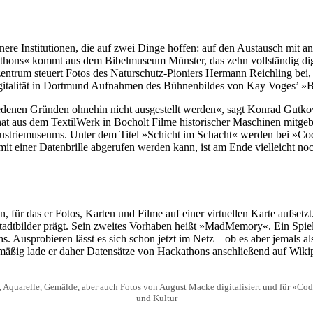
re Institutionen, die auf zwei Dinge hoffen: auf den Austausch mit and
athons« kommt aus dem Bibelmuseum Münster, das zehn vollständig digi
entrum steuert Fotos des Naturschutz-Pioniers Hermann Reichling bei, 
gitalität in Dortmund Aufnahmen des Bühnenbildes von Kay Voges’ »Bo
iedenen Gründen ohnehin nicht ausgestellt werden«, sagt Konrad Gutko
 aus dem TextilWerk in Bocholt Filme historischer Maschinen mitgebra
striemuseums. Unter dem Titel »Schicht im Schacht« werden bei »Cod
iner Datenbrille abgerufen werden kann, ist am Ende vielleicht noch e
für das er Fotos, Karten und Filme auf einer virtuellen Karte aufsetzt
adtbilder prägt. Sein zweites Vorhaben heißt »MadMemory«. Ein Spi
Ausprobieren lässt es sich schon jetzt im Netz – ob es aber jemals al
lmäßig lade er daher Datensätze von Hackathons anschließend auf Wiki
Aquarelle, Gemälde, aber auch Fotos von August Macke digitalisiert und für »Co
und Kultur