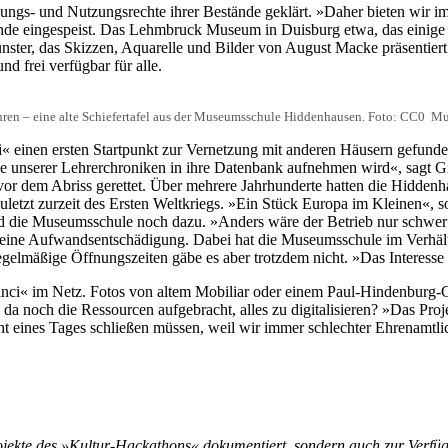
ldungs- und Nutzungsrechte ihrer Bestände geklärt. »Daher bieten wir i
e eingespeist. Das Lehmbruck Museum in Duisburg etwa, das einige sei
er, das Skizzen, Aquarelle und Bilder von August Macke präsentiert. 
d frei verfügbar für alle.
ahren – eine alte Schiefertafel aus der Museumsschule Hiddenhausen. Foto: CC0 
i« einen ersten Startpunkt zur Vernetzung mit anderen Häusern gefunde
nige unserer Lehrerchroniken in ihre Datenbank aufnehmen wird«, sagt
r dem Abriss gerettet. Über mehrere Jahrhunderte hatten die Hiddenh
letzt zurzeit des Ersten Weltkriegs. »Ein Stück Europa im Kleinen«, s
nd die Museumsschule noch dazu. »Anders wäre der Betrieb nur schwer au
leine Aufwandsentschädigung. Dabei hat die Museumsschule im Verhältn
lmäßige Öffnungszeiten gäbe es aber trotzdem nicht. »Das Interesse w
i« im Netz. Fotos von altem Mobiliar oder einem Paul-Hindenburg-Ge
on da noch die Ressourcen aufgebracht, alles zu digitalisieren? »Das Pr
ht eines Tages schließen müssen, weil wir immer schlechter Ehrenamtli
rojekte des »Kultur-Hackathons« dokumentiert, sondern auch zur Verfüg