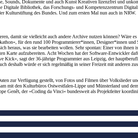
Filme, Sounds, Dokumente und auch Kunst Kreativen lizenzfrei und unkom
che Digitale Bibliothek, das Forschungs- und Kompetenzzentrum Digit
 der Kulturstiftung des Bundes. Und zum ersten Mal nun auch in NRW.
ieren, damit sie vielleicht auch andere Archive nutzen können? Wäre es 
kathon«, für den rund 100 Programmierer*innen, Designer*innen und
 heraus, was sie bearbeiten wollen. Sehr spontan: Einer von ihnen is
erten Karte aufzubereiten. Acht Wochen hat der Software-Entwickler da
e Kick«, sagt der 36-jährige Programmier aus Leipzig, der hauptberufl
« Auch deshalb würde er sich regelmäßig in seiner Freizeit mit anderen
en zur Verfügung gestellt, von Fotos und Filmen über Volkslieder und 
am mit den Kulturbüros Ostwestfalen-Lippe und Münsterland und dem
pe Genêt, der »Coding da Vinci« bundesweit als Projektleiter koordin