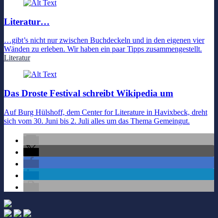
Literatur…
…gibt’s nicht nur zwischen Buchdeckeln und in den eigenen vier
Wänden zu erleben. Wir haben ein paar Tipps zusammengestellt.
Literatur
Das Droste Festival schreibt Wikipedia um
Auf Burg Hülshoff, dem Center for Literature in Havixbeck, dreht
sich vom 30. Juni bis 2. Juli alles um das Thema Gemeingut.