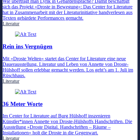
Wie überträgt man Lyrik in Gebärdensprache? Damit beschäftigt
sich das Projekt »Droste in Bewegung«: Das Center for Literature
hat in Zusammenarbeit mit der Literaturinitiative handverlesen aus
Texten gebärdete Performances gemacht.
Literatur
Rein ins Vergnügen
Mit »Droste Welten« startet das Center for Literature eine neue
Dauerausstellung. Literatur und Leben von Annette von Droste-
Hülshoff sollen erlebbar gemacht werden. Los geht’s am 1. Juli im
Rüschhaus.
Literatur
36 Meter Worte
Im Center for Literature auf Burg Hülshoff inszenieren
Künstler*innen Annette von Droste-Hülshoffs Handschriften. Die
Ausstellung »Droste Digital. Handschriften – Räume –
Installationen« holt die Droste in die Gegenwart.
Literatur