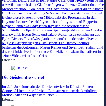
verfolgen. Lecture mit Maren Kames Unter dem Motto »Believe (in)
us« will man sich dann Glaubensfragen widmen: »Glaubst du an die
Menschenwürde? Glaubst du an Gött*innen? Glaubst du an Kunst?
Glaubst du an Gleichstellung?« An vier Freitagen stellt das Festival
je eine dieser Fragen in den Mittelpunkt des Programms. In den
Keynote Lectures beschäftigen sich die Lingustin und Rapperin
Reyhan Şahin aka Lady Bitch Ray und die österreichische
Schriftstellerin Olga Flor mit dem Spannungsfeld zwischen Glauben
und Zweifel. Edgar Selge und Jakob Walser lesen gemeinsam aus
Björn Bickers Text »Was glaubt ihr denn?«, in dem sich diverse
religiöse Gruppierungen austauschen. Die Droste-Lectures
bestreiten die Autorinnen Maren Kames und Sivan Ben Yishai. Und
das post-inklusive Performance-Kollektiv dorisdean thematisiert in
seiner Videoserie »Jesus Cries…
Literatur
Die Geister, die sie rief
Im 225. Jubiläumsjahr der Droste entwickeln Künstler*innen im
Centre of Literature zahlreiche Formate zu einem denkwürdigen
Motto: »Mit den Gespenstern leben.«
Literatur