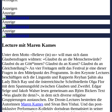
Anzeigen
Anzeige
Anzeige
Anzeige
Lecture mit Maren Kames
Unter dem Motto »Believe (in) us« will man sich dann
Glaubensfragen widmen: »Glaubst du an die Menschenwürde?
Glaubst du an Gött*innen? Glaubst du an Kunst? Glaubst du an
Gleichstellung?« An vier Freitagen stellt das Festival je eine dieser
Fragen in den Mittelpunkt des Programms. In den Keynote Lectures
beschäftigen sich die Lingustin und Rapperin Reyhan Şahin aka
Lady Bitch Ray und die österreichische Schriftstellerin Olga Flor
mit dem Spannungsfeld zwischen Glauben und Zweifel. Edgar
Selge und Jakob Walser lesen gemeinsam aus Björn Bickers Text
»Was glaubt ihr denn?«, in dem sich diverse religiöse
Gruppierungen austauschen. Die Droste-Lectures bestreiten die
Autorinnen
Maren Kames
und Sivan Ben Yishai. Und das post-
inklusive Performance-Kollektiv dorisdean thematisiert in seiner