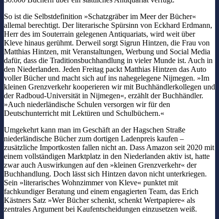
So ist die Selbstdefinition »Schatzgräber im Meer der Bücher«
allemal berechtigt. Der literarische Spürsinn von Eckhard Erdmann,
Herr des im Souterrain gelegenen Antiquariats, wird weit über
Kleve hinaus gerühmt. Derweil sorgt Sigrun Hintzen, die Frau von
Matthias Hintzen, mit Veranstaltungen, Werbung und Social Media
dafür, dass die Traditionsbuchhandlung in vieler Munde ist. Auch in
den Niederlanden. Jeden Freitag packt Matthias Hintzen das Auto
voller Bücher und macht sich auf ins nahegelegene Nijmegen. »Im
kleinen Grenzverkehr kooperieren wir mit Buchhändlerkollegen und
der Radboud-Universität in Nijmegen«, erzählt der Buchhändler.
»Auch niederländische Schulen versorgen wir für den
Deutschunterricht mit Lektüren und Schulbüchern.«
Umgekehrt kann man im Geschäft an der Hagschen Straße
niederländische Bücher zum dortigen Ladenpreis kaufen –
zusätzliche Importkosten fallen nicht an. Dass Amazon seit 2020 mit
einem vollständigen Marktplatz in den Niederlanden aktiv ist, hatte
zwar auch Auswirkungen auf den »kleinen Grenzverkehr« der
Buchhandlung. Doch lässt sich Hintzen davon nicht unterkriegen.
Sein »literarisches Wohnzimmer von Kleve« punktet mit
fachkundiger Beratung und einem engagierten Team, das Erich
Kästners Satz »Wer Bücher schenkt, schenkt Wertpapiere« als
zentrales Argument bei Kaufentscheidungen einzusetzen weiß.