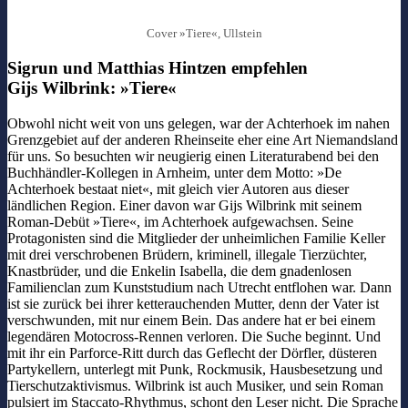
Cover »Tiere«, Ullstein
Sigrun und Matthias Hintzen empfehlen
Gijs Wilbrink: »Tiere«
Obwohl nicht weit von uns gelegen, war der Achterhoek im nahen
Grenzgebiet auf der anderen Rheinseite eher eine Art Niemandsland
für uns. So besuchten wir neugierig einen Literaturabend bei den
Buchhändler-Kollegen in Arnheim, unter dem Motto: »De
Achterhoek bestaat niet«, mit gleich vier Autoren aus dieser
ländlichen Region. Einer davon war Gijs Wilbrink mit seinem
Roman-Debüt »Tiere«, im Achterhoek aufgewachsen. Seine
Protagonisten sind die Mitglieder der unheimlichen Familie Keller
mit drei verschrobenen Brüdern, kriminell, illegale Tierzüchter,
Knastbrüder, und die Enkelin Isabella, die dem gnadenlosen
Familienclan zum Kunststudium nach Utrecht entflohen war. Dann
ist sie zurück bei ihrer ketterauchenden Mutter, denn der Vater ist
verschwunden, mit nur einem Bein. Das andere hat er bei einem
legendären Motocross-Rennen verloren. Die Suche beginnt. Und
mit ihr ein Parforce-Ritt durch das Geflecht der Dörfler, düsteren
Partykellern, unterlegt mit Punk, Rockmusik, Hausbesetzung und
Tierschutzaktivismus. Wilbrink ist auch Musiker, und sein Roman
pulsiert im Staccato-Rhythmus, schont den Leser nicht. Die Sprache