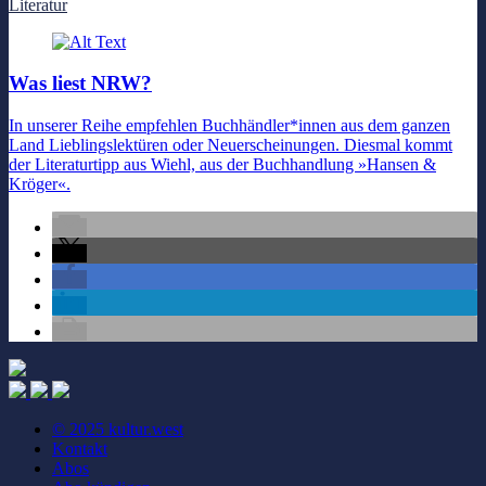
Literatur
Was liest NRW?
In unserer Reihe empfehlen Buchhändler*innen aus dem ganzen
Land Lieblingslektüren oder Neuerscheinungen. Diesmal kommt
der Literaturtipp aus Wiehl, aus der Buchhandlung »Hansen &
Kröger«.
© 2025 kultur.west
Kontakt
Abos