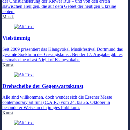
der Christianisierung der Kiewer Rus – und von den ersten
slawischen Heiligen, die auf dem Gebiet der heutigen Ukraine
lebten.
Musik
Vielstimmig
Seit 2009 präsentiert das Klangvokal Musikfestival Dortmund das
gesamte Spektrum der Gesangskunst. Bei der 17. Ausgabe gibt es
erstmals eine »Last Night of Klangvokal«.
Kunst
Drehscheibe der Gegenwartskunst
Alle sind willkommen, doch wendet sich die Essener Messe
contemporary art ruhr (C.A.R.) vom 24. bis 26. Oktober in
besonderer Weise an ein junges Publikum.
Kunst