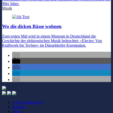
90er Jahre.
Musik
Wo die dicken Bässe wohnen
Zum ersten Mal wird in einem Museum in Deutschland die
Geschichte der elektronischen Musik beleuchtet: »Electro: Von
Kraftwerk bis Techno« im Düsseldorfer Kunstpalast.
© 2025 kultur.west
Kontakt
Abos