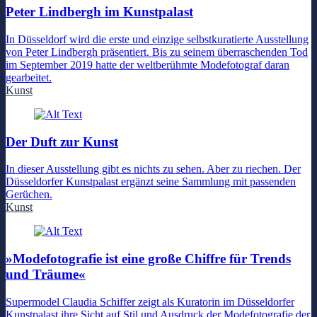
Peter Lindbergh im Kunstpalast
In Düsseldorf wird die erste und einzige selbstkuratierte Ausstellung
von Peter Lindbergh präsentiert. Bis zu seinem überraschenden Tod
im September 2019 hatte der weltberühmte Modefotograf daran
gearbeitet.
Kunst
Der Duft zur Kunst
In dieser Ausstellung gibt es nichts zu sehen. Aber zu riechen. Der
Düsseldorfer Kunstpalast ergänzt seine Sammlung mit passenden
Gerüchen.
Kunst
»Modefotografie ist eine große Chiffre für Trends
und Träume«
Supermodel Claudia Schiffer zeigt als Kuratorin im Düsseldorfer
Kunstpalast ihre Sicht auf Stil und Ausdruck der Modefotografie der