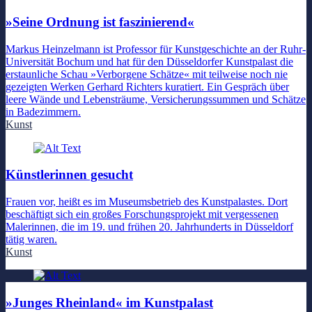
»Seine Ordnung ist faszinierend«
Markus Heinzelmann ist Professor für Kunstgeschichte an der Ruhr-
Universität Bochum und hat für den Düsseldorfer Kunstpalast die
erstaunliche Schau »Verborgene Schätze« mit teilweise noch nie
gezeigten Werken Gerhard Richters kuratiert. Ein Gespräch über
leere Wände und Lebensträume, Versicherungssummen und Schätze
in Badezimmern.
Kunst
Künstlerinnen gesucht
Frauen vor, heißt es im Museumsbetrieb des Kunstpalastes. Dort
beschäftigt sich ein großes Forschungsprojekt mit vergessenen
Malerinnen, die im 19. und frühen 20. Jahrhunderts in Düsseldorf
tätig waren.
Kunst
»Junges Rheinland« im Kunstpalast