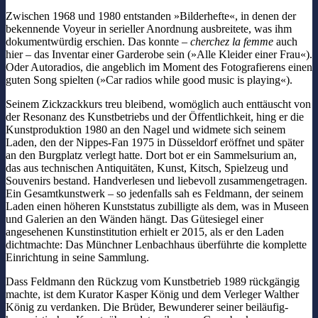
Zwischen 1968 und 1980 entstanden »Bilderhefte«, in denen der
bekennende Voyeur in serieller Anordnung ausbreitete, was ihm
dokumentwürdig erschien. Das konnte –
cherchez la femme
auch
hier – das Inventar einer Garderobe sein (»Alle Kleider einer Frau«).
Oder Autoradios, die angeblich im Moment des Fotografierens einen
guten Song spielten (»Car radios while good music is playing«).
Seinem Zickzackkurs treu bleibend, womöglich auch enttäuscht von
der Resonanz des Kunstbetriebs und der Öffentlichkeit, hing er die
Kunstproduktion 1980 an den Nagel und widmete sich seinem
Laden, den der Nippes-Fan 1975 in Düsseldorf eröffnet und später
an den Burgplatz verlegt hatte. Dort bot er ein Sammelsurium an,
das aus technischen Antiquitäten, Kunst, Kitsch, Spielzeug und
Souvenirs bestand. Handverlesen und liebevoll zusammengetragen.
Ein Gesamtkunstwerk – so jedenfalls sah es Feldmann, der seinem
Laden einen höheren Kunststatus zubilligte als dem, was in Museen
und Galerien an den Wänden hängt. Das Gütesiegel einer
angesehenen Kunstinstitution erhielt er 2015, als er den Laden
dichtmachte: Das Münchner Lenbachhaus überführte die komplette
Einrichtung in seine Sammlung.
Dass Feldmann den Rückzug vom Kunstbetrieb 1989 rückgängig
machte, ist dem Kurator Kasper König und dem Verleger Walther
König zu verdanken. Die Brüder, Bewunderer seiner beiläufig-