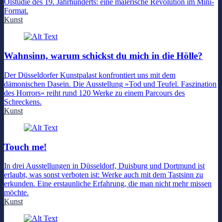
Ölstudie des 19. Jahrhunderts: eine malerische Revolution im Mini-
Format.
Kunst
Wahnsinn, warum schickst du mich in die Hölle?
Der Düsseldorfer Kunstpalast konfrontiert uns mit dem
dämonischen Dasein. Die Ausstellung »Tod und Teufel. Faszination
des Horrors« reiht rund 120 Werke zu einem Parcours des
Schreckens.
Kunst
Touch me!
In drei Ausstellungen in Düsseldorf, Duisburg und Dortmund ist
erlaubt, was sonst verboten ist: Werke auch mit dem Tastsinn zu
erkunden. Eine erstaunliche Erfahrung, die man nicht mehr missen
möchte.
Kunst