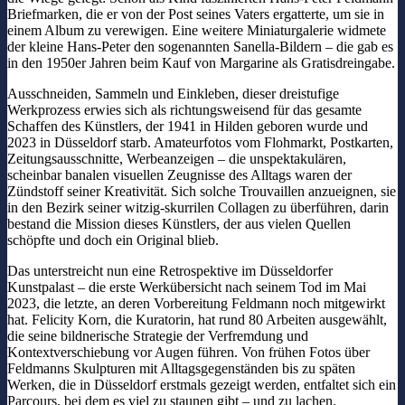
Briefmarken, die er von der Post seines Vaters ergatterte, um sie in
einem Album zu verewigen. Eine weitere Miniaturgalerie widmete
der kleine Hans-Peter den sogenannten Sanella-Bildern – die gab es
in den 1950er Jahren beim Kauf von Margarine als Gratisdreingabe.
Ausschneiden, Sammeln und Einkleben, dieser dreistufige
Werkprozess erwies sich als richtungsweisend für das gesamte
Schaffen des Künstlers, der 1941 in Hilden geboren wurde und
2023 in Düsseldorf starb. Amateurfotos vom Flohmarkt, Postkarten,
Zeitungsausschnitte, Werbeanzeigen – die unspektakulären,
scheinbar banalen visuellen Zeugnisse des Alltags waren der
Zündstoff seiner Kreativität. Sich solche Trouvaillen anzueignen, sie
in den Bezirk seiner witzig-skurrilen Collagen zu überführen, darin
bestand die Mission dieses Künstlers, der aus vielen Quellen
schöpfte und doch ein Original blieb.
Das unterstreicht nun eine Retrospektive im Düsseldorfer
Kunstpalast – die erste Werkübersicht nach seinem Tod im Mai
2023, die letzte, an deren Vorbereitung Feldmann noch mitgewirkt
hat. Felicity Korn, die Kuratorin, hat rund 80 Arbeiten ausgewählt,
die seine bildnerische Strategie der Verfremdung und
Kontextverschiebung vor Augen führen. Von frühen Fotos über
Feldmanns Skulpturen mit Alltagsgegenständen bis zu späten
Werken, die in Düsseldorf erstmals gezeigt werden, entfaltet sich ein
Parcours, bei dem es viel zu staunen gibt – und zu lachen.