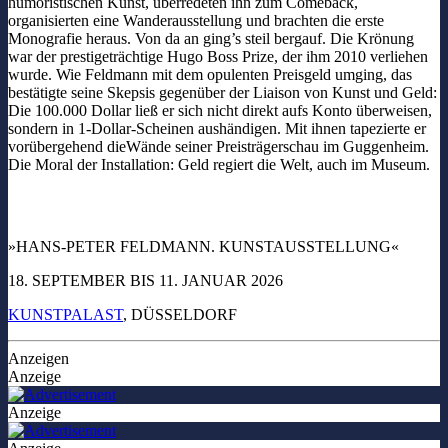
humoristischen Kunst, überredeten ihn zum Comeback,
organisierten eine Wanderausstellung und brachten die erste
Monografie heraus. Von da an ging’s steil bergauf. Die Krönung
war der prestigeträchtige Hugo Boss Prize, der ihm 2010 verliehen
wurde. Wie Feldmann mit dem opulenten Preisgeld umging, das
bestätigte seine Skepsis gegenüber der Liaison von Kunst und Geld:
Die 100.000 Dollar ließ er sich nicht direkt aufs Konto überweisen,
sondern in 1-Dollar-Scheinen aushändigen. Mit ihnen tapezierte er
vorübergehend dieWände seiner Preisträgerschau im Guggenheim.
Die Moral der Installation: Geld regiert die Welt, auch im Museum.
»HANS-PETER FELDMANN. KUNSTAUSSTELLUNG«
18. SEPTEMBER BIS 11. JANUAR 2026
KUNSTPALAST
, DÜSSELDORF
Anzeigen
Anzeige
Anzeige