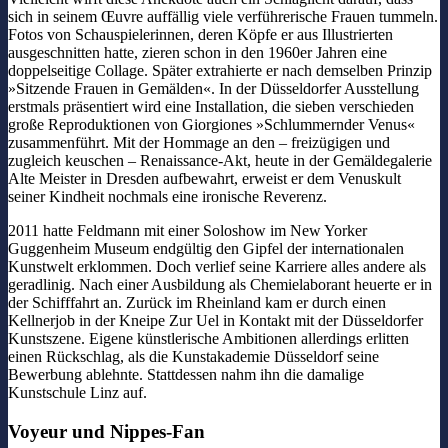
sich in seinem Œuvre auffällig viele verführerische Frauen tummeln.
Fotos von Schauspielerinnen, deren Köpfe er aus Illustrierten
ausgeschnitten hatte, zieren schon in den 1960er Jahren eine
doppelseitige Collage. Später extrahierte er nach demselben Prinzip
»Sitzende Frauen in Gemälden«. In der Düsseldorfer Ausstellung
erstmals präsentiert wird eine Installation, die sieben verschieden
große Reproduktionen von Giorgiones »Schlummernder Venus«
zusammenführt. Mit der Hommage an den – freizügigen und
zugleich keuschen – Renaissance-Akt, heute in der Gemäldegalerie
Alte Meister in Dresden aufbewahrt, erweist er dem Venuskult
seiner Kindheit nochmals eine ironische Reverenz.
2011 hatte Feldmann mit einer Soloshow im New Yorker
Guggenheim Museum endgültig den Gipfel der internationalen
Kunstwelt erklommen. Doch verlief seine Karriere alles andere als
geradlinig. Nach einer Ausbildung als Chemielaborant heuerte er in
der Schifffahrt an. Zurück im Rheinland kam er durch einen
Kellnerjob in der Kneipe Zur Uel in Kontakt mit der Düsseldorfer
Kunstszene. Eigene künstlerische Ambitionen allerdings erlitten
einen Rückschlag, als die Kunstakademie Düsseldorf seine
Bewerbung ablehnte. Stattdessen nahm ihn die damalige
Kunstschule Linz auf.
Voyeur und Nippes-Fan