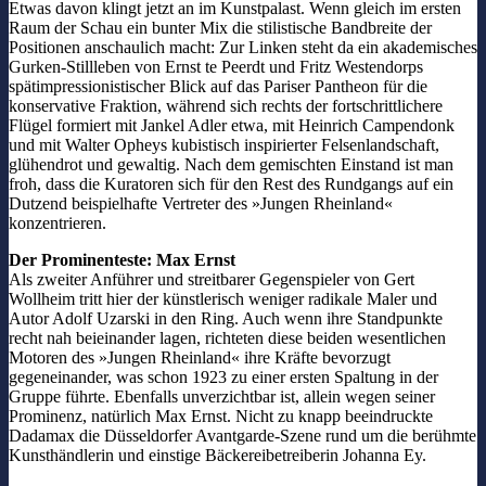
Etwas davon klingt jetzt an im Kunstpalast. Wenn gleich im ersten
Raum der Schau ein bunter Mix die stilistische Bandbreite der
Positionen anschaulich macht: Zur Linken steht da ein akademisches
Gurken-Stillleben von Ernst te Peerdt und Fritz Westendorps
spätimpressionistischer Blick auf das Pariser Pantheon für die
konservative Fraktion, während sich rechts der fortschrittlichere
Flügel formiert mit Jankel Adler etwa, mit Heinrich Campendonk
und mit Walter Opheys kubistisch inspirierter Felsenlandschaft,
glühendrot und gewaltig. Nach dem gemischten Einstand ist man
froh, dass die Kuratoren sich für den Rest des Rundgangs auf ein
Dutzend beispielhafte Vertreter des »Jungen Rheinland«
konzentrieren.
Der Prominenteste: Max Ernst
Als zweiter Anführer und streitbarer Gegenspieler von Gert
Wollheim tritt hier der künstlerisch weniger radikale Maler und
Autor Adolf Uzarski in den Ring. Auch wenn ihre Standpunkte
recht nah beieinander lagen, richteten diese beiden wesentlichen
Motoren des »Jungen Rheinland« ihre Kräfte bevorzugt
gegeneinander, was schon 1923 zu einer ersten Spaltung in der
Gruppe führte. Ebenfalls unverzichtbar ist, allein wegen seiner
Prominenz, natürlich Max Ernst. Nicht zu knapp beeindruckte
Dadamax die Düsseldorfer Avantgarde-Szene rund um die berühmte
Kunsthändlerin und einstige Bäckereibetreiberin Johanna Ey.