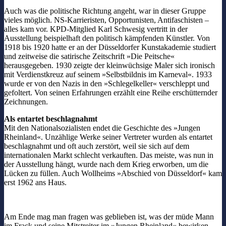
Auch was die politische Richtung angeht, war in dieser Gruppe
vieles möglich. NS-Karrieristen, Opportunisten, Antifaschisten –
alles kam vor. KPD-Mitglied Karl Schwesig vertritt in der
Ausstellung beispielhaft den politisch kämpfenden Künstler. Von
1918 bis 1920 hatte er an der Düsseldorfer Kunstakademie studiert
und zeitweise die satirische Zeitschrift »Die Peitsche«
herausgegeben. 1930 zeigte der kleinwüchsige Maler sich ironisch
mit Verdienstkreuz auf seinem »Selbstbildnis im Karneval«. 1933
wurde er von den Nazis in den »Schlegelkeller« verschleppt und
gefoltert. Von seinen Erfahrungen erzählt eine Reihe erschütternder
Zeichnungen.
Als entartet beschlagnahmt
Mit den Nationalsozialisten endet die Geschichte des »Jungen
Rheinland«. Unzählige Werke seiner Vertreter wurden als entartet
beschlagnahmt und oft auch zerstört, weil sie sich auf dem
internationalen Markt schlecht verkauften. Das meiste, was nun in
der Ausstellung hängt, wurde nach dem Krieg erworben, um die
Lücken zu füllen. Auch Wollheims »Abschied von Düsseldorf« kam
erst 1962 ans Haus.
Am Ende mag man fragen was geblieben ist, was der müde Mann
im Frack und seine Mitstreiter im »Jungen Rheinland« bewirken