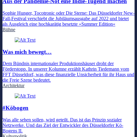
Aus der Pandemie-Not eine Indie-Tugend machen
Sophie Hunger, Tocotronic oder Die Sterne: Das Düsseldorfer New-
Fall-Festival verschiebt die Jubiläumsausgabe auf 2022 und bietet
als Ausgleich eine hochkarätig besetzte »Summer Edition«
Bühne
Was mich bewegt…
Dem Bündnis internationaler Produktionshäuser droht der
Förderstopp. In unserer Kolumne erzählt Kathrin Tiedemann vom
FFT Düsseldorf, was diese finanzielle Unsicherheit für ihr Haus und
die Freie Szene bedeutet.
Architektur
#Köbogen
Was alle sehen sollen, wird geteilt. Das ist das Prinzip sozialer
Netzwerke. Und das Ziel der Entwickler des Düsseldorfer Kö-
Bogens II.
Kulturpolitik