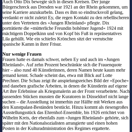
Auch Otto Dix bewegte sich in diesen Kreisen. Der junge
Bürgerschreck aus Dresden war 1921 an der Rhein gekommen, um
seine Karriere anzukurbeln. Dass es ihm so eindrucksvoll gelang,
verdankt er nicht zuletzt Ey, die regen Kontakt zu den rebellischeren
unter den Vertretern des »Jungen Rheinland« pflegte. Dix
porträtierte die »mütterliche Freundin bohèmer Jugend« 1924 mit
mächtigem Doppelkinn und von Kopf bis Fuß in repräsentatives
Lila gehüllt. Wie ein schiefes Krönchen sitzt der verrutschte
spanische Kamm in ihrer Frisur.
Nur wenige Frauen
Frauen hatte es damals schwer, neben Ey und auch im »Jungen
Rheinland«. Auf zehn Prozent beschränkte sich die Frauenquote
hier – also rund 40 Künstlerinnen, deren Namen heute kaum mehr
jemand kennt. Schade scheint das, etwa mit Blick auf Lotte
Prechner. Die Schau zeigt ihr anspielungsreiches Bild der »Epoche«
und daneben grafische Arbeiten, in denen die Künstlerin auf eigene
Art ihre Erlebnisse als Kriegsmalerin an der Front verarbeitete.
Nach
passenden Stücken mussten die Kuratoren in Düsseldorf nicht lange
suchen – die Ausstellung ist immerhin zur Hälfte mit Werken aus
den Kunstpalast-Beständen bestückt. Hinzu kommt als riesengroßes
Ausstellungsstück das Ehrenhof-Ensemble, bis 1926 errichtet von
Wilhelm Kreis, der ebenfalls zum »Jungen Rheinland« gehörte, sich
später mit den Nationalsozialisten arrangierte und einen hohen
Posten in der Kulturadministration des Regimes ergatterte.