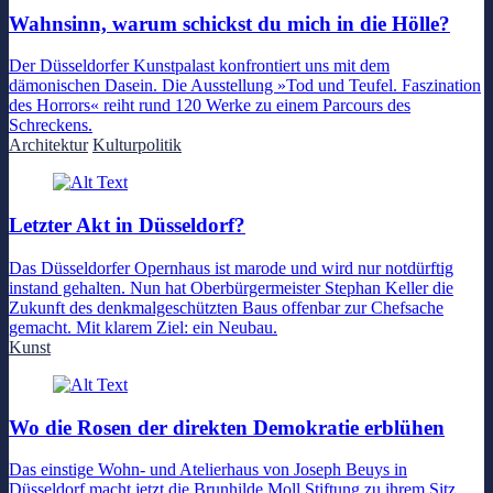
Wahnsinn, warum schickst du mich in die Hölle?
Der Düsseldorfer Kunstpalast konfrontiert uns mit dem
dämonischen Dasein. Die Ausstellung »Tod und Teufel. Faszination
des Horrors« reiht rund 120 Werke zu einem Parcours des
Schreckens.
Architektur
Kulturpolitik
Letzter Akt in Düsseldorf?
Das Düsseldorfer Opernhaus ist marode und wird nur notdürftig
instand gehalten. Nun hat Oberbürgermeister Stephan Keller die
Zukunft des denkmalgeschützten Baus offenbar zur Chefsache
gemacht. Mit klarem Ziel: ein Neubau.
Kunst
Wo die Rosen der direkten Demokratie erblühen
Das einstige Wohn- und Atelierhaus von Joseph Beuys in
Düsseldorf macht jetzt die Brunhilde Moll Stiftung zu ihrem Sitz