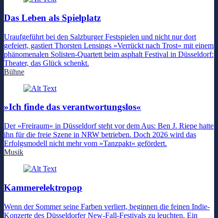
Das Leben als Spielplatz
Uraufgeführt bei den Salzburger Festspielen und nicht nur dort
gefeiert, gastiert Thorsten Lensings »Verrückt nach Trost« mit einem
phänomenalen Solisten-Quartett beim asphalt Festival in Düsseldorf:
Theater, das Glück schenkt.
Bühne
»Ich finde das verantwortungslos«
Der »Freiraum« in Düsseldorf steht vor dem Aus: Ben J. Riepe hatte
ihn für die freie Szene in NRW betrieben. Doch 2026 wird das
Erfolgsmodell nicht mehr vom »Tanzpakt« gefördert.
Musik
Kammerelektropop
Wenn der Sommer seine Farben verliert, beginnen die feinen Indie-
Konzerte des Düsseldorfer New-Fall-Festivals zu leuchten. Ein