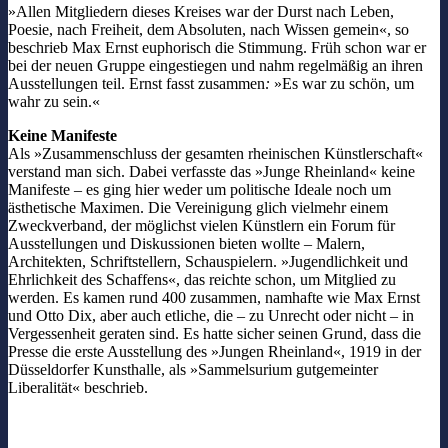
»Allen Mitgliedern dieses Kreises war der Durst nach Leben,
Poesie, nach Freiheit, dem Absoluten, nach Wissen gemein«, so
beschrieb Max Ernst euphorisch die Stimmung. Früh schon war er
bei der neuen Gruppe eingestiegen und nahm regelmäßig an ihren
Ausstellungen teil. Ernst fasst zusammen
:
»Es war zu schön, um
wahr zu sein.«
Keine Manifeste
Als »Zusammenschluss der gesamten rheinischen Künstlerschaft«
verstand man sich. Dabei verfasste das »Junge Rheinland« keine
Manifeste – es ging hier weder um politische Ideale noch um
ästhetische Maximen. Die Vereinigung glich vielmehr einem
Zweckverband, der möglichst vielen Künstlern ein Forum für
Ausstellungen und Diskussionen bieten wollte – Malern,
Architekten, Schriftstellern, Schauspielern. »Jugendlichkeit und
Ehrlichkeit des Schaffens«, das reichte schon, um Mitglied zu
werden. Es kamen rund 400 zusammen, namhafte wie Max Ernst
und Otto Dix, aber auch etliche, die – zu Unrecht oder nicht – in
Vergessenheit geraten sind. Es hatte sicher seinen Grund, dass die
Presse die erste Ausstellung des »Jungen Rheinland«, 1919 in der
Düsseldorfer Kunsthalle, als »Sammelsurium gutgemeinter
Liberalität« beschrieb.