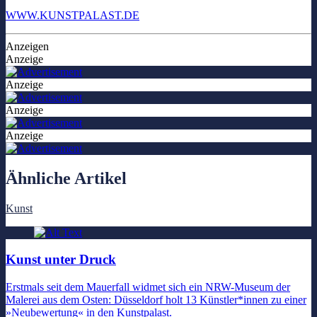
WWW.KUNSTPALAST.DE
Anzeigen
Anzeige
Anzeige
Anzeige
Anzeige
Ähnliche Artikel
Kunst
Kunst unter Druck
Erstmals seit dem Mauerfall widmet sich ein NRW-Museum der
Malerei aus dem Osten: Düsseldorf holt 13 Künstler*innen zu einer
»Neubewertung« in den Kunstpalast.