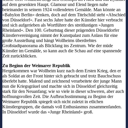
auf dem gesenkten Haupt. Glamour und Elend liegen nahe
beieinander in seinem 1924 vollendeten Gemälde. Man könnte an
»Babylon Berlin« denken, doch auf dem Titelschild steht »Abschied
von Düsseldorf«. Fast sechs Jahre hatte der Künstler hier verbracht
und sich aufgerieben als Wortführer des streitlustigen »Jungen
Rheinland«. Den 100. Geburtstag dieser prägenden Düsseldorfer
Künstlervereinigung nimmt der Kunstpalast zum Anlass für eine
große Ausstellung und hängt Wollheims überdrehtes
Großstadtpanorama als Blickfang ins Zentrum. Wie der müde
Künstler im Gemälde, so kann auch die Schau auf eine spannende
Zeit zurückblicken.
Zu Beginn der Weimarer Republik
Hergekommen war Wollheim kurz nach dem Ersten Krieg, den er
als Soldat an der Front hinter sich gebracht und trotz Bauchschuss
überlebt hatte. Malend und zeichnend verarbeitete der junge Mann
nun die Kriegsgräuel und machte sich in Düsseldorf gleichzeitig
stark für den Neuanfang; wie so viele in dieser schweren, aber auch
hoffnungsvollen Zeit. Die Aufbruchsstimmung zu Beginn der
Weimarer Republik spiegelt sich nicht zuletzt in etlichen
Künstlergruppen, die damals voll Enthusiasmus zusammenfanden.
In Düsseldorf wurde das »Junge Rheinland« groß.