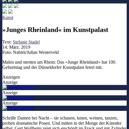
Kunst
»Junges Rheinland« im Kunstpalast
Text:
Stefanie Stadel
14. März. 2019
Foto: Nabirii/Julian Westerveld
Malen und streiten am Rhein: Das »Junge Rheinland« hat 100.
Geburtstag und der Düsseldorfer Kunstpalast feiert mit.
Anzeigen
Anzeige
Anzeige
Anzeige
Schrille Damen bei Nacht – sie schauen, knien, weinen, tanzen,
proben dramatische Posen. Und mitten in der Menge der Künstler
selbst: Gert Wollheim zeigt sich erschöpft im Frack und mit Zylinder