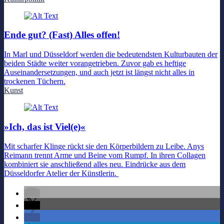
Ende gut? (Fast) Alles offen!
In Marl und Düsseldorf werden die bedeutendsten Kulturbauten der
beiden Städte weiter vorangetrieben. Zuvor gab es heftige
Auseinandersetzungen, und auch jetzt ist längst nicht alles in
trockenen Tüchern.
Kunst
»Ich, das ist Viel(e)«
Mit scharfer Klinge rückt sie den Körperbildern zu Leibe. Anys
Reimann trennt Arme und Beine vom Rumpf. In ihren Collagen
kombiniert sie anschließend alles neu. Eindrücke aus dem
Düsseldorfer Atelier der Künstlerin.