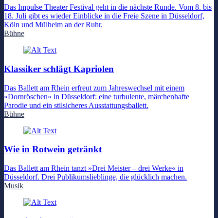
Das Impulse Theater Festival geht in die nächste Runde. Vom 8. bis
18. Juli gibt es wieder Einblicke in die Freie Szene in Düsseldorf,
Köln und Mülheim an der Ruhr.
Bühne
Klassiker schlägt Kapriolen
Das Ballett am Rhein erfreut zum Jahreswechsel mit einem
»Dornröschen« in Düsseldorf: eine turbulente, märchenhafte
Parodie und ein stilsicheres Ausstattungsballett.
Bühne
Wie in Rotwein getränkt
Das Ballett am Rhein tanzt »Drei Meister – drei Werke« in
Düsseldorf. Drei Publikumslieblinge, die glücklich machen.
Musik