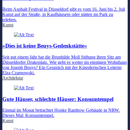
Beim Asphalt Festival in Düsseldorf gibt es vom 16. Juni bis 2. Juli
Kunst auf der Straße, in Kaufhäusern oder mitten im Park zu
erleben.
Kunst
»Dies ist keine Beuys-Gedenkstätte«
Seit gut einem Jahr hat die Brunhilde Moll Stiftung ihren Sitz am
Düsseldorfer Drakeplatz. Wie geht es weiter im einstigen Wohnhaus
von Joseph Beuys? Ein Gespräch mit der Künstlerischen Leiterin
Elza Czarnowski.
Architektur
Gute Häuser, schlechte Häuser: Konsumtempel
Einmal im Monat betrachtet Honke Rambow Gebäude in NRW.
Dieses Mal: Konsumtempel.
Kunst