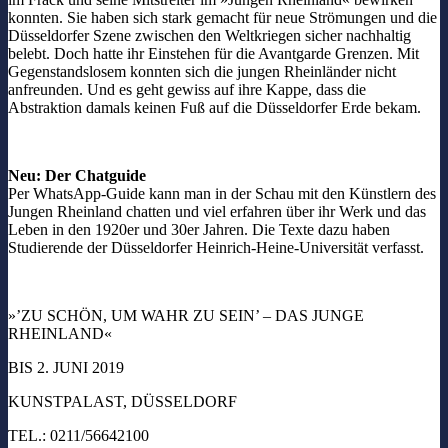
konnten. Sie haben sich stark gemacht für neue Strömungen und die
Düsseldorfer Szene zwischen den Weltkriegen sicher nachhaltig
belebt. Doch hatte ihr Einstehen für die Avantgarde Grenzen. Mit
Gegenstandslosem konnten sich die jungen Rheinländer nicht
anfreunden. Und es geht gewiss auf ihre Kappe, dass die
Abstraktion damals keinen Fuß auf die Düsseldorfer Erde bekam.
Neu: Der Chatguide
Per WhatsApp-Guide kann man in der Schau mit den Künstlern des
Jungen Rheinland chatten und viel erfahren über ihr Werk und das
Leben in den 1920er und 30er Jahren. Die Texte dazu haben
Studierende der Düsseldorfer Heinrich-Heine-Universität verfasst.
»’ZU SCHÖN, UM WAHR ZU SEIN’ – DAS JUNGE
RHEINLAND«
BIS 2. JUNI 2019
KUNSTPALAST, DÜSSELDORF
TEL.: 0211/56642100